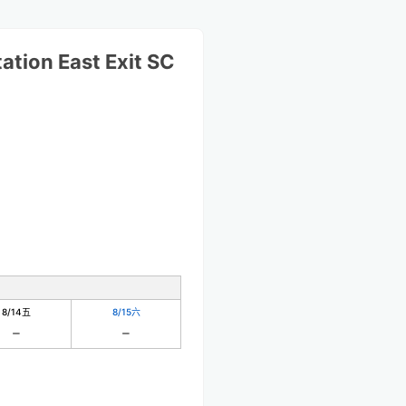
ation East Exit SC
8/14
五
8/15
六