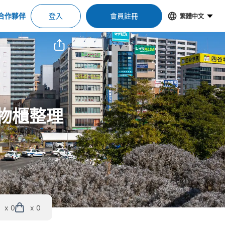
合作夥伴
登入
會員註冊
繁體中文
置物櫃整理
x 0
x 0