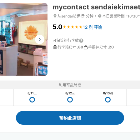
mycontact sendaiekimae
从sendai站步行1分钟。
本日營業時間
:
10:30
5.0
12 則評論
★
★
★
★
★
★
★
★
★
★
可保管的行李數
80
20
行李箱尺寸
:
手提包尺寸
:
利用可能時間
8/11
二
8/12
三
8/13
四
預約此店舖