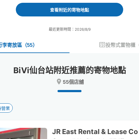
forward
backward
to
to
查看附近的寄物地點
interact
interact
with
with
the
the
最近更新時間：2026/8/9
calendar
calendar
and
and
select
select
行李寄放區
（
55
）
投幣式置物櫃
a
a
date.
date.
Press
Press
BiVi仙台站附近推薦的寄物地點
the
the
question
question
55個店舖
mark
mark
key
key
to
to
get
get
the
the
時營業
keyboard
keyboard
shortcuts
shortcuts
for
for
JR East Rental & Lease Co
changing
changing
dates.
dates.