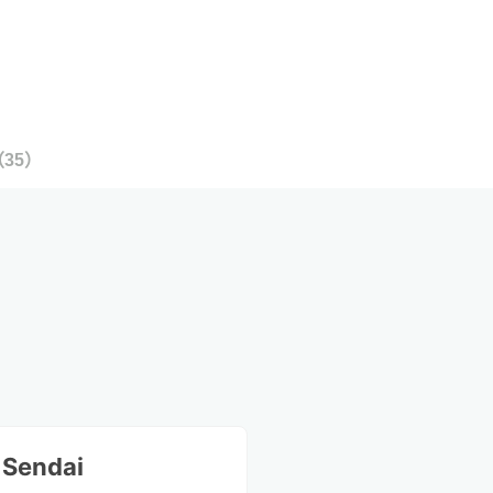
（
35
）
 Sendai