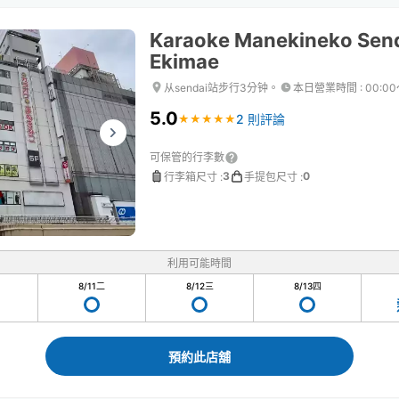
Karaoke Manekineko Send
Ekimae
从sendai站步行3分钟。
本日營業時間
:
00:00
5.0
2 則評論
★
★
★
★
★
★
★
★
★
★
可保管的行李數
3
0
行李箱尺寸
:
手提包尺寸
:
利用可能時間
8/11
二
8/12
三
8/13
四
預約此店舖