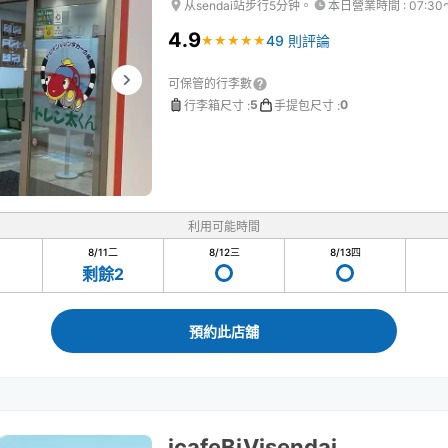
从sendai站步行5分钟。
本日營業時間
:
07:30
4.9
49 則評論
★
★
★
★
★
★
★
★
★
★
可保管的行李數
5
0
行李箱尺寸
:
手提包尺寸
:
利用可能時間
8/11
二
8/12
三
8/13
四
剩餘2
預約此店舖
icafeBiVisendai