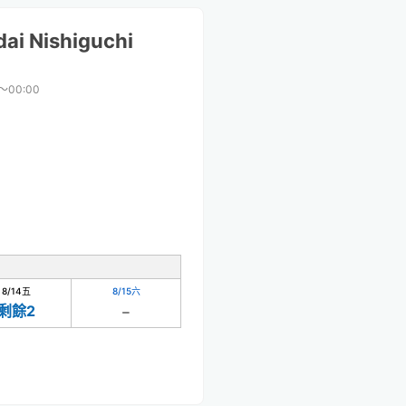
ai Nishiguchi
〜00:00
8/14
五
8/15
六
剩餘2