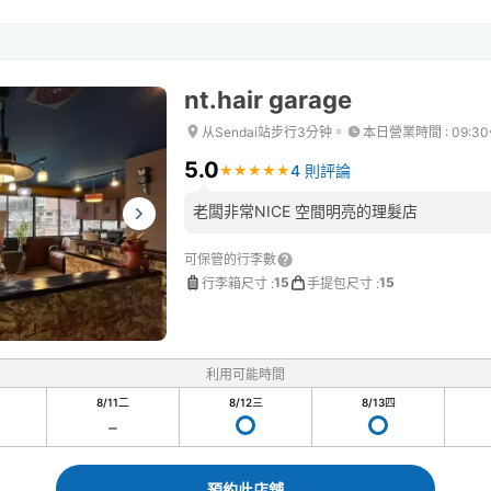
nt.hair garage
从Sendai站步行3分钟。
本日營業時間
:
09:30
5.0
4 則評論
★
★
★
★
★
★
★
★
★
★
老闆非常NICE 空間明亮的理髮店
可保管的行李數
15
15
行李箱尺寸
:
手提包尺寸
:
利用可能時間
8/11
二
8/12
三
8/13
四
預約此店舖