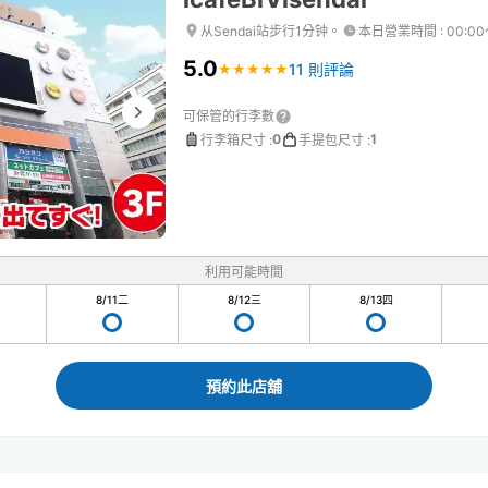
从Sendai站步行1分钟。
本日營業時間
:
00:00
5.0
11 則評論
★
★
★
★
★
★
★
★
★
★
可保管的行李數
0
1
行李箱尺寸
:
手提包尺寸
:
利用可能時間
8/11
二
8/12
三
8/13
四
預約此店舖