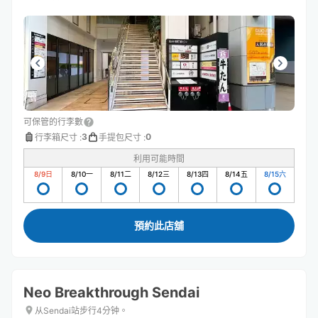
可保管的行李數
3
0
行李箱尺寸
:
手提包尺寸
:
利用可能時間
8/9
日
8/10
一
8/11
二
8/12
三
8/13
四
8/14
五
8/15
六
預約此店舖
Neo Breakthrough Sendai
从Sendai站步行4分钟。