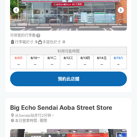
可保管的行李數
5
0
行李箱尺寸
:
手提包尺寸
:
利用可能時間
8/9
日
8/10
一
8/11
二
8/12
三
8/13
四
8/14
五
8/15
六
預約此店舖
Big Echo Sendai Aoba Street Store
从Sendai站步行2分钟。
本日營業時間
:
關閉