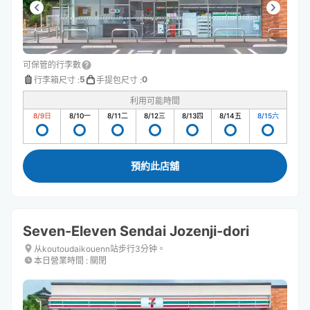
可保管的行李數
5
0
行李箱尺寸
:
手提包尺寸
:
利用可能時間
8/9
日
8/10
一
8/11
二
8/12
三
8/13
四
8/14
五
8/15
六
預約此店舖
Seven-Eleven Sendai Jozenji-dori
从koutoudaikouenn站步行3分钟。
本日營業時間
:
關閉