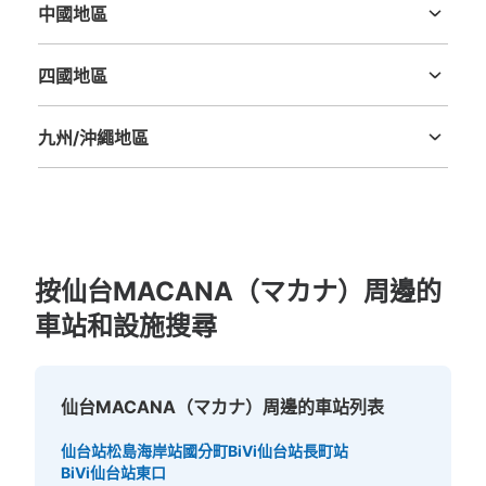
中國地區
鳥取縣
島根縣
岡山縣
廣島縣
山口縣
四國地區
德島縣
香川縣
愛媛縣
高知縣
九州/沖繩地區
福岡縣
佐賀縣
長崎縣
熊本縣
大分縣
宮崎縣
鹿児島縣
沖縄縣
按仙台MACANA（マカナ）周邊的
車站和設施搜尋
仙台MACANA（マカナ）周邊的車站列表
仙台站
松島海岸站
國分町
BiVi仙台站
長町站
BiVi仙台站東口