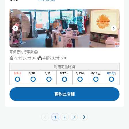
可保管的行李數
80
20
行李箱尺寸
:
手提包尺寸
:
利用可能時間
8/9
日
8/10
一
8/11
二
8/12
三
8/13
四
8/14
五
8/15
六
預約此店舖
1
2
3