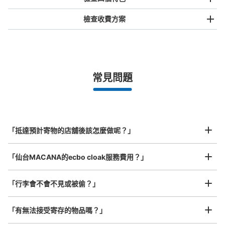
檢查收費方案
手提包尺寸
¥500
/
日
最長邊未滿45cm的行李（小型背包、手提包、手提行李
常見問題
等）
事先用手機預約

全國有1,000家以上合作店鋪
指定的日期和時間
国分町通・七福通りバイパスコインロッカ
北起北海道，南至沖繩，以都市為中心，全國皆可使用此服務。
ー
行李箱尺寸
¥800
从宮城交通・広瀬通一丁目站步行3分钟。
「抵達預計寄物的店舖後該怎麼做呢？」
/
日
本日營業時間
:
00:00
〜
23:59
最長邊45cm以上的行李（行李箱、樂器、嬰兒車等）
国分町通・七福通りのバイパスにあるコインロッカー。飲
「仙台MACANA的ecbo cloak服務費用？」
食店の横にある。国分町では貴重なロッカーｐ
「行李會不會不見或被偷？」
許多地點佳/條件優的店鋪
工作人員拍完行李照片後

「有無法接受寄存的物品嗎？」
我們與許多地點方便的車站內店舖以及24小時營業的店鋪合作。
即完成寄存手續