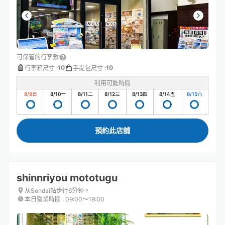
可保管的行李數
10
10
行李箱尺寸
:
手提包尺寸
:
利用可能時間
8/9
日
8/10
一
8/11
二
8/12
三
8/13
四
8/14
五
8/15
六
預約此店舖
shinnriyou mototugu
从Sendai站步行6分钟。
本日營業時間
:
09:00〜19:00