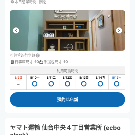
本日營業時間
:
關閉
可保管的行李數
10
10
行李箱尺寸
:
手提包尺寸
:
利用可能時間
8/9
日
8/10
一
8/11
二
8/12
三
8/13
四
8/14
五
8/15
六
預約此店舖
ヤマト運輸 仙台中央４丁目営業所 (ecbo