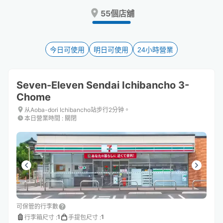
Press
Press
55個店舖
the
the
question
question
mark
mark
key
key
今日可使用
明日可使用
24小時營業
to
to
get
get
the
the
Seven-Eleven Sendai Ichibancho 3-
keyboard
keyboard
Chome
shortcuts
shortcuts
for
for
从Aoba-dori Ichibancho站步行2分钟。
changing
changing
本日營業時間
:
關閉
dates.
dates.
可保管的行李數
1
1
行李箱尺寸
:
手提包尺寸
: