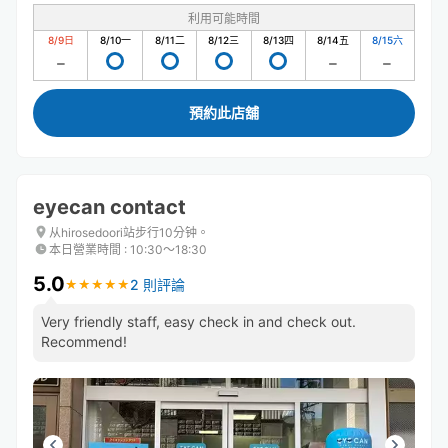
利用可能時間
8/9
日
8/10
一
8/11
二
8/12
三
8/13
四
8/14
五
8/15
六
預約此店舖
eyecan contact
从hirosedoori站步行10分钟。
本日營業時間
:
10:30〜18:30
5.0
2 則評論
★
★
★
★
★
★
★
★
★
★
Very friendly staff, easy check in and check out.
Recommend!