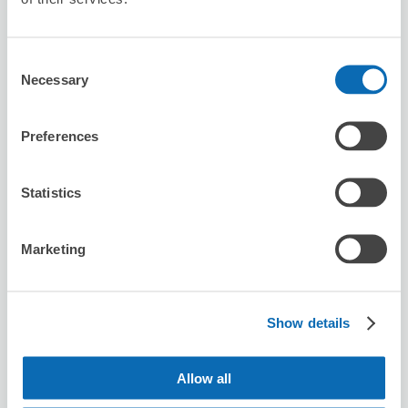
8/9
日
8/10
一
8/11
二
8/12
三
8/13
四
8/14
五
8/15
六
Consent
預約此店舖
Necessary
Selection
Preferences
唐吉訶德仙台站西口總店
从Sendai站步行6分钟。
Statistics
本日營業時間
:
08:00〜02:00
5.0
2 則評論
★
★
★
★
★
★
★
★
★
★
Marketing
非常方便，店員也會很快速的協助處理，領回時也很快速，
有機會會繼續使用這個服務。
Show details
Allow all