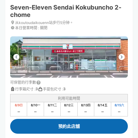
Seven-Eleven Sendai Kokubuncho 2-
chome
从koutoudaikouenn站步行5分钟。
本日營業時間
:
關閉
可保管的行李數
3
3
行李箱尺寸
:
手提包尺寸
:
利用可能時間
8/9
日
8/10
一
8/11
二
8/12
三
8/13
四
8/14
五
8/15
六
預約此店舖