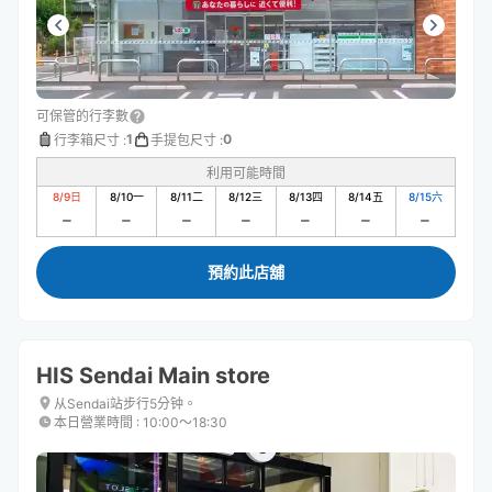
可保管的行李數
1
0
行李箱尺寸
:
手提包尺寸
:
利用可能時間
8/9
日
8/10
一
8/11
二
8/12
三
8/13
四
8/14
五
8/15
六
預約此店舖
HIS Sendai Main store
从Sendai站步行5分钟。
本日營業時間
:
10:00〜18:30