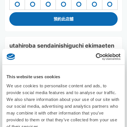
預約此店舖
utahiroba sendainishiguchi ekimaeten
从sendai站步行2分钟。
本日營業時間
:
11:00〜05:00
This website uses cookies
We use cookies to personalise content and ads, to
provide social media features and to analyse our traffic.
We also share information about your use of our site with
our social media, advertising and analytics partners who
可保管的行李數
may combine it with other information that you’ve
15
0
行李箱尺寸
:
手提包尺寸
:
provided to them or that they’ve collected from your use
利用可能時間
of their services.