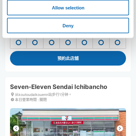
Allow selection
可保管的行李數
10
10
行李箱尺寸
:
手提包尺寸
:
Deny
利用可能時間
8/9
日
8/10
一
8/11
二
8/12
三
8/13
四
8/14
五
8/15
六
預約此店舖
Seven-Eleven Sendai Ichibancho
从koutoudaikouenn站步行1分钟。
本日營業時間
:
關閉