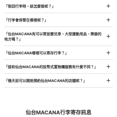
「取回行李時，該怎麼做呢？」
「行李會保管在哪裡呢？」
可保管的行李數
小的
:
38
/
¥300
「仙台MACANA有可以寄放嬰兒車、大型運動用品、樂器的
付款方式
地方嗎？」
現金
任何尺寸的行李都OK
查看此投幣式儲物櫃的位置
「仙台MACANA哪裡可以寄存行李？」
放下行李，愉快度過一整天！
樂器、嬰兒車、腳踏車等，只要是1個人能搬運的行李尺寸就OK
「這和仙台MACANA的投幣式置物櫃服務有什麼不同？」
「幾天前可以開始預約仙台MACANA的店舖呢？」
突發狀況下的安心理賠
仙台MACANA行李寄存訊息
發生行李破損、被偷等狀況時安心有保障