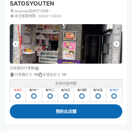
SATOSYOUTEN
从sendai站步行1分钟。
本日營業時間
:
09:00〜18:00
可保管的行李數
10
10
行李箱尺寸
:
手提包尺寸
:
利用可能時間
8/9
日
8/10
一
8/11
二
8/12
三
8/13
四
8/14
五
8/15
六
預約此店舖