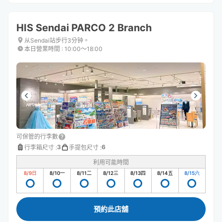
HIS Sendai PARCO 2 Branch
从Sendai站步行3分钟。
本日營業時間
:
10:00〜18:00
可保管的行李數
3
6
行李箱尺寸
:
手提包尺寸
:
利用可能時間
8/9
日
8/10
一
8/11
二
8/12
三
8/13
四
8/14
五
8/15
六
預約此店舖