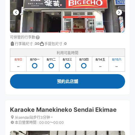
可保管的行李數
30
0
行李箱尺寸
:
手提包尺寸
:
利用可能時間
8/9
日
8/10
一
8/11
二
8/12
三
8/13
四
8/14
五
8/15
六
預約此店舖
Karaoke Manekineko Sendai Ekimae
从sendai站步行3分钟。
本日營業時間
:
00:00〜00:00