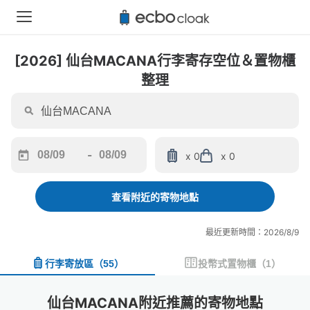
[2026] 仙台MACANA行李寄存空位＆置物櫃
整理
-
x 0
x 0
Navigate
Navigate
forward
backward
to
to
查看附近的寄物地點
interact
interact
with
with
最近更新時間：2026/8/9
the
the
calendar
calendar
行李寄放區
（
55
）
投幣式置物櫃
（
1
）
and
and
select
select
a
a
仙台MACANA附近推薦的寄物地點
date.
date.