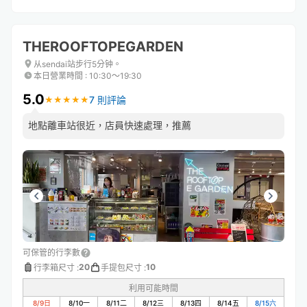
THEROOFTOPEGARDEN
从sendai站步行5分钟。
本日營業時間
:
10:30〜19:30
5.0
7 則評論
★
★
★
★
★
★
★
★
★
★
地點離車站很近，店員快速處理，推薦
可保管的行李數
20
10
行李箱尺寸
:
手提包尺寸
:
利用可能時間
8/9
日
8/10
一
8/11
二
8/12
三
8/13
四
8/14
五
8/15
六