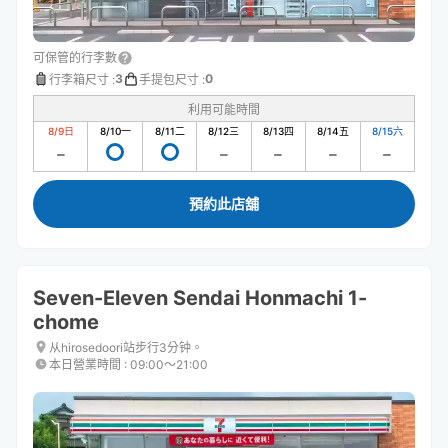
可保管的行李數
3
0
行李箱尺寸
:
手提包尺寸
:
利用可能時間
8/9
日
8/10
一
8/11
二
8/12
三
8/13
四
8/14
五
8/15
六
預約此店舖
Seven-Eleven Sendai Honmachi 1-
chome
从hirosedoori站步行3分钟。
本日營業時間
:
09:00〜21:00