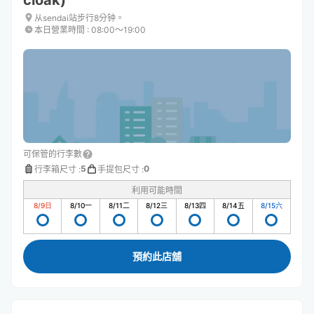
cloak)
从sendai站步行8分钟。
本日營業時間
:
08:00〜19:00
可保管的行李數
5
0
行李箱尺寸
:
手提包尺寸
:
利用可能時間
8/9
日
8/10
一
8/11
二
8/12
三
8/13
四
8/14
五
8/15
六
預約此店舖