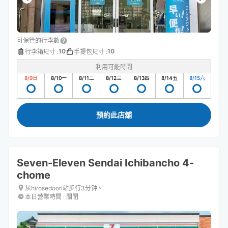
可保管的行李數
10
10
行李箱尺寸
:
手提包尺寸
:
利用可能時間
8/9
日
8/10
一
8/11
二
8/12
三
8/13
四
8/14
五
8/15
六
預約此店舖
Seven-Eleven Sendai Ichibancho 4-
chome
从hirosedoori站步行3分钟。
本日營業時間
:
關閉