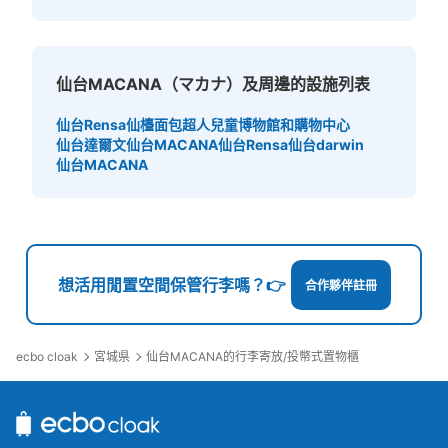
仙台MACANA（マカナ）及周邊的設施列表
仙台Rensa
仙檯面包超人兒童博物館和購物中心
仙台達爾文
仙台MACANA
仙台Rensa
仙台darwin
仙台MACANA
想活用閒置空間保管行李嗎？👉
合作夥伴註冊
ecbo cloak
宮城県
仙台MACANA的行李寄放/投幣式置物櫃