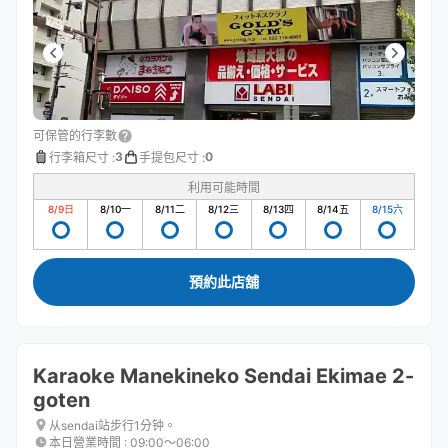
可保管的行李數
3
0
行李箱尺寸
:
手提包尺寸
:
利用可能時間
8/9
日
8/10
一
8/11
二
8/12
三
8/13
四
8/14
五
8/15
六
預約此店舖
Karaoke Manekineko Sendai Ekimae 2-
goten
从sendai站步行1分钟。
本日營業時間
:
09:00〜06:00