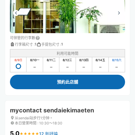
可保管的行李數
1
1
行李箱尺寸
:
手提包尺寸
:
利用可能時間
8/9
日
8/10
一
8/11
二
8/12
三
8/13
四
8/14
五
8/15
六
預約此店舖
mycontact sendaiekimaeten
从sendai站步行1分钟。
本日營業時間
:
10:30〜18:30
5.0
12 則評論
★
★
★
★
★
★
★
★
★
★