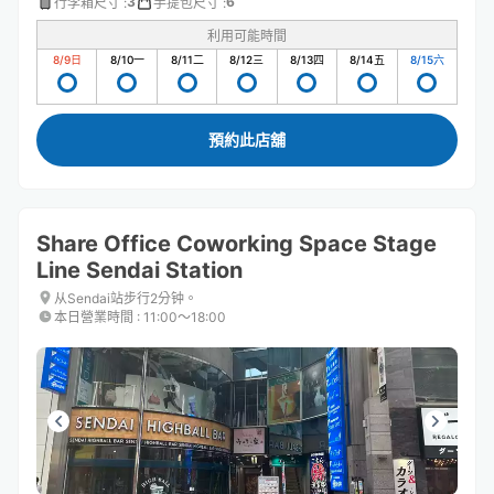
3
6
行李箱尺寸
:
手提包尺寸
:
利用可能時間
8/9
日
8/10
一
8/11
二
8/12
三
8/13
四
8/14
五
8/15
六
預約此店舖
Share Office Coworking Space Stage
Line Sendai Station
从Sendai站步行2分钟。
本日營業時間
:
11:00〜18:00