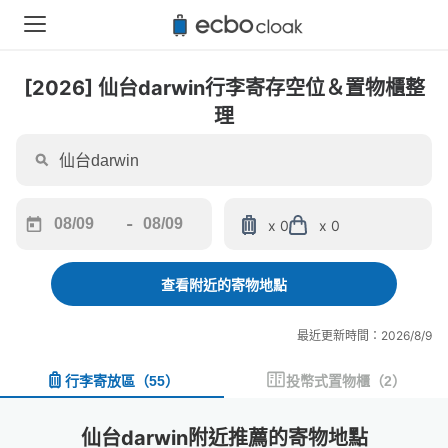
[2026] 仙台darwin行李寄存空位＆置物櫃整
理
-
x 0
x 0
Navigate
Navigate
forward
backward
to
to
查看附近的寄物地點
interact
interact
with
with
最近更新時間：2026/8/9
the
the
calendar
calendar
行李寄放區
（
55
）
投幣式置物櫃
（
2
）
and
and
select
select
a
a
仙台darwin附近推薦的寄物地點
date.
date.