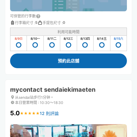
可保管的行李數
5
0
行李箱尺寸
:
手提包尺寸
:
利用可能時間
8/9
日
8/10
一
8/11
二
8/12
三
8/13
四
8/14
五
8/15
六
預約此店舖
mycontact sendaiekimaeten
从sendai站步行1分钟。
本日營業時間
:
10:30〜18:30
5.0
12 則評論
★
★
★
★
★
★
★
★
★
★