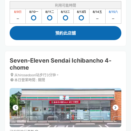
利用可能時間
8/9
日
8/10
一
8/11
二
8/12
三
8/13
四
8/14
五
8/15
六
預約此店舖
Seven-Eleven Sendai Ichibancho 4-
chome
从hirosedoori站步行3分钟。
本日營業時間
:
關閉