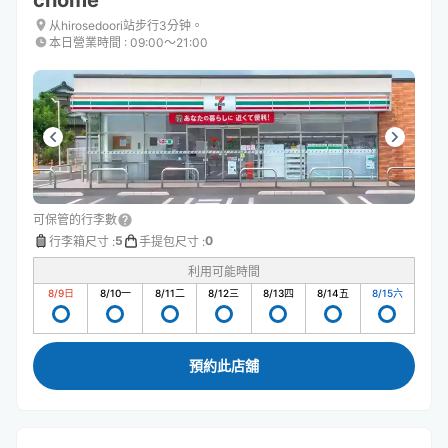
chome
从hirosedoori站步行3分钟。
本日營業時間
:
09:00〜21:00
可保管的行李數
5
0
行李箱尺寸
:
手提包尺寸
:
利用可能時間
8/9
日
8/10
一
8/11
二
8/12
三
8/13
四
8/14
五
8/15
六
預約此店舖