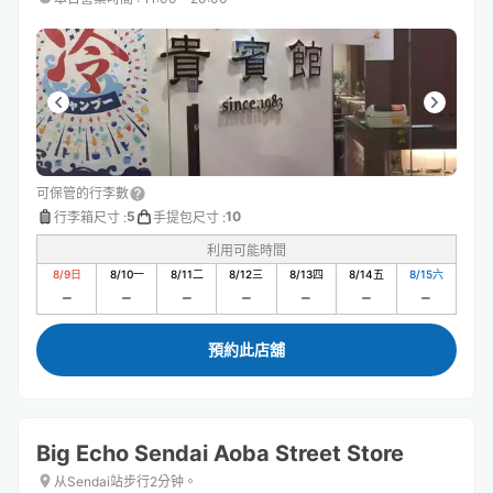
可保管的行李數
5
10
行李箱尺寸
:
手提包尺寸
:
利用可能時間
8/9
日
8/10
一
8/11
二
8/12
三
8/13
四
8/14
五
8/15
六
預約此店舖
Big Echo Sendai Aoba Street Store
从Sendai站步行2分钟。