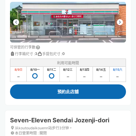
可保管的行李數
3
0
行李箱尺寸
:
手提包尺寸
:
利用可能時間
8/9
日
8/10
一
8/11
二
8/12
三
8/13
四
8/14
五
8/15
六
預約此店舖
Seven-Eleven Sendai Jozenji-dori
从koutoudaikouenn站步行3分钟。
本日營業時間
:
關閉