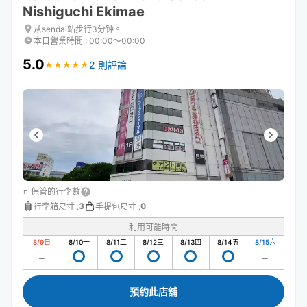
Nishiguchi Ekimae
从sendai站步行3分钟。
本日營業時間
:
00:00〜00:00
5.0
2 則評論
★
★
★
★
★
★
★
★
★
★
可保管的行李數
3
0
行李箱尺寸
:
手提包尺寸
:
利用可能時間
8/9
日
8/10
一
8/11
二
8/12
三
8/13
四
8/14
五
8/15
六
預約此店舖