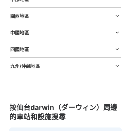
新潟縣
富山縣
石川縣
福井縣
山梨縣
長野縣
岐阜縣
静岡縣
愛知縣
關西地區
三重縣
滋賀縣
京都府
大阪府
兵庫縣
奈良縣
和歌山縣
中國地區
鳥取縣
島根縣
岡山縣
廣島縣
山口縣
四國地區
德島縣
香川縣
愛媛縣
高知縣
九州/沖繩地區
福岡縣
佐賀縣
長崎縣
熊本縣
大分縣
宮崎縣
鹿児島縣
沖縄縣
按仙台darwin（ダーウィン）周邊
的車站和設施搜尋