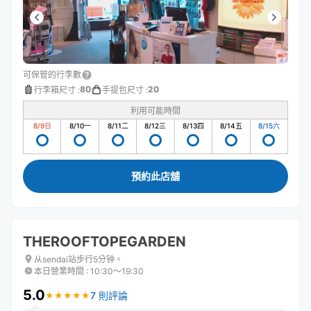
可保管的行李數
80
20
行李箱尺寸
:
手提包尺寸
:
利用可能時間
8/9
日
8/10
一
8/11
二
8/12
三
8/13
四
8/14
五
8/15
六
預約此店舖
THEROOFTOPEGARDEN
从sendai站步行5分钟。
本日營業時間
:
10:30〜19:30
5.0
7 則評論
★
★
★
★
★
★
★
★
★
★