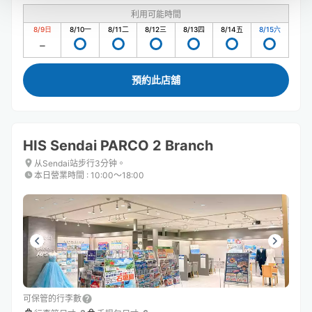
利用可能時間
8/9
日
8/10
一
8/11
二
8/12
三
8/13
四
8/14
五
8/15
六
預約此店舖
HIS Sendai PARCO 2 Branch
从Sendai站步行3分钟。
本日營業時間
:
10:00〜18:00
可保管的行李數