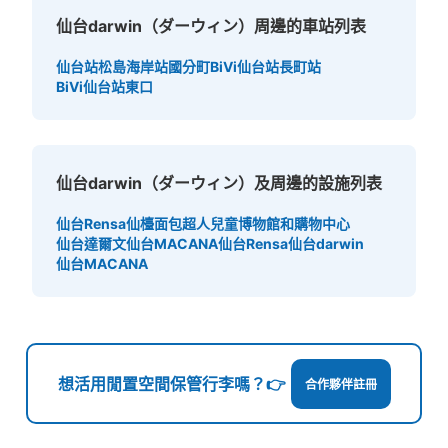
仙台darwin（ダーウィン）周邊的車站列表
仙台站
松島海岸站
國分町
BiVi仙台站
長町站
BiVi仙台站東口
仙台darwin（ダーウィン）及周邊的設施列表
仙台Rensa
仙檯面包超人兒童博物館和購物中心
仙台達爾文
仙台MACANA
仙台Rensa
仙台darwin
仙台MACANA
想活用閒置空間保管行李嗎？👉
合作夥伴註冊