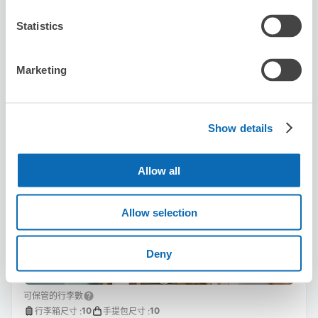
利用可能時間
8/9
日
8/10
一
8/11
二
8/12
三
8/13
四
8/14
五
8/15
六
Statistics
Marketing
預約此店舖
Show details
Neo Breakthrough Sendai
从Sendai站步行4分钟。
Allow all
本日營業時間
:
關閉
Allow selection
Deny
可保管的行李數
10
10
行李箱尺寸
:
手提包尺寸
: