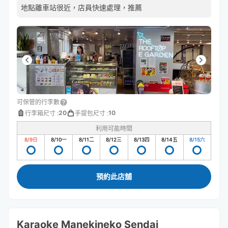
地點離車站很近，店員快速處理，推薦
可保管的行李數
20
10
行李箱尺寸
:
手提包尺寸
:
利用可能時間
8/9
日
8/10
一
8/11
二
8/12
三
8/13
四
8/14
五
8/15
六
預約此店舖
Karaoke Manekineko Sendai