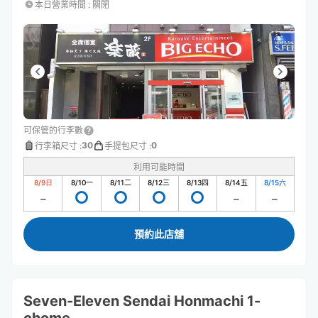
本日營業時間
:
關閉
可保管的行李數
30
0
行李箱尺寸
:
手提包尺寸
:
利用可能時間
8/9
日
8/10
一
8/11
二
8/12
三
8/13
四
8/14
五
8/15
六
預約此店舖
Seven-Eleven Sendai Honmachi 1-