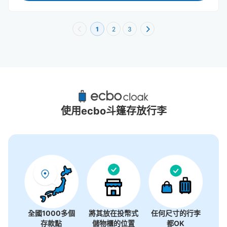
1
2
3
仙台darwin附近推薦的寄物櫃
2個投幣式置物櫃
使用ecbo斗篷存放行李
全國1000多個
將其放在投幣式
任何尺寸的行李
存款點
儲物櫃的位置
都OK