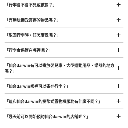
「行李會不會不見或被偷？」
許多地點佳/條件優的店鋪
工作人員拍完行李照片後

「有無法接受寄存的物品嗎？」
我們與許多地點方便的車站內店舖以及24小時營業的店鋪合作。
即完成寄存手續
「取回行李時，該怎麼做呢？」
「行李會保管在哪裡呢？」
可保管的行李數
小的
:
38
/
¥300
「仙台darwin有可以寄放嬰兒車、大型運動用品、樂器的地方
付款方式
嗎？」
現金
任何尺寸的行李都OK
查看此投幣式儲物櫃的位置
「仙台darwin哪裡可以寄存行李？」
放下行李，愉快度過一整天！
樂器、嬰兒車、腳踏車等，只要是1個人能搬運的行李尺寸就OK
「這和仙台darwin的投幣式置物櫃服務有什麼不同？」
国分町通エムロード内コインロッカー
「幾天前可以開始預約仙台darwin的店舖呢？」
从せんだい市バス定禅寺通市役所前站步行4分钟。
本日營業時間
:
00:00
〜
23:59