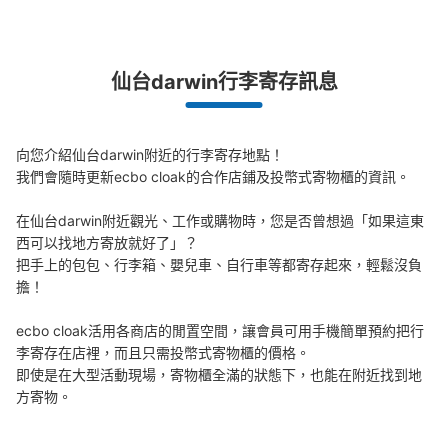
飲食店街の中にある地域最大級のコインロッカー。終日使
用可能。貸し出し単位が半日単位。
突發狀況下的安心理賠
仙台darwin行李寄存訊息
發生行李破損、被偷等狀況時安心有保障
向您介紹仙台darwin附近的行李寄存地點！

我們會隨時更新ecbo cloak的合作店鋪及投幣式寄物櫃的資訊。

在仙台darwin附近觀光、工作或購物時，您是否曾想過「如果這東
西可以找地方寄放就好了」？

把手上的包包、行李箱、嬰兒車、自行車等都寄存起來，輕鬆沒負
可保管的行李數
擔！

中等的
:
12
/
¥800
小的
:
80
/
¥600
付款方式
ecbo cloak活用各商店的閒置空間，讓會員可用手機簡單預約把行
現金
李寄存在店裡，而且只需投幣式寄物櫃的價格。

查看此投幣式儲物櫃的位置
即使是在大型活動現場，寄物櫃全滿的狀態下，也能在附近找到地
方寄物。