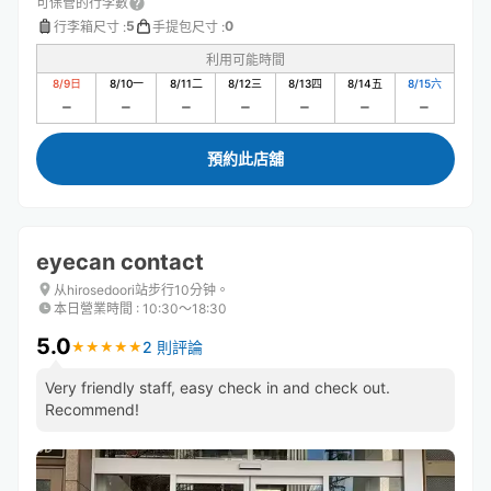
可保管的行李數
5
0
行李箱尺寸
:
手提包尺寸
:
利用可能時間
8/9
日
8/10
一
8/11
二
8/12
三
8/13
四
8/14
五
8/15
六
預約此店舖
eyecan contact
从hirosedoori站步行10分钟。
本日營業時間
:
10:30〜18:30
5.0
2 則評論
★
★
★
★
★
★
★
★
★
★
Very friendly staff, easy check in and check out.
Recommend!