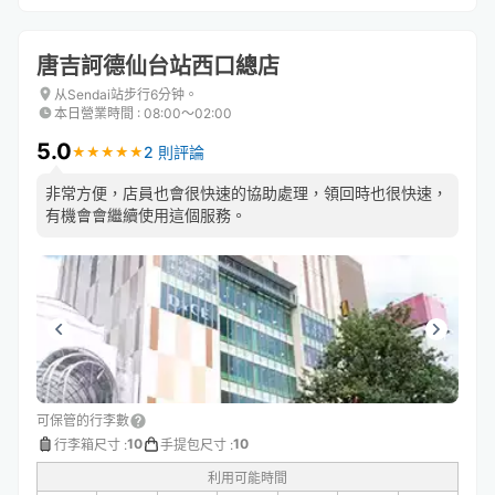
唐吉訶德仙台站西口總店
从Sendai站步行6分钟。
本日營業時間
:
08:00〜02:00
5.0
2 則評論
★
★
★
★
★
★
★
★
★
★
非常方便，店員也會很快速的協助處理，領回時也很快速，
有機會會繼續使用這個服務。
可保管的行李數
10
10
行李箱尺寸
:
手提包尺寸
:
利用可能時間