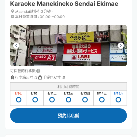
Karaoke Manekineko Sendai Ekimae
从sendai站步行3分钟。
本日營業時間
:
00:00〜00:00
可保管的行李數
3
0
行李箱尺寸
:
手提包尺寸
:
利用可能時間
8/9
日
8/10
一
8/11
二
8/12
三
8/13
四
8/14
五
8/15
六
預約此店舖