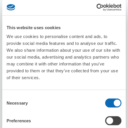
8/9
日
8/10
一
8/11
二
8/12
三
8/13
四
8/14
五
8/15
六
預約此店舖
This website uses cookies
We use cookies to personalise content and ads, to
provide social media features and to analyse our traffic.
We also share information about your use of our site with
HIS Sendai Main store
our social media, advertising and analytics partners who
从Sendai站步行5分钟。
may combine it with other information that you’ve
本日營業時間
:
10:00〜18:30
provided to them or that they’ve collected from your use
of their services.
Consent
Necessary
Selection
可保管的行李數
Preferences
10
10
行李箱尺寸
:
手提包尺寸
: