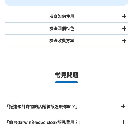
檢查如何使用
檢查四個特色
檢查收費方案
手提包尺寸
¥500
/
日
最長邊未滿45cm的行李（小型背包、手提包、手提行李
常見問題
等）
事先用手機預約

全國有1,000家以上合作店鋪
指定的日期和時間
国分町通・七福通りバイパスコインロッカ
北起北海道，南至沖繩，以都市為中心，全國皆可使用此服務。
ー
行李箱尺寸
¥800
从宮城交通・広瀬通一丁目站步行3分钟。
「抵達預計寄物的店舖後該怎麼做呢？」
/
日
本日營業時間
:
00:00
〜
23:59
最長邊45cm以上的行李（行李箱、樂器、嬰兒車等）
国分町通・七福通りのバイパスにあるコインロッカー。飲
「仙台darwin的ecbo cloak服務費用？」
食店の横にある。国分町では貴重なロッカーｐ