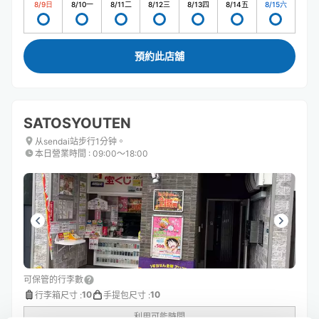
8/9
日
8/10
一
8/11
二
8/12
三
8/13
四
8/14
五
8/15
六
預約此店舖
SATOSYOUTEN
从sendai站步行1分钟。
本日營業時間
:
09:00〜18:00
可保管的行李數
10
10
行李箱尺寸
:
手提包尺寸
:
利用可能時間