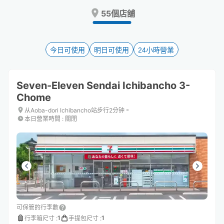
Press
Press
55個店舖
the
the
question
question
mark
mark
key
key
今日可使用
明日可使用
24小時營業
to
to
get
get
the
the
Seven-Eleven Sendai Ichibancho 3-
keyboard
keyboard
Chome
shortcuts
shortcuts
for
for
从Aoba-dori Ichibancho站步行2分钟。
changing
changing
本日營業時間
:
關閉
dates.
dates.
可保管的行李數
1
1
行李箱尺寸
:
手提包尺寸
: