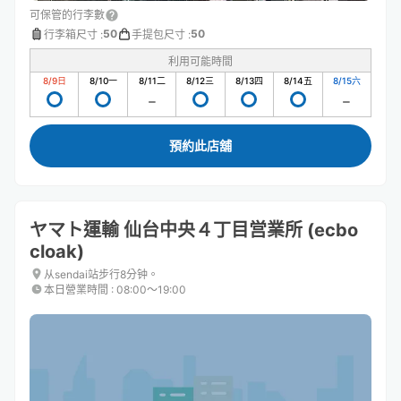
可保管的行李數
50
50
行李箱尺寸
:
手提包尺寸
:
利用可能時間
8/9
日
8/10
一
8/11
二
8/12
三
8/13
四
8/14
五
8/15
六
預約此店舖
ヤマト運輸 仙台中央４丁目営業所 (ecbo
cloak)
从sendai站步行8分钟。
本日營業時間
:
08:00〜19:00