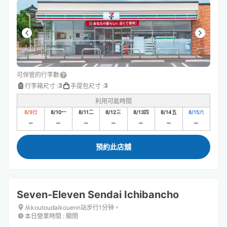
可保管的行李數
3
3
行李箱尺寸
:
手提包尺寸
:
利用可能時間
8/9
日
8/10
一
8/11
二
8/12
三
8/13
四
8/14
五
8/15
六
預約此店舖
Seven-Eleven Sendai Ichibancho
从koutoudaikouenn站步行1分钟。
本日營業時間
:
關閉