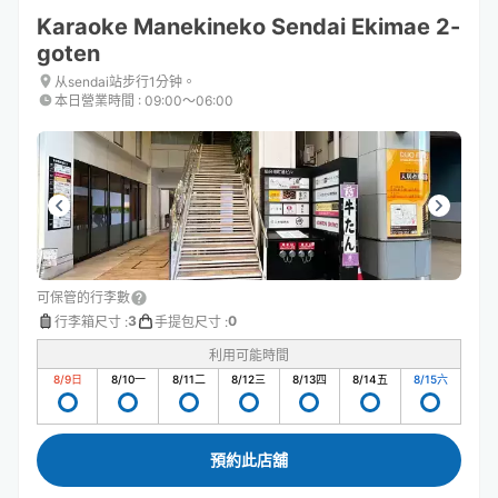
Karaoke Manekineko Sendai Ekimae 2-
goten
从sendai站步行1分钟。
本日營業時間
:
09:00〜06:00
可保管的行李數
3
0
行李箱尺寸
:
手提包尺寸
:
利用可能時間
8/9
日
8/10
一
8/11
二
8/12
三
8/13
四
8/14
五
8/15
六
預約此店舖