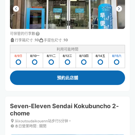
可保管的行李數
10
10
行李箱尺寸
:
手提包尺寸
:
利用可能時間
8/9
日
8/10
一
8/11
二
8/12
三
8/13
四
8/14
五
8/15
六
預約此店舖
Seven-Eleven Sendai Kokubuncho 2-
chome
从koutoudaikouenn站步行5分钟。
本日營業時間
:
關閉