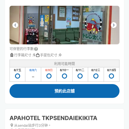
可保管的行李數
5
0
行李箱尺寸
:
手提包尺寸
:
利用可能時間
8/7
五
8/8
六
8/9
日
8/10
一
8/11
二
8/12
三
8/13
四
預約此店舖
APAHOTEL TKPSENDAIEKIKITA
从sendai站步行3分钟。