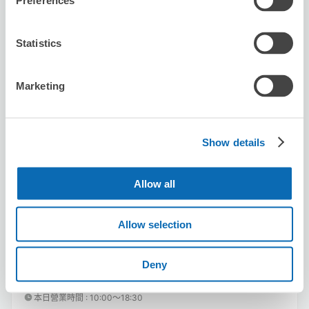
Preferences
Statistics
Marketing
可保管的行李數
50
50
行李箱尺寸
:
手提包尺寸
:
利用可能時間
Show details
8/7
五
8/8
六
8/9
日
8/10
一
8/11
二
8/12
三
8/13
四
Allow all
預約此店舖
Allow selection
Deny
HIS Sendai Main store
从Sendai站步行5分钟。
本日營業時間
:
10:00〜18:30