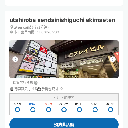
utahiroba sendainishiguchi ekimaeten
从sendai站步行2分钟。
本日營業時間
:
11:00〜05:00
可保管的行李數
15
0
行李箱尺寸
:
手提包尺寸
:
利用可能時間
8/7
五
8/8
六
8/9
日
8/10
一
8/11
二
8/12
三
8/13
四
預約此店舖