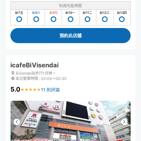
利用可能時間
8/7
五
8/8
六
8/9
日
8/10
一
8/11
二
8/12
三
8/13
四
預約此店舖
icafeBiVisendai
从Sendai站步行1分钟。
本日營業時間
:
00:00〜00:30
5.0
11 則評論
★
★
★
★
★
★
★
★
★
★