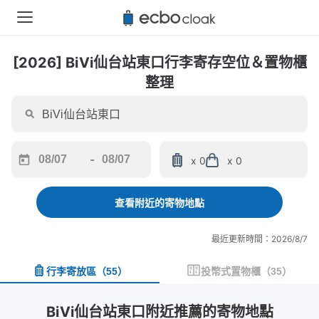
[2026] BiVi仙台站東口行李寄存空位＆置物櫃
整理
-
x 0
x 0
Navigate
Navigate
forward
backward
to
to
查看附近的寄物地點
interact
interact
with
with
最近更新時間：2026/8/7
the
the
calendar
calendar
行李寄放區
（
55
）
投幣式置物櫃
（
35
）
and
and
select
select
a
a
BiVi仙台站東口附近推薦的寄物地點
date.
date.