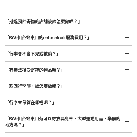
Bivi1階屋外コインロッカー
北起北海道，南至沖繩，以都市為中心，全國皆可使用此服務。
从JR仙台駅站步行3分钟。
行李箱尺寸
本日營業時間
:
00:00
〜
23:59
¥800
「抵達預計寄物的店舖後該怎麼做呢？」
/
日
Bivi唯一のコインロッカー。入口にある銀だこの横に位置
している。屋外にロッカーがあるため、いつでも出し入れ
最長邊45cm以上的行李（行李箱、樂器、嬰兒車等）
「BiVi仙台站東口的ecbo cloak服務費用？」
可能
「行李會不會不見或被偷？」
許多地點佳/條件優的店鋪
工作人員拍完行李照片後

「有無法接受寄存的物品嗎？」
我們與許多地點方便的車站內店舖以及24小時營業的店鋪合作。
即完成寄存手續
「取回行李時，該怎麼做呢？」
「行李會保管在哪裡呢？」
可保管的行李數
大的
:
2
/
¥400
中等的
:
3
/
¥300
小的
:
10
/
¥200
「BiVi仙台站東口有可以寄放嬰兒車、大型運動用品、樂器的
付款方式
地方嗎？」
現金
任何尺寸的行李都OK