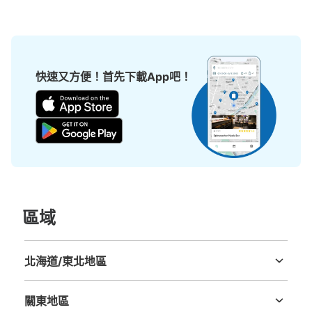
可保管的行李數
大的
:
5
/
¥800
小的
:
10
/
¥600
付款方式
現金, ICカード
快速又方便！首先下載App吧！
查看此投幣式儲物櫃的位置
JR仙台駅改札内コインロッカー1
从JR仙台駅站步行1分钟。
本日營業時間
:
04:10
〜
00:00
區域
JR仙台駅中央改札内左にあるコインロッカー。 石ノ森章
太郎作品の展示もある
北海道/東北地區
北海道
青森縣
岩手縣
宮城縣
秋田縣
山形縣
福島縣
關東地區