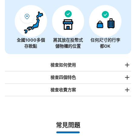
全國1000多個
將其放在投幣式
任何尺寸的行李
存款點
儲物櫃的位置
都OK
檢查如何使用
檢查四個特色
檢查收費方案
手提包尺寸
¥500
/
日
最長邊未滿45cm的行李（小型背包、手提包、手提行李
常見問題
等）
事先用手機預約

全國有1,000家以上合作店鋪
指定的日期和時間