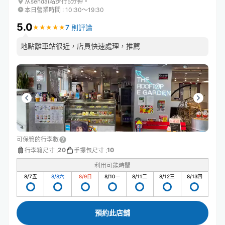
从sendai站步行5分钟。
本日營業時間
:
10:30〜19:30
5.0
7 則評論
★
★
★
★
★
★
★
★
★
★
地點離車站很近，店員快速處理，推薦
可保管的行李數
20
10
行李箱尺寸
:
手提包尺寸
:
利用可能時間
8/7
五
8/8
六
8/9
日
8/10
一
8/11
二
8/12
三
8/13
四
預約此店舖