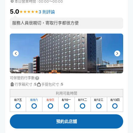
本日營業時間
:
00:00〜00:00
5.0
3 則評論
★
★
★
★
★
★
★
★
★
★
服務人員很親切，寄取行李都很方便
可保管的行李數
5
5
行李箱尺寸
:
手提包尺寸
:
利用可能時間
8/7
五
8/8
六
8/9
日
8/10
一
8/11
二
8/12
三
8/13
四
預約此店舖