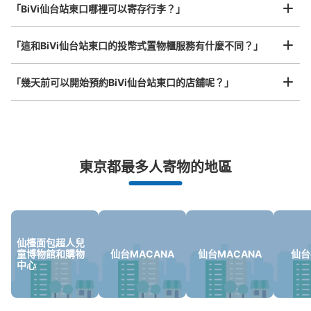
查看此投幣式儲物櫃的位置
「BiVi仙台站東口哪裡可以寄存行李？」
放下行李，愉快度過一整天！
樂器、嬰兒車、腳踏車等，只要是1個人能搬運的行李尺寸就OK
「這和BiVi仙台站東口的投幣式置物櫃服務有什麼不同？」
仙台Bivi店内コインロッカー
「幾天前可以開始預約BiVi仙台站東口的店舖呢？」
从JR仙台駅站步行2分钟。
本日營業時間
:
00:00
〜
23:59
Biviの店内にあるコインロッカー。 入口入ってすぐにあ
る。 24時間使用可能
突發狀況下的安心理賠
東京都最多人寄物的地區
發生行李破損、被偷等狀況時安心有保障
仙檯面包超人兒
童博物館和購物
仙台MACANA
仙台MACANA
仙台d
中心
可保管的行李數
大的
:
2
/
¥1200
中等的
:
3
/
¥900
小的
:
5
/
¥600