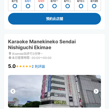
8/7
五
8/8
六
8/9
日
8/10
一
8/11
二
8/12
三
8/13
四
預約此店舖
Karaoke Manekineko Sendai
Nishiguchi Ekimae
从sendai站步行3分钟。
本日營業時間
:
00:00〜00:00
5.0
2 則評論
★
★
★
★
★
★
★
★
★
★