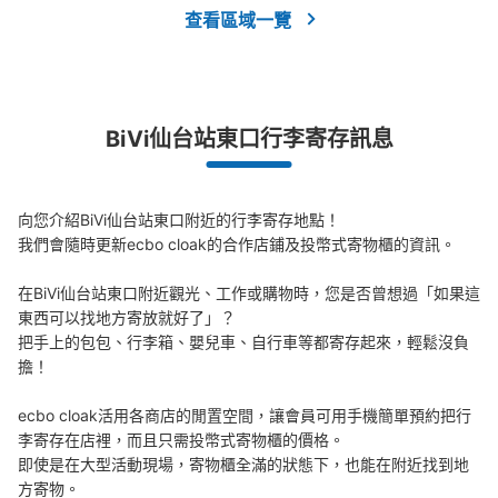
查看區域一覽
付款方式
現金
查看此投幣式儲物櫃的位置
BiVi仙台站東口行李寄存訊息
JR仙台駅自由通路内コインロッカー
向您介紹BiVi仙台站東口附近的行李寄存地點！

从JR仙台駅站步行1分钟。
本日營業時間
:
06:00
〜
23:59
我們會隨時更新ecbo cloak的合作店鋪及投幣式寄物櫃的資訊。

JR仙台駅自由通路地下東口改札付近にあるコインロッカ
在BiVi仙台站東口附近觀光、工作或購物時，您是否曾想過「如果這
ー。現金・IC可能
東西可以找地方寄放就好了」？

把手上的包包、行李箱、嬰兒車、自行車等都寄存起來，輕鬆沒負
擔！

ecbo cloak活用各商店的閒置空間，讓會員可用手機簡單預約把行
李寄存在店裡，而且只需投幣式寄物櫃的價格。

即使是在大型活動現場，寄物櫃全滿的狀態下，也能在附近找到地
方寄物。