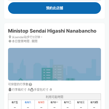
預約此店舖
Ministop Sendai Higashi Nanabancho
从sendai站步行5分钟。
本日營業時間
:
關閉
可保管的行李數
5
0
行李箱尺寸
:
手提包尺寸
:
利用可能時間
8/7
五
8/8
六
8/9
日
8/10
一
8/11
二
8/12
三
8/13
四