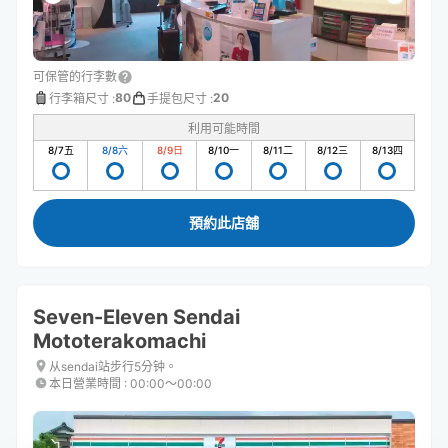
可保管的行李數
80
20
行李箱尺寸
:
手提包尺寸
:
利用可能時間
8/7
五
8/8
六
8/9
日
8/10
一
8/11
二
8/12
三
8/13
四
預約此店舖
Seven-Eleven Sendai
Mototerakomachi
从sendai站步行5分钟。
本日營業時間
:
00:00〜00:00