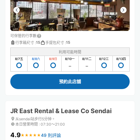
可保管的行李數
15
15
行李箱尺寸
:
手提包尺寸
:
利用可能時間
8/7
五
8/8
六
8/9
日
8/10
一
8/11
二
8/12
三
8/13
四
預約此店舖
JR East Rental & Lease Co Sendai
从sendai站步行5分钟。
本日營業時間
:
07:30〜21:00
4.9
49 則評論
★
★
★
★
★
★
★
★
★
★