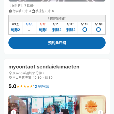
可保管的行李數
3
0
行李箱尺寸
:
手提包尺寸
:
利用可能時間
8/7
五
8/8
六
8/9
日
8/10
一
8/11
二
8/12
三
8/13
四
剩餘2
剩餘1
剩餘2
剩餘2
預約此店舖
mycontact sendaiekimaeten
从sendai站步行1分钟。
本日營業時間
:
10:30〜18:30
5.0
12 則評論
★
★
★
★
★
★
★
★
★
★