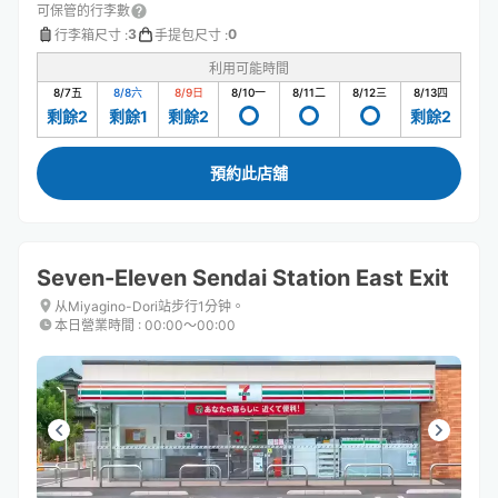
可保管的行李數
3
0
行李箱尺寸
:
手提包尺寸
:
利用可能時間
8/7
五
8/8
六
8/9
日
8/10
一
8/11
二
8/12
三
8/13
四
剩餘2
剩餘1
剩餘2
剩餘2
預約此店舖
Seven-Eleven Sendai Station East Exit
从Miyagino-Dori站步行1分钟。
本日營業時間
:
00:00〜00:00