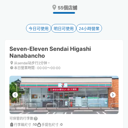
Press
Press
55個店舖
the
the
question
question
mark
mark
key
key
今日可使用
明日可使用
24小時營業
to
to
get
get
the
the
Seven-Eleven Sendai Higashi
keyboard
keyboard
Nanabancho
shortcuts
shortcuts
for
for
从sendai站步行2分钟。
changing
changing
本日營業時間
:
00:00〜00:00
dates.
dates.
可保管的行李數
10
0
行李箱尺寸
:
手提包尺寸
: