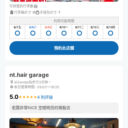
可保管的行李數
0
1
行李箱尺寸
:
手提包尺寸
:
利用可能時間
8/7
五
8/8
六
8/9
日
8/10
一
8/11
二
8/12
三
8/13
四
預約此店舖
nt.hair garage
从Sendai站步行3分钟。
本日營業時間
:
09:00〜18:30
5.0
4 則評論
★
★
★
★
★
★
★
★
★
★
老闆非常NICE 空間明亮的理髮店