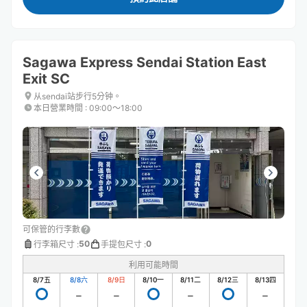
Sagawa Express Sendai Station East
Exit SC
从sendai站步行5分钟。
本日營業時間
:
09:00〜18:00
可保管的行李數
50
0
行李箱尺寸
:
手提包尺寸
:
利用可能時間
8/7
五
8/8
六
8/9
日
8/10
一
8/11
二
8/12
三
8/13
四