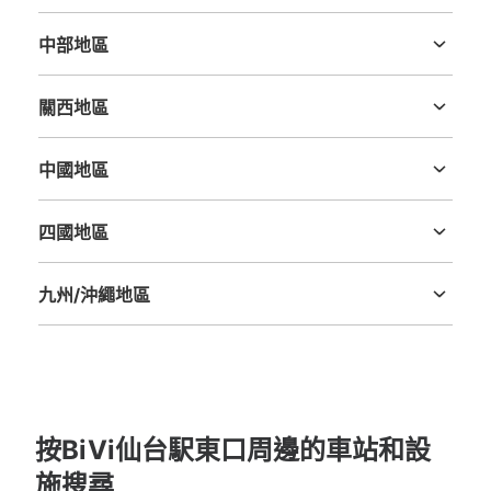
茨城縣
栃木縣
群馬縣
埼玉縣
千葉縣
東京都
神奈川縣
中部地區
新潟縣
富山縣
石川縣
福井縣
山梨縣
長野縣
岐阜縣
静岡縣
愛知縣
關西地區
可保管的行李數
三重縣
滋賀縣
京都府
大阪府
兵庫縣
奈良縣
和歌山縣
大的
:
4
/
¥600
小的
:
46
/
¥400
中國地區
付款方式
現金
鳥取縣
島根縣
岡山縣
廣島縣
山口縣
四國地區
查看此投幣式儲物櫃的位置
德島縣
香川縣
愛媛縣
高知縣
九州/沖繩地區
福岡縣
佐賀縣
長崎縣
熊本縣
大分縣
宮崎縣
鹿児島縣
沖縄縣
JR仙台駅改札内コインロッカー2
从JR仙台駅站步行1分钟。
本日營業時間
:
04:10
〜
00:00
JR仙台駅中央改札内左手にあるコインロッカー。 現金専
用である
按BiVi仙台駅東口周邊的車站和設
施搜尋