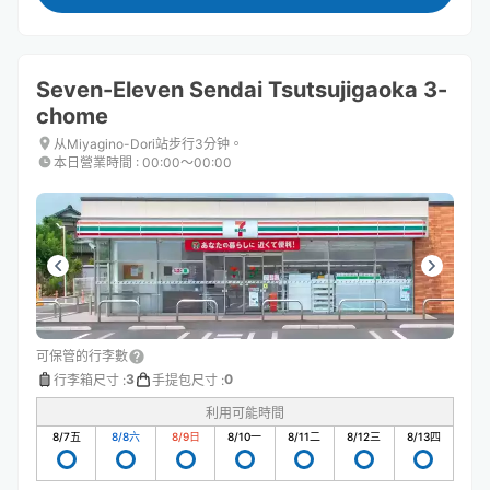
Seven-Eleven Sendai Tsutsujigaoka 3-
chome
从Miyagino-Dori站步行3分钟。
本日營業時間
:
00:00〜00:00
可保管的行李數
3
0
行李箱尺寸
:
手提包尺寸
:
利用可能時間
8/7
五
8/8
六
8/9
日
8/10
一
8/11
二
8/12
三
8/13
四