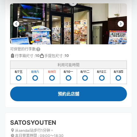
可保管的行李數
10
10
行李箱尺寸
:
手提包尺寸
:
利用可能時間
8/7
五
8/8
六
8/9
日
8/10
一
8/11
二
8/12
三
8/13
四
預約此店舖
SATOSYOUTEN
从sendai站步行1分钟。
本日營業時間
:
09:00〜18:30