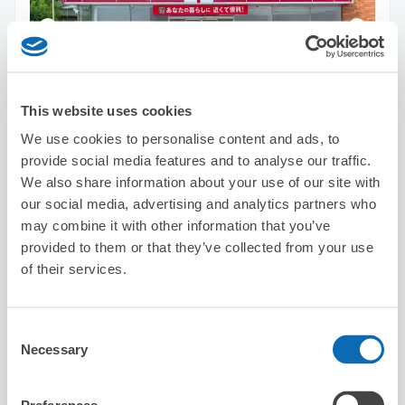
可保管的行李數
This website uses cookies
5
0
行李箱尺寸
:
手提包尺寸
:
We use cookies to personalise content and ads, to
利用可能時間
provide social media features and to analyse our traffic.
8/7
五
8/8
六
8/9
日
8/10
一
8/11
二
8/12
三
8/13
四
We also share information about your use of our site with
our social media, advertising and analytics partners who
may combine it with other information that you’ve
預約此店舖
provided to them or that they’ve collected from your use
of their services.
Share Office Coworking Space Stage
Consent
Line Sendai Station
Necessary
Selection
从Sendai站步行2分钟。
本日營業時間
:
10:00〜21:00