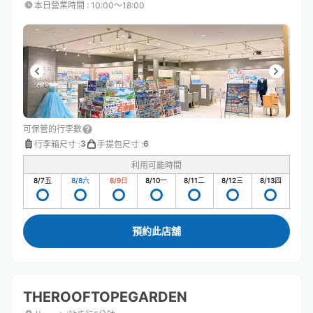
本日營業時間
:
10:00〜18:00
可保管的行李數
3
6
行李箱尺寸
:
手提包尺寸
:
利用可能時間
8/7
五
8/8
六
8/9
日
8/10
一
8/11
二
8/12
三
8/13
四
預約此店舖
THEROOFTOPEGARDEN