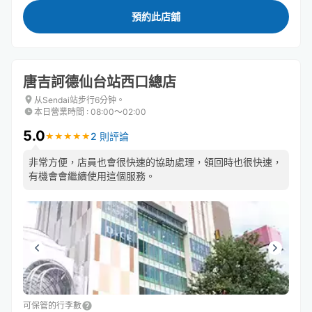
預約此店舖
唐吉訶德仙台站西口總店
从Sendai站步行6分钟。
本日營業時間
:
08:00〜02:00
5.0
2 則評論
★
★
★
★
★
★
★
★
★
★
非常方便，店員也會很快速的協助處理，領回時也很快速，
有機會會繼續使用這個服務。
可保管的行李數