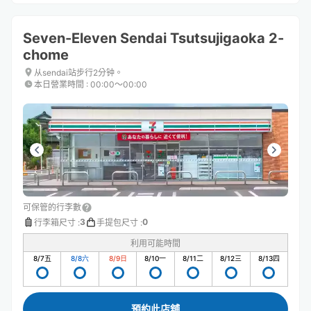
Seven-Eleven Sendai Tsutsujigaoka 2-
chome
从sendai站步行2分钟。
本日營業時間
:
00:00〜00:00
可保管的行李數
3
0
行李箱尺寸
:
手提包尺寸
:
利用可能時間
8/7
五
8/8
六
8/9
日
8/10
一
8/11
二
8/12
三
8/13
四
預約此店舖