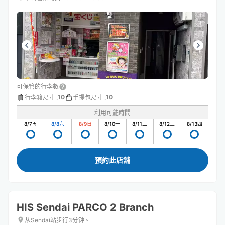
可保管的行李數
10
10
行李箱尺寸
:
手提包尺寸
:
利用可能時間
8/7
五
8/8
六
8/9
日
8/10
一
8/11
二
8/12
三
8/13
四
預約此店舖
HIS Sendai PARCO 2 Branch
从Sendai站步行3分钟。