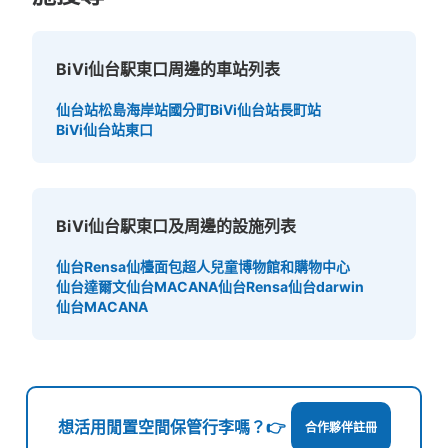
BiVi仙台駅東口周邊的車站列表
仙台站
松島海岸站
國分町
BiVi仙台站
長町站
BiVi仙台站東口
可保管的行李數
大的
:
4
/
¥600
小的
:
46
/
¥400
BiVi仙台駅東口及周邊的設施列表
付款方式
現金
仙台Rensa
仙檯面包超人兒童博物館和購物中心
查看此投幣式儲物櫃的位置
仙台達爾文
仙台MACANA
仙台Rensa
仙台darwin
仙台MACANA
JR仙台駅新幹線中央口コインロッカー
从JR仙台駅站步行1分钟。
本日營業時間
:
04:10
〜
00:00
想活用閒置空間保管行李嗎？👉
合作夥伴註冊