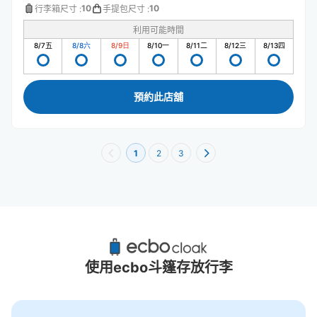
10
10
行李箱尺寸
:
手提包尺寸
:
利用可能時間
8/7
五
8/8
六
8/9
日
8/10
一
8/11
二
8/12
三
8/13
四
預約此店舖
1
2
3
BiVi仙台站東口附近推薦的寄物櫃
35個投幣式置物櫃
使用ecbo斗篷存放行李