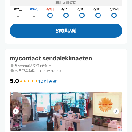
利用可能時間
8/7
五
8/8
六
8/9
日
8/10
一
8/11
二
8/12
三
8/13
四
預約此店舖
mycontact sendaiekimaeten
从sendai站步行1分钟。
本日營業時間
:
10:30〜18:30
5.0
12 則評論
★
★
★
★
★
★
★
★
★
★