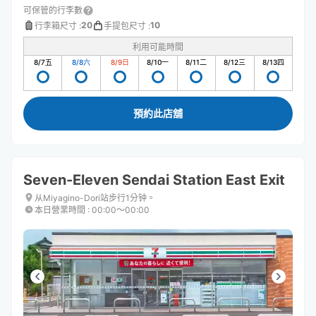
可保管的行李數
20
10
行李箱尺寸
:
手提包尺寸
:
利用可能時間
8/7
五
8/8
六
8/9
日
8/10
一
8/11
二
8/12
三
8/13
四
預約此店舖
Seven-Eleven Sendai Station East Exit
从Miyagino-Dori站步行1分钟。
本日營業時間
:
00:00〜00:00