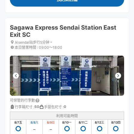
Sagawa Express Sendai Station East
Exit SC
从sendai站步行5分钟。
本日營業時間
:
09:00〜18:00
可保管的行李數
50
0
行李箱尺寸
:
手提包尺寸
:
利用可能時間
8/7
五
8/8
六
8/9
日
8/10
一
8/11
二
8/12
三
8/13
四