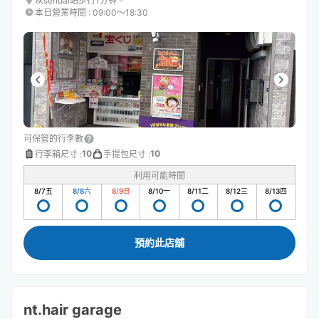
从sendai站步行1分钟。
本日營業時間
:
09:00〜18:30
可保管的行李數
10
10
行李箱尺寸
:
手提包尺寸
:
利用可能時間
8/7
五
8/8
六
8/9
日
8/10
一
8/11
二
8/12
三
8/13
四
預約此店舖
nt.hair garage