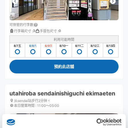
可保管的行李數
3
0
行李箱尺寸
:
手提包尺寸
:
利用可能時間
8/7
五
8/8
六
8/9
日
8/10
一
8/11
二
8/12
三
8/13
四
預約此店舖
utahiroba sendainishiguchi ekimaeten
从sendai站步行2分钟。
本日營業時間
:
11:00〜05:00