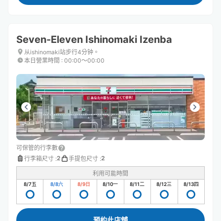
Seven-Eleven Ishinomaki Izenba
从ishinomaki站步行4分钟。
本日營業時間
:
00:00〜00:00
可保管的行李數
2
2
行李箱尺寸
:
手提包尺寸
:
利用可能時間
8/7
五
8/8
六
8/9
日
8/10
一
8/11
二
8/12
三
8/13
四
預約此店舖