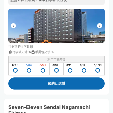
可保管的行李數
5
5
行李箱尺寸
:
手提包尺寸
:
利用可能時間
8/7
五
8/8
六
8/9
日
8/10
一
8/11
二
8/12
三
8/13
四
預約此店舖
Seven-Eleven Sendai Nagamachi