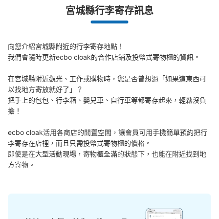
宮城縣行李寄存訊息
JRあおば通駅改札口コインロッカー
向您介紹宮城縣附近的行李寄存地點！

从JRあおば通駅站步行1分钟。
我們會隨時更新ecbo cloak的合作店鋪及投幣式寄物櫃的資訊。

本日營業時間
:
06:00
〜
23:00
JRあおば通駅の改札口前にあるコインロッカー。 国分町
在宮城縣附近觀光、工作或購物時，您是否曾想過「如果這東西可
の最寄り駅
以找地方寄放就好了」？

把手上的包包、行李箱、嬰兒車、自行車等都寄存起來，輕鬆沒負
擔！

ecbo cloak活用各商店的閒置空間，讓會員可用手機簡單預約把行
李寄存在店裡，而且只需投幣式寄物櫃的價格。

即使是在大型活動現場，寄物櫃全滿的狀態下，也能在附近找到地
方寄物。
可保管的行李數
中等的
:
6
/
¥700
小的
:
15
/
¥600
付款方式