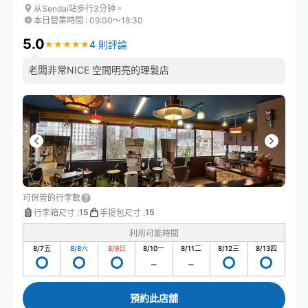
从Sendai站步行3分钟。
本日營業時間
:
09:00〜18:30
5.0
4 則評論
★
★
★
★
★
★
★
★
★
★
老闆非常NICE 空間明亮的理髮店
可保管的行李數
15
15
行李箱尺寸
:
手提包尺寸
:
利用可能時間
8/7
五
8/8
六
8/9
日
8/10
一
8/11
二
8/12
三
8/13
四
預約此店舖