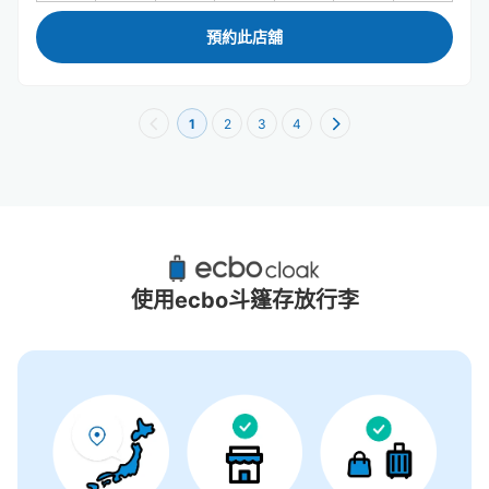
預約此店舖
1
2
3
4
宮城縣附近推薦的寄物櫃
3個投幣式置物櫃
使用ecbo斗篷存放行李