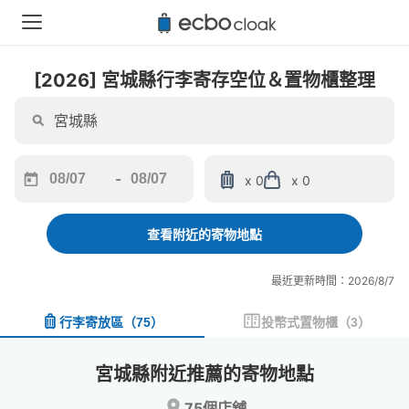
[2026] 宮城縣行李寄存空位＆置物櫃整理
-
x 0
x 0
Navigate
Navigate
forward
backward
to
to
查看附近的寄物地點
interact
interact
with
with
最近更新時間：2026/8/7
the
the
calendar
calendar
行李寄放區
（
75
）
投幣式置物櫃
（
3
）
and
and
select
select
a
a
宮城縣附近推薦的寄物地點
date.
date.
Press
Press
75個店舖