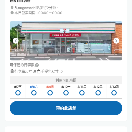
Ekimae
从nagamachi站步行2分钟。
本日營業時間
:
00:00〜00:00
可保管的行李數
8
5
行李箱尺寸
:
手提包尺寸
:
利用可能時間
8/7
五
8/8
六
8/9
日
8/10
一
8/11
二
8/12
三
8/13
四
預約此店舖