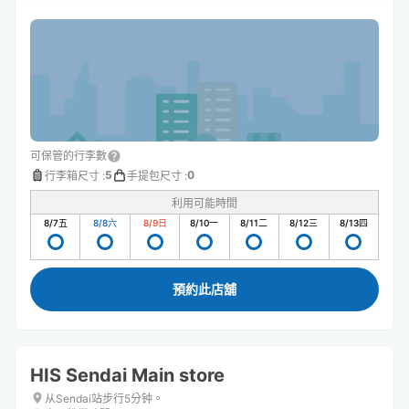
可保管的行李數
5
0
行李箱尺寸
:
手提包尺寸
:
利用可能時間
8/7
五
8/8
六
8/9
日
8/10
一
8/11
二
8/12
三
8/13
四
預約此店舖
HIS Sendai Main store
从Sendai站步行5分钟。