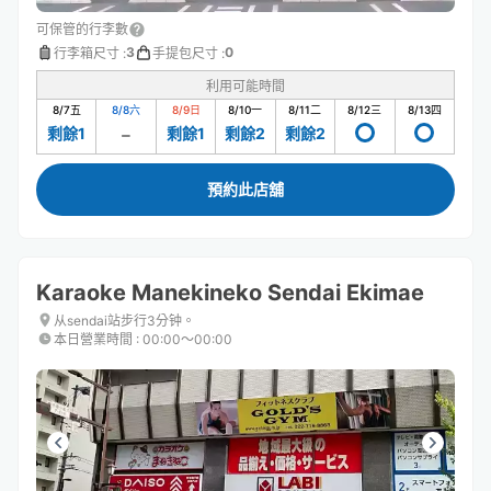
可保管的行李數
3
0
行李箱尺寸
:
手提包尺寸
:
利用可能時間
8/7
五
8/8
六
8/9
日
8/10
一
8/11
二
8/12
三
8/13
四
剩餘1
剩餘1
剩餘2
剩餘2
預約此店舖
Karaoke Manekineko Sendai Ekimae
从sendai站步行3分钟。
本日營業時間
:
00:00〜00:00