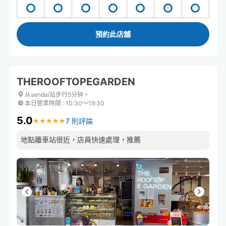
預約此店舖
THEROOFTOPEGARDEN
从sendai站步行5分钟。
本日營業時間
:
10:30〜19:30
5.0
7 則評論
★
★
★
★
★
★
★
★
★
★
地點離車站很近，店員快速處理，推薦