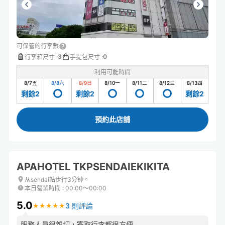
可保管的行李數
3
0
行李箱尺寸
:
手提包尺寸
:
利用可能時間
8/7
五
8/8
六
8/9
日
8/10
一
8/11
二
8/12
三
8/13
四
剩餘2
剩餘2
剩餘2
預約此店舖
APAHOTEL TKPSENDAIEKIKITA
从sendai站步行3分钟。
本日營業時間
:
00:00〜00:00
5.0
3 則評論
★
★
★
★
★
★
★
★
★
★
服務人員很親切，寄取行李都很方便