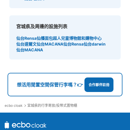
宮城県及周邊的設施列表
仙台Rensa
仙檯面包超人兒童博物館和購物中心
仙台達爾文
仙台MACANA
仙台Rensa
仙台darwin
仙台MACANA
想活用閒置空間保管行李嗎？👉
合作夥伴註冊
ecbo cloak
宮城県的行李寄放/投幣式置物櫃