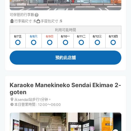
可保管的行李數
5
5
行李箱尺寸
:
手提包尺寸
:
利用可能時間
8/7
五
8/8
六
8/9
日
8/10
一
8/11
二
8/12
三
8/13
四
預約此店舖
Karaoke Manekineko Sendai Ekimae 2-
goten
从sendai站步行1分钟。
本日營業時間
:
12:00〜06:00