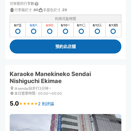
可保管的行李數
80
20
行李箱尺寸
:
手提包尺寸
:
利用可能時間
8/7
五
8/8
六
8/9
日
8/10
一
8/11
二
8/12
三
8/13
四
預約此店舖
Karaoke Manekineko Sendai
Nishiguchi Ekimae
从sendai站步行3分钟。
本日營業時間
:
00:00〜00:00
5.0
2 則評論
★
★
★
★
★
★
★
★
★
★