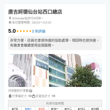
唐吉訶德仙台站西口總店
从Sendai站步行6分钟。
本日營業時間
:
08:00〜02:00
5.0
2 則評論
★
★
★
★
★
★
★
★
★
★
非常方便，店員也會很快速的協助處理，領回時也很快速，
有機會會繼續使用這個服務。
可保管的行李數
10
10
行李箱尺寸
:
手提包尺寸
:
利用可能時間
8/7
五
8/8
六
8/9
日
8/10
一
8/11
二
8/12
三
8/13
四