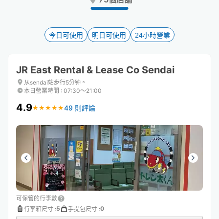
the
the
question
question
mark
mark
key
key
今日可使用
明日可使用
24小時營業
to
to
get
get
the
the
JR East Rental & Lease Co Sendai
keyboard
keyboard
shortcuts
shortcuts
从sendai站步行5分钟。
本日營業時間
:
07:30〜21:00
for
for
changing
changing
4.9
49 則評論
★
★
★
★
★
★
★
★
★
★
dates.
dates.
可保管的行李數
5
0
行李箱尺寸
:
手提包尺寸
: