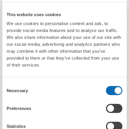
This website uses cookies
We use cookies to personalise content and ads, to
可保管的行李數
provide social media features and to analyse our traffic.
15
0
行李箱尺寸
:
手提包尺寸
:
We also share information about your use of our site with
利用可能時間
our social media, advertising and analytics partners who
8/7
五
8/8
六
8/9
日
8/10
一
8/11
二
8/12
三
8/13
四
may combine it with other information that you’ve
provided to them or that they’ve collected from your use
of their services.
預約此店舖
Consent
Necessary
Selection
Seven-Eleven Sendai Tsutsujigaoka 2-
chome
Preferences
从sendai站步行2分钟。
本日營業時間
:
00:00〜00:00
Statistics