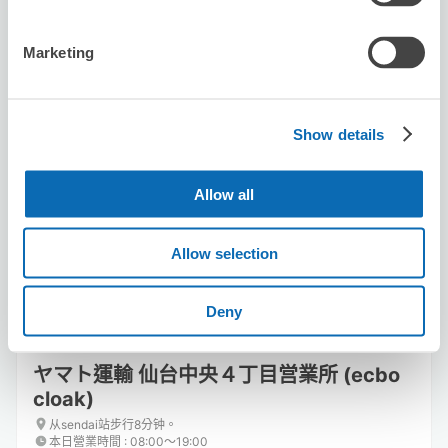
Marketing
Show details
可保管的行李數
3
0
行李箱尺寸
:
手提包尺寸
:
利用可能時間
Allow all
8/7
五
8/8
六
8/9
日
8/10
一
8/11
二
8/12
三
8/13
四
Allow selection
預約此店舖
Deny
ヤマト運輸 仙台中央４丁目営業所 (ecbo
cloak)
从sendai站步行8分钟。
本日營業時間
:
08:00〜19:00