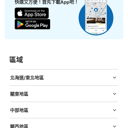
快速又方便！首先下載App吧！
現金, ICカード
查看此投幣式儲物櫃的位置
區域
北海道/東北地區
北海道
青森縣
岩手縣
宮城縣
秋田縣
山形縣
福島縣
關東地區
茨城縣
栃木縣
群馬縣
埼玉縣
千葉縣
東京都
神奈川縣
中部地區
新潟縣
富山縣
石川縣
福井縣
山梨縣
長野縣
岐阜縣
静岡縣
愛知縣
關西地區