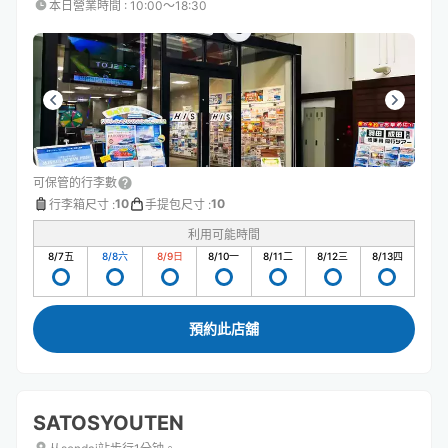
本日營業時間
:
10:00〜18:30
可保管的行李數
10
10
行李箱尺寸
:
手提包尺寸
:
利用可能時間
8/7
五
8/8
六
8/9
日
8/10
一
8/11
二
8/12
三
8/13
四
預約此店舖
SATOSYOUTEN