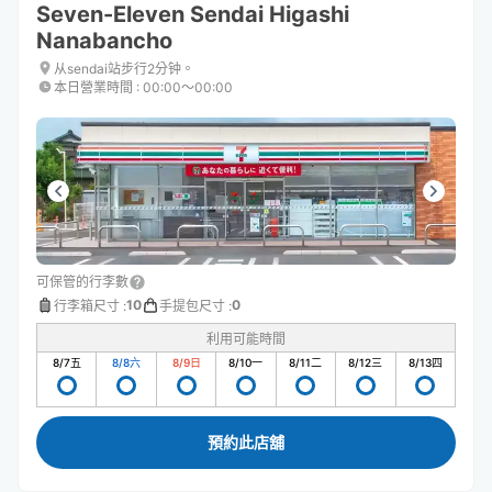
Seven-Eleven Sendai Higashi
Nanabancho
从sendai站步行2分钟。
本日營業時間
:
00:00〜00:00
可保管的行李數
10
0
行李箱尺寸
:
手提包尺寸
:
利用可能時間
8/7
五
8/8
六
8/9
日
8/10
一
8/11
二
8/12
三
8/13
四
預約此店舖