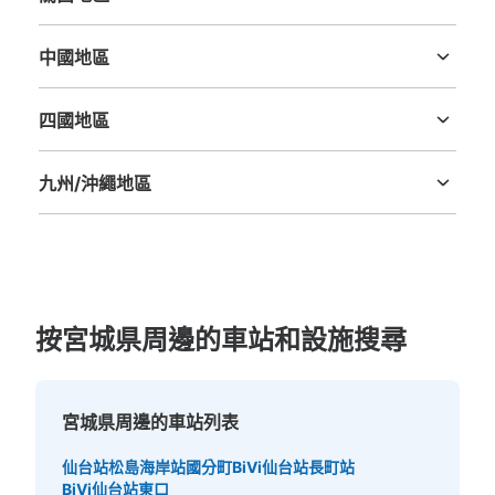
三重縣
滋賀縣
京都府
大阪府
兵庫縣
奈良縣
和歌山縣
中國地區
鳥取縣
島根縣
岡山縣
廣島縣
山口縣
四國地區
德島縣
香川縣
愛媛縣
高知縣
九州/沖繩地區
福岡縣
佐賀縣
長崎縣
熊本縣
大分縣
宮崎縣
鹿児島縣
沖縄縣
按宮城県周邊的車站和設施搜尋
宮城県周邊的車站列表
仙台站
松島海岸站
國分町
BiVi仙台站
長町站
BiVi仙台站東口