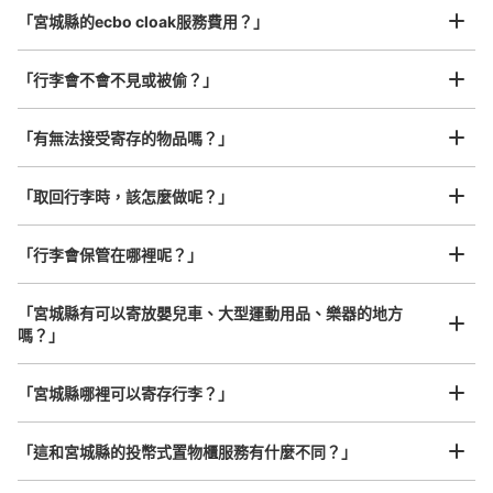
最長邊45cm以上的行李（行李箱、樂器、嬰兒車等）
国分町通・七福通りのバイパスにあるコインロッカー。飲
「宮城縣的ecbo cloak服務費用？」
食店の横にある。国分町では貴重なロッカーｐ
「行李會不會不見或被偷？」
許多地點佳/條件優的店鋪
工作人員拍完行李照片後

「有無法接受寄存的物品嗎？」
我們與許多地點方便的車站內店舖以及24小時營業的店鋪合作。
即完成寄存手續
「取回行李時，該怎麼做呢？」
「行李會保管在哪裡呢？」
可保管的行李數
小的
:
38
/
¥300
「宮城縣有可以寄放嬰兒車、大型運動用品、樂器的地方
付款方式
嗎？」
現金
任何尺寸的行李都OK
查看此投幣式儲物櫃的位置
「宮城縣哪裡可以寄存行李？」
放下行李，愉快度過一整天！
樂器、嬰兒車、腳踏車等，只要是1個人能搬運的行李尺寸就OK
「這和宮城縣的投幣式置物櫃服務有什麼不同？」