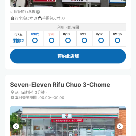
可保管的行李數
3
0
行李箱尺寸
:
手提包尺寸
:
利用可能時間
8/7
五
8/8
六
8/9
日
8/10
一
8/11
二
8/12
三
8/13
四
剩餘2
預約此店舖
Seven-Eleven Rifu Chuo 3-Chome
从rifu站步行3分钟。
本日營業時間
:
00:00〜00:00