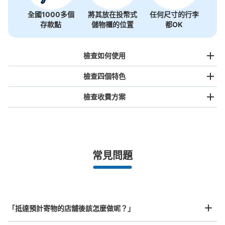
全國1000多個
將其放在投幣式
任何尺寸的行李
存款點
儲物櫃的位置
都OK
檢查如何使用
檢查四個特色
檢查收費方案
手提包尺寸
¥500
/
日
最長邊未滿45cm的行李（小型背包、手提包、手提行李
常見問題
等）
事先用手機預約

全國有1,000家以上合作店鋪
指定的日期和時間
国分町通・七福通りバイパスコインロッカ
北起北海道，南至沖繩，以都市為中心，全國皆可使用此服務。
ー
行李箱尺寸
¥800
从宮城交通・広瀬通一丁目站步行3分钟。
「抵達預計寄物的店舖後該怎麼做呢？」
/
日
本日營業時間
:
00:00
〜
23:59