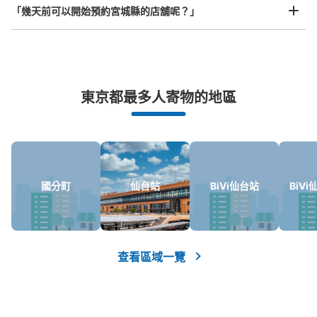
国分町通エムロード内コインロッカー
「幾天前可以開始預約宮城縣的店舖呢？」
从せんだい市バス定禅寺通市役所前站步行4分钟。
本日營業時間
:
00:00
〜
23:59
飲食店街の中にある地域最大級のコインロッカー。終日使
用可能。貸し出し単位が半日単位。
突發狀況下的安心理賠
東京都最多人寄物的地區
發生行李破損、被偷等狀況時安心有保障
國分町
仙台站
BiVi仙台站
BiV
可保管的行李數
中等的
:
12
/
¥800
小的
:
80
/
¥600
查看區域一覽
付款方式
現金
查看此投幣式儲物櫃的位置