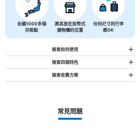
全國1000多個
將其放在投幣式
任何尺寸的行李
存款點
儲物櫃的位置
都OK
檢查如何使用
檢查四個特色
檢查收費方案
手提包尺寸
¥500
/
日
最長邊未滿45cm的行李（小型背包、手提包、手提行李
常見問題
等）
事先用手機預約

全國有1,000家以上合作店鋪
指定的日期和時間
松坂駅北口コインロッカー
北起北海道，南至沖繩，以都市為中心，全國皆可使用此服務。
从松坂駅（近鉄・JR）站步行2分钟。
行李箱尺寸