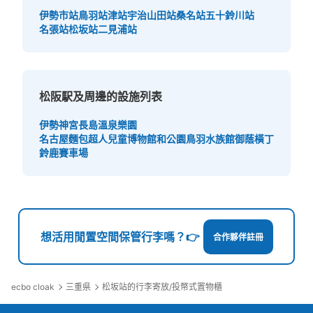
伊勢市站
鳥羽站
津站
宇治山田站
桑名站
五十鈴川站
名張站
松坂站
二見浦站
松阪駅及周邊的設施列表
伊勢神宮
長島溫泉樂園
名古屋麵包超人兒童博物館和公園
鳥羽水族館
御蔭橫丁
鈴鹿賽車場
想活用閒置空間保管行李嗎？👉
合作夥伴註冊
ecbo cloak
三重県
松坂站的行李寄放/投幣式置物櫃