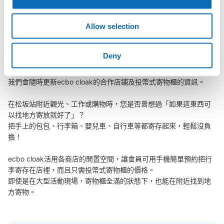
查看此投幣式儲物櫃的位置
Allow selection
松坂站行李寄存訊息
Deny
向您介紹松坂站附近的行李寄存地點！

我們會隨時更新ecbo cloak的合作店鋪及投幣式寄物櫃的資訊。

在松坂站附近觀光、工作或購物時，您是否曾想過「如果這東西可
以找地方寄放就好了」？

把手上的包包、行李箱、嬰兒車、自行車等都寄存起來，輕鬆沒負
擔！

ecbo cloak活用各商店的閒置空間，讓會員可用手機簡單預約把行
李寄存在店裡，而且只需投幣式寄物櫃的價格。

即使是在大型活動現場，寄物櫃全滿的狀態下，也能在附近找到地
方寄物。