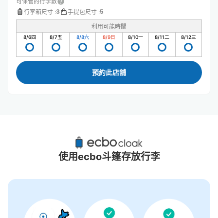
可保管的行李數
3
5
行李箱尺寸
:
手提包尺寸
:
利用可能時間
8/6
四
8/7
五
8/8
六
8/9
日
8/10
一
8/11
二
8/12
三
預約此店舖
松坂站附近推薦的寄物櫃
2個投幣式置物櫃
使用ecbo斗篷存放行李