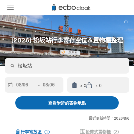
[2026] 松坂站行李寄存空位＆置物櫃整理
-
x 0
x 0
Navigate
Navigate
forward
backward
to
to
查看附近的寄物地點
interact
interact
with
with
最近更新時間：2026/8/6
the
the
calendar
calendar
行李寄放區
（
1
）
投幣式置物櫃
（
2
）
and
and