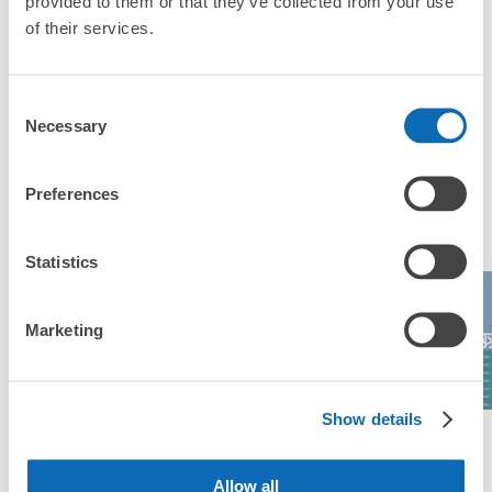
provided to them or that they’ve collected from your use
「這和松坂站的投幣式置物櫃服務有什麼不同？」
松坂駅南口コインロッカー
of their services.
从松坂駅（近鉄、JR）站步行2分钟。
「幾天前可以開始預約松坂站的店舖呢？」
本日營業時間
:
05:10
〜
00:00
Consent
駅の出口、切符降り場の手前に有り。改札から出てきた時
Necessary
Selection
に向かい合う向きにあり。改札は近鉄とJR共通。
突發狀況下的安心理賠
Preferences
東京都最多人寄物的地區
發生行李破損、被偷等狀況時安心有保障
Statistics
名古屋麵包超人
Marketing
伊勢神宮
長島溫泉樂園
兒童博物館和公
鳥
園
可保管的行李數
大的
:
6
/
¥600
小的
:
16
/
¥400
Show details
付款方式
查看區域一覽
現金
Allow all