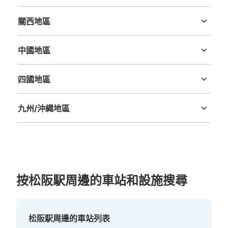
新潟縣
富山縣
石川縣
福井縣
山梨縣
長野縣
岐阜縣
静岡縣
愛知縣
關西地區
三重縣
滋賀縣
京都府
大阪府
兵庫縣
奈良縣
和歌山縣
中國地區
鳥取縣
島根縣
岡山縣
廣島縣
山口縣
四國地區
德島縣
香川縣
愛媛縣
高知縣
九州/沖繩地區
福岡縣
佐賀縣
長崎縣
熊本縣
大分縣
宮崎縣
鹿児島縣
沖縄縣
按松阪駅周邊的車站和設施搜尋
松阪駅周邊的車站列表