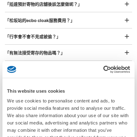
本日營業時間
:
04:00
〜
00:00
¥800
「抵達預計寄物的店舖後該怎麼做呢？」
/
日
北改札から出て左手。外に向く形で設置。改札は近鉄と
JR共有。南改札より広く分かりやすい
最長邊45cm以上的行李（行李箱、樂器、嬰兒車等）
「松坂站的ecbo cloak服務費用？」
「行李會不會不見或被偷？」
許多地點佳/條件優的店鋪
工作人員拍完行李照片後

「有無法接受寄存的物品嗎？」
我們與許多地點方便的車站內店舖以及24小時營業的店鋪合作。
即完成寄存手續
「取回行李時，該怎麼做呢？」
「行李會保管在哪裡呢？」
可保管的行李數
This website uses cookies
大的
:
2
/
¥600
中等的
:
6
/
¥500
小的
:
10
/
¥400
付款方式
We use cookies to personalise content and ads, to
「松坂站有可以寄放嬰兒車、大型運動用品、樂器的地方
現金
嗎？」
provide social media features and to analyse our traffic.
We also share information about your use of our site with
查看此投幣式儲物櫃的位置
任何尺寸的行李都OK
our social media, advertising and analytics partners who
「松坂站哪裡可以寄存行李？」
放下行李，愉快度過一整天！
樂器、嬰兒車、腳踏車等，只要是1個人能搬運的行李尺寸就OK
may combine it with other information that you’ve