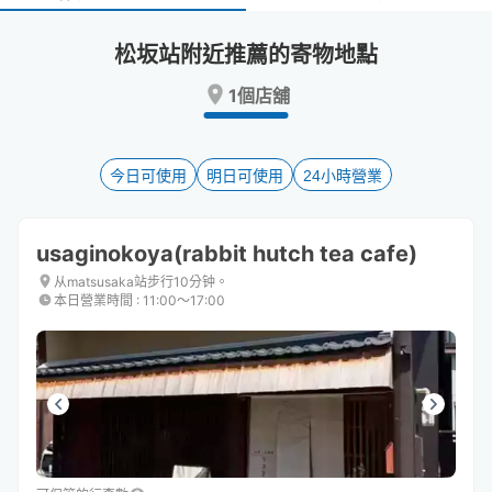
select
select
a
a
松坂站附近推薦的寄物地點
date.
date.
Press
Press
1個店舖
the
the
question
question
mark
mark
key
key
今日可使用
明日可使用
24小時營業
to
to
get
get
the
the
usaginokoya(rabbit hutch tea cafe)
keyboard
keyboard
shortcuts
shortcuts
从matsusaka站步行10分钟。
本日營業時間
:
11:00〜17:00
for
for
changing
changing
dates.
dates.