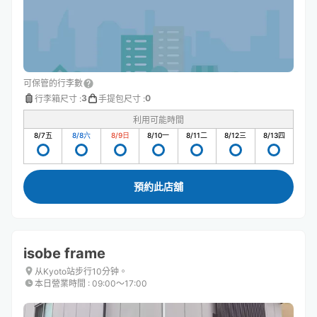
可保管的行李數
3
0
行李箱尺寸
:
手提包尺寸
:
利用可能時間
8/7
五
8/8
六
8/9
日
8/10
一
8/11
二
8/12
三
8/13
四
預約此店舖
isobe frame
从Kyoto站步行10分钟。
本日營業時間
:
09:00〜17:00