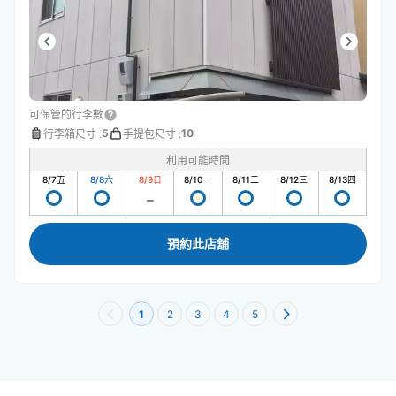
可保管的行李數
5
10
行李箱尺寸
:
手提包尺寸
:
利用可能時間
8/7
五
8/8
六
8/9
日
8/10
一
8/11
二
8/12
三
8/13
四
預約此店舖
1
2
3
4
5