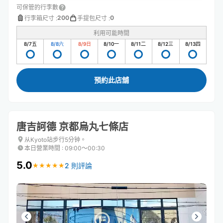
可保管的行李數
200
0
行李箱尺寸
:
手提包尺寸
:
利用可能時間
8/7
五
8/8
六
8/9
日
8/10
一
8/11
二
8/12
三
8/13
四
預約此店舖
唐吉訶德 京都烏丸七條店
从Kyoto站步行5分钟。
本日營業時間
:
09:00〜00:30
5.0
2 則評論
★
★
★
★
★
★
★
★
★
★