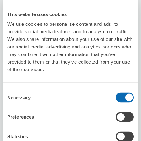
利用可能時間
8/7
五
8/8
六
8/9
日
8/10
一
8/11
二
8/12
三
8/13
四
This website uses cookies
We use cookies to personalise content and ads, to
provide social media features and to analyse our traffic.
預約此店舖
We also share information about your use of our site with
our social media, advertising and analytics partners who
may combine it with other information that you’ve
provided to them or that they’ve collected from your use
Big Echo Kyoto Station Shichijo Store
of their services.
从Kyoto站步行5分钟。
本日營業時間
:
12:00〜04:30
Consent
Necessary
Selection
Preferences
可保管的行李數
Statistics
5
0