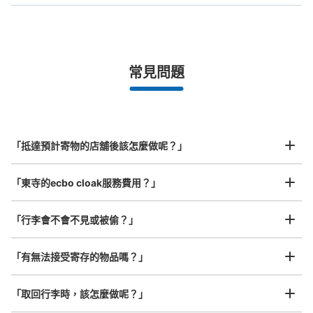
手提包尺寸
¥500
/
日
最長邊未滿45cm的行李（小型背包、手提包、手提行李
常見問題
等）
事先用手機預約

全國有1,000家以上合作店鋪
指定的日期和時間
北起北海道，南至沖繩，以都市為中心，全國皆可使用此服務。
行李箱尺寸
¥800
「抵達預計寄物的店舖後該怎麼做呢？」
/
日
最長邊45cm以上的行李（行李箱、樂器、嬰兒車等）
「東寺的ecbo cloak服務費用？」
「行李會不會不見或被偷？」
許多地點佳/條件優的店鋪
工作人員拍完行李照片後

「有無法接受寄存的物品嗎？」
我們與許多地點方便的車站內店舖以及24小時營業的店鋪合作。
即完成寄存手續
「取回行李時，該怎麼做呢？」