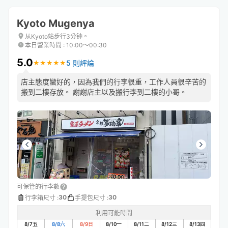
Kyoto Mugenya
从Kyoto站步行3分钟。
本日營業時間
:
10:00〜00:30
5.0
5 則評論
★
★
★
★
★
★
★
★
★
★
店主態度蠻好的，因為我們的行李很重，工作人員很辛苦的
搬到二樓存放。 謝謝店主以及搬行李到二樓的小哥。
可保管的行李數
30
30
行李箱尺寸
:
手提包尺寸
:
利用可能時間
8/7
五
8/8
六
8/9
日
8/10
一
8/11
二
8/12
三
8/13
四