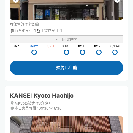
可保管的行李數
1
1
行李箱尺寸
:
手提包尺寸
:
利用可能時間
8/7
五
8/8
六
8/9
日
8/10
一
8/11
二
8/12
三
8/13
四
預約此店舖
KANSEI Kyoto Hachijo
从Kyoto站步行8分钟。
本日營業時間
:
09:30〜18:30