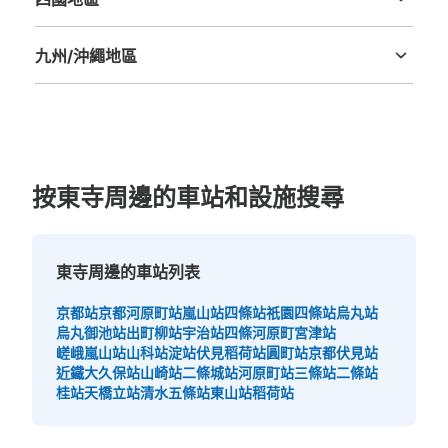
德島縣
香川縣
愛媛縣
高知縣
九州/沖繩地區
福岡縣
佐賀縣
長崎縣
熊本縣
大分縣
宮崎縣
鹿児島縣
沖縄縣
按東寺周邊的車站和設施搜尋
東寺周邊的車站列表
京都站
京都河原町站
嵐山站
四條站
祇園四條站
烏丸站
烏丸御池站
出町柳站
宇治站
四條河原町
宮津站
嵯峨嵐山站
山科站
淀站
伏見稻荷站
圓町站
京都伏見站
近鐵大久保站
山崎站
二條城站
河原町站
三條站
二條站
桂站
天橋立站
清水五條站
東山站
稻荷站