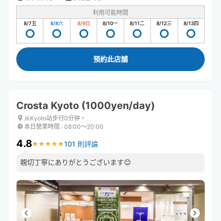
利用可能時間
8/7
五
8/8
六
8/9
日
8/10
一
8/11
二
8/12
三
8/13
四
預約此店舖
Crosta Kyoto (1000yen/day)
从Kyoto站步行0分钟。
本日營業時間
:
08:00〜20:00
4.8
101 則評論
★
★
★
★
★
★
★
★
★
★
親切丁寧にありがとうございます😊