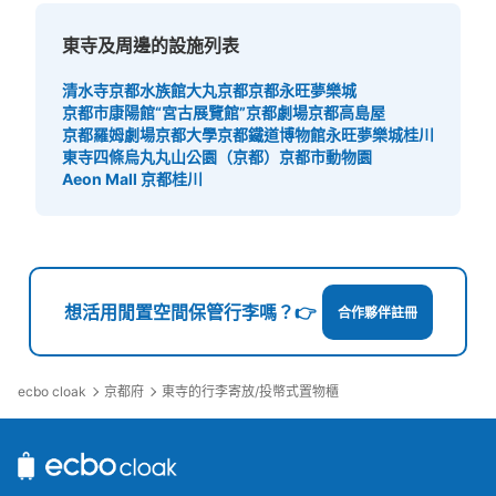
東寺及周邊的設施列表
清水寺
京都水族館
大丸京都
京都永旺夢樂城
京都市康陽館“宮古展覽館”
京都劇場
京都高島屋
京都羅姆劇場
京都大學
京都鐵道博物館
永旺夢樂城桂川
東寺
四條烏丸
丸山公園（京都）
京都市動物園
Aeon Mall 京都桂川
想活用閒置空間保管行李嗎？👉
合作夥伴註冊
ecbo cloak
京都府
東寺的行李寄放/投幣式置物櫃