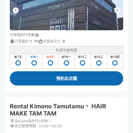
可保管的行李數
10
8
行李箱尺寸
:
手提包尺寸
:
利用可能時間
8/7
五
8/8
六
8/9
日
8/10
一
8/11
二
8/12
三
8/13
四
預約此店舖
Rental Kimono Tamutamu、 HAIR
MAKE TAM TAM
从Kyoto站步行2分钟。
本日營業時間
:
10:00〜20:30