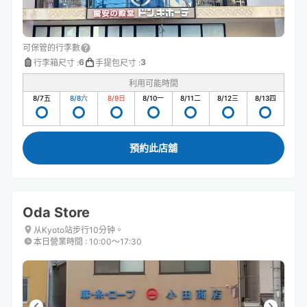
可保管的行李數
6
3
行李箱尺寸
:
手提包尺寸
:
利用可能時間
8/7
五
8/8
六
8/9
日
8/10
一
8/11
二
8/12
三
8/13
四
預約此店舖
Oda Store
从Kyoto站步行10分钟。
本日營業時間
:
10:00〜17:30