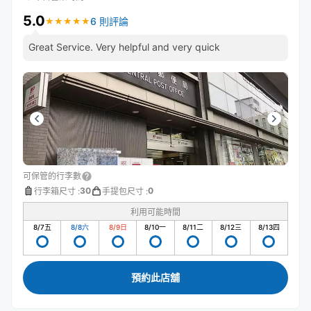
5.0
6 則評論
★
★
★
★
★
★
★
★
★
★
Great Service. Very helpful and very quick
可保管的行李數
30
0
行李箱尺寸
:
手提包尺寸
:
利用可能時間
8/7
五
8/8
六
8/9
日
8/10
一
8/11
二
8/12
三
8/13
四
預約此店舖