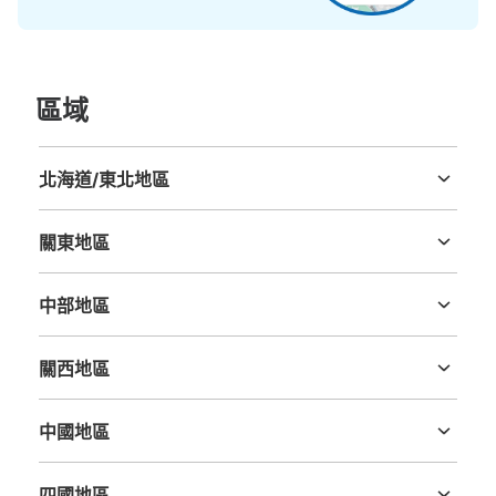
區域
北海道/東北地區
北海道
青森縣
岩手縣
宮城縣
秋田縣
山形縣
福島縣
關東地區
茨城縣
栃木縣
群馬縣
埼玉縣
千葉縣
東京都
神奈川縣
中部地區
新潟縣
富山縣
石川縣
福井縣
山梨縣
長野縣
岐阜縣
静岡縣
愛知縣
關西地區
三重縣
滋賀縣
京都府
大阪府
兵庫縣
奈良縣
和歌山縣
中國地區
鳥取縣
島根縣
岡山縣
廣島縣
山口縣
四國地區