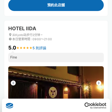
預約此店舖
HOTEL IIDA
从Kyoto站步行2分钟。
本日營業時間
:
09:00〜21:00
5.0
5 則評論
★
★
★
★
★
★
★
★
★
★
Fine
可保管的行李數
5
5
行李箱尺寸
:
手提包尺寸
: