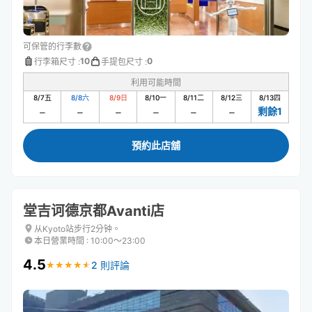
可保管的行李數
10
0
行李箱尺寸
:
手提包尺寸
:
利用可能時間
8/7
五
8/8
六
8/9
日
8/10
一
8/11
二
8/12
三
8/13
四
剩餘1
預約此店舖
堂吉诃德京都Avanti店
从Kyoto站步行2分钟。
本日營業時間
:
10:00〜23:00
4.5
2 則評論
★
★
★
★
★
★
★
★
★
★