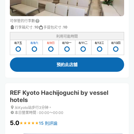
可保管的行李數
10
10
行李箱尺寸
:
手提包尺寸
:
利用可能時間
8/7
五
8/8
六
8/9
日
8/10
一
8/11
二
8/12
三
8/13
四
預約此店舖
REF Kyoto Hachijoguchi by vessel
hotels
从Kyoto站步行3分钟。
本日營業時間
:
00:00〜00:00
5.0
15 則評論
★
★
★
★
★
★
★
★
★
★