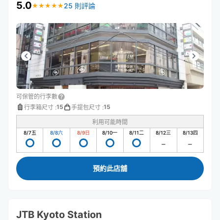
5.0
25 則評論
★
★
★
★
★
★
★
★
★
★
可保管的行李數
15
15
行李箱尺寸
:
手提包尺寸
:
利用可能時間
8/7
五
8/8
六
8/9
日
8/10
一
8/11
二
8/12
三
8/13
四
預約此店舖
JTB Kyoto Station