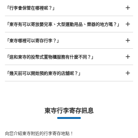
「行李會保管在哪裡呢？」
「東寺有可以寄放嬰兒車、大型運動用品、樂器的地方嗎？」
任何尺寸的行李都OK
「東寺哪裡可以寄存行李？」
放下行李，愉快度過一整天！
樂器、嬰兒車、腳踏車等，只要是1個人能搬運的行李尺寸就OK
「這和東寺的投幣式置物櫃服務有什麼不同？」
「幾天前可以開始預約東寺的店舖呢？」
東寺行李寄存訊息
突發狀況下的安心理賠
發生行李破損、被偷等狀況時安心有保障
向您介紹東寺附近的行李寄存地點！
