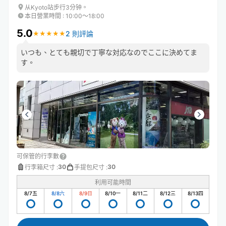
从Kyoto站步行3分钟。
本日營業時間
:
10:00〜18:00
5.0
2 則評論
★
★
★
★
★
★
★
★
★
★
いつも、とても親切で丁寧な対応なのでここに決めてま
す。
可保管的行李數
30
30
行李箱尺寸
:
手提包尺寸
:
利用可能時間
8/7
五
8/8
六
8/9
日
8/10
一
8/11
二
8/12
三
8/13
四