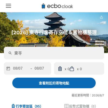
[2026] 東寺行李寄存空位＆置物櫃整理
-
x 0
x 0
Navigate
Navigate
forward
backward
to
to
查看附近的寄物地點
interact
interact
with
with
最近更新時間：2026/8/7
the
the
calendar
calendar
行李寄放區
（
95
）
投幣式置物櫃
（
0
）
and
and