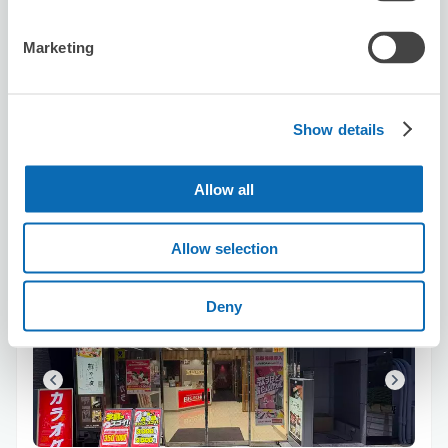
行李箱尺寸
:
手提包尺寸
:
利用可能時間
Marketing
8/7
五
8/8
六
8/9
日
8/10
一
8/11
二
8/12
三
8/13
四
預約此店舖
Show details
Allow all
Big Echo Kyoto Station Karasuma Exit
Store
Allow selection
从Kyoto站步行5分钟。
本日營業時間
:
10:00〜04:30
Deny