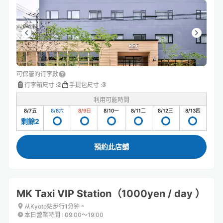
可保管的行李數
2
3
行李箱尺寸
:
手提包尺寸
:
利用可能時間
8/7
五
8/8
六
8/9
日
8/10
一
8/11
二
8/12
三
8/13
四
剩餘2
預約此店舖
MK Taxi VIP Station（1000yen / day ）
从Kyoto站步行1分钟。
本日營業時間
:
09:00〜19:00