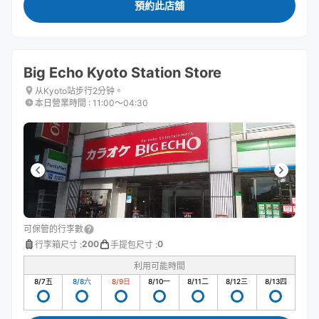
預約此店舖
Big Echo Kyoto Station Store
从Kyoto站步行2分钟。
本日營業時間
:
11:00〜04:30
可保管的行李數
200
0
行李箱尺寸
:
手提包尺寸
:
利用可能時間
8/7
五
8/8
六
8/9
日
8/10
一
8/11
二
8/12
三
8/13
四