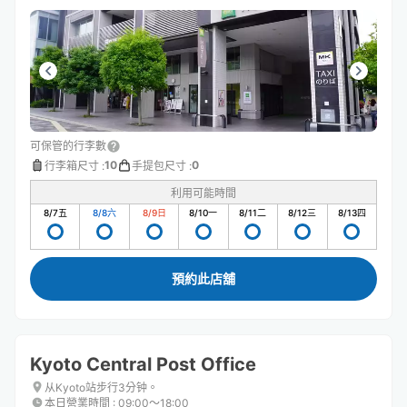
可保管的行李數
10
0
行李箱尺寸
:
手提包尺寸
:
利用可能時間
8/7
五
8/8
六
8/9
日
8/10
一
8/11
二
8/12
三
8/13
四
預約此店舖
Kyoto Central Post Office
从Kyoto站步行3分钟。
本日營業時間
:
09:00〜18:00