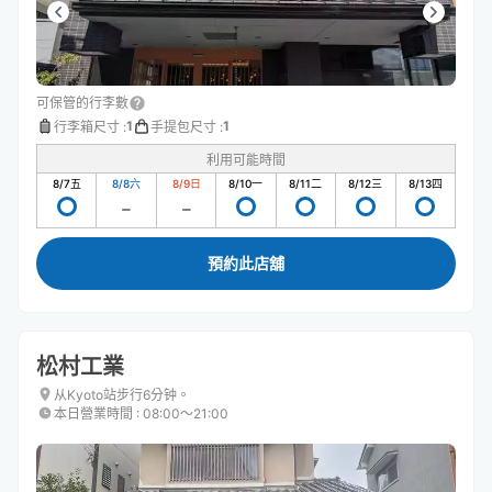
可保管的行李數
1
1
行李箱尺寸
:
手提包尺寸
:
利用可能時間
8/7
五
8/8
六
8/9
日
8/10
一
8/11
二
8/12
三
8/13
四
預約此店舖
松村工業
从Kyoto站步行6分钟。
本日營業時間
:
08:00〜21:00