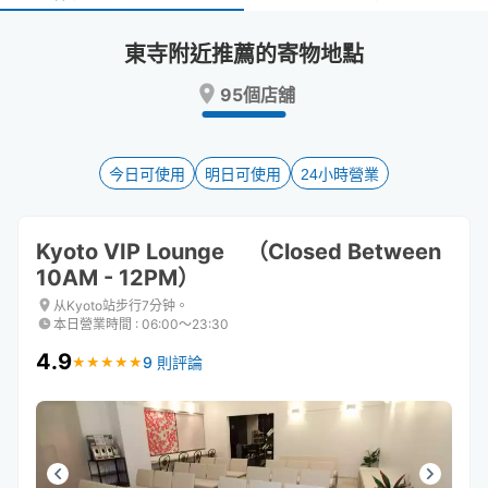
select
select
a
a
東寺附近推薦的寄物地點
date.
date.
Press
Press
95個店舖
the
the
question
question
mark
mark
key
key
今日可使用
明日可使用
24小時營業
to
to
get
get
the
the
Kyoto VIP Lounge （Closed Between
keyboard
keyboard
10AM - 12PM）
shortcuts
shortcuts
for
for
从Kyoto站步行7分钟。
changing
changing
本日營業時間
:
06:00〜23:30
dates.
dates.
4.9
9 則評論
★
★
★
★
★
★
★
★
★
★