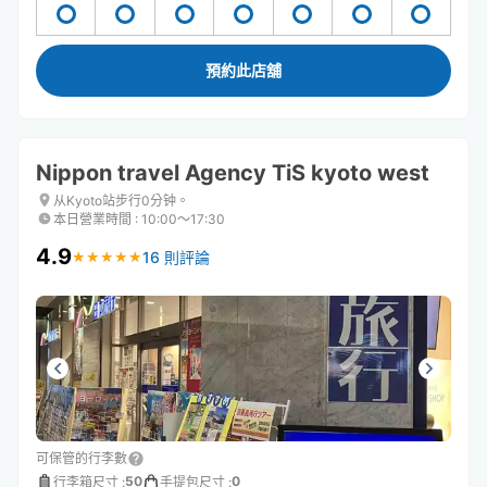
預約此店舖
Nippon travel Agency TiS kyoto west
从Kyoto站步行0分钟。
本日營業時間
:
10:00〜17:30
4.9
16 則評論
★
★
★
★
★
★
★
★
★
★
可保管的行李數
50
0
行李箱尺寸
:
手提包尺寸
: