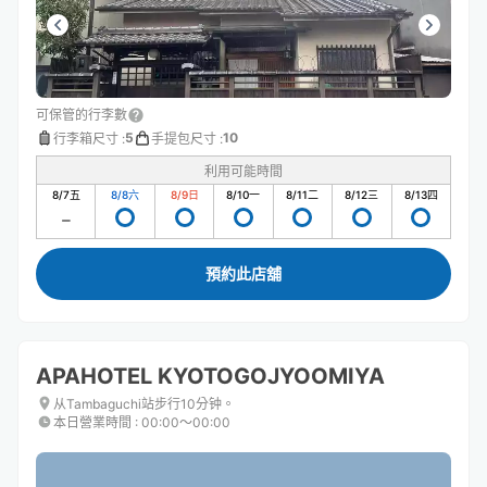
可保管的行李數
5
10
行李箱尺寸
:
手提包尺寸
:
利用可能時間
8/7
五
8/8
六
8/9
日
8/10
一
8/11
二
8/12
三
8/13
四
預約此店舖
APAHOTEL KYOTOGOJYOOMIYA
从Tambaguchi站步行10分钟。
本日營業時間
:
00:00〜00:00