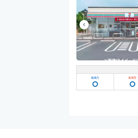
8/8
六
8/9
日