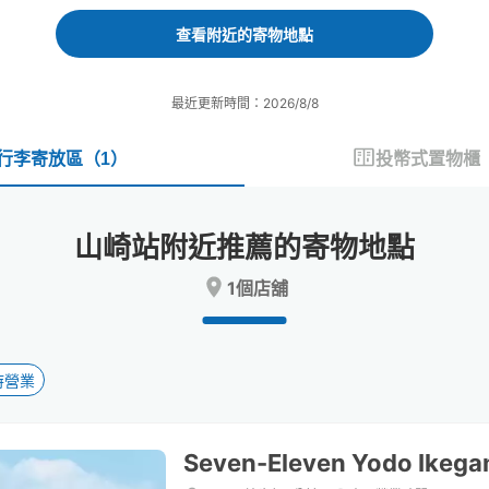
forward
backward
to
to
查看附近的寄物地點
interact
interact
with
with
the
the
最近更新時間：2026/8/8
calendar
calendar
and
and
select
select
行李寄放區
（
1
）
投幣式置物櫃
a
a
date.
date.
Press
Press
山崎站附近推薦的寄物地點
the
the
question
question
1個店舖
mark
mark
key
key
to
to
get
get
the
the
時營業
keyboard
keyboard
shortcuts
shortcuts
for
for
Seven-Eleven Yodo Ikega
changing
changing
dates.
dates.