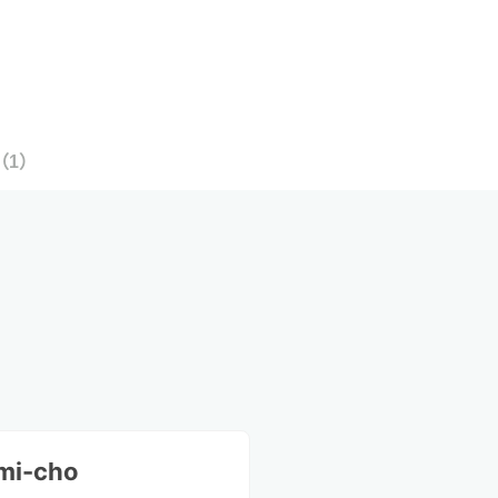
（
1
）
mi-cho