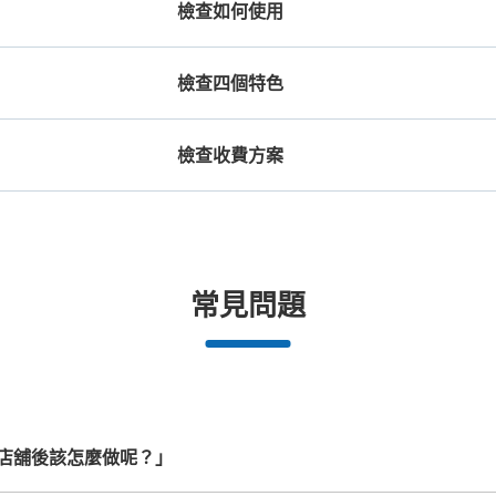
檢查如何使用
檢查四個特色
檢查收費方案
機預約

工作人員拍完行李照片後

放下行李，
期和時間
即完成寄存手續
提包尺寸
行李箱尺寸
山崎駅コインロッカー
¥500
¥800
/
日
/
日
从JR山崎駅站步行0分钟。
本日營業時間
:
09:
長邊未滿45cm的行李（小型背包、手提包、
最長邊45cm以上的行
改札を入っててすぐのところにあります。
合作店鋪
許多地點佳/條件優的店鋪
任何尺寸的行李都OK
突
常見問題
提行李等）
車等）
都市為中
我們與許多地點方便的車站內店舖以及
樂器、嬰兒車、腳踏車等，只要是1個人
發生行李
可保管的行李數
務。
24小時營業的店鋪合作。
能搬運的行李尺寸就OK
中等的
:
2
/
¥400
小的
:
4
/
¥300
付款方式
現金
店舖後該怎麼做呢？」