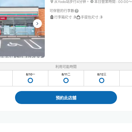
从Yodo站步行4分钟。
本日營業時間
:
00:00〜
可保管的行李數
3
3
行李箱尺寸
:
手提包尺寸
:
利用可能時間
8/10
一
8/11
二
8/12
三
預約此店舖