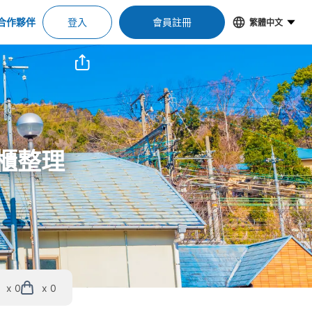
合作夥伴
登入
會員註冊
繁體中文
物櫃整理
x 0
x 0