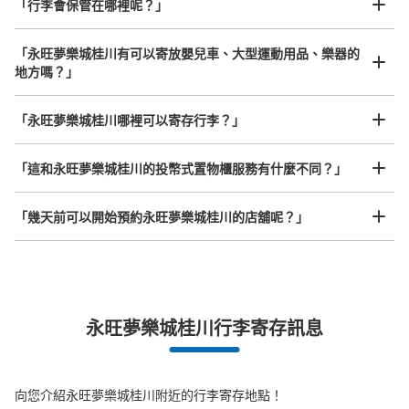
「行李會保管在哪裡呢？」
可保管的行李數
中等的
:
16
/
¥100
付款方式
「永旺夢樂城桂川有可以寄放嬰兒車、大型運動用品、樂器的
現金
地方嗎？」
查看此投幣式儲物櫃的位置
任何尺寸的行李都OK
「永旺夢樂城桂川哪裡可以寄存行李？」
放下行李，愉快度過一整天！
樂器、嬰兒車、腳踏車等，只要是1個人能搬運的行李尺寸就OK
「這和永旺夢樂城桂川的投幣式置物櫃服務有什麼不同？」
イオンモール桂川2F E-1入り口前コインロ
ッカー
「幾天前可以開始預約永旺夢樂城桂川的店舖呢？」
从JR桂川駅站步行5分钟。
本日營業時間
:
08:00
〜
22:30
E-1 2F立体駐車場入り口から入ってすぐ、マジックミシン
の対面にあります。 100円返却式 16の内8は冷蔵用。
突發狀況下的安心理賠
永旺夢樂城桂川行李寄存訊息
發生行李破損、被偷等狀況時安心有保障
向您介紹永旺夢樂城桂川附近的行李寄存地點！
