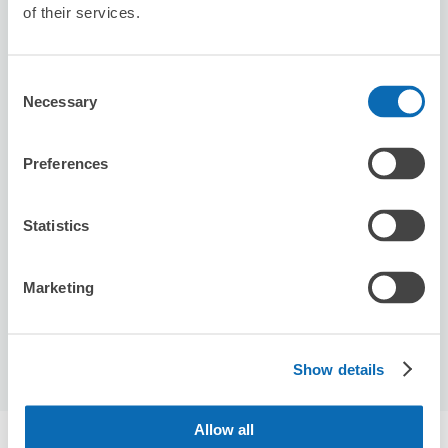
本日營業時間
:
00:00〜00:00
of their services.
Consent
Necessary
Selection
Preferences
可保管的行李數
2
2
行李箱尺寸
:
手提包尺寸
:
Statistics
利用可能時間
8/8
六
8/9
日
8/10
一
8/11
二
8/12
三
8/13
四
8/14
五
Marketing
預約此店舖
Show details
Allow all