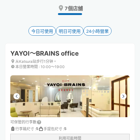
Press
Press
7個店舖
the
the
question
question
mark
mark
key
key
今日可使用
明日可使用
24小時營業
to
to
get
get
the
the
YAYOI～BRAINS office
keyboard
keyboard
shortcuts
shortcuts
从Katsura站步行1分钟。
本日營業時間
:
10:00〜19:00
for
for
changing
changing
dates.
dates.
可保管的行李數
5
5
行李箱尺寸
:
手提包尺寸
:
利用可能時間