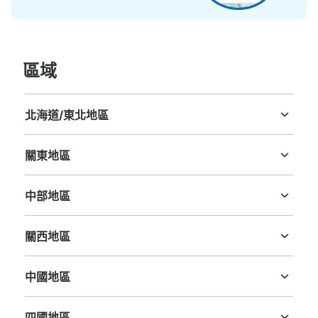
區域
可保管的行李數
北海道/東北地區
大的
:
4
/
¥100
北海道
青森縣
岩手縣
宮城縣
秋田縣
山形縣
福島縣
付款方式
現金
關東地區
茨城縣
栃木縣
群馬縣
埼玉縣
千葉縣
東京都
神奈川縣
查看此投幣式儲物櫃的位置
中部地區
新潟縣
富山縣
石川縣
福井縣
山梨縣
長野縣
岐阜縣
静岡縣
愛知縣
關西地區
三重縣
滋賀縣
京都府
大阪府
兵庫縣
奈良縣
和歌山縣
中國地區
鳥取縣
島根縣
岡山縣
廣島縣
山口縣
四國地區