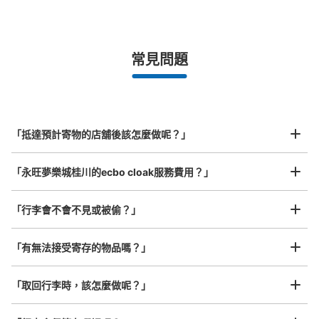
手提包尺寸
¥500
/
日
最長邊未滿45cm的行李（小型背包、手提包、手提行李
常見問題
等）
事先用手機預約

全國有1,000家以上合作店鋪
指定的日期和時間
桂川イオン1f大垣書店横コインロッカー
北起北海道，南至沖繩，以都市為中心，全國皆可使用此服務。
从JR桂川駅站步行5分钟。
行李箱尺寸
本日營業時間
:
10:00
〜
21:30
¥800
「抵達預計寄物的店舖後該怎麼做呢？」
/
日
16個の内8個は冷蔵用。 100円返却式。 大垣書店横にあり
ます。
最長邊45cm以上的行李（行李箱、樂器、嬰兒車等）
「永旺夢樂城桂川的ecbo cloak服務費用？」
「行李會不會不見或被偷？」
許多地點佳/條件優的店鋪
工作人員拍完行李照片後

「有無法接受寄存的物品嗎？」
我們與許多地點方便的車站內店舖以及24小時營業的店鋪合作。
即完成寄存手續
「取回行李時，該怎麼做呢？」