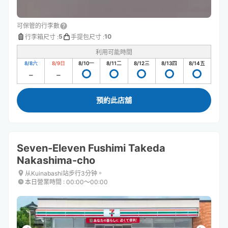
可保管的行李數
5
10
行李箱尺寸
:
手提包尺寸
:
利用可能時間
8/8
六
8/9
日
8/10
一
8/11
二
8/12
三
8/13
四
8/14
五
預約此店舖
Seven-Eleven Fushimi Takeda
Nakashima-cho
从Kuinabashi站步行3分钟。
本日營業時間
:
00:00〜00:00