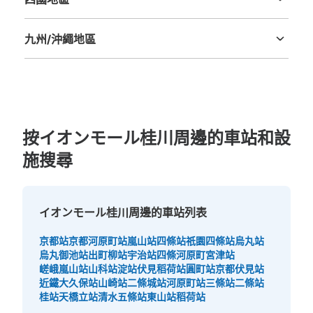
德島縣
香川縣
愛媛縣
高知縣
九州/沖繩地區
福岡縣
佐賀縣
長崎縣
熊本縣
大分縣
宮崎縣
鹿児島縣
沖縄縣
按イオンモール桂川周邊的車站和設
施搜尋
イオンモール桂川周邊的車站列表
京都站
京都河原町站
嵐山站
四條站
祇園四條站
烏丸站
烏丸御池站
出町柳站
宇治站
四條河原町
宮津站
嵯峨嵐山站
山科站
淀站
伏見稻荷站
圓町站
京都伏見站
近鐵大久保站
山崎站
二條城站
河原町站
三條站
二條站
桂站
天橋立站
清水五條站
東山站
稻荷站