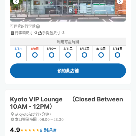
可保管的行李數
3
3
行李箱尺寸
:
手提包尺寸
:
利用可能時間
8/8
六
8/9
日
8/10
一
8/11
二
8/12
三
8/13
四
8/14
五
預約此店舖
Kyoto VIP Lounge （Closed Between
10AM - 12PM）
从Kyoto站步行7分钟。
本日營業時間
:
06:00〜23:30
4.9
9 則評論
★
★
★
★
★
★
★
★
★
★