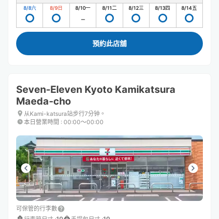
8/8
六
8/9
日
8/10
一
8/11
二
8/12
三
8/13
四
8/14
五
預約此店舖
Seven-Eleven Kyoto Kamikatsura
Maeda-cho
从Kami-katsura站步行7分钟。
本日營業時間
:
00:00〜00:00
可保管的行李數
10
10