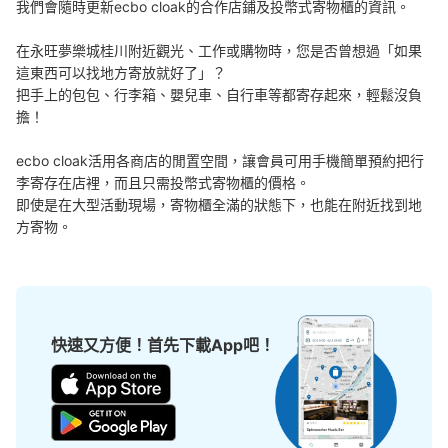
我們會隨時更新ecbo cloak的合作店鋪及投幣式寄物櫃的資訊。

在永旺夢樂城桂川附近觀光、工作或購物時，您是否曾想過「如果
這東西可以找地方寄放就好了」？

把手上的包包、行李箱、嬰兒車、自行車等都寄存起來，輕鬆沒負
可保管的行李數
擔！

中等的
:
16
/
¥100
付款方式
ecbo cloak活用各商店的閒置空間，讓會員可用手機簡單預約把行
現金
李寄存在店裡，而且只需投幣式寄物櫃的價格。

查看此投幣式儲物櫃的位置
即使是在大型活動現場，寄物櫃全滿的狀態下，也能在附近找到地
方寄物。
桂川イオン1f大型コインロッカー
从JR桂川駅站步行5分钟。
本日營業時間
:
08:00
〜
22:30
快速又方便！首先下載App吧！
イオンスタイル1Fスーパー付近にあります。 100円返却式