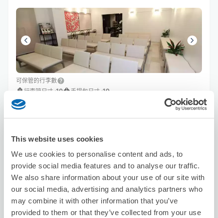
可保管的行李數
10
10
行李箱尺寸
:
手提包尺寸
:
利用可能時間
8/8
六
8/9
日
8/10
一
8/11
二
8/12
三
8/13
四
8/14
五
This website uses cookies
預約此店舖
We use cookies to personalise content and ads, to
provide social media features and to analyse our traffic.
We also share information about your use of our site with
our social media, advertising and analytics partners who
Seven-Eleven Saiin Ekimae Minami
may combine it with other information that you’ve
从Saiin站步行2分钟。
provided to them or that they’ve collected from your use