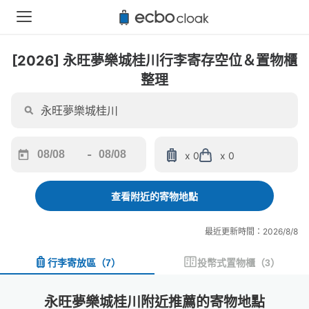
[2026] 永旺夢樂城桂川行李寄存空位＆置物櫃
整理
-
x 0
x 0
Navigate
Navigate
forward
backward
to
to
查看附近的寄物地點
interact
interact
with
with
最近更新時間：2026/8/8
the
the
calendar
calendar
行李寄放區
（
7
）
投幣式置物櫃
（
3
）
and
and
select
select
a
a
永旺夢樂城桂川附近推薦的寄物地點
date.
date.