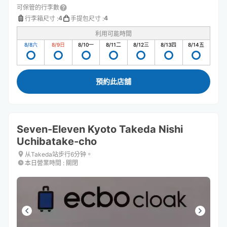
可保管的行李數
4
4
行李箱尺寸
:
手提包尺寸
:
利用可能時間
8/8
六
8/9
日
8/10
一
8/11
二
8/12
三
8/13
四
8/14
五
預約此店舖
Seven-Eleven Kyoto Takeda Nishi
Uchibatake-cho
从Takeda站步行6分钟。
本日營業時間
:
關閉