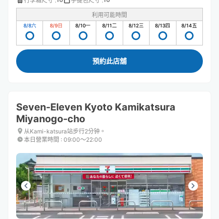
行李箱尺寸
:
手提包尺寸
:
利用可能時間
8/8
六
8/9
日
8/10
一
8/11
二
8/12
三
8/13
四
8/14
五
預約此店舖
Seven-Eleven Kyoto Kamikatsura
Miyanogo-cho
从Kami-katsura站步行2分钟。
本日營業時間
:
09:00〜22:00