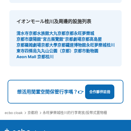
イオンモール桂川及周邊的設施列表
清水寺
京都水族館
大丸京都
京都永旺夢樂城
京都市康陽館“宮古展覽館”
京都劇場
京都高島屋
京都羅姆劇場
京都大學
京都鐵道博物館
永旺夢樂城桂川
東寺
四條烏丸
丸山公園（京都）
京都市動物園
Aeon Mall 京都桂川
想活用閒置空間保管行李嗎？👉
合作夥伴註冊
ecbo cloak
京都府
永旺夢樂城桂川的行李寄放/投幣式置物櫃