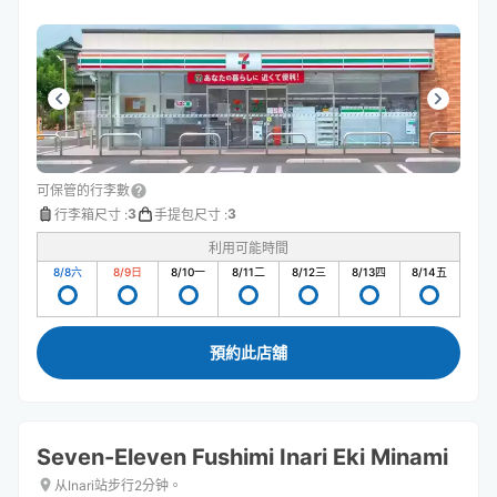
可保管的行李數
3
3
行李箱尺寸
:
手提包尺寸
:
利用可能時間
8/8
六
8/9
日
8/10
一
8/11
二
8/12
三
8/13
四
8/14
五
預約此店舖
Seven-Eleven Fushimi Inari Eki Minami
从Inari站步行2分钟。