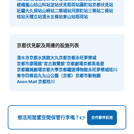
嵯峨嵐山站
山科站
淀站
伏見稻荷站
圓町站
京都伏見站
近鐵大久保站
山崎站
二條城站
河原町站
三條站
二條站
桂站
天橋立站
清水五條站
東山站
稻荷站
京都伏見駅及周邊的設施列表
清水寺
京都水族館
大丸京都
京都永旺夢樂城
京都市康陽館“宮古展覽館”
京都劇場
京都高島屋
京都羅姆劇場
京都大學
京都鐵道博物館
永旺夢樂城桂川
東寺
四條烏丸
丸山公園（京都）
京都市動物園
Aeon Mall 京都桂川
想活用閒置空間保管行李嗎？👉
合作夥伴註冊