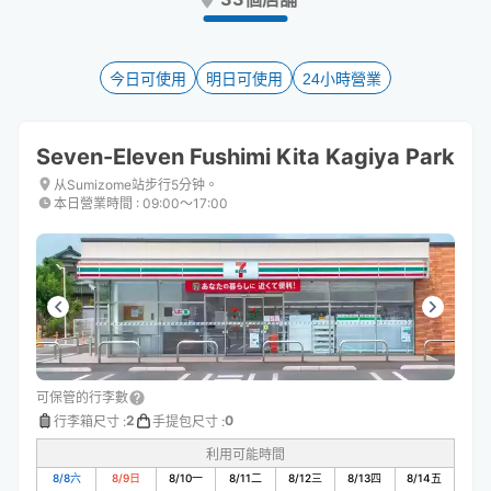
the
the
question
question
mark
mark
key
key
今日可使用
明日可使用
24小時營業
to
to
get
get
the
the
Seven-Eleven Fushimi Kita Kagiya Park
keyboard
keyboard
shortcuts
shortcuts
从Sumizome站步行5分钟。
本日營業時間
:
09:00〜17:00
for
for
changing
changing
dates.
dates.
可保管的行李數
2
0
行李箱尺寸
:
手提包尺寸
:
利用可能時間
8/8
六
8/9
日
8/10
一
8/11
二
8/12
三
8/13
四
8/14
五