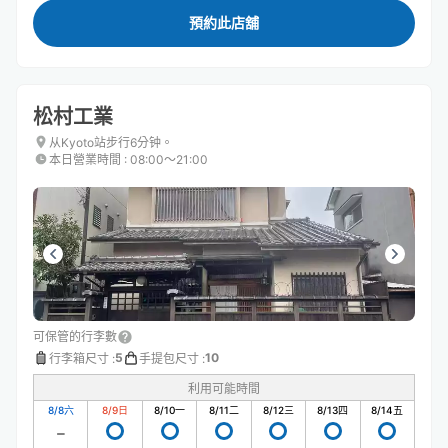
預約此店舖
松村工業
从Kyoto站步行6分钟。
本日營業時間
:
08:00〜21:00
可保管的行李數
5
10
行李箱尺寸
:
手提包尺寸
:
利用可能時間
8/8
六
8/9
日
8/10
一
8/11
二
8/12
三
8/13
四
8/14
五