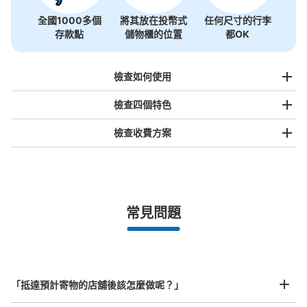
全國1000多個
將其放在投幣式
任何尺寸的行李
存款點
儲物櫃的位置
都OK
檢查如何使用
檢查四個特色
檢查收費方案
手提包尺寸
¥500
/
日
最長邊未滿45cm的行李（小型背包、手提包、手提行李
常見問題
等）
事先用手機預約

全國有1,000家以上合作店鋪
指定的日期和時間
北起北海道，南至沖繩，以都市為中心，全國皆可使用此服務。
行李箱尺寸
¥800
「抵達預計寄物的店舖後該怎麼做呢？」
/
日