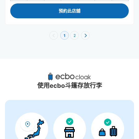
預約此店舖
1
2
京都伏見站附近推薦的寄物櫃
0個投幣式置物櫃
使用ecbo斗篷存放行李
沒有關於投幣式儲物櫃的資訊