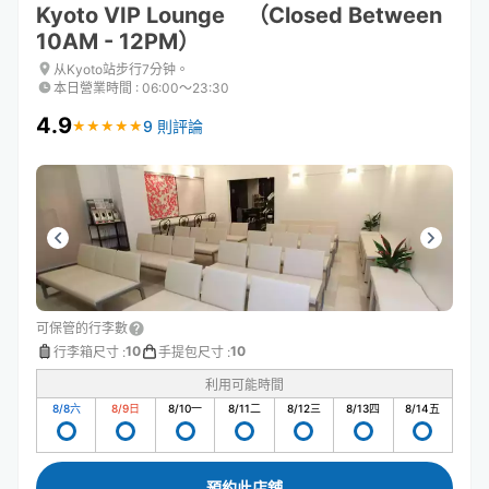
Kyoto VIP Lounge （Closed Between
10AM - 12PM）
从Kyoto站步行7分钟。
本日營業時間
:
06:00〜23:30
4.9
9 則評論
★
★
★
★
★
★
★
★
★
★
可保管的行李數
10
10
行李箱尺寸
:
手提包尺寸
:
利用可能時間
8/8
六
8/9
日
8/10
一
8/11
二
8/12
三
8/13
四
8/14
五
預約此店舖