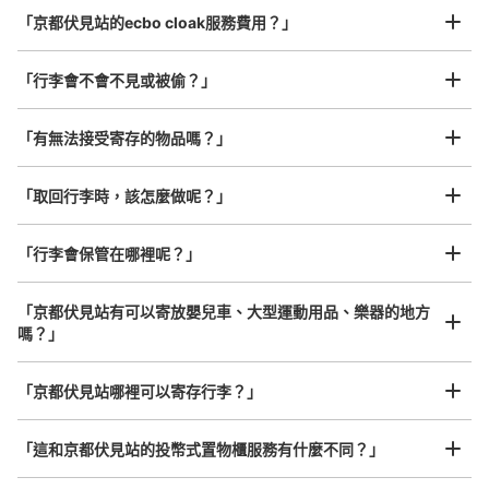
最長邊45cm以上的行李（行李箱、樂器、嬰兒車等）
「京都伏見站的ecbo cloak服務費用？」
「行李會不會不見或被偷？」
許多地點佳/條件優的店鋪
工作人員拍完行李照片後

「有無法接受寄存的物品嗎？」
我們與許多地點方便的車站內店舖以及24小時營業的店鋪合作。
即完成寄存手續
「取回行李時，該怎麼做呢？」
「行李會保管在哪裡呢？」
「京都伏見站有可以寄放嬰兒車、大型運動用品、樂器的地方
嗎？」
任何尺寸的行李都OK
「京都伏見站哪裡可以寄存行李？」
放下行李，愉快度過一整天！
樂器、嬰兒車、腳踏車等，只要是1個人能搬運的行李尺寸就OK
「這和京都伏見站的投幣式置物櫃服務有什麼不同？」