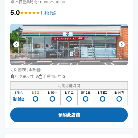
本日營業時間
:
00:00〜00:00
5.0
1 則評論
★
★
★
★
★
★
★
★
★
★
可保管的行李數
3
2
行李箱尺寸
:
手提包尺寸
:
利用可能時間
8/8
六
8/9
日
8/10
一
8/11
二
8/12
三
8/13
四
8/14
五
剩餘2
預約此店舖