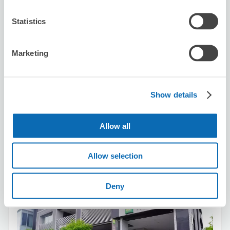
Statistics
可保管的行李數
Marketing
10
8
行李箱尺寸
:
手提包尺寸
:
利用可能時間
8/8
六
8/9
日
8/10
一
8/11
二
8/12
三
8/13
四
8/14
五
Show details
預約此店舖
Allow all
Allow selection
MK Taxi VIP Station（1000yen / day ）
Deny
从Kyoto站步行1分钟。
本日營業時間
:
09:00〜19:00