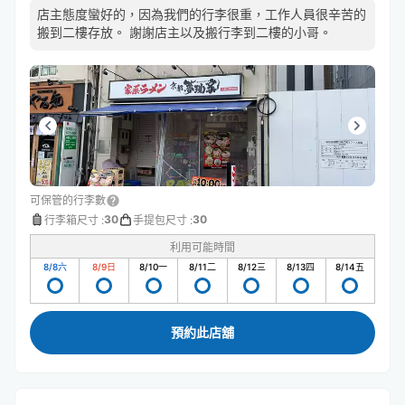
店主態度蠻好的，因為我們的行李很重，工作人員很辛苦的
搬到二樓存放。 謝謝店主以及搬行李到二樓的小哥。
可保管的行李數
30
30
行李箱尺寸
:
手提包尺寸
:
利用可能時間
8/8
六
8/9
日
8/10
一
8/11
二
8/12
三
8/13
四
8/14
五
預約此店舖