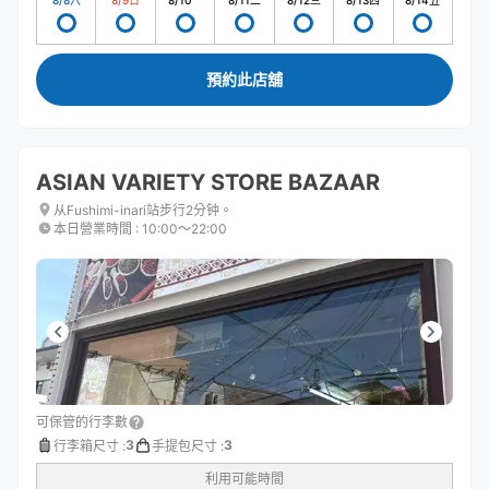
8/8
六
8/9
日
8/10
一
8/11
二
8/12
三
8/13
四
8/14
五
預約此店舖
ASIAN VARIETY STORE BAZAAR
从Fushimi-inari站步行2分钟。
本日營業時間
:
10:00〜22:00
可保管的行李數
3
3
行李箱尺寸
:
手提包尺寸
:
利用可能時間