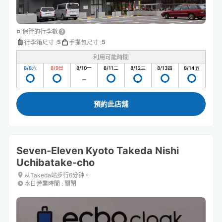
可保管的行李數
5
5
行李箱尺寸
:
手提包尺寸
:
利用可能時間
8/8
六
8/9
日
8/10
一
8/11
二
8/12
三
8/13
四
8/14
五
預約此店舖
Seven-Eleven Kyoto Takeda Nishi
Uchibatake-cho
从Takeda站步行6分钟。
本日營業時間
:
關閉