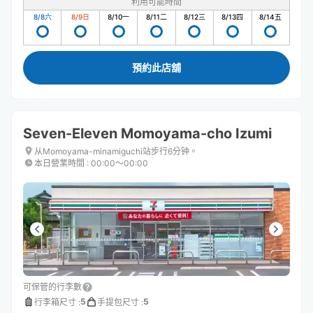
利用可能時間
8/8
六
8/9
日
8/10
一
8/11
二
8/12
三
8/13
四
8/14
五
預約此店舖
Seven-Eleven Momoyama-cho Izumi
从Momoyama-minamiguchi站步行6分钟。
本日營業時間
:
00:00〜00:00
可保管的行李數
5
5
行李箱尺寸
:
手提包尺寸
: