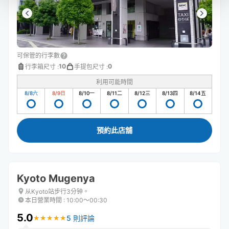
可保管的行李數
10
0
行李箱尺寸
:
手提包尺寸
:
利用可能時間
8/8
六
8/9
日
8/10
一
8/11
二
8/12
三
8/13
四
8/14
五
預約此店舖
Kyoto Mugenya
从Kyoto站步行3分钟。
本日營業時間
:
10:00〜00:30
5.0
5 則評論
★
★
★
★
★
★
★
★
★
★