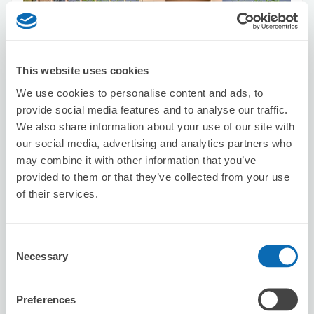
可保管的行李數
2
3
行李箱尺寸
:
手提包尺寸
:
利用可能時間
This website uses cookies
8/8
六
8/9
日
8/10
一
8/11
二
8/12
三
8/13
四
8/14
五
We use cookies to personalise content and ads, to
provide social media features and to analyse our traffic.
We also share information about your use of our site with
預約此店舖
our social media, advertising and analytics partners who
may combine it with other information that you’ve
provided to them or that they’ve collected from your use
of their services.
堂吉诃德京都Avanti店
从Kyoto站步行2分钟。
本日營業時間
:
10:00〜23:00
Consent
4.5
2 則評論
★
★
★
★
★
★
★
★
★
★
Necessary
Selection
Preferences