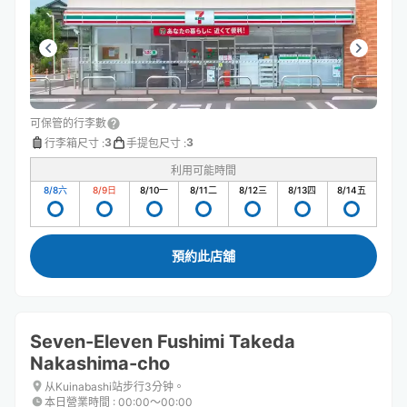
可保管的行李數
3
3
行李箱尺寸
:
手提包尺寸
:
利用可能時間
8/8
六
8/9
日
8/10
一
8/11
二
8/12
三
8/13
四
8/14
五
預約此店舖
Seven-Eleven Fushimi Takeda
Nakashima-cho
从Kuinabashi站步行3分钟。
本日營業時間
:
00:00〜00:00