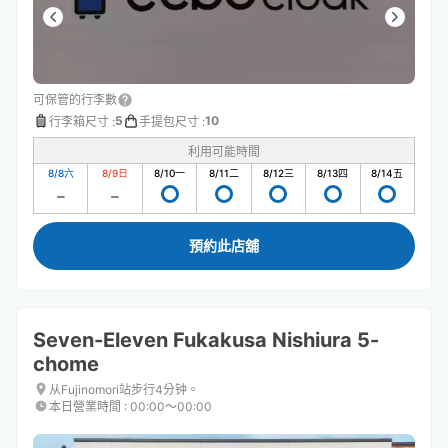
可保管的行李數
5
10
行李箱尺寸
:
手提包尺寸
:
利用可能時間
8/8
六
8/9
日
8/10
一
8/11
二
8/12
三
8/13
四
8/14
五
預約此店舖
Seven-Eleven Fukakusa Nishiura 5-
chome
从Fujinomori站步行4分钟。
本日營業時間
:
00:00〜00:00