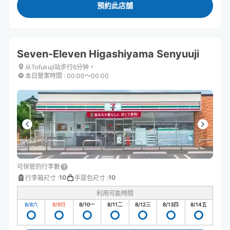
預約此店舖
Seven-Eleven Higashiyama Senyuuji
从Tofukuji站步行6分钟。
本日營業時間
:
00:00〜00:00
可保管的行李數
10
10
行李箱尺寸
:
手提包尺寸
:
利用可能時間
8/8
六
8/9
日
8/10
一
8/11
二
8/12
三
8/13
四
8/14
五