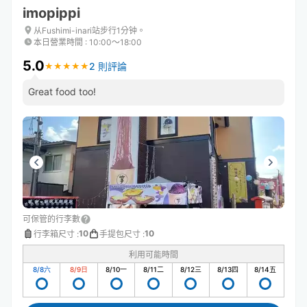
imopippi
从Fushimi-inari站步行1分钟。
本日營業時間
:
10:00〜18:00
5.0
2 則評論
★
★
★
★
★
★
★
★
★
★
Great food too!
可保管的行李數
10
10
行李箱尺寸
:
手提包尺寸
:
利用可能時間
8/8
六
8/9
日
8/10
一
8/11
二
8/12
三
8/13
四
8/14
五