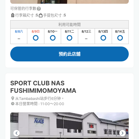
可保管的行李數
5
5
行李箱尺寸
:
手提包尺寸
:
利用可能時間
8/8
六
8/9
日
8/10
一
8/11
二
8/12
三
8/13
四
8/14
五
預約此店舖
SPORT CLUB NAS
FUSHIMIMOMOYAMA
从Tambabashi站步行6分钟。
本日營業時間
:
11:00〜20:00