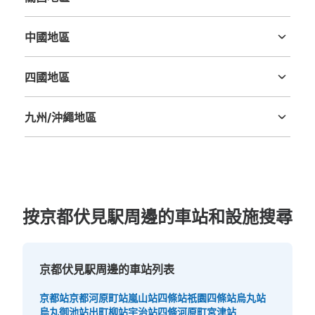
三重縣
滋賀縣
京都府
大阪府
兵庫縣
奈良縣
和歌山縣
中國地區
鳥取縣
島根縣
岡山縣
廣島縣
山口縣
四國地區
德島縣
香川縣
愛媛縣
高知縣
九州/沖繩地區
福岡縣
佐賀縣
長崎縣
熊本縣
大分縣
宮崎縣
鹿児島縣
沖縄縣
按京都伏見駅周邊的車站和設施搜尋
京都伏見駅周邊的車站列表
京都站
京都河原町站
嵐山站
四條站
祇園四條站
烏丸站
烏丸御池站
出町柳站
宇治站
四條河原町
宮津站