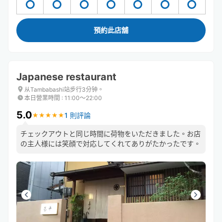
預約此店舖
Japanese restaurant
从Tambabashi站步行3分钟。
本日營業時間
:
11:00〜22:00
5.0
1 則評論
★
★
★
★
★
★
★
★
★
★
チェックアウトと同じ時間に荷物をいただきました。お店
の主人様には笑顔で対応してくれてありがたかったです。