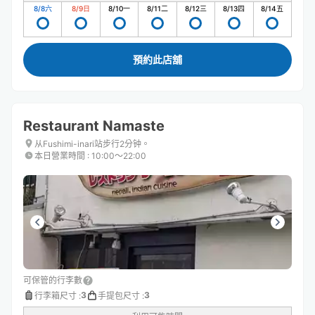
8/8
六
8/9
日
8/10
一
8/11
二
8/12
三
8/13
四
8/14
五
預約此店舖
Restaurant Namaste
从Fushimi-inari站步行2分钟。
本日營業時間
:
10:00〜22:00
可保管的行李數
3
3
行李箱尺寸
:
手提包尺寸
: