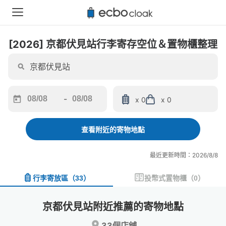
[2026] 京都伏見站行李寄存空位＆置物櫃整理
-
x 0
x 0
Navigate
Navigate
forward
backward
to
to
查看附近的寄物地點
interact
interact
with
with
最近更新時間：2026/8/8
the
the
calendar
calendar
行李寄放區
（
33
）
投幣式置物櫃
（
0
）
and
and
select
select
a
a
京都伏見站附近推薦的寄物地點
date.
date.
Press
Press
33個店舖