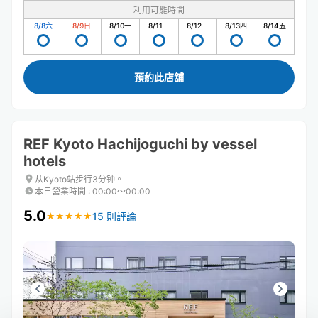
利用可能時間
8/8
六
8/9
日
8/10
一
8/11
二
8/12
三
8/13
四
8/14
五
預約此店舖
REF Kyoto Hachijoguchi by vessel
hotels
从Kyoto站步行3分钟。
本日營業時間
:
00:00〜00:00
5.0
15 則評論
★
★
★
★
★
★
★
★
★
★