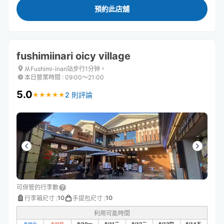
預約此店舖
fushimiinari oicy village
从Fushimi-inari站步行1分钟。
本日營業時間
:
09:00〜21:00
5.0
2 則評論
★
★
★
★
★
★
★
★
★
★
可保管的行李數
10
10
行李箱尺寸
:
手提包尺寸
:
利用可能時間