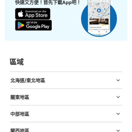
快速又方便！首先下載App吧！
區域
北海道/東北地區
北海道
青森縣
岩手縣
宮城縣
秋田縣
山形縣
福島縣
關東地區
茨城縣
栃木縣
群馬縣
埼玉縣
千葉縣
東京都
神奈川縣
中部地區
新潟縣
富山縣
石川縣
福井縣
山梨縣
長野縣
岐阜縣
静岡縣
愛知縣
關西地區