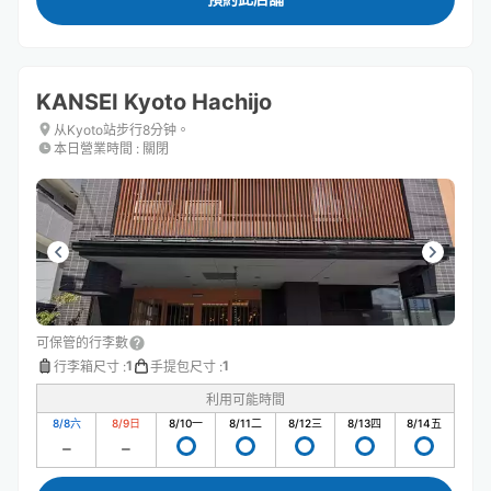
KANSEI Kyoto Hachijo
从Kyoto站步行8分钟。
本日營業時間
:
關閉
可保管的行李數
1
1
行李箱尺寸
:
手提包尺寸
:
利用可能時間
8/8
六
8/9
日
8/10
一
8/11
二
8/12
三
8/13
四
8/14
五