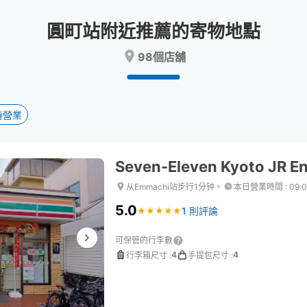
date.
date.
Press
Press
圓町站附近推薦的寄物地點
the
the
question
question
98個店舖
mark
mark
key
key
to
to
get
get
the
the
時營業
keyboard
keyboard
shortcuts
shortcuts
for
for
Seven-Eleven Kyoto JR E
changing
changing
dates.
dates.
从Emmachi站步行1分钟。
本日營業時間
:
09:
5.0
1 則評論
★
★
★
★
★
★
★
★
★
★
可保管的行李數
4
4
行李箱尺寸
:
手提包尺寸
: