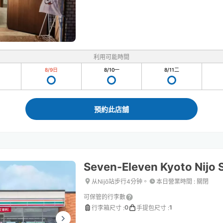
利用可能時間
8/9
日
8/10
一
8/11
二
預約此店舖
Seven-Eleven Kyoto Nijo 
从Nijō站步行4分钟。
本日營業時間
:
關閉
可保管的行李數
0
1
行李箱尺寸
:
手提包尺寸
: