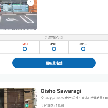
利用可能時間
8/9
日
8/10
一
8/11
二
預約此店舖
Oisho Sawaragi
从Nijojo-mae站步行8分钟。
本日營業時間
:
10
可保管的行李數