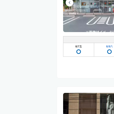
8/7
五
8/8
六