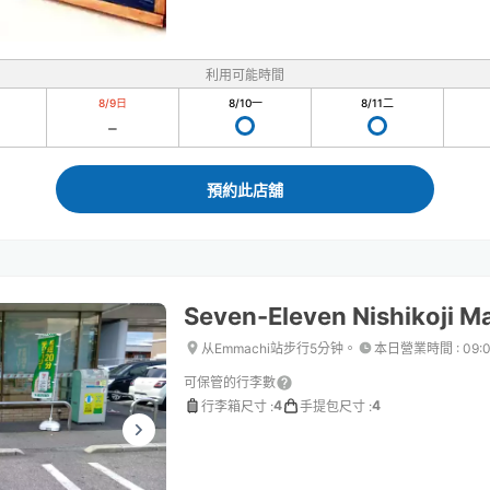
利用可能時間
8/9
日
8/10
一
8/11
二
預約此店舖
Seven-Eleven Nishikoji M
从Emmachi站步行5分钟。
本日營業時間
:
09:
可保管的行李數
4
4
行李箱尺寸
:
手提包尺寸
: