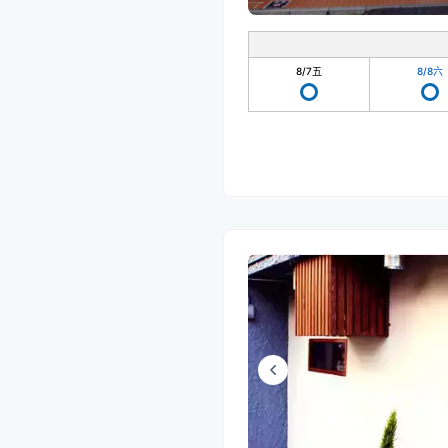
8/7
五
8/8
六