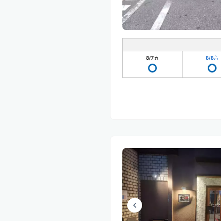
8/7
五
8/8
六