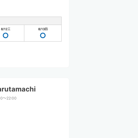
8/12
三
8/13
四
arutamachi
00〜22:00