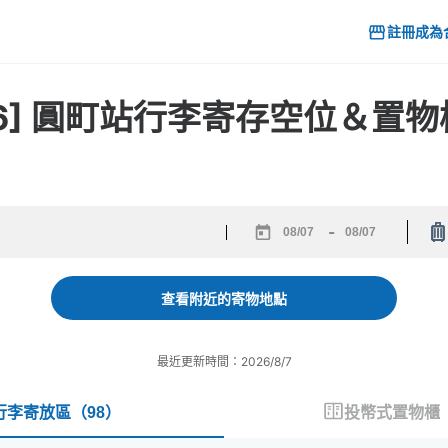
註冊成為
26] 圓町站行李寄存空位＆置
-
Navigate
Navigate
forward
backward
to
to
查看附近的寄物地點
interact
interact
with
with
the
the
最近更新時間：2026/8/7
calendar
calendar
and
and
select
select
行李寄放區
（
98
）
投幣式置物櫃
a
a