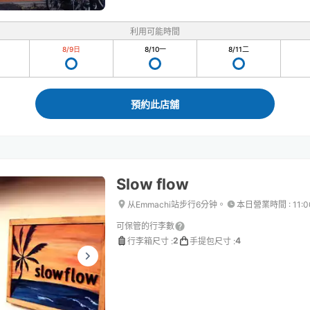
利用可能時間
8/9
日
8/10
一
8/11
二
預約此店舖
Slow flow
从Emmachi站步行6分钟。
本日營業時間
:
11:
可保管的行李數
2
4
行李箱尺寸
:
手提包尺寸
: