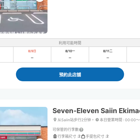
利用可能時間
8/9
日
8/10
一
8/11
二
預約此店舖
Seven-Eleven Saiin Ekim
从Saiin站步行2分钟。
本日營業時間
:
00:00〜
可保管的行李數
2
2
行李箱尺寸
:
手提包尺寸
: