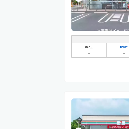
8/7
五
8/8
六