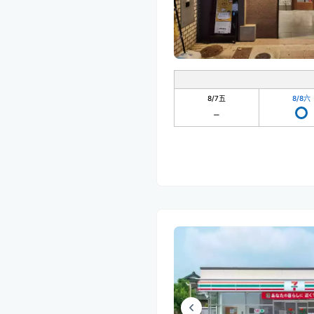
8/7
五
8/8
六