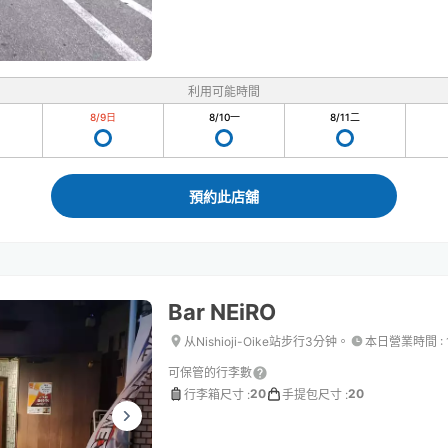
利用可能時間
8/9
日
8/10
一
8/11
二
預約此店舖
Bar NEiRO
从Nishioji-Oike站步行3分钟。
本日營業時間
:
可保管的行李數
20
20
行李箱尺寸
:
手提包尺寸
: