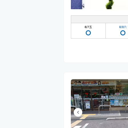
8/7
五
8/8
六