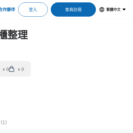
合作夥伴
登入
會員註冊
繁體中文
物櫃整理
x 0
x 0
（
1
）