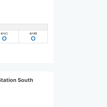
8/12
三
8/13
四
Station South