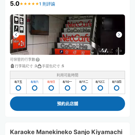
5.0
1 則評論
★
★
★
★
★
★
★
★
★
★
可保管的行李數
3
5
行李箱尺寸
:
手提包尺寸
:
利用可能時間
8/7
五
8/8
六
8/9
日
8/10
一
8/11
二
8/12
三
8/13
四
預約此店舖
Karaoke Manekineko Sanjo Kiyamachi