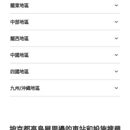
付款方式
關東地區
現金
茨城縣
栃木縣
群馬縣
埼玉縣
千葉縣
東京都
神奈川縣
查看此投幣式儲物櫃的位置
中部地區
新潟縣
富山縣
石川縣
福井縣
山梨縣
長野縣
岐阜縣
静岡縣
愛知縣
關西地區
三重縣
滋賀縣
京都府
大阪府
兵庫縣
奈良縣
和歌山縣
京都高島屋 地階西出入口コインロッカー
中國地區
从阪急京都線 京都河原町駅站步行1分钟。
本日營業時間
:
10:00
〜
20:00
鳥取縣
島根縣
岡山縣
廣島縣
山口縣
阪急京都河原町駅中央改札口に近く、人通りが多いです。
四國地區
コインロッカーの手前にアルコール消毒台や検温器が数台
德島縣
香川縣
愛媛縣
高知縣
置いてあるので、少しわかりにくく、大きい荷物を持って
いると入りにくいです。
九州/沖繩地區
福岡縣
佐賀縣
長崎縣
熊本縣
大分縣
宮崎縣
鹿児島縣
沖縄縣
按京都高島屋周邊的車站和設施搜尋