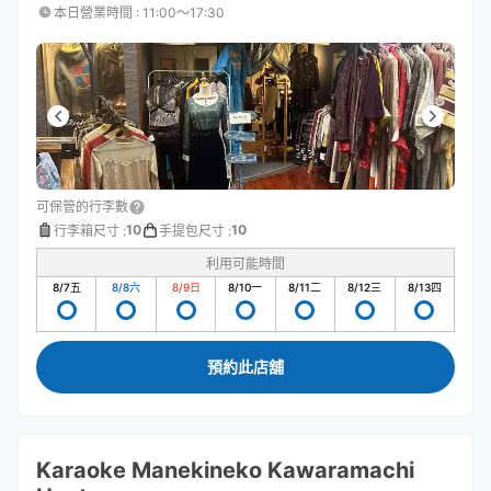
本日營業時間
:
11:00〜17:30
可保管的行李數
10
10
行李箱尺寸
:
手提包尺寸
:
利用可能時間
8/7
五
8/8
六
8/9
日
8/10
一
8/11
二
8/12
三
8/13
四
預約此店舖
Karaoke Manekineko Kawaramachi