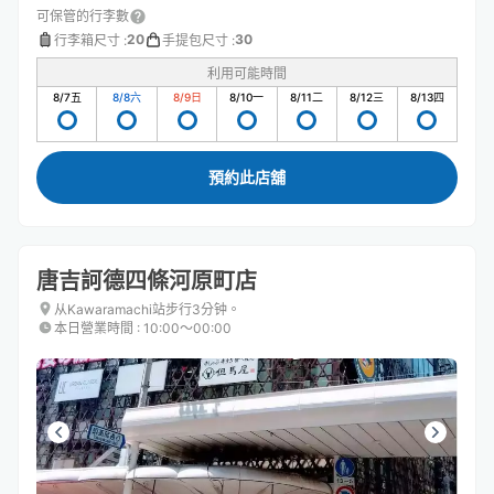
可保管的行李數
20
30
行李箱尺寸
:
手提包尺寸
:
利用可能時間
8/7
五
8/8
六
8/9
日
8/10
一
8/11
二
8/12
三
8/13
四
預約此店舖
唐吉訶德四條河原町店
从Kawaramachi站步行3分钟。
本日營業時間
:
10:00〜00:00