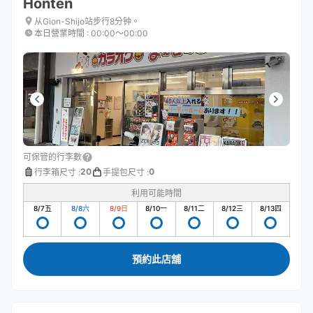
Honten
从Gion-Shijo站步行8分钟。
本日營業時間
:
00:00〜00:00
可保管的行李數
20
0
行李箱尺寸
:
手提包尺寸
:
利用可能時間
8/7
五
8/8
六
8/9
日
8/10
一
8/11
二
8/12
三
8/13
四
預約此店舖