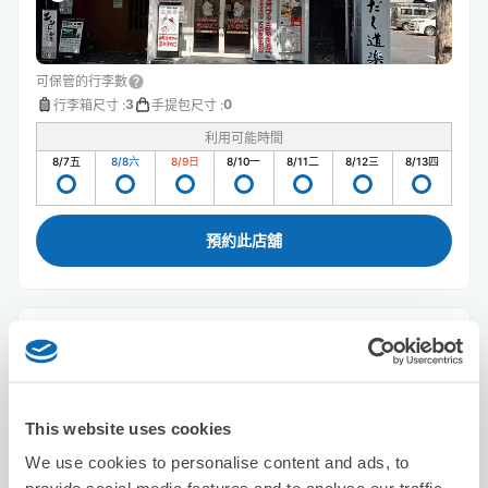
可保管的行李數
3
0
行李箱尺寸
:
手提包尺寸
:
利用可能時間
8/7
五
8/8
六
8/9
日
8/10
一
8/11
二
8/12
三
8/13
四
預約此店舖
201LAB PLATFORM KYOTO
从Kawaramachi站步行5分钟。
本日營業時間
:
關閉
This website uses cookies
We use cookies to personalise content and ads, to