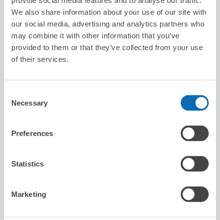
provide social media features and to analyse our traffic.
We also share information about your use of our site with
our social media, advertising and analytics partners who
may combine it with other information that you’ve
可保管的行李數
provided to them or that they’ve collected from your use
3
3
行李箱尺寸
:
手提包尺寸
:
of their services.
利用可能時間
8/7
五
8/8
六
8/9
日
8/10
一
8/11
二
8/12
三
8/13
四
Consent
Necessary
Selection
預約此店舖
Preferences
Hokusai Graphic Gokomachi
Statistics
从Kawaramachi站步行8分钟。
本日營業時間
:
12:00〜19:30
Marketing