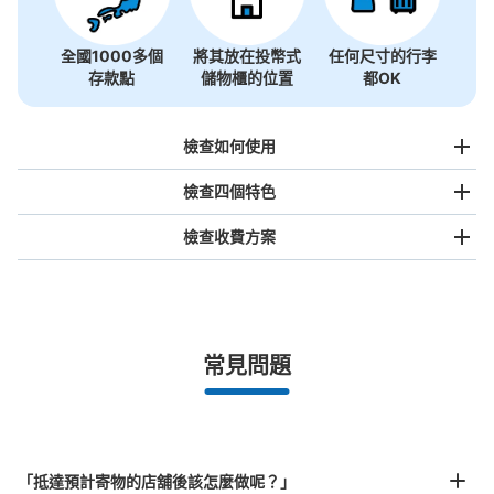
全國1000多個
將其放在投幣式
任何尺寸的行李
存款點
儲物櫃的位置
都OK
檢查如何使用
檢查四個特色
檢查收費方案
手提包尺寸
¥500
/
日
最長邊未滿45cm的行李（小型背包、手提包、手提行李
常見問題
等）
事先用手機預約

全國有1,000家以上合作店鋪
指定的日期和時間
京都高島屋寺町側入口前コインロッカー
北起北海道，南至沖繩，以都市為中心，全國皆可使用此服務。
从阪急河原町駅站步行5分钟。
行李箱尺寸
本日營業時間
:
10:00
〜
20:00
¥800
「抵達預計寄物的店舖後該怎麼做呢？」
/
日