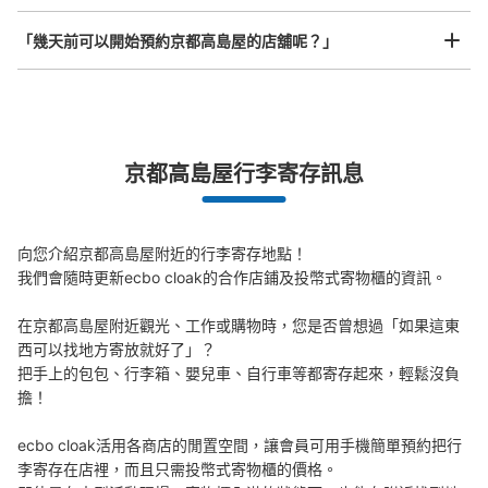
直結側コインロッカー
「幾天前可以開始預約京都高島屋的店舖呢？」
从阪急河原町駅站步行0分钟。
本日營業時間
:
05:00
〜
00:00
河原町駅から高島屋へ地下から入る通路にあります。
突發狀況下的安心理賠
京都高島屋行李寄存訊息
發生行李破損、被偷等狀況時安心有保障
向您介紹京都高島屋附近的行李寄存地點！

我們會隨時更新ecbo cloak的合作店鋪及投幣式寄物櫃的資訊。

在京都高島屋附近觀光、工作或購物時，您是否曾想過「如果這東
西可以找地方寄放就好了」？

可保管的行李數
把手上的包包、行李箱、嬰兒車、自行車等都寄存起來，輕鬆沒負
大的
:
8
/
¥500
中等的
:
8
/
¥400
小的
:
33
/
¥300
擔！

付款方式
現金
ecbo cloak活用各商店的閒置空間，讓會員可用手機簡單預約把行
查看此投幣式儲物櫃的位置
李寄存在店裡，而且只需投幣式寄物櫃的價格。
