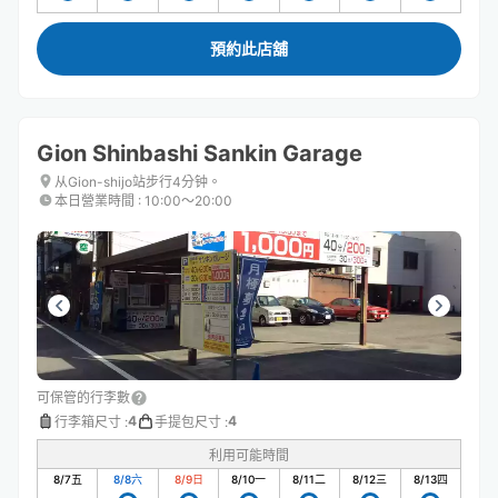
預約此店舖
Gion Shinbashi Sankin Garage
从Gion-shijo站步行4分钟。
本日營業時間
:
10:00〜20:00
可保管的行李數
4
4
行李箱尺寸
:
手提包尺寸
:
利用可能時間
8/7
五
8/8
六
8/9
日
8/10
一
8/11
二
8/12
三
8/13
四