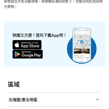
即使是在大型活動現場，寄物櫃全滿的狀態下，也能在附近找到地
方寄物。
京都高島屋 地階東出入口コインロッカー
从阪急京都線 京都河原町駅站步行1分钟。
本日營業時間
:
05:00
〜
00:00
快速又方便！首先下載App吧！
阪急と連絡しているコインロッカーです。地上の四条河原
町交差点に一番近い出入口がありますが、現在は工事中の
ため地上に出る階段が使えません。人通りはそれほど多く
ありません。
區域
北海道/東北地區
可保管的行李數
北海道
青森縣
岩手縣
宮城縣
秋田縣
山形縣
福島縣
大的
:
8
/
¥500
中等的
:
8
/
¥400
小的
:
33
/
¥300