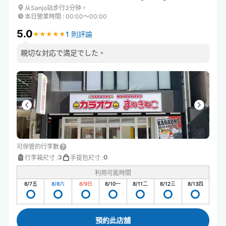
从Sanjo站步行3分钟。
本日營業時間
:
00:00〜00:00
5.0
1 則評論
★
★
★
★
★
★
★
★
★
★
親切な対応で満足でした。
可保管的行李數
3
0
行李箱尺寸
:
手提包尺寸
:
利用可能時間
8/7
五
8/8
六
8/9
日
8/10
一
8/11
二
8/12
三
8/13
四
預約此店舖