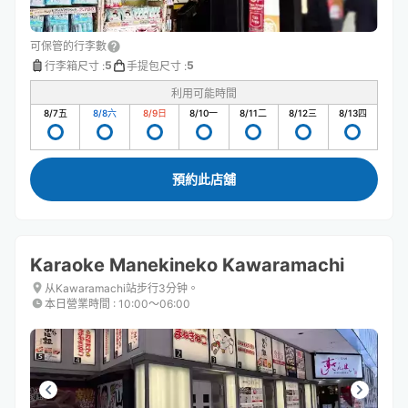
可保管的行李數
5
5
行李箱尺寸
:
手提包尺寸
:
利用可能時間
8/7
五
8/8
六
8/9
日
8/10
一
8/11
二
8/12
三
8/13
四
預約此店舖
Karaoke Manekineko Kawaramachi
从Kawaramachi站步行3分钟。
本日營業時間
:
10:00〜06:00