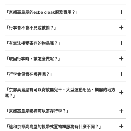
コインロッカーの数は少ないが、裏通り側の入り口で人手
が少なく、穴場スポットかもしれない。
最長邊45cm以上的行李（行李箱、樂器、嬰兒車等）
「京都高島屋的ecbo cloak服務費用？」
「行李會不會不見或被偷？」
許多地點佳/條件優的店鋪
工作人員拍完行李照片後

「有無法接受寄存的物品嗎？」
我們與許多地點方便的車站內店舖以及24小時營業的店鋪合作。
即完成寄存手續
「取回行李時，該怎麼做呢？」
「行李會保管在哪裡呢？」
可保管的行李數
大的
:
3
/
¥400
中等的
:
5
/
¥300
付款方式
「京都高島屋有可以寄放嬰兒車、大型運動用品、樂器的地方
現金
嗎？」
查看此投幣式儲物櫃的位置
任何尺寸的行李都OK
「京都高島屋哪裡可以寄存行李？」
放下行李，愉快度過一整天！
樂器、嬰兒車、腳踏車等，只要是1個人能搬運的行李尺寸就OK
「這和京都高島屋的投幣式置物櫃服務有什麼不同？」
京都高島屋地下1階阪急河原町駅四番出口