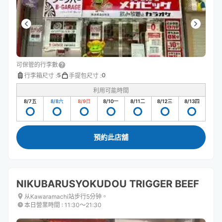
可保管的行李數
5
0
行李箱尺寸
:
手提包尺寸
:
利用可能時間
8/7
五
8/8
六
8/9
日
8/10
一
8/11
二
8/12
三
8/13
四
預約此店舖
NIKUBARUSYOKUDOU TRIGGER BEEF
从Kawaramachi站步行5分钟。
本日營業時間
:
11:30〜21:30