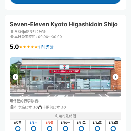
Seven-Eleven Kyoto Higashidoin Shijo
从Shijo站步行2分钟。
本日營業時間
:
00:00〜00:00
5.0
1 則評論
★
★
★
★
★
★
★
★
★
★
可保管的行李數
10
10
行李箱尺寸
:
手提包尺寸
:
利用可能時間
8/7
五
8/8
六
8/9
日
8/10
一
8/11
二
8/12
三
8/13
四