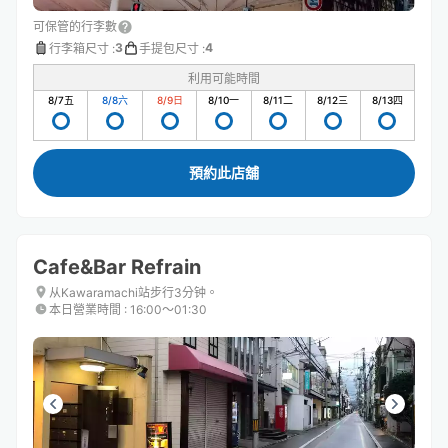
可保管的行李數
3
4
行李箱尺寸
:
手提包尺寸
:
利用可能時間
8/7
五
8/8
六
8/9
日
8/10
一
8/11
二
8/12
三
8/13
四
預約此店舖
Cafe&Bar Refrain
从Kawaramachi站步行3分钟。
本日營業時間
:
16:00〜01:30