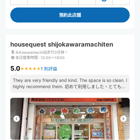
預約此店舖
housequest shijokawaramachiten
从Kawaramachi站步行3分钟。
本日營業時間
:
10:00〜19:00
5.0
1 則評論
★
★
★
★
★
★
★
★
★
★
They are very friendly and kind. The space is so clean. I
highly recommend them. 初めて利用しました。とても親
切で、お店もきれいで安心できました。