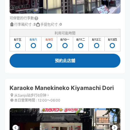
可保管的行李數
3
0
行李箱尺寸
:
手提包尺寸
:
利用可能時間
8/7
五
8/8
六
8/9
日
8/10
一
8/11
二
8/12
三
8/13
四
預約此店舖
Karaoke Manekineko Kiyamachi Dori
从Sanjo站步行6分钟。
本日營業時間
:
12:00〜06:00