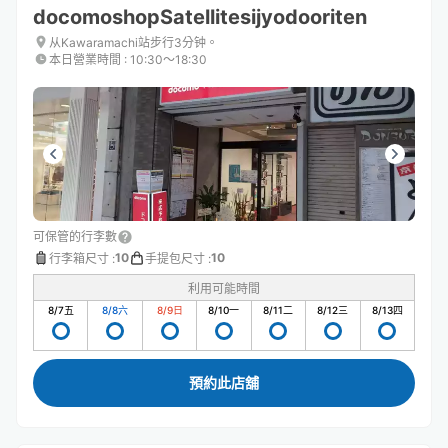
docomoshopSatellitesijyodooriten
从Kawaramachi站步行3分钟。
本日營業時間
:
10:30〜18:30
可保管的行李數
10
10
行李箱尺寸
:
手提包尺寸
:
利用可能時間
8/7
五
8/8
六
8/9
日
8/10
一
8/11
二
8/12
三
8/13
四
預約此店舖