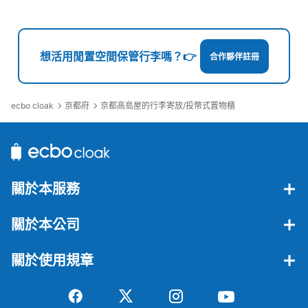
想活用閒置空間保管行李嗎？👉
合作夥伴註冊
ecbo cloak
京都府
京都高島屋的行李寄放/投幣式置物櫃
可保管的行李數
大的
:
6
/
¥400
中等的
:
20
/
¥300
付款方式
現金
查看此投幣式儲物櫃的位置
關於本服務
關於本公司
京都高島屋 寺町通り側出入口コインロッ
關於使用規章
カー
从阪急京都線 京都河原町駅站步行3分钟。
本日營業時間
:
10:00
〜
20:00