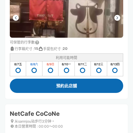
可保管的行李數
15
20
行李箱尺寸
:
手提包尺寸
:
利用可能時間
8/7
五
8/8
六
8/9
日
8/10
一
8/11
二
8/12
三
8/13
四
預約此店舖
NetCafe CoCoNe
从sannjou站步行3分钟。
本日營業時間
:
00:00〜00:00