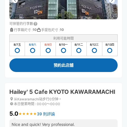
可保管的行李數
10
10
行李箱尺寸
:
手提包尺寸
:
利用可能時間
8/7
五
8/8
六
8/9
日
8/10
一
8/11
二
8/12
三
8/13
四
預約此店舖
Hailey' 5 Cafe KYOTO KAWARAMACHI
从Kawaramachi站步行0分钟。
本日營業時間
:
00:00〜00:00
5.0
39 則評論
★
★
★
★
★
★
★
★
★
★
Nice and quick! Very professional.