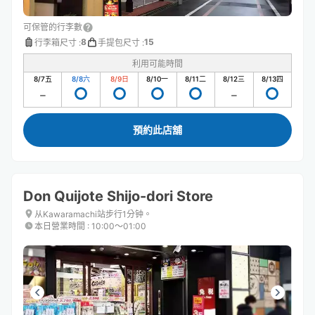
可保管的行李數
8
15
行李箱尺寸
:
手提包尺寸
:
利用可能時間
8/7
五
8/8
六
8/9
日
8/10
一
8/11
二
8/12
三
8/13
四
預約此店舖
Don Quijote Shijo-dori Store
从Kawaramachi站步行1分钟。
本日營業時間
:
10:00〜01:00