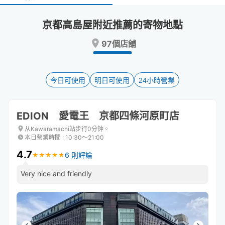
select
select
a
a
京都高島屋附近推薦的寄物地點
date.
date.
Press
Press
97個店舖
the
the
question
question
mark
mark
key
key
今日可使用
明日可使用
24小時營業
to
to
get
get
the
the
EDION 愛電王 京都四條河原町店
keyboard
keyboard
shortcuts
shortcuts
从Kawaramachi站步行0分钟。
本日營業時間
:
10:30〜21:00
for
for
changing
changing
4.7
6 則評論
★
★
★
★
★
★
★
★
★
★
dates.
dates.
Very nice and friendly