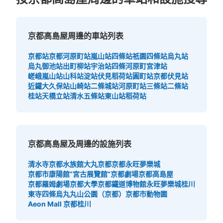
可保管的行李數
京都高島屋周邊的車站列表
大的
:
3
/
¥400
中等的
:
5
/
¥300
付款方式
京都站
京都河原町站
嵐山站
四條站
祇園四條站
烏丸站
現金
烏丸御池站
出町柳站
宇治站
四條河原町
宮津站
嵯峨嵐山站
山科站
淀站
伏見稻荷站
圓町站
京都伏見站
查看此投幣式儲物櫃的位置
近鐵大久保站
山崎站
二條城站
河原町站
三條站
二條站
桂站
天橋立站
清水五條站
東山站
稻荷站
京都高島屋 河原町通り側出入口コインロ
ッカー
京都高島屋及周邊的設施列表
从阪急京都線 京都河原町駅站步行3分钟。
本日營業時間
:
10:00
〜
21:30
清水寺
京都水族館
大丸京都
京都永旺夢樂城
河原町通り側にはタクシー乗り場があります。コインロッ
京都市康陽館“宮古展覽館”
京都劇場
京都高島屋
カーの両側に車いすやベビーカー、手押し車があります。
京都羅姆劇場
京都大學
京都鐵道博物館
永旺夢樂城桂川
こちら側の出入口にはスロープがあるので、足の不自由な
東寺
四條烏丸
丸山公園（京都）
京都市動物園
方やベビーカーなどを利用している方に適しています。近
Aeon Mall 京都桂川
くに両替機はありません。