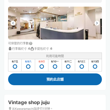
可保管的行李數
6
6
行李箱尺寸
:
手提包尺寸
:
利用可能時間
8/7
五
8/8
六
8/9
日
8/10
一
8/11
二
8/12
三
8/13
四
預約此店舖
Vintage shop juju
从Kawaramachi站步行1分钟。