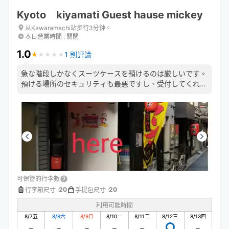
Kyoto kiyamati Guest hause mickey
从Kawaramachi站步行3分钟。
本日營業時間
:
關閉
1.0
1 則評論
★
★
★
★
★
★
★
★
★
★
急な階段しかなくスーツケースを預けるのは厳しいです。
預ける場所のセキュリティも最悪ですし、受付してくれた
人は親切でしたが帰りの女の人にまるで不法侵入かのよう
に扱われて不快でした
可保管的行李數
20
20
行李箱尺寸
:
手提包尺寸
:
利用可能時間
8/7
五
8/8
六
8/9
日
8/10
一
8/11
二
8/12
三
8/13
四