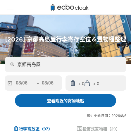
[2026] 京都高島屋行李寄存空位＆置物櫃整理
-
x 0
x 0
Navigate
Navigate
forward
backward
to
to
查看附近的寄物地點
interact
interact
with
with
最近更新時間：2026/8/6
the
the
calendar
calendar
行李寄放區
（
97
）
投幣式置物櫃
（
29
）
and
and