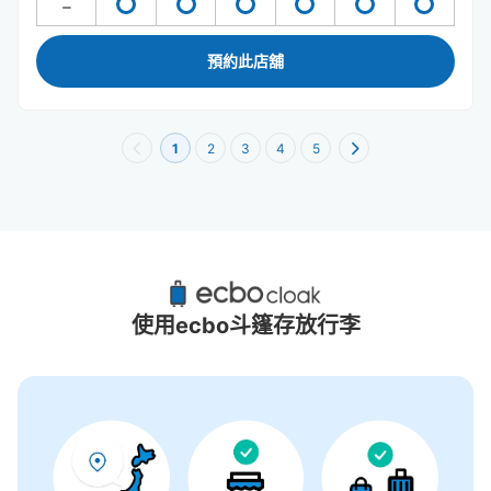
預約此店舖
1
2
3
4
5
京都高島屋附近推薦的寄物櫃
29個投幣式置物櫃
使用ecbo斗篷存放行李