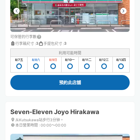
可保管的行李數
3
3
行李箱尺寸
:
手提包尺寸
:
利用可能時間
8/7
五
8/8
六
8/9
日
8/10
一
8/11
二
8/12
三
8/13
四
預約此店舖
Seven-Eleven Joyo Hirakawa
从Kutsukawa站步行3分钟。
本日營業時間
:
00:00〜00:00