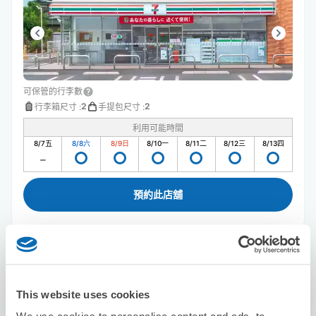
可保管的行李數
2
2
行李箱尺寸
:
手提包尺寸
:
利用可能時間
8/7
五
8/8
六
8/9
日
8/10
一
8/11
二
8/12
三
8/13
四
預約此店舖
Seven-Eleven Momoyama-cho Izumi
从Momoyama-minamiguchi站步行6分钟。
本日營業時間
:
00:00〜00:00
This website uses cookies