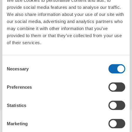
We use cookies to personalise content and ads, to
provide social media features and to analyse our traffic.
We also share information about your use of our site with
our social media, advertising and analytics partners who
may combine it with other information that you’ve
provided to them or that they’ve collected from your use
可保管的行李數
of their services.
5
5
行李箱尺寸
:
手提包尺寸
:
利用可能時間
Consent
8/7
五
8/8
六
8/9
日
8/10
一
8/11
二
8/12
三
8/13
四
Necessary
Selection
預約此店舖
Preferences
Statistics
宇治站附近推薦的寄物櫃
Marketing