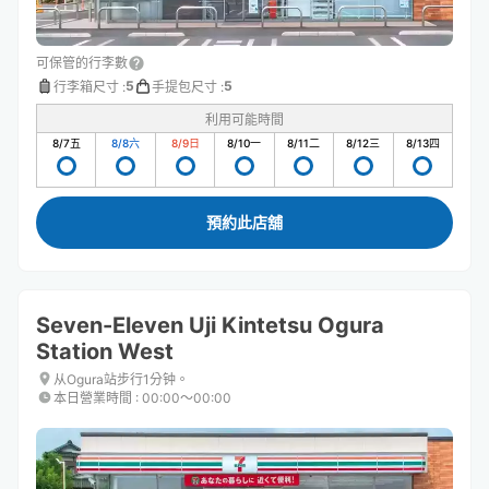
可保管的行李數
5
5
行李箱尺寸
:
手提包尺寸
:
利用可能時間
8/7
五
8/8
六
8/9
日
8/10
一
8/11
二
8/12
三
8/13
四
預約此店舖
Seven-Eleven Uji Kintetsu Ogura
Station West
从Ogura站步行1分钟。
本日營業時間
:
00:00〜00:00