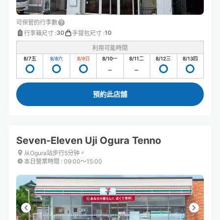
可保管的行李數
30
10
行李箱尺寸
:
手提包尺寸
:
利用可能時間
8/7
五
8/8
六
8/9
日
8/10
一
8/11
二
8/12
三
8/13
四
預約此店舖
Seven-Eleven Uji Ogura Tenno
从Ogura站步行5分钟。
本日營業時間
:
09:00〜15:00