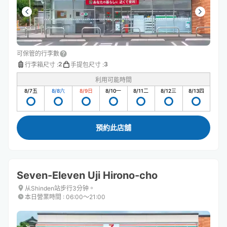
可保管的行李數
2
3
行李箱尺寸
:
手提包尺寸
:
利用可能時間
8/7
五
8/8
六
8/9
日
8/10
一
8/11
二
8/12
三
8/13
四
預約此店舖
Seven-Eleven Uji Hirono-cho
从Shinden站步行3分钟。
本日營業時間
:
06:00〜21:00