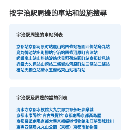
按宇治駅周邊的車站和設施搜尋
宇治駅周邊的車站列表
京都站
京都河原町站
嵐山站
四條站
祇園四條站
烏丸站
烏丸御池站
出町柳站
宇治站
四條河原町
宮津站
嵯峨嵐山站
山科站
淀站
伏見稻荷站
圓町站
京都伏見站
近鐵大久保站
山崎站
二條城站
河原町站
三條站
二條站
桂站
天橋立站
清水五條站
東山站
稻荷站
宇治駅及周邊的設施列表
清水寺
京都水族館
大丸京都
京都永旺夢樂城
京都市康陽館“宮古展覽館”
京都劇場
京都高島屋
京都羅姆劇場
京都大學
京都鐵道博物館
永旺夢樂城桂川
東寺
四條烏丸
丸山公園（京都）
京都市動物園