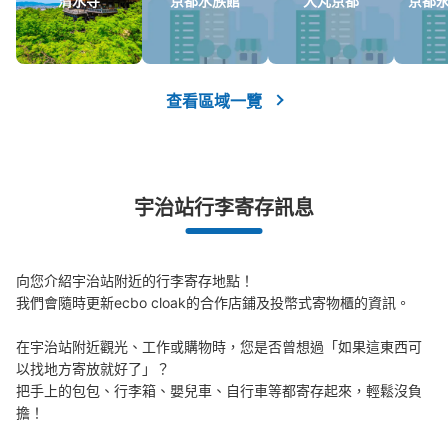
清水寺
京都水族館
大丸京都
京都
可保管的行李數
大的
:
25
/
¥600
中等的
:
20
/
¥400
小的
:
5
/
¥300
付款方式
現金
查看區域一覽
查看此投幣式儲物櫃的位置
宇治站行李寄存訊息
向您介紹宇治站附近的行李寄存地點！

我們會隨時更新ecbo cloak的合作店鋪及投幣式寄物櫃的資訊。

在宇治站附近觀光、工作或購物時，您是否曾想過「如果這東西可
以找地方寄放就好了」？

把手上的包包、行李箱、嬰兒車、自行車等都寄存起來，輕鬆沒負
擔！
