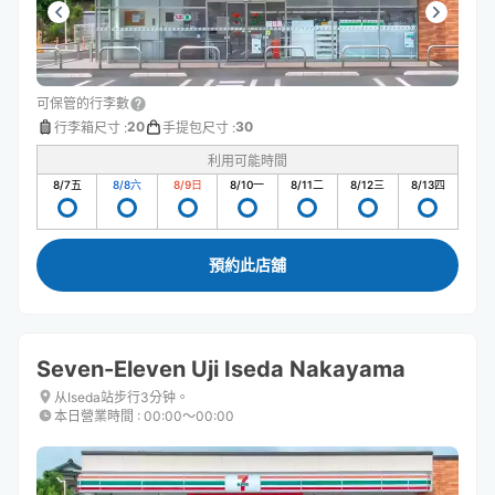
可保管的行李數
20
30
行李箱尺寸
:
手提包尺寸
:
利用可能時間
8/7
五
8/8
六
8/9
日
8/10
一
8/11
二
8/12
三
8/13
四
預約此店舖
Seven-Eleven Uji Iseda Nakayama
从Iseda站步行3分钟。
本日營業時間
:
00:00〜00:00