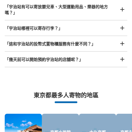
現金
「宇治站有可以寄放嬰兒車、大型運動用品、樂器的地方
嗎？」
查看此投幣式儲物櫃的位置
任何尺寸的行李都OK
「宇治站哪裡可以寄存行李？」
放下行李，愉快度過一整天！
樂器、嬰兒車、腳踏車等，只要是1個人能搬運的行李尺寸就OK
JR宇治駅南口側ロータリー前コインロッ
「這和宇治站的投幣式置物櫃服務有什麼不同？」
カー
从JR宇治駅站步行1分钟。
「幾天前可以開始預約宇治站的店舖呢？」
本日營業時間
:
09:00
〜
20:00
南口側に駅を出てすぐのところにあります。
突發狀況下的安心理賠
東京都最多人寄物的地區
發生行李破損、被偷等狀況時安心有保障