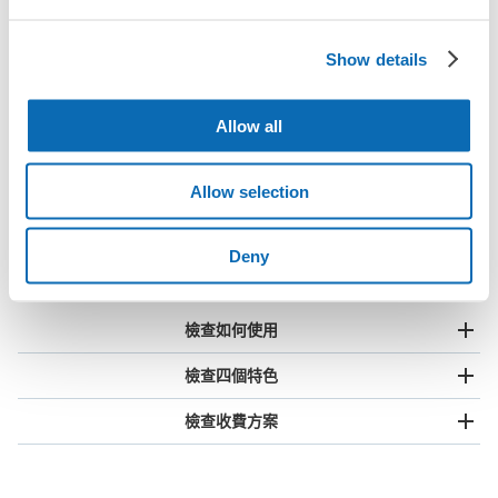
2個投幣式置物櫃
使用ecbo斗篷存放行李
Show details
Allow all
Allow selection
全國1000多個
將其放在投幣式
任何尺寸的行李
Deny
存款點
儲物櫃的位置
都OK
檢查如何使用
檢查四個特色
檢查收費方案
手提包尺寸