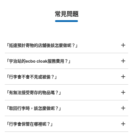
¥500
/
日
最長邊未滿45cm的行李（小型背包、手提包、手提行李
常見問題
等）
事先用手機預約

全國有1,000家以上合作店鋪
指定的日期和時間
JR宇治駅構内コインロッカー
北起北海道，南至沖繩，以都市為中心，全國皆可使用此服務。
从JR宇治駅站步行0分钟。
行李箱尺寸
本日營業時間
:
09:00
〜
20:00
¥800
「抵達預計寄物的店舖後該怎麼做呢？」
/
日
改札を出て左手側にあります。
最長邊45cm以上的行李（行李箱、樂器、嬰兒車等）
「宇治站的ecbo cloak服務費用？」
「行李會不會不見或被偷？」
許多地點佳/條件優的店鋪
工作人員拍完行李照片後

「有無法接受寄存的物品嗎？」
我們與許多地點方便的車站內店舖以及24小時營業的店鋪合作。
即完成寄存手續
「取回行李時，該怎麼做呢？」
可保管的行李數
「行李會保管在哪裡呢？」
大的
:
5
/
¥600
中等的
:
5
/
¥400
小的
:
5
/
¥300
付款方式