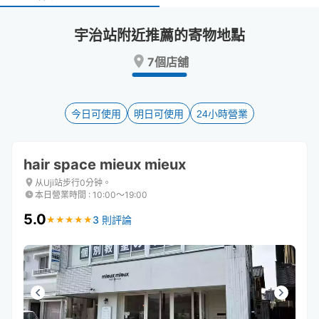
select
select
a
a
宇治站附近推薦的寄物地點
date.
date.
Press
Press
7個店舖
the
the
question
question
mark
mark
key
key
今日可使用
明日可使用
24小時營業
to
to
get
get
the
the
hair space mieux mieux
keyboard
keyboard
shortcuts
shortcuts
从Uji站步行0分钟。
本日營業時間
:
10:00〜19:00
for
for
changing
changing
5.0
3 則評論
★
★
★
★
★
★
★
★
★
★
dates.
dates.