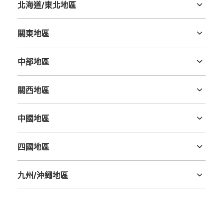
北海道/東北地區
北海道
青森縣
岩手縣
宮城縣
秋田縣
山形縣
福島縣
關東地區
茨城縣
栃木縣
群馬縣
埼玉縣
千葉縣
東京都
神奈川縣
中部地區
新潟縣
富山縣
石川縣
福井縣
山梨縣
長野縣
岐阜縣
静岡縣
愛知縣
關西地區
三重縣
滋賀縣
京都府
大阪府
兵庫縣
奈良縣
和歌山縣
中國地區
鳥取縣
島根縣
岡山縣
廣島縣
山口縣
四國地區
德島縣
香川縣
愛媛縣
高知縣
九州/沖繩地區
福岡縣
佐賀縣
長崎縣
熊本縣
大分縣
宮崎縣
鹿児島縣
沖縄縣