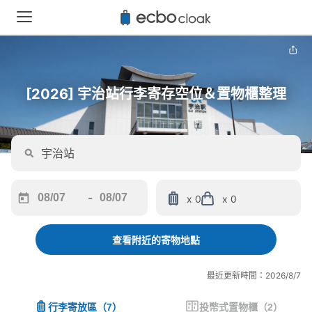
[2026] 宇治站行李寄存空位＆置物櫃整理
-
x 0
x 0
Navigate
Navigate
forward
backward
to
to
查看附近的寄物地點
interact
interact
with
with
最近更新時間：2026/8/7
the
the
calendar
calendar
行李寄放區
（
7
）
投幣式置物櫃
（
2
）
and
and