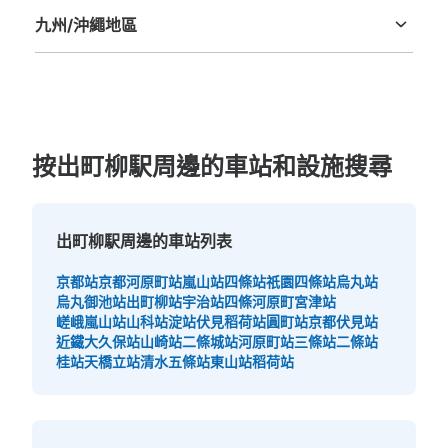
九州/沖繩地區
福岡縣
佐賀縣
長崎縣
熊本縣
大分縣
宮崎縣
鹿児島縣
沖縄縣
按出町柳駅周邊的車站和設施搜尋
出町柳駅周邊的車站列表
京都站
京都河原町站
嵐山站
四條站
祇園四條站
烏丸站
烏丸御池站
出町柳站
宇治站
四條河原町
宮津站
嵯峨嵐山站
山科站
淀站
伏見稻荷站
圓町站
京都伏見站
近鐵大久保站
山崎站
二條城站
河原町站
三條站
二條站
桂站
天橋立站
清水五條站
東山站
稻荷站