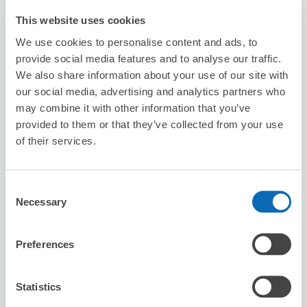
This website uses cookies
可保管的行李數
We use cookies to personalise content and ads, to
2
2
行李箱尺寸
:
手提包尺寸
:
provide social media features and to analyse our traffic.
利用可能時間
We also share information about your use of our site with
8/7
五
8/8
六
8/9
日
8/10
一
8/11
二
8/12
三
8/13
四
our social media, advertising and analytics partners who
may combine it with other information that you’ve
provided to them or that they’ve collected from your use
預約此店舖
of their services.
Consent
miyazakiya
Necessary
Selection
从Imadegawa站步行20分钟。
本日營業時間
:
關閉
Preferences
Statistics