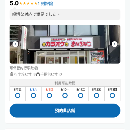
5.0
1 則評論
★
★
★
★
★
★
★
★
★
★
親切な対応で満足でした。
可保管的行李數
3
0
行李箱尺寸
:
手提包尺寸
:
利用可能時間
8/7
五
8/8
六
8/9
日
8/10
一
8/11
二
8/12
三
8/13
四
預約此店舖