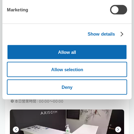
Marketing
可保管的行李數
20
20
行李箱尺寸
:
手提包尺寸
:
利用可能時間
Show details
8/7
五
8/8
六
8/9
日
8/10
一
8/11
二
8/12
三
8/13
四
Allow all
預約此店舖
Allow selection
Deny
AXIS GYM
从Karasuma Oike站步行3分钟。
本日營業時間
:
00:00〜00:00