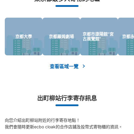
京都市康陽館“宮
京都大學
京都羅姆劇場
京都
古展覽館”
可保管的行李數
大的
:
8
/
¥700
中等的
:
9
/
¥600
小的
:
15
/
¥400
查看區域一覽
付款方式
現金
查看此投幣式儲物櫃的位置
出町柳站行李寄存訊息
京阪出町柳駅改札口外3•4番出口側コイン
ロッカー
向您介紹出町柳站附近的行李寄存地點！

我們會隨時更新ecbo cloak的合作店鋪及投幣式寄物櫃的資訊。

从京阪出町柳駅站步行0分钟。