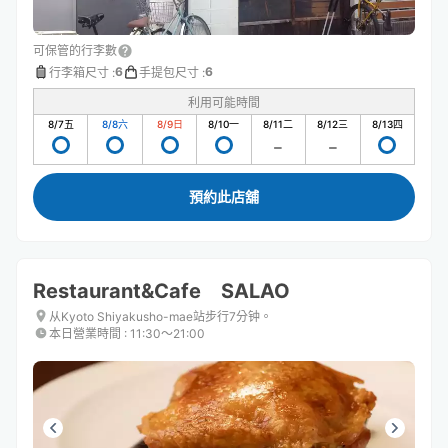
可保管的行李數
6
6
行李箱尺寸
:
手提包尺寸
:
利用可能時間
8/7
五
8/8
六
8/9
日
8/10
一
8/11
二
8/12
三
8/13
四
預約此店舖
Restaurant&Cafe SALAO
从Kyoto Shiyakusho-mae站步行7分钟。
本日營業時間
:
11:30〜21:00