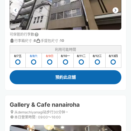
可保管的行李數
8
10
行李箱尺寸
:
手提包尺寸
:
利用可能時間
8/7
五
8/8
六
8/9
日
8/10
一
8/11
二
8/12
三
8/13
四
預約此店舖
Gallery & Cafe nanairoha
从demachiyanagi站步行30分钟。
本日營業時間
:
09:00〜16:00