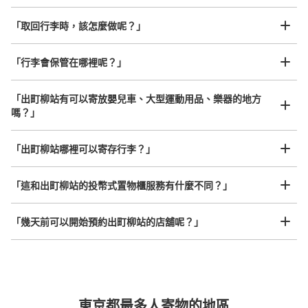
「取回行李時，該怎麼做呢？」
「行李會保管在哪裡呢？」
可保管的行李數
大的
:
12
/
¥700
中等的
:
12
/
¥600
小的
:
21
/
¥400
付款方式
「出町柳站有可以寄放嬰兒車、大型運動用品、樂器的地方
現金, ICカード, QR決済
嗎？」
查看此投幣式儲物櫃的位置
任何尺寸的行李都OK
「出町柳站哪裡可以寄存行李？」
放下行李，愉快度過一整天！
樂器、嬰兒車、腳踏車等，只要是1個人能搬運的行李尺寸就OK
「這和出町柳站的投幣式置物櫃服務有什麼不同？」
出町柳駅叡山電車乗り換え口側コインロッ
カー
「幾天前可以開始預約出町柳站的店舖呢？」
从京阪出町柳駅站步行1分钟。
本日營業時間
:
09:00
〜
17:00
ロッテリアを挟むように二手にコインロッカーがありま
す。
突發狀況下的安心理賠
東京都最多人寄物的地區
發生行李破損、被偷等狀況時安心有保障