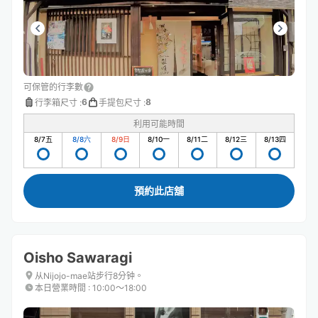
可保管的行李數
6
8
行李箱尺寸
:
手提包尺寸
:
利用可能時間
8/7
五
8/8
六
8/9
日
8/10
一
8/11
二
8/12
三
8/13
四
預約此店舖
Oisho Sawaragi
从Nijojo-mae站步行8分钟。
本日營業時間
:
10:00〜18:00