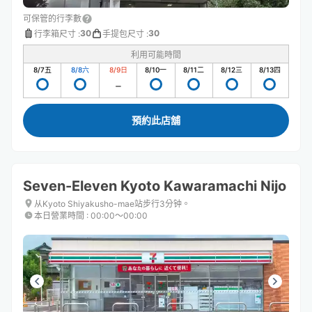
可保管的行李數
30
30
行李箱尺寸
:
手提包尺寸
:
利用可能時間
8/7
五
8/8
六
8/9
日
8/10
一
8/11
二
8/12
三
8/13
四
預約此店舖
Seven-Eleven Kyoto Kawaramachi Nijo
从Kyoto Shiyakusho-mae站步行3分钟。
本日營業時間
:
00:00〜00:00