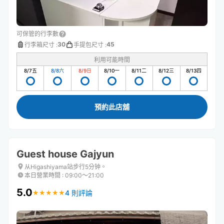
可保管的行李數
30
45
行李箱尺寸
:
手提包尺寸
:
利用可能時間
8/7
五
8/8
六
8/9
日
8/10
一
8/11
二
8/12
三
8/13
四
預約此店舖
Guest house Gajyun
从Higashiyama站步行5分钟。
本日營業時間
:
09:00〜21:00
5.0
4 則評論
★
★
★
★
★
★
★
★
★
★