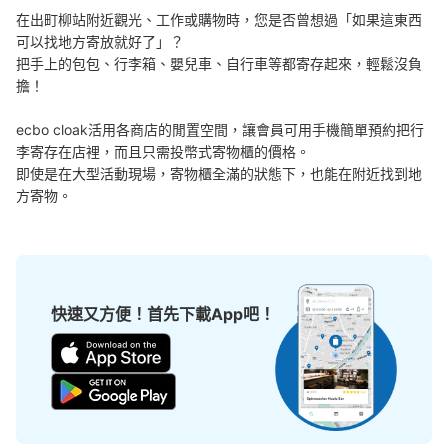
本日營業時間
:
09:00
〜
19:00
在出町柳站附近觀光、工作或購物時，您是否曾想過「如果這東西
改札を降りて3•4番出口に向かうとあります。
可以找地方寄放就好了」？

把手上的包包、行李箱、嬰兒車、自行車等都寄存起來，輕鬆沒負
擔！

ecbo cloak活用各商店的閒置空間，讓會員可用手機簡單預約把行
李寄存在店裡，而且只需投幣式寄物櫃的價格。

即使是在大型活動現場，寄物櫃全滿的狀態下，也能在附近找到地
方寄物。
可保管的行李數
大的
:
4
/
¥700
中等的
:
6
/
¥600
小的
:
15
/
¥400
付款方式
快速又方便！首先下載App吧！
現金
查看此投幣式儲物櫃的位置