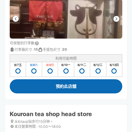
可保管的行李數
15
20
行李箱尺寸
:
手提包尺寸
:
利用可能時間
8/7
五
8/8
六
8/9
日
8/10
一
8/11
二
8/12
三
8/13
四
預約此店舖
Kouroan tea shop head store
从Kitaoji站步行15分钟。
本日營業時間
:
10:00〜18:00