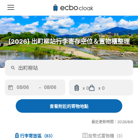
[2026] 出町柳站行李寄存空位＆置物櫃整理
-
x 0
x 0
Navigate
Navigate
forward
backward
to
to
查看附近的寄物地點
interact
interact
with
with
最近更新時間：2026/8/6
the
the
calendar
calendar
行李寄放區
（
83
）
投幣式置物櫃
（
3
）
and
and