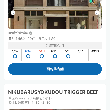
可保管的行李數
10
10
行李箱尺寸
:
手提包尺寸
:
利用可能時間
8/7
五
8/8
六
8/9
日
8/10
一
8/11
二
8/12
三
8/13
四
預約此店舖
NIKUBARUSYOKUDOU TRIGGER BEEF
从Kawaramachi站步行5分钟。
本日營業時間
:
11:30〜21:30