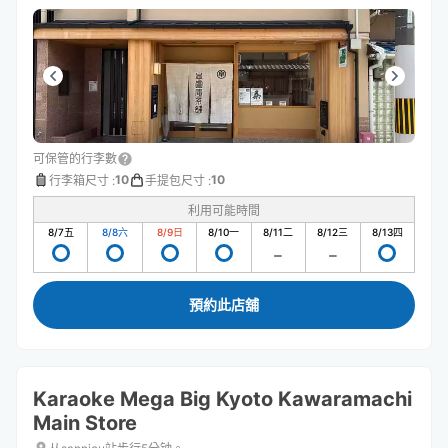
可保管的行李數
10
10
行李箱尺寸
:
手提包尺寸
:
利用可能時間
8/7
五
8/8
六
8/9
日
8/10
一
8/11
二
8/12
三
8/13
四
預約此店舖
Karaoke Mega Big Kyoto Kawaramachi
Main Store