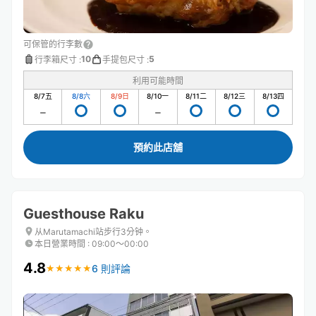
可保管的行李數
10
5
行李箱尺寸
:
手提包尺寸
:
利用可能時間
8/7
五
8/8
六
8/9
日
8/10
一
8/11
二
8/12
三
8/13
四
預約此店舖
Guesthouse Raku
从Marutamachi站步行3分钟。
本日營業時間
:
09:00〜00:00
4.8
6 則評論
★
★
★
★
★
★
★
★
★
★