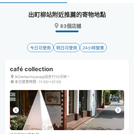
select
select
a
a
出町柳站附近推薦的寄物地點
date.
date.
Press
Press
83個店舖
the
the
question
question
mark
mark
key
key
今日可使用
明日可使用
24小時營業
to
to
get
get
the
the
café collection
keyboard
keyboard
shortcuts
shortcuts
从Demachiyanagi站步行10分钟。
本日營業時間
:
11:00〜21:00
for
for
changing
changing
dates.
dates.