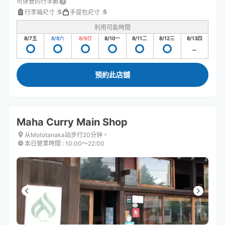
可保管的行李數
5
5
行李箱尺寸
:
手提包尺寸
:
利用可能時間
8/7
五
8/8
六
8/9
日
8/10
一
8/11
二
8/12
三
8/13
四
預約此店舖
Maha Curry Main Shop
从Mototanaka站步行20分钟。
本日營業時間
:
10:00〜22:00