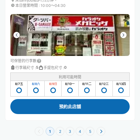
从sannjou站步行5分钟。
本日營業時間
:
10:00〜04:30
可保管的行李數
5
0
行李箱尺寸
:
手提包尺寸
:
利用可能時間
8/7
五
8/8
六
8/9
日
8/10
一
8/11
二
8/12
三
8/13
四
預約此店舖
1
2
3
4
5