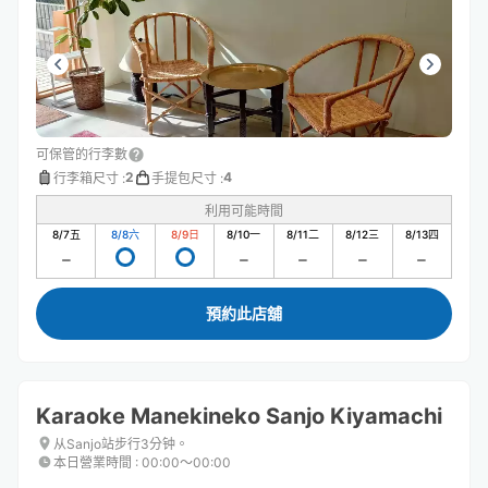
可保管的行李數
2
4
行李箱尺寸
:
手提包尺寸
:
利用可能時間
8/7
五
8/8
六
8/9
日
8/10
一
8/11
二
8/12
三
8/13
四
預約此店舖
Karaoke Manekineko Sanjo Kiyamachi
从Sanjo站步行3分钟。
本日營業時間
:
00:00〜00:00