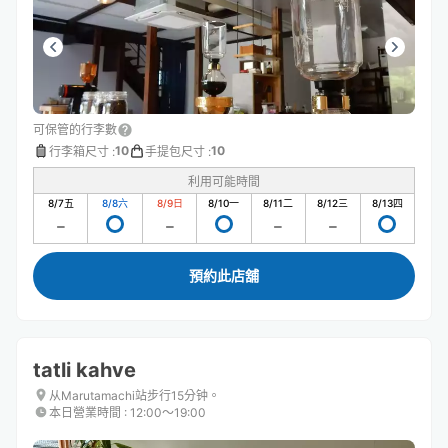
可保管的行李數
10
10
行李箱尺寸
:
手提包尺寸
:
利用可能時間
8/7
五
8/8
六
8/9
日
8/10
一
8/11
二
8/12
三
8/13
四
預約此店舖
tatli kahve
从Marutamachi站步行15分钟。
本日營業時間
:
12:00〜19:00