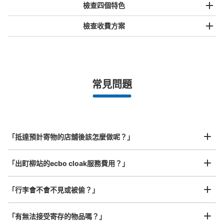
檢查四個特色
檢查收費方案
手提包尺寸
¥500
/
日
最長邊未滿45cm的行李（小型背包、手提包、手提行李
常見問題
等）
事先用手機預約

全國有1,000家以上合作店鋪
指定的日期和時間
京阪出町柳駅改札口外7番出口側コインロ
北起北海道，南至沖繩，以都市為中心，全國皆可使用此服務。
ッカー
行李箱尺寸
¥800
从京阪出町柳駅站步行0分钟。
「抵達預計寄物的店舖後該怎麼做呢？」
/
日
本日營業時間
:
09:00
〜
19:00
最長邊45cm以上的行李（行李箱、樂器、嬰兒車等）
改札を出て7番出口に向かうとあります。
「出町柳站的ecbo cloak服務費用？」
「行李會不會不見或被偷？」
許多地點佳/條件優的店鋪
工作人員拍完行李照片後

「有無法接受寄存的物品嗎？」
我們與許多地點方便的車站內店舖以及24小時營業的店鋪合作。
即完成寄存手續