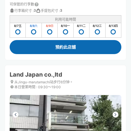
可保管的行李數
3
3
行李箱尺寸
:
手提包尺寸
:
利用可能時間
8/7
五
8/8
六
8/9
日
8/10
一
8/11
二
8/12
三
8/13
四
預約此店舖
Land Japan co.,ltd
从Jingu-marutamachi站步行6分钟。
本日營業時間
:
09:30〜19:00