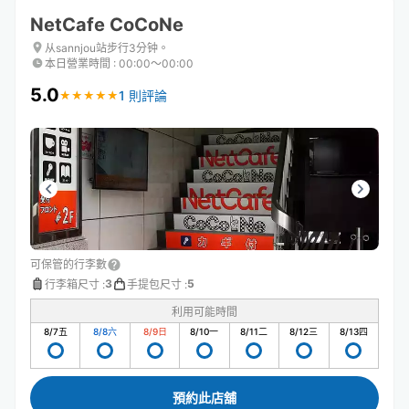
NetCafe CoCoNe
从sannjou站步行3分钟。
本日營業時間
:
00:00〜00:00
5.0
1 則評論
★
★
★
★
★
★
★
★
★
★
可保管的行李數
3
5
行李箱尺寸
:
手提包尺寸
:
利用可能時間
8/7
五
8/8
六
8/9
日
8/10
一
8/11
二
8/12
三
8/13
四
預約此店舖