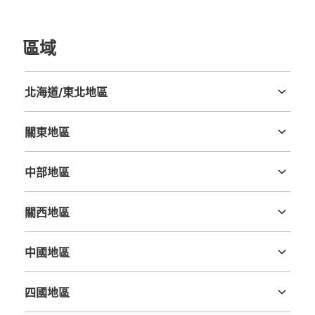
區域
北海道/東北地區
北海道
青森縣
岩手縣
宮城縣
秋田縣
山形縣
福島縣
關東地區
茨城縣
栃木縣
群馬縣
埼玉縣
千葉縣
東京都
神奈川縣
中部地區
新潟縣
富山縣
石川縣
福井縣
山梨縣
長野縣
岐阜縣
静岡縣
愛知縣
關西地區
三重縣
滋賀縣
京都府
大阪府
兵庫縣
奈良縣
和歌山縣
中國地區
鳥取縣
島根縣
岡山縣
廣島縣
山口縣
四國地區
德島縣
香川縣
愛媛縣
高知縣