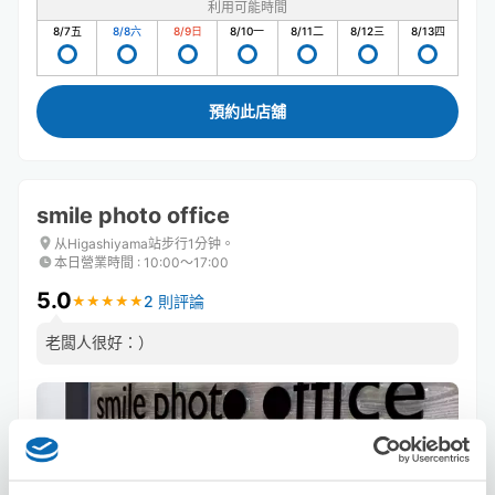
利用可能時間
8/7
五
8/8
六
8/9
日
8/10
一
8/11
二
8/12
三
8/13
四
預約此店舖
smile photo office
从Higashiyama站步行1分钟。
本日營業時間
:
10:00〜17:00
5.0
2 則評論
★
★
★
★
★
★
★
★
★
★
老闆人很好：）