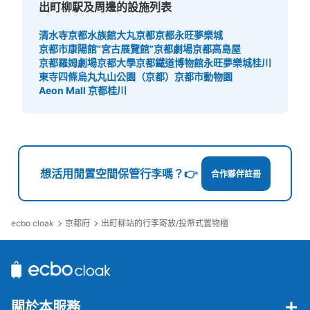
出町柳駅及周邊的設施列表
清水寺
京都水族館
大丸京都
京都永旺夢樂城
京都市康陽館“宮古展覽館”
京都劇場
京都高島屋
京都羅姆劇場
京都大學
京都鐵道博物館
永旺夢樂城桂川
東寺
四條烏丸
丸山公園（京都）
京都市動物園
Aeon Mall 京都桂川
想活用閒置空間保管行李嗎？👉
合作夥伴註冊
ecbo cloak
京都府
出町柳站的行李寄放/投幣式置物櫃
關於本服務