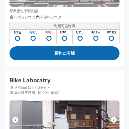
可保管的行李數
5
2
行李箱尺寸
:
手提包尺寸
:
利用可能時間
8/7
五
8/8
六
8/9
日
8/10
一
8/11
二
8/12
三
8/13
四
預約此店舖
Bike Laboratry
从Kitaoji站步行3分钟。
本日營業時間
:
10:00〜19:00