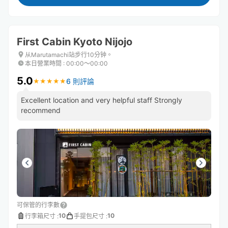
First Cabin Kyoto Nijojo
从Marutamachi站步行10分钟。
本日營業時間
:
00:00〜00:00
5.0
6 則評論
★
★
★
★
★
★
★
★
★
★
Excellent location and very helpful staff Strongly
recommend
可保管的行李數
10
10
行李箱尺寸
:
手提包尺寸
: