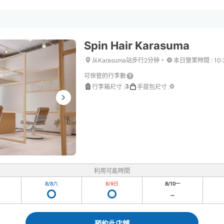
Spin Hair Karasuma
从Karasuma站步行2分钟。
本日營業時間
:
10
可保管的行李數
3
0
行李箱尺寸
:
手提包尺寸
:
利用可能時間
8/8
六
8/9
日
8/10
一
預約此店舖