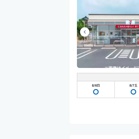
8/6
四
8/7
五