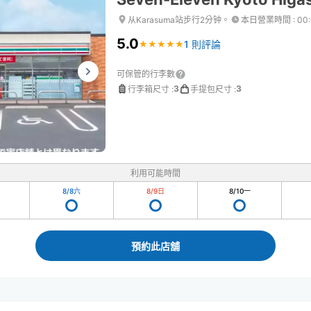
从Karasuma站步行2分钟。
本日營業時間
:
00
5.0
1 則評論
★
★
★
★
★
★
★
★
★
★
可保管的行李數
3
3
行李箱尺寸
:
手提包尺寸
:
利用可能時間
8/8
六
8/9
日
8/10
一
預約此店舖