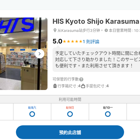
HIS Kyoto Shijo Karasuma
从Karasuma站步行3分钟。
本日營業時間
:
10
5.0
1 則評論
★
★
★
★
★
★
★
★
★
★
予定していたチェックアウト時間に間に合
対応して下さり助かりました！このサービ
も便利です。また利用させて頂きます！
可保管的行李數
4
4
行李箱尺寸
:
手提包尺寸
:
利用可能時間
8/8
六
8/9
日
8/10
一
預約此店舖