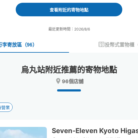
forward
backward
to
to
查看附近的寄物地點
interact
interact
with
with
the
the
最近更新時間：2026/8/6
calendar
calendar
and
and
select
select
行李寄放區
（
96
）
投幣式置物櫃
a
a
date.
date.
Press
Press
烏丸站附近推薦的寄物地點
the
the
question
question
96個店舖
mark
mark
key
key
to
to
get
get
the
the
時營業
keyboard
keyboard
shortcuts
shortcuts
for
for
Seven-Eleven Kyoto Higas
changing
changing
dates.
dates.