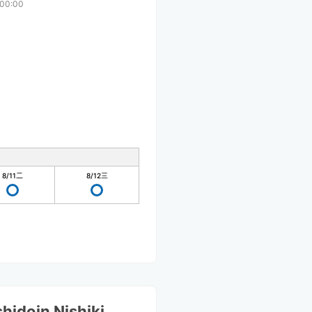
00:00
8/11
二
8/12
三
hidoin Nishiki