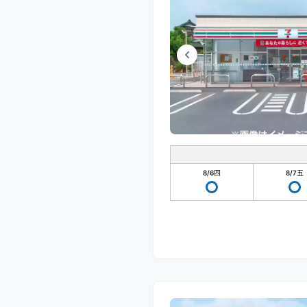
8/6
四
8/7
五