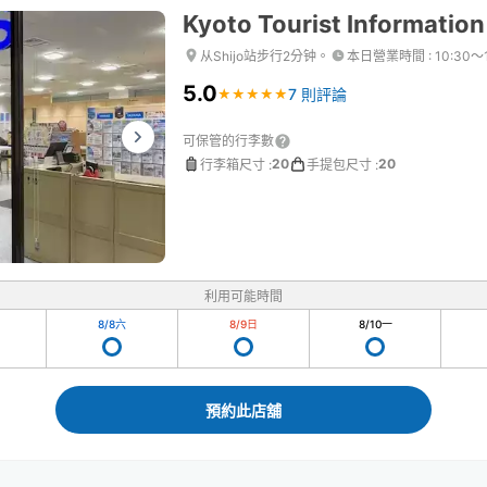
Kyoto Tourist Information
从Shijo站步行2分钟。
本日營業時間
:
10:30〜
5.0
7 則評論
★
★
★
★
★
★
★
★
★
★
可保管的行李數
20
20
行李箱尺寸
:
手提包尺寸
:
利用可能時間
8/8
六
8/9
日
8/10
一
預約此店舖