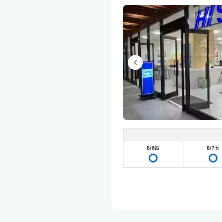
8/6
四
8/7
五