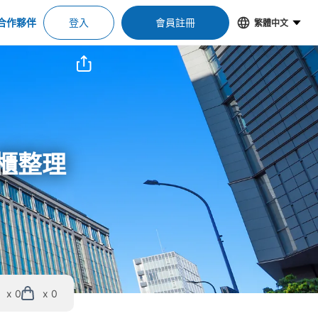
合作夥伴
登入
會員註冊
繁體中文
物櫃整理
x 0
x 0