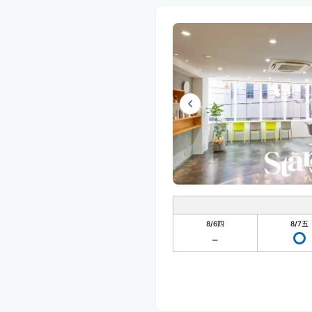
8/6
四
8/7
五