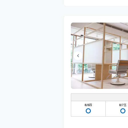
8/6
四
8/7
五