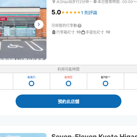
从Shijo站步行2分钟。
本日營業時間
:
00:00〜
5.0
1 則評論
★
★
★
★
★
★
★
★
★
★
可保管的行李數
10
10
行李箱尺寸
:
手提包尺寸
:
利用可能時間
8/8
六
8/9
日
8/10
一
預約此店舖
Seven-Eleven Kyoto Higas