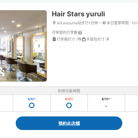
Hair Stars yuruli
从Karasuma站步行1分钟。
本日營業時間
:
10:
可保管的行李數
15
5
行李箱尺寸
:
手提包尺寸
:
利用可能時間
8/8
六
8/9
日
8/10
一
預約此店舖