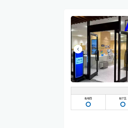
8/6
四
8/7
五