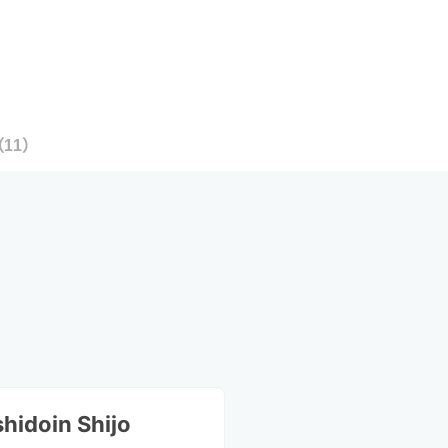
（
11
）
hidoin Shijo