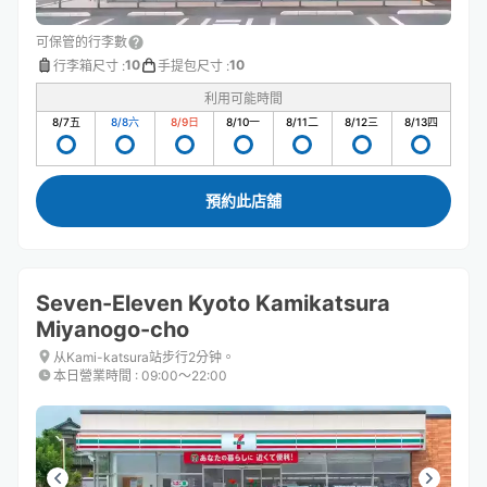
可保管的行李數
10
10
行李箱尺寸
:
手提包尺寸
:
利用可能時間
8/7
五
8/8
六
8/9
日
8/10
一
8/11
二
8/12
三
8/13
四
預約此店舖
Seven-Eleven Kyoto Kamikatsura
Miyanogo-cho
从Kami-katsura站步行2分钟。
本日營業時間
:
09:00〜22:00