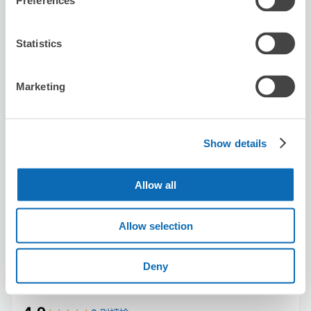
Preferences
Statistics
可保管的行李數
Marketing
3
0
行李箱尺寸
:
手提包尺寸
:
利用可能時間
8/7
五
8/8
六
8/9
日
8/10
一
8/11
二
8/12
三
8/13
四
Show details
預約此店舖
Allow all
Allow selection
Kyoto VIP Lounge （Closed Between
10AM - 12PM）
Deny
从Kyoto站步行7分钟。
本日營業時間
:
06:00〜23:30