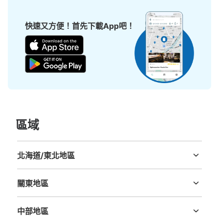
現金
查看此投幣式儲物櫃的位置
快速又方便！首先下載App吧！
區域
北海道/東北地區
北海道
青森縣
岩手縣
宮城縣
秋田縣
山形縣
福島縣
關東地區
茨城縣
栃木縣
群馬縣
埼玉縣
千葉縣
東京都
神奈川縣
中部地區