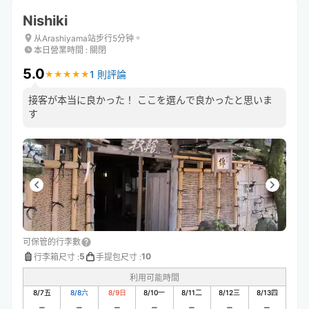
Nishiki
从Arashiyama站步行5分钟。
本日營業時間
:
關閉
5.0
1 則評論
★
★
★
★
★
★
★
★
★
★
接客が本当に良かった！ ここを選んで良かったと思いま
す
可保管的行李數
5
10
行李箱尺寸
:
手提包尺寸
:
利用可能時間
8/7
五
8/8
六
8/9
日
8/10
一
8/11
二
8/12
三
8/13
四