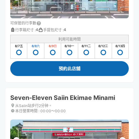
可保管的行李數
4
4
行李箱尺寸
:
手提包尺寸
:
利用可能時間
8/7
五
8/8
六
8/9
日
8/10
一
8/11
二
8/12
三
8/13
四
預約此店舖
Seven-Eleven Saiin Ekimae Minami
从Saiin站步行2分钟。
本日營業時間
:
00:00〜00:00