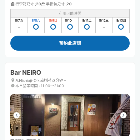
20
20
行李箱尺寸
:
手提包尺寸
:
利用可能時間
8/7
五
8/8
六
8/9
日
8/10
一
8/11
二
8/12
三
8/13
四
預約此店舖
Bar NEiRO
从Nishioji-Oike站步行3分钟。
本日營業時間
:
11:00〜21:00