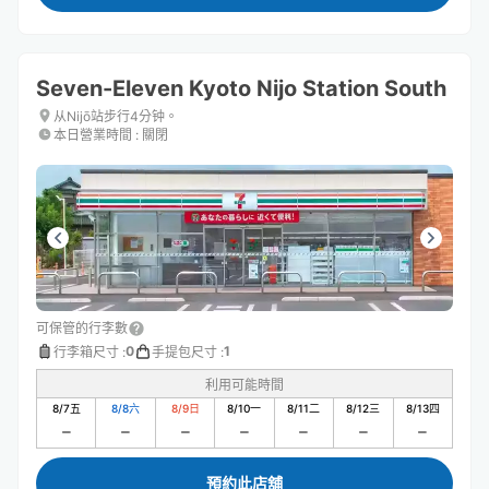
Seven-Eleven Kyoto Nijo Station South
从Nijō站步行4分钟。
本日營業時間
:
關閉
可保管的行李數
0
1
行李箱尺寸
:
手提包尺寸
:
利用可能時間
8/7
五
8/8
六
8/9
日
8/10
一
8/11
二
8/12
三
8/13
四
預約此店舖