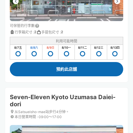
可保管的行李數
2
2
行李箱尺寸
:
手提包尺寸
:
利用可能時間
8/7
五
8/8
六
8/9
日
8/10
一
8/11
二
8/12
三
8/13
四
預約此店舖
Seven-Eleven Kyoto Uzumasa Daiei-
dori
从Satsueisho-mae站步行4分钟。
本日營業時間
:
09:00〜17:00