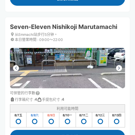
Seven-Eleven Nishikoji Marutamachi
从Emmachi站步行5分钟。
本日營業時間
:
09:00〜22:00
可保管的行李數
4
4
行李箱尺寸
:
手提包尺寸
:
利用可能時間
8/7
五
8/8
六
8/9
日
8/10
一
8/11
二
8/12
三
8/13
四