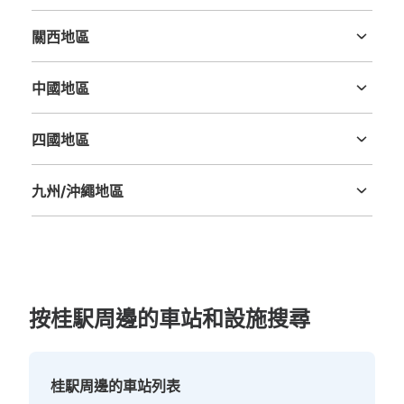
新潟縣
富山縣
石川縣
福井縣
山梨縣
長野縣
岐阜縣
静岡縣
愛知縣
關西地區
三重縣
滋賀縣
京都府
大阪府
兵庫縣
奈良縣
和歌山縣
中國地區
鳥取縣
島根縣
岡山縣
廣島縣
山口縣
四國地區
德島縣
香川縣
愛媛縣
高知縣
九州/沖繩地區
福岡縣
佐賀縣
長崎縣
熊本縣
大分縣
宮崎縣
鹿児島縣
沖縄縣
按桂駅周邊的車站和設施搜尋
桂駅周邊的車站列表