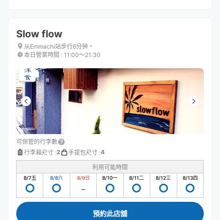
Slow flow
从Emmachi站步行6分钟。
本日營業時間
:
11:00〜21:30
可保管的行李數
2
4
行李箱尺寸
:
手提包尺寸
:
利用可能時間
8/7
五
8/8
六
8/9
日
8/10
一
8/11
二
8/12
三
8/13
四
預約此店舖