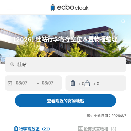
[2026] 桂站行李寄存空位＆置物櫃整理
-
x 0
x 0
Navigate
Navigate
forward
backward
to
to
查看附近的寄物地點
interact
interact
with
with
最近更新時間：2026/8/7
the
the
calendar
calendar
行李寄放區
（
21
）
投幣式置物櫃
（
3
）
and
and