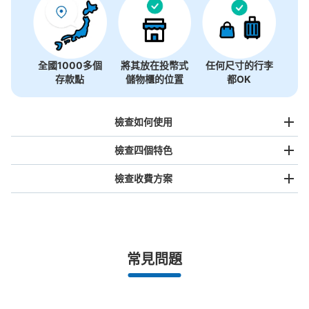
全國1000多個
將其放在投幣式
任何尺寸的行李
存款點
儲物櫃的位置
都OK
檢查如何使用
檢查四個特色
檢查收費方案
手提包尺寸
¥500
/
日
最長邊未滿45cm的行李（小型背包、手提包、手提行李
常見問題
等）
事先用手機預約

全國有1,000家以上合作店鋪
指定的日期和時間
桂駅改札内コインロッカー
北起北海道，南至沖繩，以都市為中心，全國皆可使用此服務。