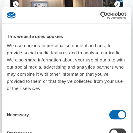
可保管的行李數
10
10
行李箱尺寸
:
手提包尺寸
:
This website uses cookies
利用可能時間
We use cookies to personalise content and ads, to
8/7
五
8/8
六
8/9
日
8/10
一
8/11
二
8/12
三
8/13
四
provide social media features and to analyse our traffic.
We also share information about your use of our site with
our social media, advertising and analytics partners who
預約此店舖
may combine it with other information that you’ve
provided to them or that they’ve collected from your use
of their services.
APAHOTEL KYOTOGOJYOOMIYA
从Tambaguchi站步行10分钟。
Consent
本日營業時間
:
00:00〜00:00
Necessary
Selection