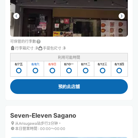
可保管的行李數
3
3
行李箱尺寸
:
手提包尺寸
:
利用可能時間
8/7
五
8/8
六
8/9
日
8/10
一
8/11
二
8/12
三
8/13
四
預約此店舖
Seven-Eleven Sagano
从Arisugawa站步行3分钟。
本日營業時間
:
00:00〜00:00