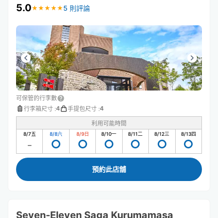
5.0
5 則評論
★
★
★
★
★
★
★
★
★
★
可保管的行李數
4
4
行李箱尺寸
:
手提包尺寸
:
利用可能時間
8/7
五
8/8
六
8/9
日
8/10
一
8/11
二
8/12
三
8/13
四
預約此店舖
Seven-Eleven Saga Kurumamasa