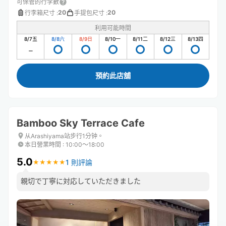
可保管的行李數
20
20
行李箱尺寸
:
手提包尺寸
:
利用可能時間
8/7
五
8/8
六
8/9
日
8/10
一
8/11
二
8/12
三
8/13
四
預約此店舖
Bamboo Sky Terrace Cafe
从Arashiyama站步行1分钟。
本日營業時間
:
10:00〜18:00
5.0
1 則評論
★
★
★
★
★
★
★
★
★
★
親切で丁寧に対応していただきました