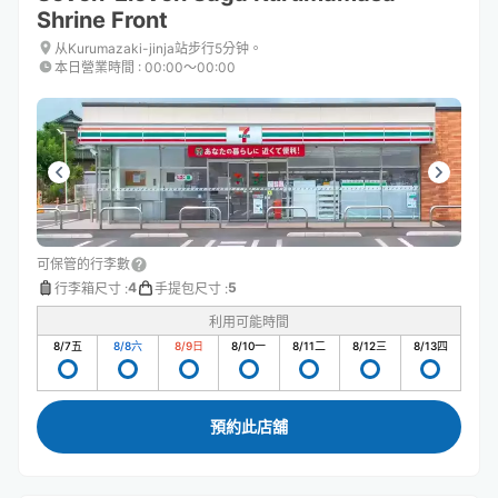
Shrine Front
从Kurumazaki-jinja站步行5分钟。
本日營業時間
:
00:00〜00:00
可保管的行李數
4
5
行李箱尺寸
:
手提包尺寸
:
利用可能時間
8/7
五
8/8
六
8/9
日
8/10
一
8/11
二
8/12
三
8/13
四
預約此店舖