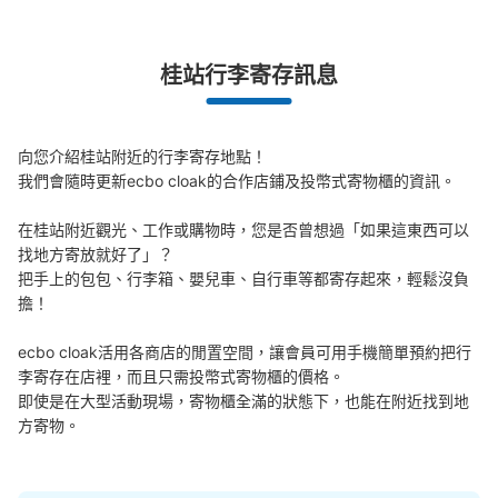
桂站行李寄存訊息
桂駅改札外コインロッカー2
从阪急桂駅站步行0分钟。
本日營業時間
:
08:00
〜
21:00
向您介紹桂站附近的行李寄存地點！

改札を出て右手側にあります。 コインロッカー2とは対面
我們會隨時更新ecbo cloak的合作店鋪及投幣式寄物櫃的資訊。

の位置関係にあります。
在桂站附近觀光、工作或購物時，您是否曾想過「如果這東西可以
找地方寄放就好了」？

把手上的包包、行李箱、嬰兒車、自行車等都寄存起來，輕鬆沒負
擔！

ecbo cloak活用各商店的閒置空間，讓會員可用手機簡單預約把行
李寄存在店裡，而且只需投幣式寄物櫃的價格。

即使是在大型活動現場，寄物櫃全滿的狀態下，也能在附近找到地
方寄物。
可保管的行李數
大的
:
2
/
¥700
中等的
:
4
/
¥500
小的
:
12
/
¥300
付款方式