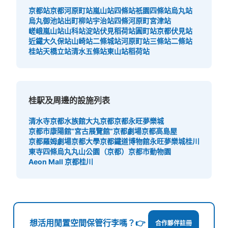
京都站
京都河原町站
嵐山站
四條站
祇園四條站
烏丸站
烏丸御池站
出町柳站
宇治站
四條河原町
宮津站
嵯峨嵐山站
山科站
淀站
伏見稻荷站
圓町站
京都伏見站
近鐵大久保站
山崎站
二條城站
河原町站
三條站
二條站
桂站
天橋立站
清水五條站
東山站
稻荷站
桂駅及周邊的設施列表
清水寺
京都水族館
大丸京都
京都永旺夢樂城
京都市康陽館“宮古展覽館”
京都劇場
京都高島屋
京都羅姆劇場
京都大學
京都鐵道博物館
永旺夢樂城桂川
東寺
四條烏丸
丸山公園（京都）
京都市動物園
Aeon Mall 京都桂川
想活用閒置空間保管行李嗎？👉
合作夥伴註冊