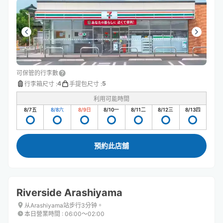
可保管的行李數
4
5
行李箱尺寸
:
手提包尺寸
:
利用可能時間
8/7
五
8/8
六
8/9
日
8/10
一
8/11
二
8/12
三
8/13
四
預約此店舖
Riverside Arashiyama
从Arashiyama站步行3分钟。
本日營業時間
:
06:00〜02:00