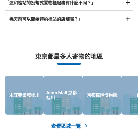
「這和桂站的投幣式置物櫃服務有什麼不同？」
桂駅改札外コインロッカー1
从阪急桂駅站步行0分钟。
「幾天前可以開始預約桂站的店舖呢？」
本日營業時間
:
08:00
〜
21:00
改札を出て右手側にあります。
東京都最多人寄物的地區
突發狀況下的安心理賠
發生行李破損、被偷等狀況時安心有保障
Aeon Mall 京都
永旺夢樂城桂川
京都鐵道博物館
桂川
可保管的行李數
小的
:
24
/
¥300
付款方式
現金
查看區域一覽
查看此投幣式儲物櫃的位置