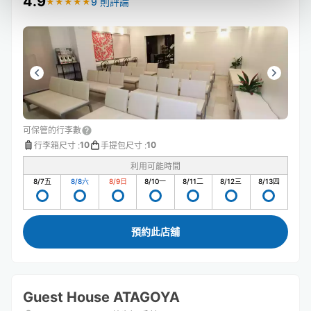
4.9
9 則評論
★
★
★
★
★
★
★
★
★
★
可保管的行李數
10
10
行李箱尺寸
:
手提包尺寸
:
利用可能時間
8/7
五
8/8
六
8/9
日
8/10
一
8/11
二
8/12
三
8/13
四
預約此店舖
Guest House ATAGOYA