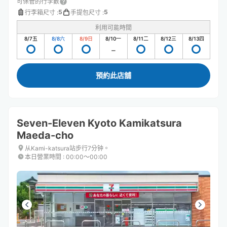
可保管的行李數
5
5
行李箱尺寸
:
手提包尺寸
:
利用可能時間
8/7
五
8/8
六
8/9
日
8/10
一
8/11
二
8/12
三
8/13
四
預約此店舖
Seven-Eleven Kyoto Kamikatsura
Maeda-cho
从Kami-katsura站步行7分钟。
本日營業時間
:
00:00〜00:00