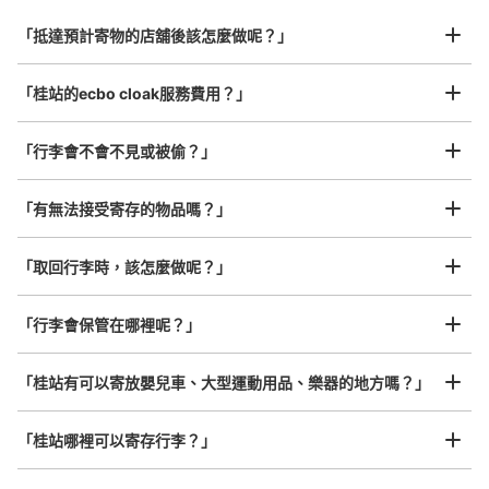
从阪急桂駅站步行0分钟。
行李箱尺寸
本日營業時間
:
04:40
〜
00:20
¥800
「抵達預計寄物的店舖後該怎麼做呢？」
/
日
改札を入って右手側にあります。
最長邊45cm以上的行李（行李箱、樂器、嬰兒車等）
「桂站的ecbo cloak服務費用？」
「行李會不會不見或被偷？」
許多地點佳/條件優的店鋪
工作人員拍完行李照片後

「有無法接受寄存的物品嗎？」
我們與許多地點方便的車站內店舖以及24小時營業的店鋪合作。
即完成寄存手續
「取回行李時，該怎麼做呢？」
可保管的行李數
「行李會保管在哪裡呢？」
大的
:
5
/
¥700
中等的
:
6
/
¥500
小的
:
9
/
¥300
付款方式
現金
「桂站有可以寄放嬰兒車、大型運動用品、樂器的地方嗎？」
查看此投幣式儲物櫃的位置
任何尺寸的行李都OK
「桂站哪裡可以寄存行李？」
放下行李，愉快度過一整天！
樂器、嬰兒車、腳踏車等，只要是1個人能搬運的行李尺寸就OK