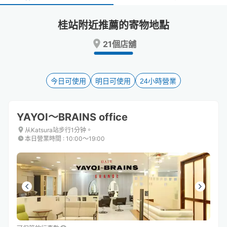
select
select
a
a
桂站附近推薦的寄物地點
date.
date.
Press
Press
21個店舖
the
the
question
question
mark
mark
key
key
今日可使用
明日可使用
24小時營業
to
to
get
get
the
the
YAYOI～BRAINS office
keyboard
keyboard
shortcuts
shortcuts
从Katsura站步行1分钟。
本日營業時間
:
10:00〜19:00
for
for
changing
changing
dates.
dates.