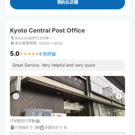
預約此店舖
Kyoto Central Post Office
从Kyoto站步行3分钟。
本日營業時間
:
09:00〜18:00
5.0
6 則評論
★
★
★
★
★
★
★
★
★
★
Great Service. Very helpful and very quick
可保管的行李數
30
0
行李箱尺寸
:
手提包尺寸
: