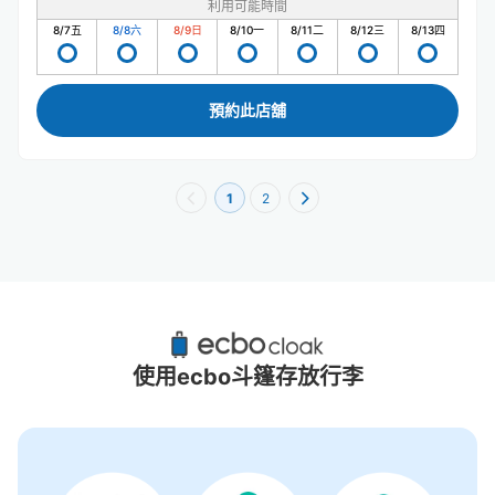
利用可能時間
8/7
五
8/8
六
8/9
日
8/10
一
8/11
二
8/12
三
8/13
四
預約此店舖
1
2
桂站附近推薦的寄物櫃
3個投幣式置物櫃
使用ecbo斗篷存放行李