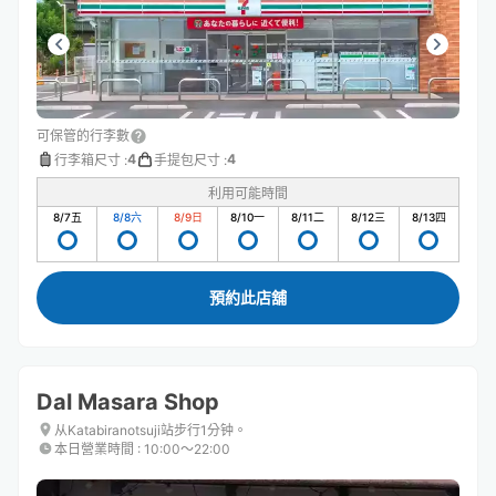
可保管的行李數
4
4
行李箱尺寸
:
手提包尺寸
:
利用可能時間
8/7
五
8/8
六
8/9
日
8/10
一
8/11
二
8/12
三
8/13
四
預約此店舖
Dal Masara Shop
从Katabiranotsuji站步行1分钟。
本日營業時間
:
10:00〜22:00