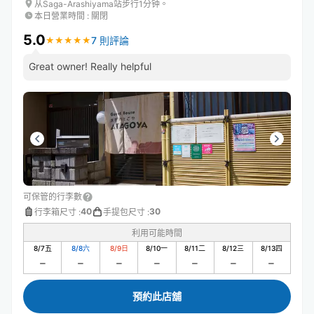
从Saga-Arashiyama站步行1分钟。
本日營業時間
:
關閉
5.0
7 則評論
★
★
★
★
★
★
★
★
★
★
Great owner! Really helpful
可保管的行李數
40
30
行李箱尺寸
:
手提包尺寸
:
利用可能時間
8/7
五
8/8
六
8/9
日
8/10
一
8/11
二
8/12
三
8/13
四
預約此店舖