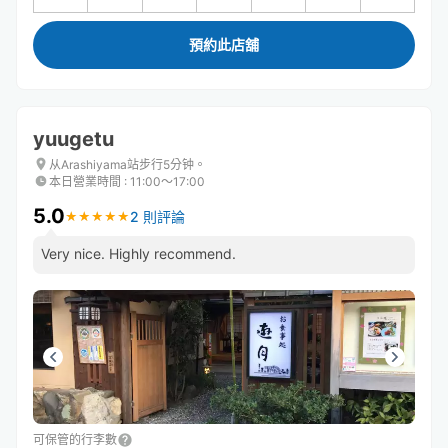
預約此店舖
yuugetu
从Arashiyama站步行5分钟。
本日營業時間
:
11:00〜17:00
5.0
2 則評論
★
★
★
★
★
★
★
★
★
★
Very nice. Highly recommend.
可保管的行李數