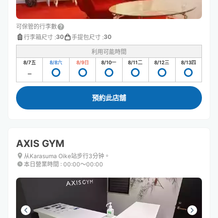
可保管的行李數
30
30
行李箱尺寸
:
手提包尺寸
:
利用可能時間
8/7
五
8/8
六
8/9
日
8/10
一
8/11
二
8/12
三
8/13
四
預約此店舖
AXIS GYM
从Karasuma Oike站步行3分钟。
本日營業時間
:
00:00〜00:00