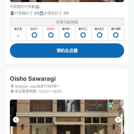
可保管的行李數
20
20
行李箱尺寸
:
手提包尺寸
:
利用可能時間
8/7
五
8/8
六
8/9
日
8/10
一
8/11
二
8/12
三
8/13
四
預約此店舖
Oisho Sawaragi
从Nijojo-mae站步行8分钟。
本日營業時間
:
10:00〜18:00