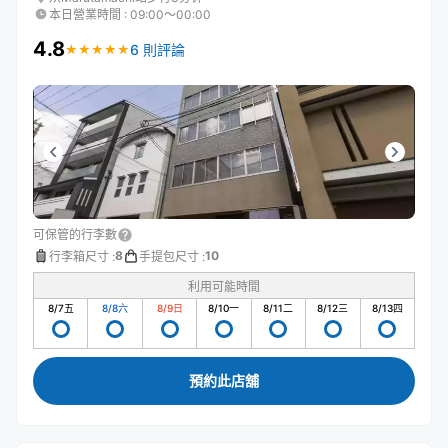
本日營業時間
:
09:00〜00:00
4.8
6 則評論
★
★
★
★
★
★
★
★
★
★
可保管的行李數
8
10
行李箱尺寸
:
手提包尺寸
:
利用可能時間
8/7
五
8/8
六
8/9
日
8/10
一
8/11
二
8/12
三
8/13
四
預約此店舖