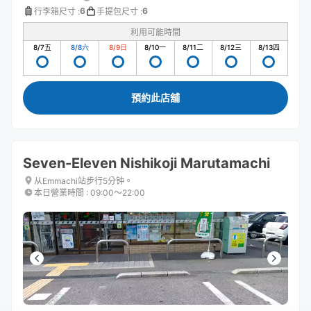
6
6
行李箱尺寸
:
手提包尺寸
:
利用可能時間
8/7
五
8/8
六
8/9
日
8/10
一
8/11
二
8/12
三
8/13
四
預約此店舖
Seven-Eleven Nishikoji Marutamachi
从Emmachi站步行5分钟。
本日營業時間
:
09:00〜22:00