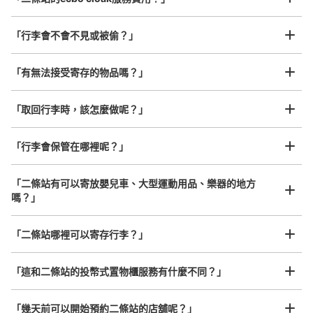
「行李會不會不見或被偷？」
許多地點佳/條件優的店鋪
工作人員拍完行李照片後

「有無法接受寄存的物品嗎？」
我們與許多地點方便的車站內店舖以及24小時營業的店鋪合作。
即完成寄存手續
「取回行李時，該怎麼做呢？」
可保管的行李數
「行李會保管在哪裡呢？」
大的
:
2
/
¥600
中等的
:
2
/
¥400
小的
:
22
/
¥300
付款方式
現金
「二條站有可以寄放嬰兒車、大型運動用品、樂器的地方
嗎？」
查看此投幣式儲物櫃的位置
任何尺寸的行李都OK
「二條站哪裡可以寄存行李？」
放下行李，愉快度過一整天！
樂器、嬰兒車、腳踏車等，只要是1個人能搬運的行李尺寸就OK
地下鉄二条駅コインロッカー
「這和二條站的投幣式置物櫃服務有什麼不同？」
从地下鉄二条駅站步行0分钟。
本日營業時間
:
08:30
〜
21:00
「幾天前可以開始預約二條站的店舖呢？」