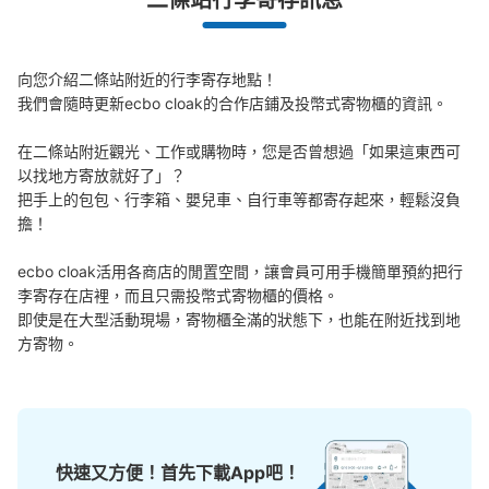
二條站行李寄存訊息
二条駅前ショッピングセンターBivi内コイ
ンロッカー
从JR二条駅站步行3分钟。
向您介紹二條站附近的行李寄存地點！

本日營業時間
:
09:00
〜
00:00
我們會隨時更新ecbo cloak的合作店鋪及投幣式寄物櫃的資訊。

二条城駅前にあるBivi内の一階、飲食店李朝園の前にあり
ます。
在二條站附近觀光、工作或購物時，您是否曾想過「如果這東西可
以找地方寄放就好了」？

把手上的包包、行李箱、嬰兒車、自行車等都寄存起來，輕鬆沒負
擔！

ecbo cloak活用各商店的閒置空間，讓會員可用手機簡單預約把行
李寄存在店裡，而且只需投幣式寄物櫃的價格。

即使是在大型活動現場，寄物櫃全滿的狀態下，也能在附近找到地
方寄物。
可保管的行李數
大的
:
2
/
¥400
中等的
:
3
/
¥300
小的
:
10
/
¥200
付款方式
現金
快速又方便！首先下載App吧！