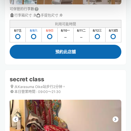
可保管的行李數
3
0
行李箱尺寸
:
手提包尺寸
:
利用可能時間
8/7
五
8/8
六
8/9
日
8/10
一
8/11
二
8/12
三
8/13
四
預約此店舖
secret class
从Karasuma Oike站步行2分钟。
本日營業時間
:
09:00〜21:30