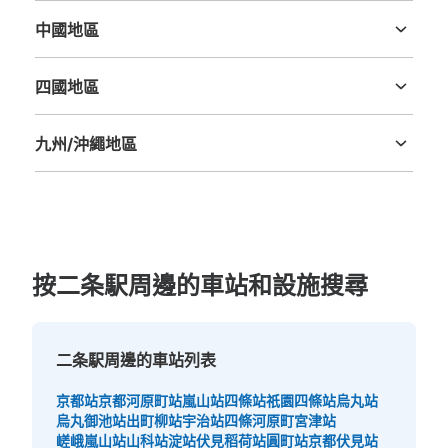
中國地區
鳥取縣
島根縣
岡山縣
廣島縣
山口縣
四國地區
德島縣
香川縣
愛媛縣
高知縣
九州/沖繩地區
福岡縣
佐賀縣
長崎縣
熊本縣
大分縣
宮崎縣
鹿児島縣
沖縄縣
按二条駅周邊的車站和設施搜尋
二条駅周邊的車站列表
京都站
京都河原町站
嵐山站
四條站
祇園四條站
烏丸站
烏丸御池站
出町柳站
宇治站
四條河原町
宮津站
嵯峨嵐山站
山科站
淀站
伏見稻荷站
圓町站
京都伏見站