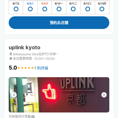
8/7
五
8/8
六
8/9
日
8/10
一
8/11
二
8/12
三
8/13
四
預約此店舖
uplink kyoto
从Karasuma Oike站步行1分钟。
本日營業時間
:
10:00〜22:00
5.0
1 則評論
★
★
★
★
★
★
★
★
★
★
可保管的行李數