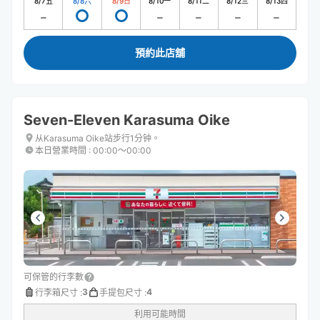
8/7
五
8/8
六
8/9
日
8/10
一
8/11
二
8/12
三
8/13
四
預約此店舖
Seven-Eleven Karasuma Oike
从Karasuma Oike站步行1分钟。
本日營業時間
:
00:00〜00:00
可保管的行李數
3
4
行李箱尺寸
:
手提包尺寸
:
利用可能時間