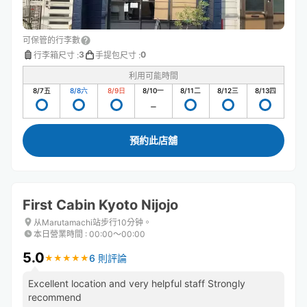
可保管的行李數
3
0
行李箱尺寸
:
手提包尺寸
:
利用可能時間
8/7
五
8/8
六
8/9
日
8/10
一
8/11
二
8/12
三
8/13
四
預約此店舖
First Cabin Kyoto Nijojo
从Marutamachi站步行10分钟。
本日營業時間
:
00:00〜00:00
5.0
6 則評論
★
★
★
★
★
★
★
★
★
★
Excellent location and very helpful staff Strongly
recommend