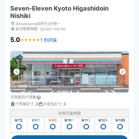
Seven-Eleven Kyoto Higashidoin
Nishiki
从Karasuma站步行2分钟。
本日營業時間
:
00:00〜00:00
5.0
1 則評論
★
★
★
★
★
★
★
★
★
★
可保管的行李數
3
3
行李箱尺寸
:
手提包尺寸
:
利用可能時間
8/7
五
8/8
六
8/9
日
8/10
一
8/11
二
8/12
三
8/13
四