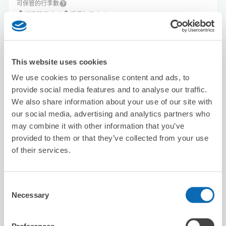
可保管的行李數
4
4
行李箱尺寸
:
手提包尺寸
:
利用可能時間
8/7
五
8/8
六
8/9
日
8/10
一
8/11
二
8/12
三
8/13
四
This website uses cookies
預約此店舖
We use cookies to personalise content and ads, to
provide social media features and to analyse our traffic.
We also share information about your use of our site with
our social media, advertising and analytics partners who
APAHOTEL KYOTOGOJYOOMIYA
may combine it with other information that you’ve
provided to them or that they’ve collected from your use
从Tambaguchi站步行10分钟。
本日營業時間
:
00:00〜00:00
of their services.
Consent
Necessary
Selection