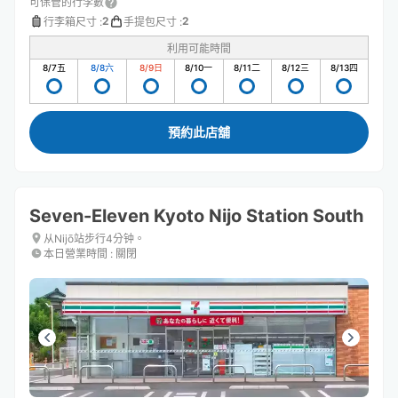
可保管的行李數
2
2
行李箱尺寸
:
手提包尺寸
:
利用可能時間
8/7
五
8/8
六
8/9
日
8/10
一
8/11
二
8/12
三
8/13
四
預約此店舖
Seven-Eleven Kyoto Nijo Station South
从Nijō站步行4分钟。
本日營業時間
:
關閉