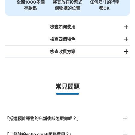
全國1000多個
將其放在投幣式
任何尺寸的行李
存款點
儲物櫃的位置
都OK
檢查如何使用
檢查四個特色
檢查收費方案
手提包尺寸
¥500
/
日
最長邊未滿45cm的行李（小型背包、手提包、手提行李
常見問題
等）
事先用手機預約

全國有1,000家以上合作店鋪
指定的日期和時間
JR二条駅改札外コインロッカー
北起北海道，南至沖繩，以都市為中心，全國皆可使用此服務。
从JA二条駅站步行0分钟。
行李箱尺寸
本日營業時間
:
09:00
〜
20:00
¥800
「抵達預計寄物的店舖後該怎麼做呢？」
/
日
改札を出て前方、パン屋シズヤの横にあります。
最長邊45cm以上的行李（行李箱、樂器、嬰兒車等）
「二條站的ecbo cloak服務費用？」