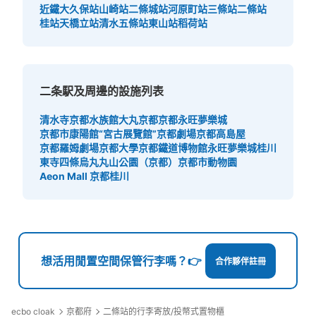
近鐵大久保站
山崎站
二條城站
河原町站
三條站
二條站
桂站
天橋立站
清水五條站
東山站
稻荷站
二条駅及周邊的設施列表
清水寺
京都水族館
大丸京都
京都永旺夢樂城
京都市康陽館“宮古展覽館”
京都劇場
京都高島屋
京都羅姆劇場
京都大學
京都鐵道博物館
永旺夢樂城桂川
東寺
四條烏丸
丸山公園（京都）
京都市動物園
Aeon Mall 京都桂川
想活用閒置空間保管行李嗎？👉
合作夥伴註冊
ecbo cloak
京都府
二條站的行李寄放/投幣式置物櫃