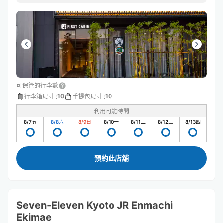
可保管的行李數
10
10
行李箱尺寸
:
手提包尺寸
:
利用可能時間
8/7
五
8/8
六
8/9
日
8/10
一
8/11
二
8/12
三
8/13
四
預約此店舖
Seven-Eleven Kyoto JR Enmachi
Ekimae