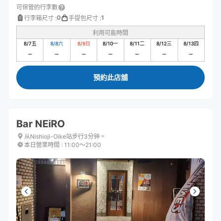
可保管的行李數
0
1
行李箱尺寸
:
手提包尺寸
:
利用可能時間
8/7
五
8/8
六
8/9
日
8/10
一
8/11
二
8/12
三
8/13
四
預約此店舖
Bar NEiRO
从Nishioji-Oike站步行3分钟。
本日營業時間
:
11:00〜21:00