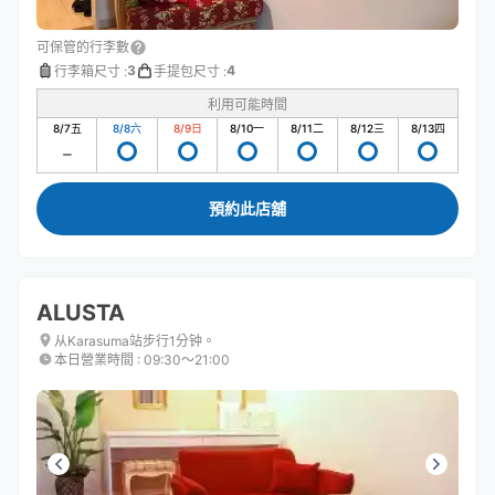
可保管的行李數
3
4
行李箱尺寸
:
手提包尺寸
:
利用可能時間
8/7
五
8/8
六
8/9
日
8/10
一
8/11
二
8/12
三
8/13
四
預約此店舖
ALUSTA
从Karasuma站步行1分钟。
本日營業時間
:
09:30〜21:00