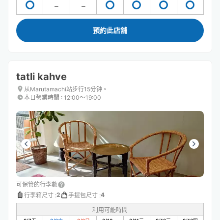
預約此店舖
tatli kahve
从Marutamachi站步行15分钟。
本日營業時間
:
12:00〜19:00
可保管的行李數
2
4
行李箱尺寸
:
手提包尺寸
:
利用可能時間