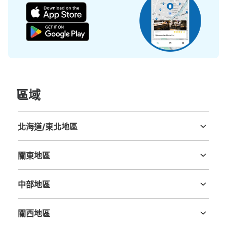
查看此投幣式儲物櫃的位置
區域
北海道/東北地區
北海道
青森縣
岩手縣
宮城縣
秋田縣
山形縣
福島縣
關東地區
茨城縣
栃木縣
群馬縣
埼玉縣
千葉縣
東京都
神奈川縣
中部地區
新潟縣
富山縣
石川縣
福井縣
山梨縣
長野縣
岐阜縣
静岡縣
愛知縣
關西地區
三重縣
滋賀縣
京都府
大阪府
兵庫縣
奈良縣
和歌山縣