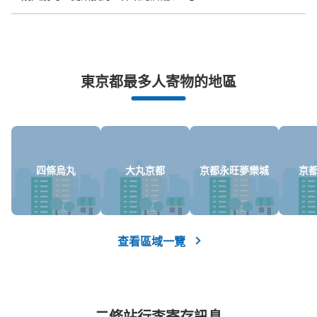
改札を出て右手側にあります。 JR二条駅と隣接してお
り、JRからも徒歩1分ほどです。 左側10個はマイロッカー
突發狀況下的安心理賠
東京都最多人寄物的地區
發生行李破損、被偷等狀況時安心有保障
四條烏丸
大丸京都
京都永旺夢樂城
京
可保管的行李數
大的
:
3
/
¥500
中等的
:
10
/
¥400
付款方式
現金
查看區域一覽
查看此投幣式儲物櫃的位置