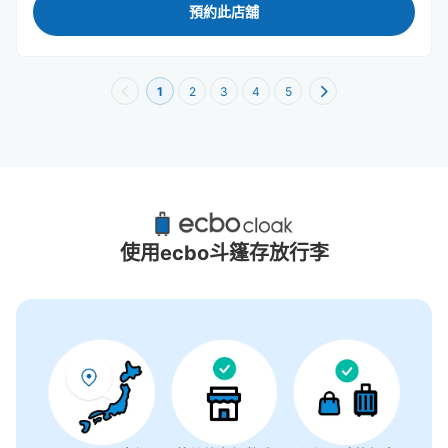
預約此店舖
1
2
3
4
5
二條站附近推薦的寄物櫃
3個投幣式置物櫃
使用ecbo斗篷存放行李