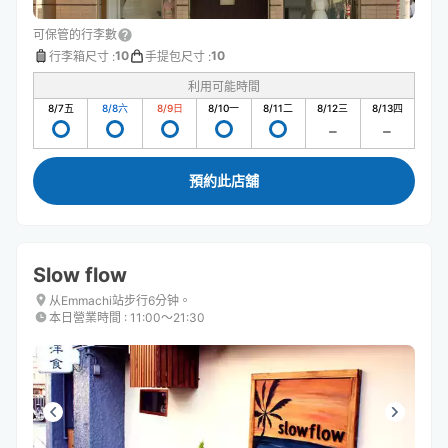
可保管的行李數
10
10
行李箱尺寸
:
手提包尺寸
:
利用可能時間
8/7
五
8/8
六
8/9
日
8/10
一
8/11
二
8/12
三
8/13
四
預約此店舖
Slow flow
从Emmachi站步行6分钟。
本日營業時間
:
11:00〜21:30