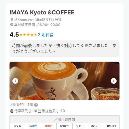
IMAYA Kyoto &COFFEE
从Karasuma Oike站步行4分钟。
本日營業時間
:
06:00〜20:00
4.5
2 則評論
★
★
★
★
★
★
★
★
★
★
時間が前後しましたか、快く対応してくださいました。あ
りがとうございました。
可保管的行李數
10
10
行李箱尺寸
:
手提包尺寸
:
利用可能時間
8/7
五
8/8
六
8/9
日
8/10
一
8/11
二
8/12
三
8/13
四