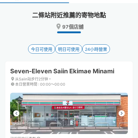
select
select
a
a
二條站附近推薦的寄物地點
date.
date.
Press
Press
97個店舖
the
the
question
question
mark
mark
key
key
今日可使用
明日可使用
24小時營業
to
to
get
get
the
the
Seven-Eleven Saiin Ekimae Minami
keyboard
keyboard
shortcuts
shortcuts
从Saiin站步行2分钟。
本日營業時間
:
00:00〜00:00
for
for
changing
changing
dates.
dates.