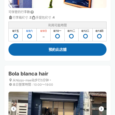
可保管的行李數
2
4
行李箱尺寸
:
手提包尺寸
:
利用可能時間
8/7
五
8/8
六
8/9
日
8/10
一
8/11
二
8/12
三
8/13
四
預約此店舖
Bola blanca hair
从Nijojo-mae站步行5分钟。
本日營業時間
:
10:00〜19:00