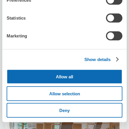
Preferences
可保管的行李數
3
0
行李箱尺寸
:
手提包尺寸
:
Statistics
利用可能時間
8/7
五
8/8
六
8/9
日
8/10
一
8/11
二
8/12
三
8/13
四
Marketing
預約此店舖
Show details
Spin Hair Karasuma
Allow all
从Karasuma站步行2分钟。
本日營業時間
:
10:30〜20:30
Allow selection
Deny