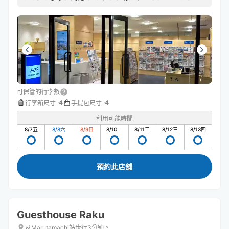
スを使うの初めてですが、とても便利です。また利用させ
て頂きます！
可保管的行李數
4
4
行李箱尺寸
:
手提包尺寸
:
利用可能時間
8/7
五
8/8
六
8/9
日
8/10
一
8/11
二
8/12
三
8/13
四
預約此店舖
Guesthouse Raku
从Marutamachi站步行3分钟。