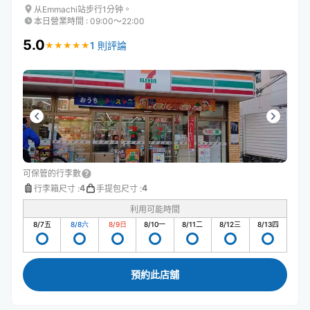
从Emmachi站步行1分钟。
本日營業時間
:
09:00〜22:00
5.0
1 則評論
★
★
★
★
★
★
★
★
★
★
可保管的行李數
4
4
行李箱尺寸
:
手提包尺寸
:
利用可能時間
8/7
五
8/8
六
8/9
日
8/10
一
8/11
二
8/12
三
8/13
四
預約此店舖