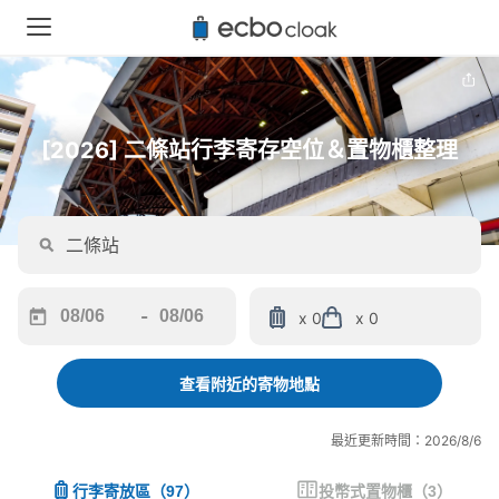
[2026] 二條站行李寄存空位＆置物櫃整理
-
x 0
x 0
Navigate
Navigate
forward
backward
to
to
查看附近的寄物地點
interact
interact
with
with
最近更新時間：2026/8/6
the
the
calendar
calendar
行李寄放區
（
97
）
投幣式置物櫃
（
3
）
and
and