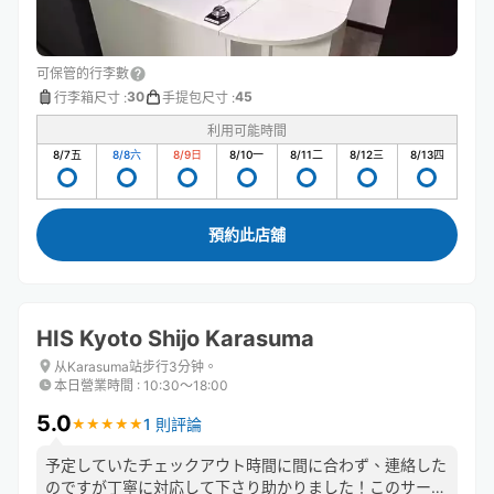
可保管的行李數
30
45
行李箱尺寸
:
手提包尺寸
:
利用可能時間
8/7
五
8/8
六
8/9
日
8/10
一
8/11
二
8/12
三
8/13
四
預約此店舖
HIS Kyoto Shijo Karasuma
从Karasuma站步行3分钟。
本日營業時間
:
10:30〜18:00
5.0
1 則評論
★
★
★
★
★
★
★
★
★
★
予定していたチェックアウト時間に間に合わず、連絡した
のですが丁寧に対応して下さり助かりました！このサービ