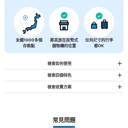
全國1000多個
將其放在投幣式
任何尺寸的行李
存款點
儲物櫃的位置
都OK
檢查如何使用
檢查四個特色
檢查收費方案
手提包尺寸
¥500
/
日
最長邊未滿45cm的行李（小型背包、手提包、手提行李
常見問題
等）
事先用手機預約

全國有1,000家以上合作店鋪