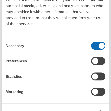
「鶴屋百貨哪裡可以寄存行李？」
our social media, advertising and analytics partners who
放下行李，愉快度過一整天！
樂器、嬰兒車、腳踏車等，只要是1個人能搬運的行李尺寸就OK
may combine it with other information that you’ve
查看此投幣式儲物櫃的位置
provided to them or that they’ve collected from your use
「這和鶴屋百貨的投幣式置物櫃服務有什麼不同？」
of their services.
「幾天前可以開始預約鶴屋百貨的店舖呢？」
Consent
Necessary
Selection
突發狀況下的安心理賠
Preferences
鶴屋百貨行李寄存訊息
發生行李破損、被偷等狀況時安心有保障
Statistics
向您介紹鶴屋百貨附近的行李寄存地點！

我們會隨時更新ecbo cloak的合作店鋪及投幣式寄物櫃的資訊。

【コインロッカー】ＮＰＣ２４Ｈ クイッ
Marketing
在鶴屋百貨附近觀光、工作或購物時，您是否曾想過「如果這東西
ク池袋パーキング（PUDO）
可以找地方寄放就好了」？

从池袋站步行3m。
本日營業時間 00:00〜00:00
把手上的包包、行李箱、嬰兒車、自行車等都寄存起來，輕鬆沒負