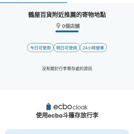
select
select
a
a
鶴屋百貨附近推薦的寄物地點
date.
date.
Press
Press
0個店舖
the
the
question
question
mark
mark
key
key
今日可使用
明日可使用
24小時營業
to
to
get
get
the
the
沒有關於行李寄存處的資訊
keyboard
keyboard
shortcuts
shortcuts
for
for
changing
changing
dates.
dates.
鶴屋百貨附近推薦的寄物櫃
23個投幣式置物櫃
使用ecbo斗篷存放行李