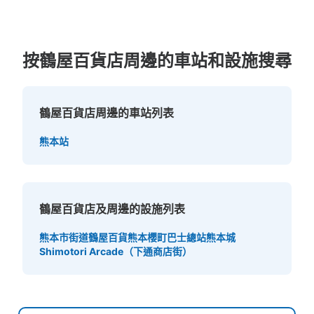
按鶴屋百貨店周邊的車站和設施搜尋
鶴屋百貨店周邊的車站列表
可保管的行李數
中等的
:
12
/
¥500
小的
:
21
/
¥400
熊本站
付款方式
現金, ICカード, QR決済
查看此投幣式儲物櫃的位置
鶴屋百貨店及周邊的設施列表
熊本市街道
鶴屋百貨
熊本櫻町巴士總站
熊本城
Shimotori Arcade（下通商店街）
池袋駅 改札内コインロッカー
从JR池袋站步行0分钟。
本日營業時間
:
04:25
〜
00:21
JR線池袋駅改札内