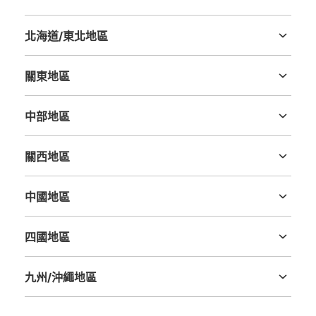
北海道/東北地區
北海道
青森縣
岩手縣
宮城縣
秋田縣
山形縣
福島縣
關東地區
可保管的行李數
茨城縣
栃木縣
群馬縣
埼玉縣
千葉縣
東京都
神奈川縣
大的
:
5
/
¥700
中等的
:
14
/
¥500
小的
:
6
/
¥400
中部地區
付款方式
現金, ICカード
新潟縣
富山縣
石川縣
福井縣
山梨縣
長野縣
岐阜縣
静岡縣
愛知縣
關西地區
查看此投幣式儲物櫃的位置
三重縣
滋賀縣
京都府
大阪府
兵庫縣
奈良縣
和歌山縣
中國地區
鳥取縣
島根縣
岡山縣
廣島縣
山口縣
池袋駅 改札内コインロッカー
四國地區
从JR池袋站步行0分钟。
德島縣
香川縣
愛媛縣
高知縣
本日營業時間
:
04:25
〜
00:21
JR池袋駅 改札内
九州/沖繩地區
福岡縣
佐賀縣
長崎縣
熊本縣
大分縣
宮崎縣
鹿児島縣
沖縄縣