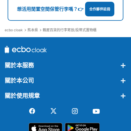
想活用閒置空間保管行李嗎？👉
合作夥伴註冊
ecbo cloak
熊本県
鶴屋百貨的行李寄放/投幣式置物櫃
關於本服務
可保管的行李數
大的
:
3
/
¥700
中等的
:
3
/
¥500
小的
:
4
/
¥400
付款方式
關於本公司
現金, ICカード, QR決済
查看此投幣式儲物櫃的位置
關於使用規章
池袋駅 改札内コインロッカー
从JR池袋站步行0分钟。