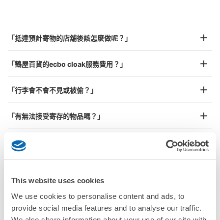
指定的日期和時間
北起北海道，南至沖繩，以都市為中心，全國皆可使用此服務。
行李箱尺寸
¥800
「抵達預計寄物的店舖後該怎麼做呢？」
/
日
最長邊45cm以上的行李（行李箱、樂器、嬰兒車等）
「鶴屋百貨的ecbo cloak服務費用？」
「行李會不會不見或被偷？」
許多地點佳/條件優的店鋪
工作人員拍完行李照片後

「有無法接受寄存的物品嗎？」
【コインロッカー】JR山手線 池袋駅 マル
我們與許多地點方便的車站內店舖以及24小時營業的店鋪合作。
即完成寄存手續
チエキューブ（メトロポリタン口 1･2番線
「取回行李時，該怎麼做呢？」
行き階段付近）
从池袋站步行0m。
本日營業時間 06:00〜22:00
「行李會保管在哪裡呢？」
可保管的行李數
This website uses cookies
小碼： 4
中尺寸： 4
L 尺寸： 3
「鶴屋百貨有可以寄放嬰兒車、大型運動用品、樂器的地方
We use cookies to personalise content and ads, to
嗎？」
利用可能時間
provide social media features and to analyse our traffic.
8/8
8/9
8/10
8/11
8/12
8/13
8/14
We also share information about your use of our site with
任何尺寸的行李都OK