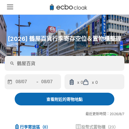
[2026] 鶴屋百貨行李寄存空位＆置物櫃整理
-
x 0
x 0
Navigate
Navigate
forward
backward
to
to
查看附近的寄物地點
interact
interact
with
with
最近更新時間：2026/8/7
the
the
calendar
calendar
行李寄放區
（
0
）
投幣式置物櫃
（
23
）
and
and