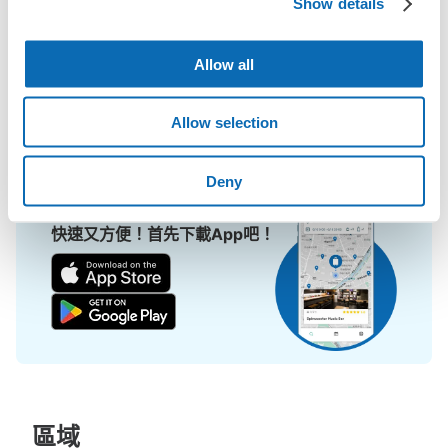
Show details
擔！

可保管的行李數
小碼： 12
中尺寸： 15
L 尺寸： 3
ecbo cloak活用各商店的閒置空間，讓會員可用手機簡單預約把行
Allow all
利用可能時間
李寄存在店裡，而且只需投幣式寄物櫃的價格。

8/7
8/8
8/9
8/10
8/11
8/12
8/13
即使是在大型活動現場，寄物櫃全滿的狀態下，也能在附近找到地
方寄物。
Allow selection
查看此投幣式儲物櫃的位置
Deny
快速又方便！首先下載App吧！
池袋駅 改札内コインロッカー
从JR池袋站步行1分钟。
本日營業時間
:
00:00
〜
00:00
池袋駅 改札内
區域