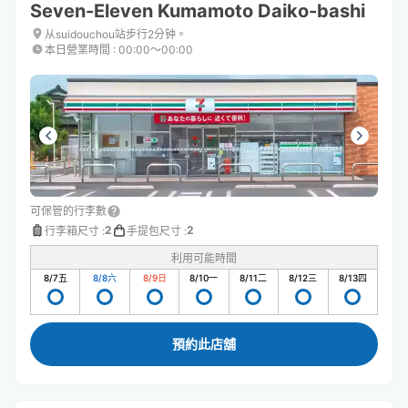
Seven-Eleven Kumamoto Daiko-bashi
从suidouchou站步行2分钟。
本日營業時間
:
00:00〜00:00
可保管的行李數
2
2
行李箱尺寸
:
手提包尺寸
:
利用可能時間
8/7
五
8/8
六
8/9
日
8/10
一
8/11
二
8/12
三
8/13
四
預約此店舖