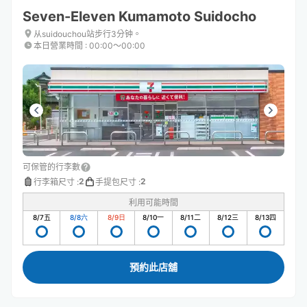
Seven-Eleven Kumamoto Suidocho
从suidouchou站步行3分钟。
本日營業時間
:
00:00〜00:00
可保管的行李數
2
2
行李箱尺寸
:
手提包尺寸
:
利用可能時間
8/7
五
8/8
六
8/9
日
8/10
一
8/11
二
8/12
三
8/13
四
預約此店舖