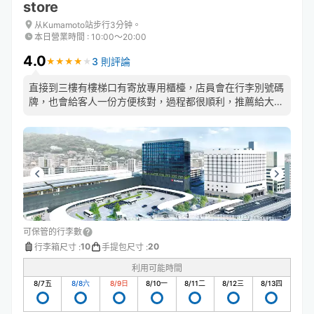
store
从Kumamoto站步行3分钟。
本日營業時間
:
10:00〜20:00
4.0
3 則評論
★
★
★
★
★
★
★
★
★
★
直接到三樓有樓梯口有寄放專用櫃檯，店員會在行李別號碼
牌，也會給客人一份方便核對，過程都很順利，推薦給大行
李無法放入寄物櫃的人
可保管的行李數
10
20
行李箱尺寸
:
手提包尺寸
:
利用可能時間
8/7
五
8/8
六
8/9
日
8/10
一
8/11
二
8/12
三
8/13
四