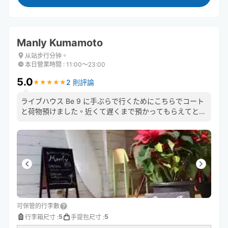
Manly Kumamoto
从站步行分钟。
本日營業時間
:
11:00〜23:00
5.0
2 則評論
★
★
★
★
★
★
★
★
★
★
ライブハウス Be 9 に手ぶらで行くためにこちらでコート
と荷物預けました。近くて遅くまで預かってもらえてとて
も便利でした。パンケーキもとても美味しかったです！
可保管的行李數
5
5
行李箱尺寸
:
手提包尺寸
: