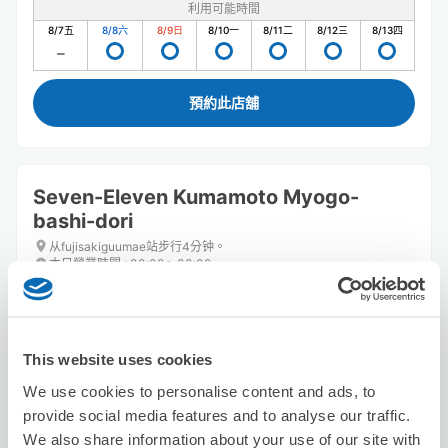
利用可能時間
8/7
五
8/8
六
8/9
日
8/10
一
8/11
二
8/12
三
8/13
四
預約此店舖
Seven-Eleven Kumamoto Myogo-
bashi-dori
从fujisakiguumae站步行4分钟。
本日營業時間
:
00:00〜00:00
This website uses cookies
We use cookies to personalise content and ads, to
provide social media features and to analyse our traffic.
We also share information about your use of our site with
可保管的行李數