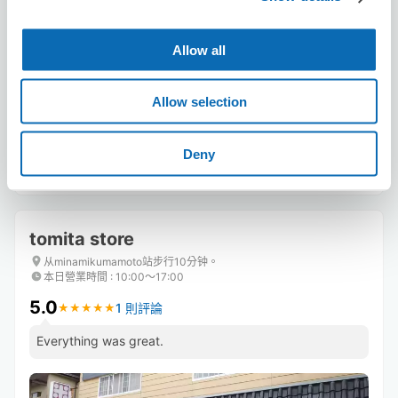
可保管的行李數
2
4
行李箱尺寸
:
手提包尺寸
:
Allow all
利用可能時間
8/7
五
8/8
六
8/9
日
8/10
一
8/11
二
8/12
三
8/13
四
Allow selection
Deny
預約此店舖
tomita store
从minamikumamoto站步行10分钟。
本日營業時間
:
10:00〜17:00
5.0
1 則評論
★
★
★
★
★
★
★
★
★
★
Everything was great.