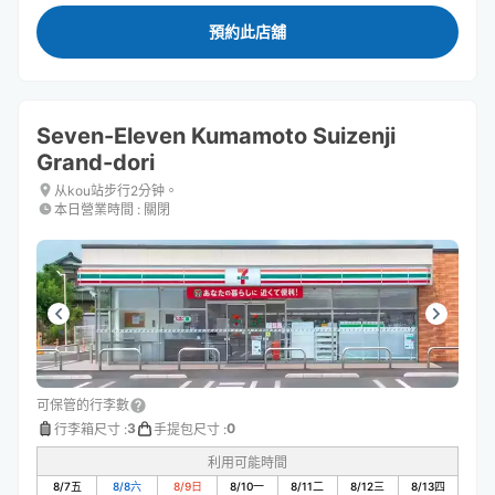
預約此店舖
Seven-Eleven Kumamoto Suizenji
Grand-dori
从kou站步行2分钟。
本日營業時間
:
關閉
可保管的行李數
3
0
行李箱尺寸
:
手提包尺寸
:
利用可能時間
8/7
五
8/8
六
8/9
日
8/10
一
8/11
二
8/12
三
8/13
四