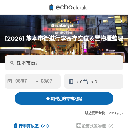
[2026] 熊本市街道行李寄存空位＆置物櫃整理
-
x 0
x 0
Navigate
Navigate
forward
backward
to
to
查看附近的寄物地點
interact
interact
with
with
最近更新時間：2026/8/7
the
the
calendar
calendar
行李寄放區
（
21
）
投幣式置物櫃
（
2
）
and
and