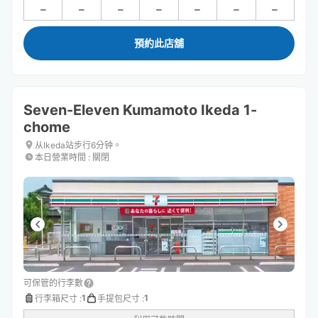
預約此店舖
Seven-Eleven Kumamoto Ikeda 1-
chome
从Ikeda站步行6分钟。
本日營業時間
:
關閉
可保管的行李數
1
1
行李箱尺寸
:
手提包尺寸
: