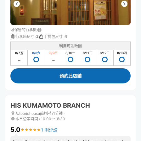
可保管的行李數
2
4
行李箱尺寸
:
手提包尺寸
:
利用可能時間
8/7
五
8/8
六
8/9
日
8/10
一
8/11
二
8/12
三
8/13
四
預約此店舖
HIS KUMAMOTO BRANCH
从toorichousuji站步行1分钟。
本日營業時間
:
10:00〜18:30
5.0
1 則評論
★
★
★
★
★
★
★
★
★
★