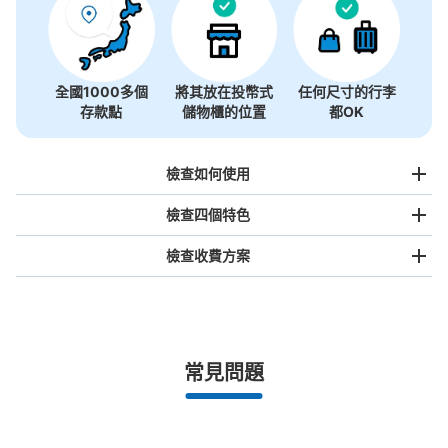
全國1000多個
將其放在投幣式
任何尺寸的行李
存款點
儲物櫃的位置
都OK
檢查如何使用
檢查四個特色
檢查收費方案
手提包尺寸
¥500
/
日
最長邊未滿45cm的行李（小型背包、手提包、手提行李
常見問題
等）
事先用手機預約

全國有1,000家以上合作店鋪
指定的日期和時間
スマホスピタル熊本下通店
北起北海道，南至沖繩，以都市為中心，全國皆可使用此服務。