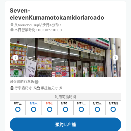
Seven-
elevenKumamotokamidoriarcado
从toorichousuji站步行4分钟。
本日營業時間
:
00:00〜00:00
可保管的行李數
5
5
行李箱尺寸
:
手提包尺寸
:
利用可能時間
8/7
五
8/8
六
8/9
日
8/10
一
8/11
二
8/12
三
8/13
四
預約此店舖