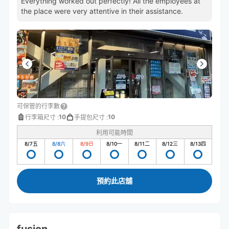
Everything worked out perfectly! All the employees at
the place were very attentive in their assistance.
可保管的行李數
10
10
行李箱尺寸
:
手提包尺寸
:
利用可能時間
8/7
五
8/8
六
8/9
日
8/10
一
8/11
二
8/12
三
8/13
四
預約此店舖