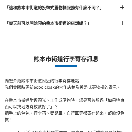
「這和熊本市街道的投幣式置物櫃服務有什麼不同？」
熊本桜町バスターミナル内コインロッカー
「幾天前可以開始預約熊本市街道的店舖呢？」
2番ホーム
从桜町バスターミナル站步行0分钟。
本日營業時間
:
04:00
〜
02:00
市電や辛島町側では最も近い場所です。
突發狀況下的安心理賠
熊本市街道行李寄存訊息
發生行李破損、被偷等狀況時安心有保障
向您介紹熊本市街道附近的行李寄存地點！

我們會隨時更新ecbo cloak的合作店鋪及投幣式寄物櫃的資訊。

在熊本市街道附近觀光、工作或購物時，您是否曾想過「如果這東
西可以找地方寄放就好了」？

把手上的包包、行李箱、嬰兒車、自行車等都寄存起來，輕鬆沒負
可保管的行李數
擔！

大的
:
3
/
¥700
中等的
:
3
/
¥600
小的
:
14
/
¥400
付款方式