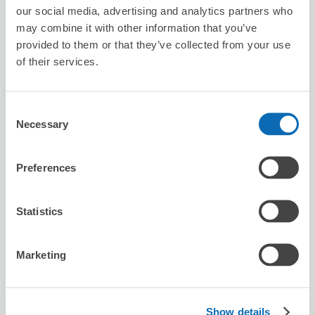
our social media, advertising and analytics partners who
2
2
行李箱尺寸
:
手提包尺寸
:
may combine it with other information that you’ve
利用可能時間
provided to them or that they’ve collected from your use
8/7
五
8/8
六
8/9
日
8/10
一
8/11
二
8/12
三
8/13
四
of their services.
預約此店舖
Consent
Necessary
Selection
Seven-Eleven Kumamoto Tsuboii 2-
Preferences
chome
从fujisakiguumae站步行3分钟。
Statistics
本日營業時間
:
00:00〜00:00
Marketing
Show details