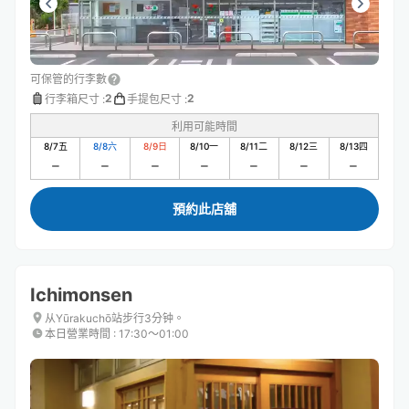
可保管的行李數
2
2
行李箱尺寸
:
手提包尺寸
:
利用可能時間
8/7
五
8/8
六
8/9
日
8/10
一
8/11
二
8/12
三
8/13
四
預約此店舖
Ichimonsen
从Yūrakuchō站步行3分钟。
本日營業時間
:
17:30〜01:00