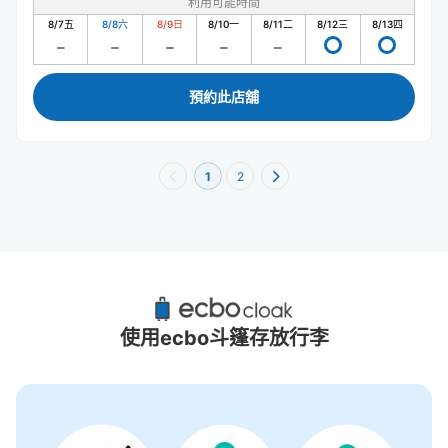
利用可能時間
8/7
五
8/8
六
8/9
日
8/10
一
8/11
二
8/12
三
8/13
四
預約此店舖
1
2
熊本市街道附近推薦的寄物櫃
2個投幣式置物櫃
使用ecbo斗篷存放行李