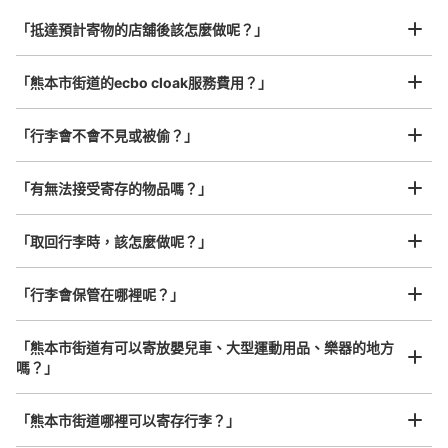
从市電花畑町站步行3分钟。
行李箱尺寸
本日營業時間
:
11:00
〜
20:00
¥800
「抵達預計寄物的店舖後該怎麼做呢？」
/
日
銀座通りの2階。入口は階段で一人通る程度 スマホ修理
店。ecbo cloak加盟店でホームページから予約、決済を行
最長邊45cm以上的行李（行李箱、樂器、嬰兒車等）
「熊本市街道的ecbo cloak服務費用？」
う
「行李會不會不見或被偷？」
許多地點佳/條件優的店鋪
工作人員拍完行李照片後

「有無法接受寄存的物品嗎？」
我們與許多地點方便的車站內店舖以及24小時營業的店鋪合作。
即完成寄存手續
「取回行李時，該怎麼做呢？」
「行李會保管在哪裡呢？」
可保管的行李數
大的
:
2
/
¥800
中等的
:
2
/
¥500
「熊本市街道有可以寄放嬰兒車、大型運動用品、樂器的地方
付款方式
嗎？」
クレジットカード ecbo cloak上
任何尺寸的行李都OK
查看此投幣式儲物櫃的位置
「熊本市街道哪裡可以寄存行李？」
放下行李，愉快度過一整天！
樂器、嬰兒車、腳踏車等，只要是1個人能搬運的行李尺寸就OK