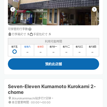
可保管的行李數
5
5
行李箱尺寸
:
手提包尺寸
:
利用可能時間
8/7
五
8/8
六
8/9
日
8/10
一
8/11
二
8/12
三
8/13
四
預約此店舖
Seven-Eleven Kumamoto Kurokami 2-
chome
从kurokamimachi站步行7分钟。
本日營業時間
:
00:00〜00:00