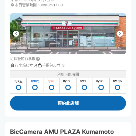
本日營業時間
:
09:00〜17:00
可保管的行李數
4
3
行李箱尺寸
:
手提包尺寸
:
利用可能時間
8/7
五
8/8
六
8/9
日
8/10
一
8/11
二
8/12
三
8/13
四
預約此店舖
BicCamera AMU PLAZA Kumamoto