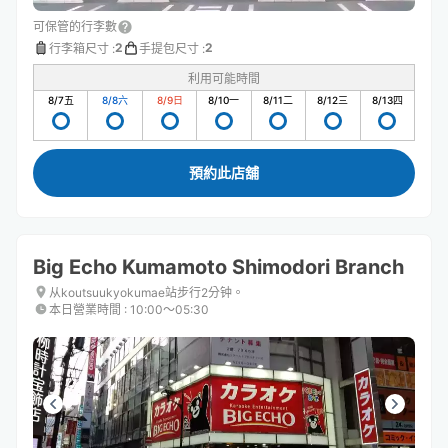
可保管的行李數
2
2
行李箱尺寸
:
手提包尺寸
:
利用可能時間
8/7
五
8/8
六
8/9
日
8/10
一
8/11
二
8/12
三
8/13
四
預約此店舖
Big Echo Kumamoto Shimodori Branch
从koutsuukyokumae站步行2分钟。
本日營業時間
:
10:00〜05:30