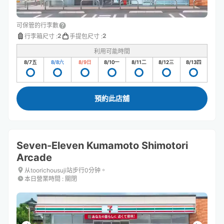
可保管的行李數
2
2
行李箱尺寸
:
手提包尺寸
:
利用可能時間
8/7
五
8/8
六
8/9
日
8/10
一
8/11
二
8/12
三
8/13
四
預約此店舖
Seven-Eleven Kumamoto Shimotori
Arcade
从toorichousuji站步行0分钟。
本日營業時間
:
關閉