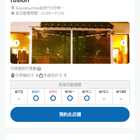
fusion
从suidouchou站步行3分钟。
本日營業時間
:
12:30〜17:30
可保管的行李數
2
2
行李箱尺寸
:
手提包尺寸
:
利用可能時間
8/7
五
8/8
六
8/9
日
8/10
一
8/11
二
8/12
三
8/13
四
預約此店舖