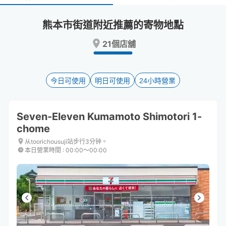
select
select
a
a
熊本市街道附近推薦的寄物地點
date.
date.
Press
Press
21個店舖
the
the
question
question
mark
mark
key
key
今日可使用
明日可使用
24小時營業
to
to
get
get
the
the
Seven-Eleven Kumamoto Shimotori 1-
keyboard
keyboard
chome
shortcuts
shortcuts
for
for
从toorichousuji站步行3分钟。
changing
changing
本日營業時間
:
00:00〜00:00
dates.
dates.