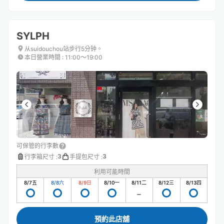
SYLPH
从suidouchou站步行5分钟。
本日營業時間
:
11:00〜19:00
可保管的行李數
3
3
行李箱尺寸
:
手提包尺寸
:
利用可能時間
8/7
五
8/8
六
8/9
日
8/10
一
8/11
二
8/12
三
8/13
四
預約此店舖