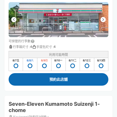
可保管的行李數
4
4
行李箱尺寸
:
手提包尺寸
:
利用可能時間
8/7
五
8/8
六
8/9
日
8/10
一
8/11
二
8/12
三
8/13
四
預約此店舖
Seven-Eleven Kumamoto Suizenji 1-
chome
从suizennji站步行2分钟。