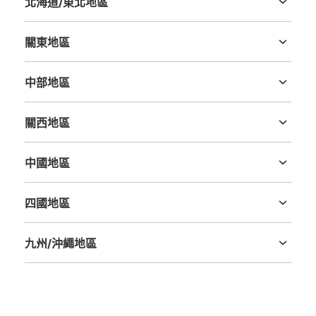
北海道/東北地區
北海道
青森縣
岩手縣
宮城縣
秋田縣
山形縣
福島縣
關東地區
茨城縣
栃木縣
群馬縣
埼玉縣
千葉縣
東京都
神奈川縣
中部地區
新潟縣
富山縣
石川縣
福井縣
山梨縣
長野縣
岐阜縣
静岡縣
愛知縣
關西地區
三重縣
滋賀縣
京都府
大阪府
兵庫縣
奈良縣
和歌山縣
中國地區
鳥取縣
島根縣
岡山縣
廣島縣
山口縣
四國地區
德島縣
香川縣
愛媛縣
高知縣
九州/沖繩地區
福岡縣
佐賀縣
長崎縣
熊本縣
大分縣
宮崎縣
鹿児島縣
沖縄縣