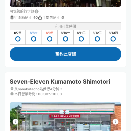
可保管的行李數
10
0
行李箱尺寸
:
手提包尺寸
:
利用可能時間
8/7
五
8/8
六
8/9
日
8/10
一
8/11
二
8/12
三
8/13
四
預約此店舖
Seven-Eleven Kumamoto Shimotori
从hanabatacho站步行4分钟。
本日營業時間
:
00:00〜00:00