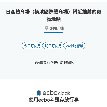
select
select
a
a
日產體育場（橫濱國際體育場）附近推薦的寄
date.
date.
Press
Press
物地點
the
the
question
question
0個店舖
mark
mark
key
key
to
to
今日可使用
明日可使用
24小時營業
get
get
the
the
keyboard
keyboard
shortcuts
shortcuts
沒有關於行李寄存處的資訊
for
for
changing
changing
dates.
dates.
日產體育場（橫濱國際體育場）附近推薦的寄
物櫃
使用ecbo斗篷存放行李
0個投幣式置物櫃