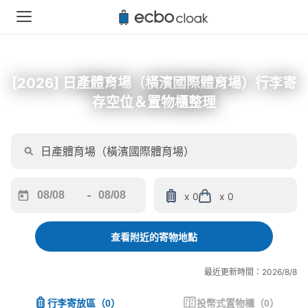
[2026] 日產體育場（橫濱國際體育場）行李寄
存空位＆置物櫃整理
-
x 0
x 0
Navigate
Navigate
forward
backward
to
to
查看附近的寄物地點
interact
interact
with
with
最近更新時間：2026/8/8
the
the
calendar
calendar
行李寄放區
（
0
）
投幣式置物櫃
（
0
）
and
and