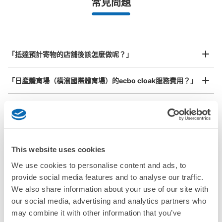
常見問題
等）
事先用手機預約

全國有1,000家以上合作店鋪
指定的日期和時間
北起北海道，南至沖繩，以都市為中心，全國皆可使用此服務。
行李箱尺寸
¥800
「抵達預計寄物的店舖後該怎麼做呢？」
/
日
最長邊45cm以上的行李（行李箱、樂器、嬰兒車等）
「日產體育場（橫濱國際體育場）的ecbo cloak服務費用？」
「行李會不會不見或被偷？」
許多地點佳/條件優的店鋪
工作人員拍完行李照片後

「有無法接受寄存的物品嗎？」
我們與許多地點方便的車站內店舖以及24小時營業的店鋪合作。
即完成寄存手續
This website uses cookies
「取回行李時，該怎麼做呢？」
We use cookies to personalise content and ads, to
provide social media features and to analyse our traffic.
「行李會保管在哪裡呢？」
We also share information about your use of our site with
our social media, advertising and analytics partners who
「日產體育場（橫濱國際體育場）有可以寄放嬰兒車、大型運
may combine it with other information that you’ve
動用品、樂器的地方嗎？」