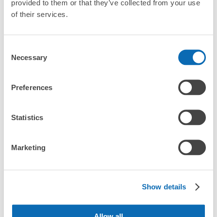
provided to them or that they’ve collected from your use
of their services.
任何尺寸的行李都OK
「日產體育場（橫濱國際體育場）哪裡可以寄存行李？」
放下行李，愉快度過一整天！
樂器、嬰兒車、腳踏車等，只要是1個人能搬運的行李尺寸就OK
Consent
「這和日產體育場（橫濱國際體育場）的投幣式置物櫃服務有
Necessary
Selection
什麼不同？」
「幾天前可以開始預約日產體育場（橫濱國際體育場）的店舖
Preferences
呢？」
Statistics
突發狀況下的安心理賠
發生行李破損、被偷等狀況時安心有保障
Marketing
日產體育場（橫濱國際體育場）行李寄存訊息
Show details
向您介紹日產體育場（橫濱國際體育場）附近的行李寄存地點！

我們會隨時更新ecbo cloak的合作店鋪及投幣式寄物櫃的資訊。

Allow all