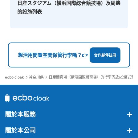
日産スタジアム（横浜国際総合競技場）及周邊
的設施列表
想活用閒置空間保管行李嗎？👉
合作夥伴註冊
ecbo cloak
神奈川県
日產體育場（橫濱國際體育場）的行李寄放/投幣式置
關於本服務
關於本公司