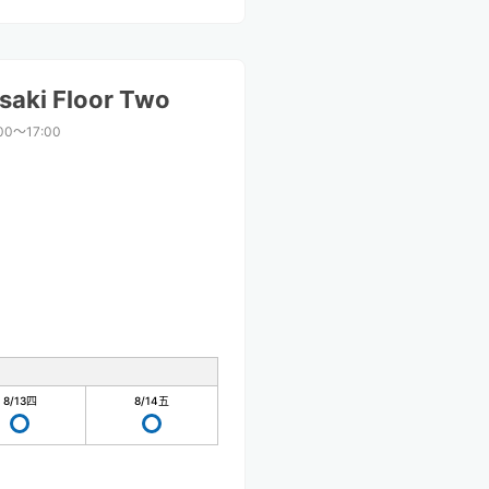
aki Floor Two
00〜17:00
8/13
四
8/14
五