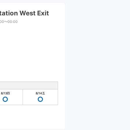
ation West Exit
:00〜00:00
8/13
四
8/14
五