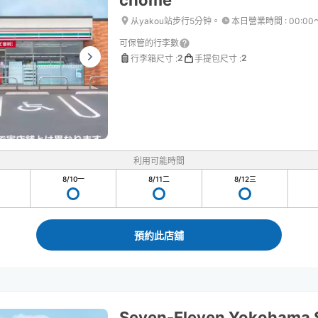
chome
从yakou站步行5分钟。
本日營業時間
:
00:00
可保管的行李數
2
2
行李箱尺寸
:
手提包尺寸
:
利用可能時間
8/10
一
8/11
二
8/12
三
預約此店舖
Seven-Eleven Yokohama S