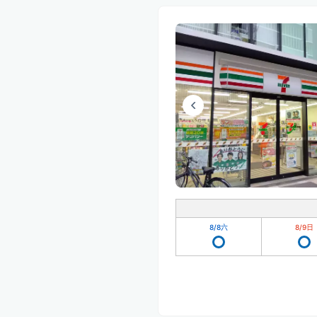
8/8
六
8/9
日