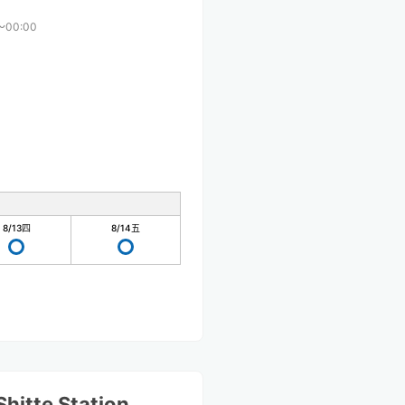
〜00:00
8/13
四
8/14
五
hitte Station