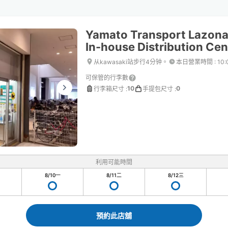
Yamato Transport Lazona
In-house Distribution Cen
从kawasaki站步行4分钟。
本日營業時間
:
10:
可保管的行李數
10
0
行李箱尺寸
:
手提包尺寸
:
利用可能時間
8/10
一
8/11
二
8/12
三
預約此店舖