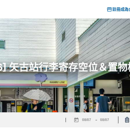
註冊成為
26] 矢古站行李寄存空位＆置
-
Navigate
Navigate