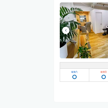
8/8
六
8/9
日