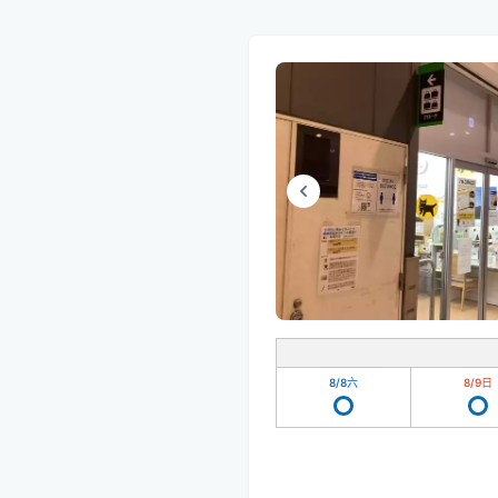
8/8
六
8/9
日