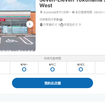
West
从shitte站步行1分钟。
本日營業時間
:
08:00〜
可保管的行李數
1
1
行李箱尺寸
:
手提包尺寸
:
利用可能時間
8/10
一
8/11
二
8/12
三
預約此店舖