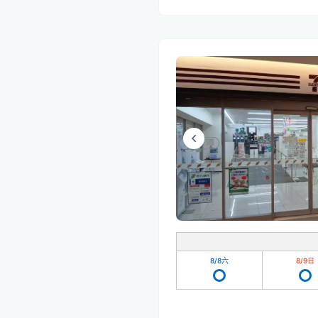
8/8
六
8/9
日