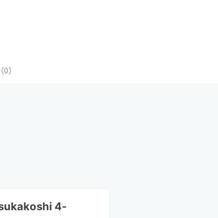
（
0
）
sukakoshi 4-