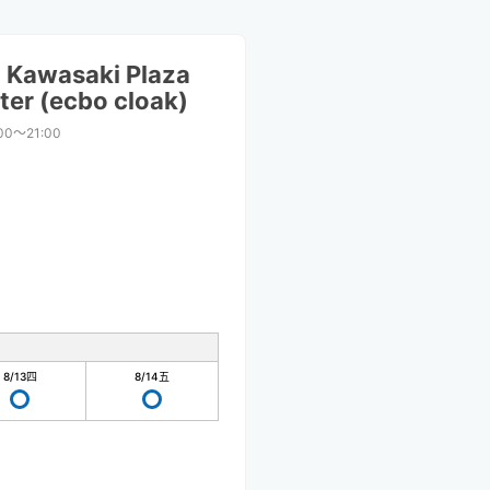
 Kawasaki Plaza
ter (ecbo cloak)
00〜21:00
8/13
四
8/14
五