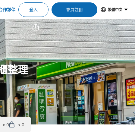
合作夥伴
登入
會員註冊
繁體中文
物櫃整理
x 0
x 0