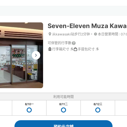
Seven-Eleven Muza Kawas
从kawasaki站步行2分钟。
本日營業時間
:
07:
可保管的行李數
5
5
行李箱尺寸
:
手提包尺寸
:
利用可能時間
8/10
一
8/11
二
8/12
三
預約此店舖