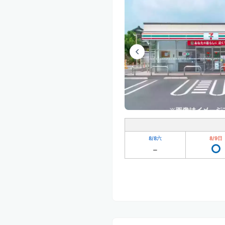
8/8
六
8/9
日