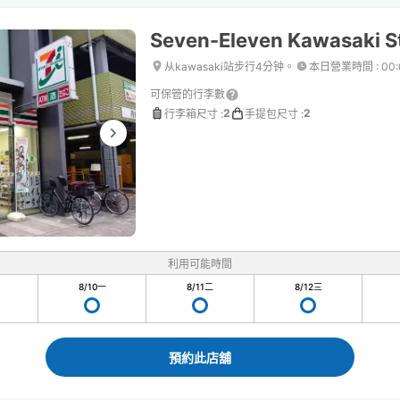
Seven-Eleven Kawasaki St
从kawasaki站步行4分钟。
本日營業時間
:
00
可保管的行李數
2
2
行李箱尺寸
:
手提包尺寸
:
利用可能時間
8/10
一
8/11
二
8/12
三
預約此店舖