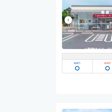
8/8
六
8/9
日