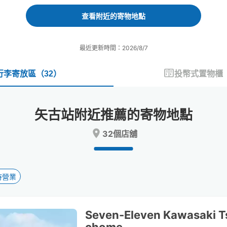
forward
backward
to
to
查看附近的寄物地點
interact
interact
with
with
the
the
最近更新時間：2026/8/7
calendar
calendar
and
and
select
select
行李寄放區
（
32
）
投幣式置物櫃
a
a
date.
date.
Press
Press
矢古站附近推薦的寄物地點
the
the
question
question
32個店舖
mark
mark
key
key
to
to
get
get
the
the
時營業
keyboard
keyboard
shortcuts
shortcuts
for
for
Seven-Eleven Kawasaki T
changing
changing
dates.
dates.