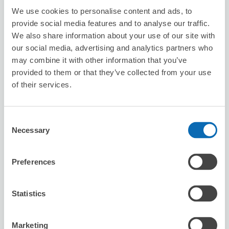
We use cookies to personalise content and ads, to
d to dot cafe
provide social media features and to analyse our traffic.
从noborito站步行3分钟。
We also share information about your use of our site with
本日營業時間
:
10:00〜19:00
our social media, advertising and analytics partners who
may combine it with other information that you’ve
provided to them or that they’ve collected from your use
of their services.
Consent
可保管的行李數
Necessary
Selection
3
3
行李箱尺寸
:
手提包尺寸
:
利用可能時間
Preferences
8/9
日
8/10
一
8/11
二
8/12
三
8/13
四
8/14
五
8/15
六
Statistics
預約此店舖
Marketing