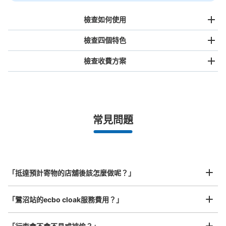
檢查如何使用
檢查四個特色
檢查收費方案
手提包尺寸
¥500
/
日
最長邊未滿45cm的行李（小型背包、手提包、手提行李
常見問題
等）
事先用手機預約

全國有1,000家以上合作店鋪
指定的日期和時間
北起北海道，南至沖繩，以都市為中心，全國皆可使用此服務。
行李箱尺寸
¥800
「抵達預計寄物的店舖後該怎麼做呢？」
/
日
最長邊45cm以上的行李（行李箱、樂器、嬰兒車等）
「鷺沼站的ecbo cloak服務費用？」