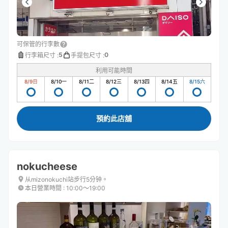
可保管的行李數
5
0
行李箱尺寸
:
手提包尺寸
:
利用可能時間
8/9
日
8/10
一
8/11
二
8/12
三
8/13
四
8/14
五
8/15
六
預約此店舖
nokucheese
从mizonokuchi站步行5分钟。
本日營業時間
:
10:00〜19:00