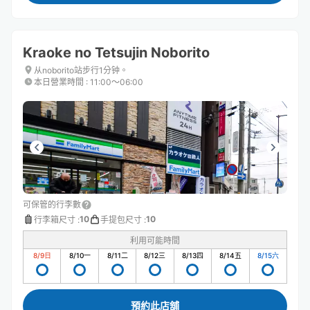
Kraoke no Tetsujin Noborito
从noborito站步行1分钟。
本日營業時間
:
11:00〜06:00
可保管的行李數
10
10
行李箱尺寸
:
手提包尺寸
:
利用可能時間
8/9
日
8/10
一
8/11
二
8/12
三
8/13
四
8/14
五
8/15
六
預約此店舖