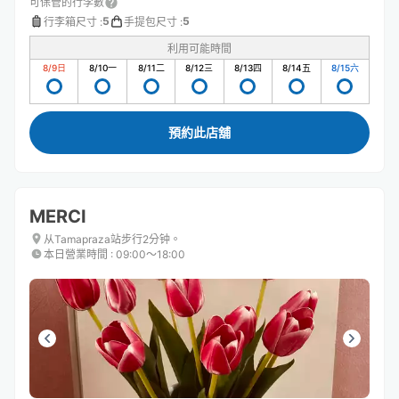
可保管的行李數
5
5
行李箱尺寸
:
手提包尺寸
:
利用可能時間
8/9
日
8/10
一
8/11
二
8/12
三
8/13
四
8/14
五
8/15
六
預約此店舖
MERCI
从Tamapraza站步行2分钟。
本日營業時間
:
09:00〜18:00