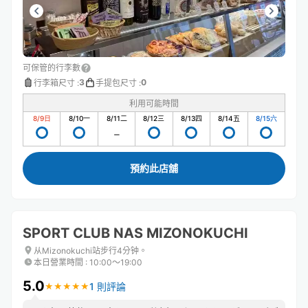
可保管的行李數
3
0
行李箱尺寸
:
手提包尺寸
:
利用可能時間
8/9
日
8/10
一
8/11
二
8/12
三
8/13
四
8/14
五
8/15
六
預約此店舖
SPORT CLUB NAS MIZONOKUCHI
从Mizonokuchi站步行4分钟。
本日營業時間
:
10:00〜19:00
5.0
1 則評論
★
★
★
★
★
★
★
★
★
★