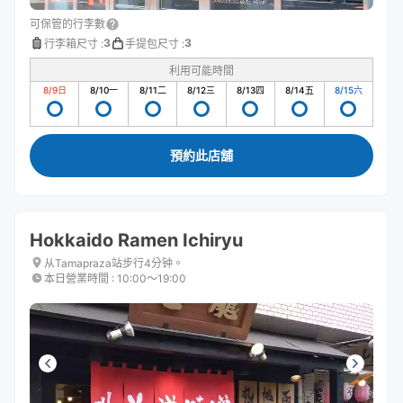
可保管的行李數
3
3
行李箱尺寸
:
手提包尺寸
:
利用可能時間
8/9
日
8/10
一
8/11
二
8/12
三
8/13
四
8/14
五
8/15
六
預約此店舖
Hokkaido Ramen Ichiryu
从Tamapraza站步行4分钟。
本日營業時間
:
10:00〜19:00