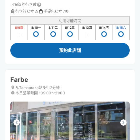
可保管的行李數
5
10
行李箱尺寸
:
手提包尺寸
:
利用可能時間
8/9
日
8/10
一
8/11
二
8/12
三
8/13
四
8/14
五
8/15
六
預約此店舖
Farbe
从Tamapraza站步行2分钟。
本日營業時間
:
09:00〜21:00