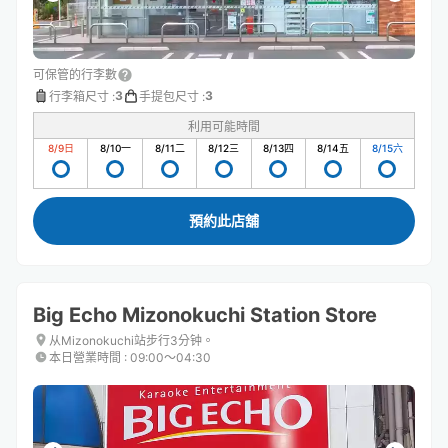
可保管的行李數
3
3
行李箱尺寸
:
手提包尺寸
:
利用可能時間
8/9
日
8/10
一
8/11
二
8/12
三
8/13
四
8/14
五
8/15
六
預約此店舖
Big Echo Mizonokuchi Station Store
从Mizonokuchi站步行3分钟。
本日營業時間
:
09:00〜04:30