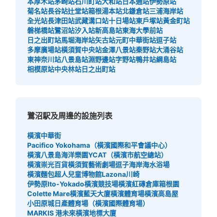
本厚木站
茅崎站
石川町站
大和站
日本通站
伊勢原站
菊名站
長谷站
辻堂站
箱根湯本站
北鎌倉站
三浦海岸站
全光站
長津田站
武藏溝口站
十日場站
東戶塚站
黃金町站
磐梯橋站
鷺沼站
汐入站
新高島站
東海大學前站
日之出町站
馬堀海岸站
矢古站
元町中華街站
逗子站
多摩廣場站
橫須賀中央站
金澤八景站
秦野站
大涌谷站
東神奈川站
八景島站
淵野邊站
字野站
鴨井站
綱島站
相模原站
中央林站
日之出町站
鷺沼駅及周邊的設施列表
橫濱中華街
Pacifico Yokohama（橫濱國際和平會議中心）
橫濱八景島海洋樂園
YCAT（橫濱市航空總站）
橫濱崇光百貨
橫須賀藝術劇場
逗子海岸海水浴場
橫濱麵包超人兒童博物館
Lazona川崎
伊勢原Ito-Yokado
橫濱競技場
橫濱紅磚倉庫
箱根園
Colette Mare
橫濱藍天大廈
橫濱體育場
橫濱高島屋
小田原城
日產體育場（橫濱國際體育場）
MARKIS 港未來
橫濱地標大廈