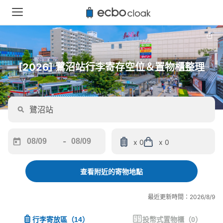
[2026] 鷺沼站行李寄存空位＆置物櫃整理
-
x 0
x 0
Navigate
Navigate
forward
backward
to
to
查看附近的寄物地點
interact
interact
with
with
最近更新時間：2026/8/9
the
the
calendar
calendar
行李寄放區
（
14
）
投幣式置物櫃
（
0
）
and
and