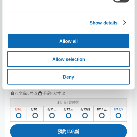
Seven-Eleven Kawasaki Noborito
Ekimae
Show details
从Noborito站步行1分钟。
本日營業時間
:
00:00〜00:00
Allow all
Allow selection
Deny
可保管的行李數
2
2
行李箱尺寸
:
手提包尺寸
:
利用可能時間
8/9
日
8/10
一
8/11
二
8/12
三
8/13
四
8/14
五
8/15
六
預約此店舖