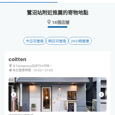
select
select
a
a
鷺沼站附近推薦的寄物地點
date.
date.
Press
Press
14個店舖
the
the
question
question
mark
mark
key
key
今日可使用
明日可使用
24小時營業
to
to
get
get
the
the
coitten
keyboard
keyboard
shortcuts
shortcuts
从Tamapraza站步行4分钟。
本日營業時間
:
10:00〜21:00
for
for
changing
changing
dates.
dates.