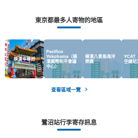
突發狀況下的安心理賠
東京都最多人寄物的地區
發生行李破損、被偷等狀況時安心有保障
Pacifico
Yokohama（橫
橫濱八景島海洋
YCA
橫濱中華街
濱國際和平會議
樂園
空總站
中心）
查看區域一覽
鷺沼站行李寄存訊息