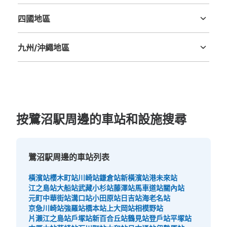
鳥取縣
島根縣
岡山縣
廣島縣
山口縣
四國地區
德島縣
香川縣
愛媛縣
高知縣
九州/沖繩地區
福岡縣
佐賀縣
長崎縣
熊本縣
大分縣
宮崎縣
鹿児島縣
沖縄縣
按鷺沼駅周邊的車站和設施搜尋
鷺沼駅周邊的車站列表
橫濱站
櫻木町站
川崎站
鎌倉站
新橫濱站
港未來站
江之島站
大船站
武藏小杉站
藤澤站
馬車道站
關內站
元町中華街站
溝口站
小田原站
日吉站
海老名站
京急川崎站
強羅站
橋本站
上大岡站
相模野站
片瀨江之島站
戶塚站
新百合丘站
鶴見站
登戶站
平塚站