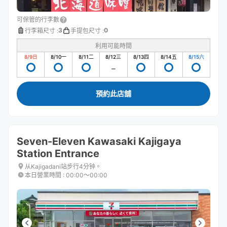
可保管的行李數
3
0
行李箱尺寸
:
手提包尺寸
:
利用可能時間
8/9
日
8/10
一
8/11
二
8/12
三
8/13
四
8/14
五
8/15
六
預約此店舖
Seven-Eleven Kawasaki Kajigaya
Station Entrance
从Kajigadani站步行4分钟。
本日營業時間
:
00:00〜00:00