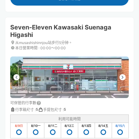
Seven-Eleven Kawasaki Suenaga
Higashi
从musashishinnjou站步行5分钟。
本日營業時間
:
00:00〜00:00
可保管的行李數
5
5
行李箱尺寸
:
手提包尺寸
:
利用可能時間
8/9
日
8/10
一
8/11
二
8/12
三
8/13
四
8/14
五
8/15
六