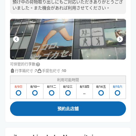
預け中の荷物取り出しにもご対応いただきありがとうござ
いました。また機会があれば利用させてください。
可保管的行李數
7
10
行李箱尺寸
:
手提包尺寸
:
利用可能時間
8/9
日
8/10
一
8/11
二
8/12
三
8/13
四
8/14
五
8/15
六
預約此店舖