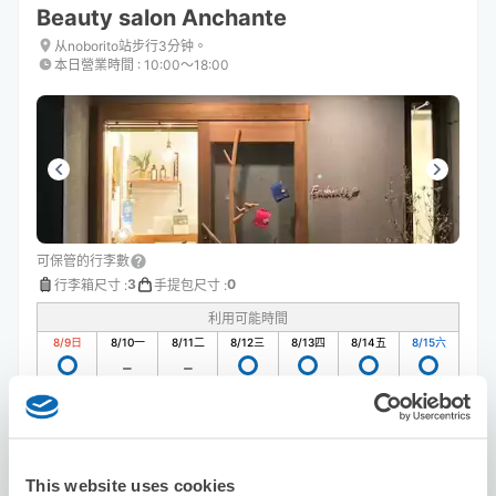
Beauty salon Anchante
从noborito站步行3分钟。
本日營業時間
:
10:00〜18:00
可保管的行李數
3
0
行李箱尺寸
:
手提包尺寸
:
利用可能時間
8/9
日
8/10
一
8/11
二
8/12
三
8/13
四
8/14
五
8/15
六
預約此店舖
This website uses cookies