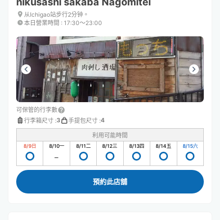
nikusashi sakaba Nagomitei
从Ichigao站步行2分钟。
本日營業時間
:
17:30〜23:00
可保管的行李數
3
4
行李箱尺寸
:
手提包尺寸
:
利用可能時間
8/9
日
8/10
一
8/11
二
8/12
三
8/13
四
8/14
五
8/15
六
預約此店舖