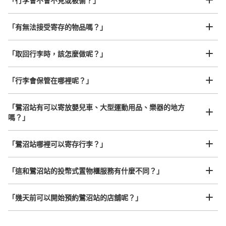
「行李會不會不見或被偷？」
許多地點佳/條件優的店鋪
工作人員拍完行李照片後

「有無法接受寄存的物品嗎？」
我們與許多地點方便的車站內店舖以及24小時營業的店鋪合作。
即完成寄存手續
「取回行李時，該怎麼做呢？」
「行李會保管在哪裡呢？」
「鷺沼站有可以寄放嬰兒車、大型運動用品、樂器的地方
嗎？」
任何尺寸的行李都OK
「鷺沼站哪裡可以寄存行李？」
放下行李，愉快度過一整天！
樂器、嬰兒車、腳踏車等，只要是1個人能搬運的行李尺寸就OK
「這和鷺沼站的投幣式置物櫃服務有什麼不同？」
「幾天前可以開始預約鷺沼站的店舖呢？」