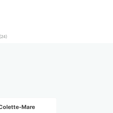
（
24
）
Colette-Mare