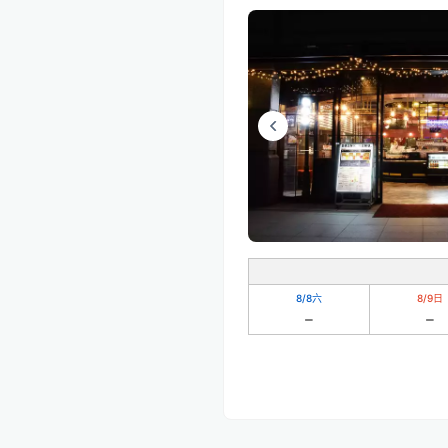
8/8
六
8/9
日