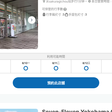
从sakuragichou站步行1分钟。
本日營業時間
:
可保管的行李數
3
3
行李箱尺寸
:
手提包尺寸
:
利用可能時間
8/10
一
8/11
二
8/12
三
預約此店舖
Seven-Eleven Yokohama 