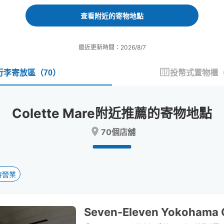
forward
backward
to
to
查看附近的寄物地點
interact
interact
with
with
the
the
最近更新時間：2026/8/7
calendar
calendar
and
and
select
select
行李寄放區
（
70
）
投幣式置物櫃
a
a
date.
date.
Press
Press
Colette Mare附近推薦的寄物地點
the
the
question
question
70個店舖
mark
mark
key
key
to
to
get
get
the
the
時營業
keyboard
keyboard
shortcuts
shortcuts
for
for
Seven-Eleven Yokohama 
changing
changing
dates.
dates.