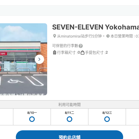
SEVEN-ELEVEN Yokohama
从minatomirai站步行5分钟。
本日營業時間
:
0
可保管的行李數
0
2
行李箱尺寸
:
手提包尺寸
:
利用可能時間
8/10
一
8/11
二
8/12
三
1
預約此店舖