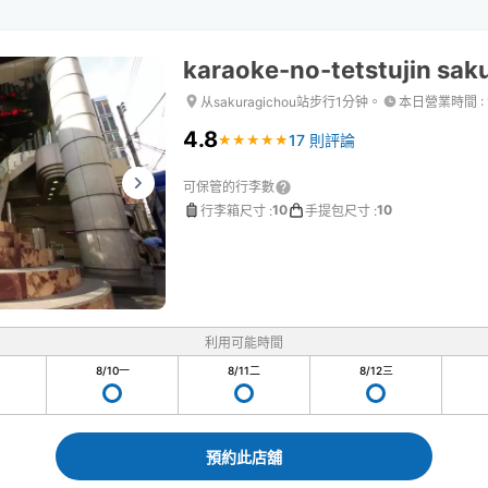
karaoke-no-tetstujin sak
从sakuragichou站步行1分钟。
本日營業時間
:
4.8
17 則評論
★
★
★
★
★
★
★
★
★
★
可保管的行李數
10
10
行李箱尺寸
:
手提包尺寸
:
利用可能時間
8/10
一
8/11
二
8/12
三
預約此店舖