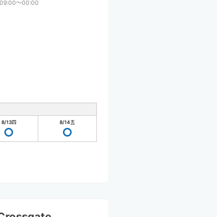
09:00〜00:00
8/13
四
8/14
五
Crossgate