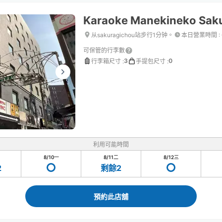
Karaoke Manekineko Sak
从sakuragichou站步行1分钟。
本日營業時間
:
可保管的行李數
3
0
行李箱尺寸
:
手提包尺寸
:
利用可能時間
8/10
一
8/11
二
8/12
三
2
剩餘2
預約此店舖