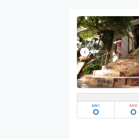
8/8
六
8/9
日