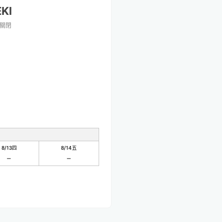
KI
關閉
8/13
四
8/14
五