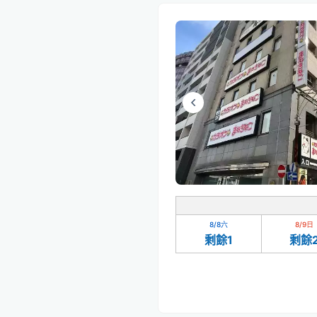
8/8
六
8/9
日
剩餘1
剩餘