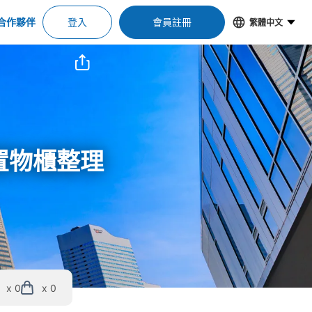
合作夥伴
登入
會員註冊
繁體中文
位＆置物櫃整理
x 0
x 0