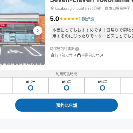
从sakuragichou站步行2分钟。
本日營業時間
:
5.0
1 則評論
★
★
★
★
★
★
★
★
★
★
本当にとてもおすすめです！日帰りで荷物
用するのにぴったりで、サービスもとても
可保管的行李數
4
4
行李箱尺寸
:
手提包尺寸
:
利用可能時間
8/10
一
8/11
二
8/12
三
預約此店舖