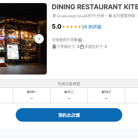
DINING RESTAURANT KITE
从sakuragichou站步行1分钟。
本日營業時間
:
5.0
26 則評論
★
★
★
★
★
★
★
★
★
★
可保管的行李數
3
2
行李箱尺寸
:
手提包尺寸
:
利用可能時間
8/10
一
8/11
二
8/12
三
預約此店舖