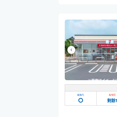
8/8
六
8/9
日
剩餘