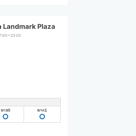
 Landmark Plaza
7:00〜23:00
8/13
四
8/14
五