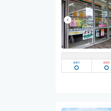
8/8
六
8/9
日