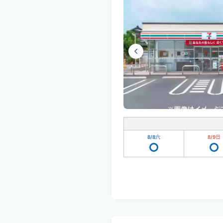
8/8
六
8/9
日