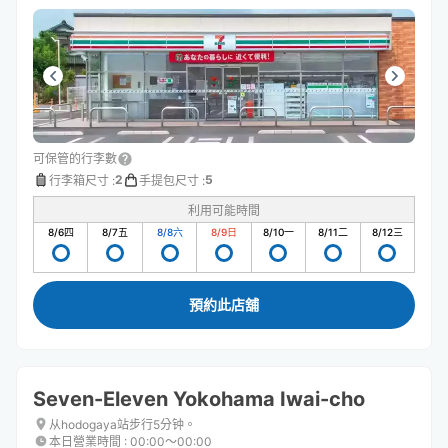
可保管的行李數
2
5
行李箱尺寸
:
手提包尺寸
:
利用可能時間
8/6
四
8/7
五
8/8
六
8/9
日
8/10
一
8/11
二
8/12
三
預約此店舖
Seven-Eleven Yokohama Iwai-cho
从hodogaya站步行5分钟。
本日營業時間
:
00:00〜00:00