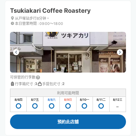
Tsukiakari Coffee Roastery
从戸塚站步行8分钟。
本日營業時間
:
09:00〜18:00
可保管的行李數
3
2
行李箱尺寸
:
手提包尺寸
:
利用可能時間
8/6
四
8/7
五
8/8
六
8/9
日
8/10
一
8/11
二
8/12
三
預約此店舖