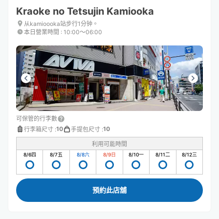
Kraoke no Tetsujin Kamiooka
从kamioooka站步行1分钟。
本日營業時間
:
10:00〜06:00
可保管的行李數
10
10
行李箱尺寸
:
手提包尺寸
:
利用可能時間
8/6
四
8/7
五
8/8
六
8/9
日
8/10
一
8/11
二
8/12
三
預約此店舖