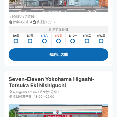
可保管的行李數
3
3
行李箱尺寸
:
手提包尺寸
:
利用可能時間
8/6
四
8/7
五
8/8
六
8/9
日
8/10
一
8/11
二
8/12
三
預約此店舖
Seven-Eleven Yokohama Higashi-
Totsuka Eki Nishiguchi
从Higashi Totsuka站步行1分钟。
本日營業時間
:
13:00〜22:00