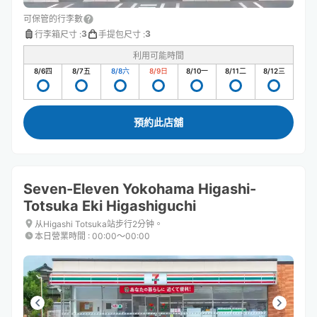
可保管的行李數
3
3
行李箱尺寸
:
手提包尺寸
:
利用可能時間
8/6
四
8/7
五
8/8
六
8/9
日
8/10
一
8/11
二
8/12
三
預約此店舖
Seven-Eleven Yokohama Higashi-
Totsuka Eki Higashiguchi
从Higashi Totsuka站步行2分钟。
本日營業時間
:
00:00〜00:00