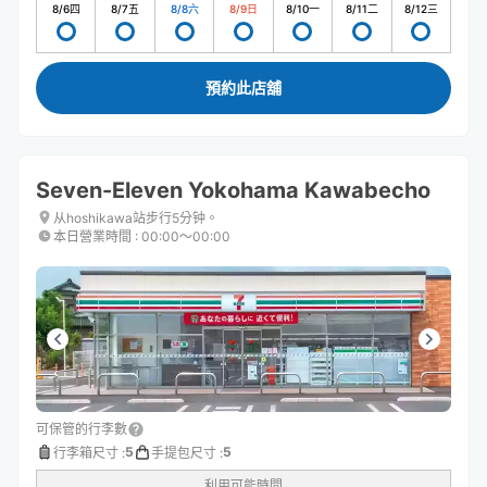
8/6
四
8/7
五
8/8
六
8/9
日
8/10
一
8/11
二
8/12
三
預約此店舖
Seven-Eleven Yokohama Kawabecho
从hoshikawa站步行5分钟。
本日營業時間
:
00:00〜00:00
可保管的行李數
5
5
行李箱尺寸
:
手提包尺寸
:
利用可能時間