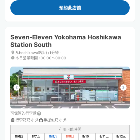
預約此店舖
Seven-Eleven Yokohama Hoshikawa
Station South
从hoshikawa站步行1分钟。
本日營業時間
:
00:00〜00:00
可保管的行李數
3
5
行李箱尺寸
:
手提包尺寸
:
利用可能時間
8/6
四
8/7
五
8/8
六
8/9
日
8/10
一
8/11
二
8/12
三