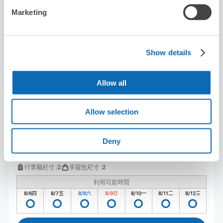
Marketing
Seven-Eleven Yokohama Motomura
Minami
Show details
从futamatagawa站步行4分钟。
本日營業時間
:
00:00〜00:00
Allow all
Allow selection
Deny
可保管的行李數
2
2
行李箱尺寸
:
手提包尺寸
:
利用可能時間
8/6
四
8/7
五
8/8
六
8/9
日
8/10
一
8/11
二
8/12
三