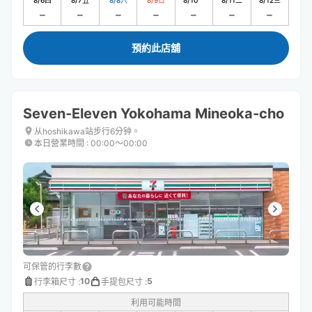
8/6
四
8/7
五
8/8
六
8/9
日
8/10
一
8/11
二
8/12
三
預約此店舖
Seven-Eleven Yokohama Mineoka-cho
从hoshikawa站步行6分钟。
本日營業時間
:
00:00〜00:00
可保管的行李數
10
5
行李箱尺寸
:
手提包尺寸
:
利用可能時間