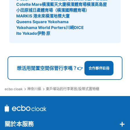
Colette Mare
橫濱藍天大廈
橫濱體育場
橫濱高島屋
小田原城
日產體育場（橫濱國際體育場）
MARKIS 港未來
橫濱地標大廈
Queens Square Yokohama
Yokohama World Porters
川崎DICE
Ito Yokado伊勢 原
想活用閒置空間保管行李嗎？👉
合作夥伴註冊
ecbo cloak
神奈川県
東戶塚站的行李寄放/投幣式置物櫃
關於本服務