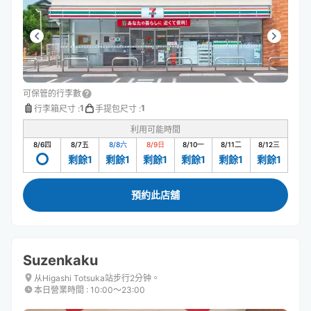
可保管的行李數
1
1
行李箱尺寸
:
手提包尺寸
:
利用可能時間
8/6
四
8/7
五
8/8
六
8/9
日
8/10
一
8/11
二
8/12
三
剩餘1
剩餘1
剩餘1
剩餘1
剩餘1
剩餘1
預約此店舖
Suzenkaku
从Higashi Totsuka站步行2分钟。
本日營業時間
:
10:00〜23:00