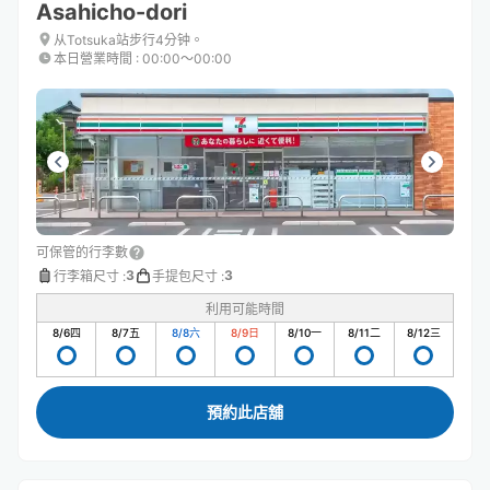
Asahicho-dori
从Totsuka站步行4分钟。
本日營業時間
:
00:00〜00:00
可保管的行李數
3
3
行李箱尺寸
:
手提包尺寸
:
利用可能時間
8/6
四
8/7
五
8/8
六
8/9
日
8/10
一
8/11
二
8/12
三
預約此店舖