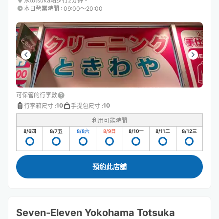
从totsuka站步行2分钟。
本日營業時間
:
09:00〜20:00
可保管的行李數
10
10
行李箱尺寸
:
手提包尺寸
:
利用可能時間
8/6
四
8/7
五
8/8
六
8/9
日
8/10
一
8/11
二
8/12
三
預約此店舖
Seven-Eleven Yokohama Totsuka