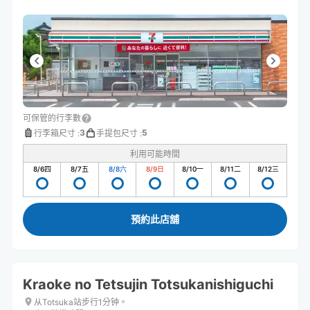
可保管的行李數
3
5
行李箱尺寸
:
手提包尺寸
:
利用可能時間
8/6
四
8/7
五
8/8
六
8/9
日
8/10
一
8/11
二
8/12
三
預約此店舖
Kraoke no Tetsujin Totsukanishiguchi
从Totsuka站步行1分钟。