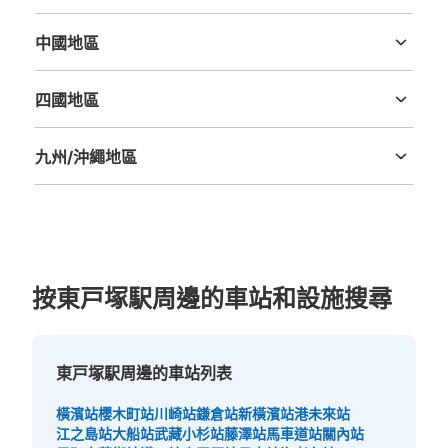
三重縣
滋賀縣
京都府
大阪府
兵庫縣
奈良縣
和歌山縣
中國地區
鳥取縣
島根縣
岡山縣
廣島縣
山口縣
四國地區
德島縣
香川縣
愛媛縣
高知縣
九州/沖繩地區
福岡縣
佐賀縣
長崎縣
熊本縣
大分縣
宮崎縣
鹿児島縣
沖縄縣
按東戸塚駅周邊的車站和設施搜尋
東戸塚駅周邊的車站列表
橫濱站
櫻木町站
川崎站
鎌倉站
新橫濱站
港未來站
江之島站
大船站
武藏小杉站
藤澤站
馬車道站
關內站