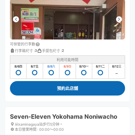
可保管的行李數
3
2
行李箱尺寸
:
手提包尺寸
:
利用可能時間
8/6
四
8/7
五
8/8
六
8/9
日
8/10
一
8/11
二
8/12
三
預約此店舖
Seven-Eleven Yokohama Noniwacho
从kaminagaya站步行5分钟。
本日營業時間
:
00:00〜00:00