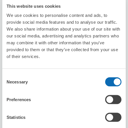
This website uses cookies
We use cookies to personalise content and ads, to
Hair Studio 107
provide social media features and to analyse our traffic.
从kamioooka站步行3分钟。
We also share information about your use of our site with
本日營業時間
:
10:00〜19:00
our social media, advertising and analytics partners who
may combine it with other information that you’ve
provided to them or that they’ve collected from your use
of their services.
Consent
可保管的行李數
Necessary
Selection
5
5
行李箱尺寸
:
手提包尺寸
:
利用可能時間
Preferences
8/6
四
8/7
五
8/8
六
8/9
日
8/10
一
8/11
二
8/12
三
Statistics
預約此店舖