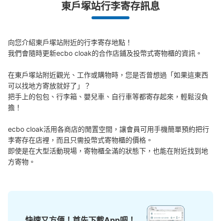
東戶塚站行李寄存訊息
東戸塚駅改札前コインロッカー
从東戸塚駅站步行1分钟。
本日營業時間
:
06:00
〜
23:00
向您介紹東戶塚站附近的行李寄存地點！

改札を出てすぐにあるので使いやすい。
我們會隨時更新ecbo cloak的合作店鋪及投幣式寄物櫃的資訊。

在東戶塚站附近觀光、工作或購物時，您是否曾想過「如果這東西
可以找地方寄放就好了」？

把手上的包包、行李箱、嬰兒車、自行車等都寄存起來，輕鬆沒負
擔！

ecbo cloak活用各商店的閒置空間，讓會員可用手機簡單預約把行
李寄存在店裡，而且只需投幣式寄物櫃的價格。

即使是在大型活動現場，寄物櫃全滿的狀態下，也能在附近找到地
可保管的行李數
方寄物。
小的
:
25
/
¥400
付款方式
現金
查看此投幣式儲物櫃的位置
快速又方便！首先下載App吧！