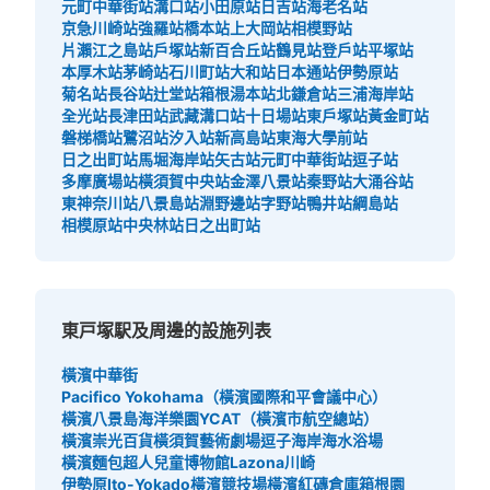
元町中華街站
溝口站
小田原站
日吉站
海老名站
京急川崎站
強羅站
橋本站
上大岡站
相模野站
片瀨江之島站
戶塚站
新百合丘站
鶴見站
登戶站
平塚站
本厚木站
茅崎站
石川町站
大和站
日本通站
伊勢原站
菊名站
長谷站
辻堂站
箱根湯本站
北鎌倉站
三浦海岸站
全光站
長津田站
武藏溝口站
十日場站
東戶塚站
黃金町站
磐梯橋站
鷺沼站
汐入站
新高島站
東海大學前站
日之出町站
馬堀海岸站
矢古站
元町中華街站
逗子站
多摩廣場站
橫須賀中央站
金澤八景站
秦野站
大涌谷站
東神奈川站
八景島站
淵野邊站
字野站
鴨井站
綱島站
相模原站
中央林站
日之出町站
東戸塚駅及周邊的設施列表
橫濱中華街
Pacifico Yokohama（橫濱國際和平會議中心）
橫濱八景島海洋樂園
YCAT（橫濱市航空總站）
橫濱崇光百貨
橫須賀藝術劇場
逗子海岸海水浴場
橫濱麵包超人兒童博物館
Lazona川崎
伊勢原Ito-Yokado
橫濱競技場
橫濱紅磚倉庫
箱根園