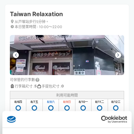
Taiwan Relaxation
从戸塚站步行5分钟。
本日營業時間
:
10:00〜22:00
可保管的行李數
5
0
行李箱尺寸
:
手提包尺寸
:
利用可能時間
8/6
四
8/7
五
8/8
六
8/9
日
8/10
一
8/11
二
8/12
三
預約此店舖