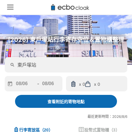
[2026] 東戶塚站行李寄存空位＆置物櫃整理
-
x 0
x 0
Navigate
Navigate
forward
backward
to
to
查看附近的寄物地點
interact
interact
with
with
最近更新時間：2026/8/6
the
the
calendar
calendar
行李寄放區
（
20
）
投幣式置物櫃
（
3
）
and
and