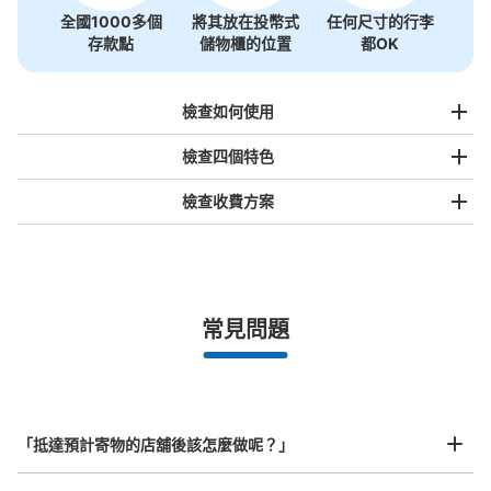
全國1000多個
將其放在投幣式
任何尺寸的行李
存款點
儲物櫃的位置
都OK
檢查如何使用
檢查四個特色
檢查收費方案
手提包尺寸
¥500
/
日
最長邊未滿45cm的行李（小型背包、手提包、手提行李
常見問題
等）
事先用手機預約

全國有1,000家以上合作店鋪
指定的日期和時間
JR東戸塚駅改札内コインロッカー
北起北海道，南至沖繩，以都市為中心，全國皆可使用此服務。
从JR東戸塚駅站步行6分钟。
行李箱尺寸
本日營業時間
:
05:13
〜
00:31
¥800
「抵達預計寄物的店舖後該怎麼做呢？」
/
日
JR東戸塚駅の改札を入った正面。
最長邊45cm以上的行李（行李箱、樂器、嬰兒車等）