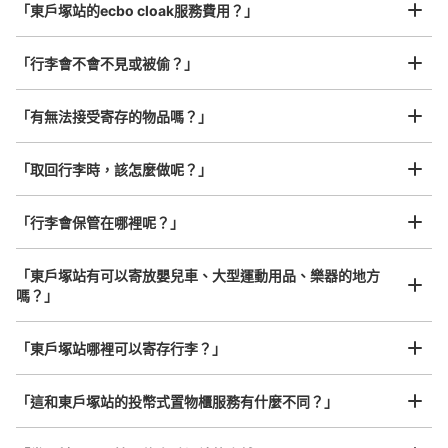
「東戶塚站的ecbo cloak服務費用？」
「行李會不會不見或被偷？」
許多地點佳/條件優的店鋪
工作人員拍完行李照片後

「有無法接受寄存的物品嗎？」
我們與許多地點方便的車站內店舖以及24小時營業的店鋪合作。
即完成寄存手續
「取回行李時，該怎麼做呢？」
可保管的行李數
「行李會保管在哪裡呢？」
大的
:
3
/
¥700
中等的
:
15
/
¥500
小的
:
4
/
¥400
付款方式
ICカード
「東戶塚站有可以寄放嬰兒車、大型運動用品、樂器的地方
嗎？」
查看此投幣式儲物櫃的位置
任何尺寸的行李都OK
「東戶塚站哪裡可以寄存行李？」
放下行李，愉快度過一整天！
樂器、嬰兒車、腳踏車等，只要是1個人能搬運的行李尺寸就OK
JR東戸塚駅改札前コインロッカー
「這和東戶塚站的投幣式置物櫃服務有什麼不同？」
从JR東戸塚駅站步行0分钟。
本日營業時間
:
05:13
〜
00:31