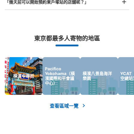
「幾天前可以開始預約東戶塚站的店舖呢？」
JR東戸塚駅の改札ナナメ前。持ち帰り専門スシローの
隣。
突發狀況下的安心理賠
東京都最多人寄物的地區
發生行李破損、被偷等狀況時安心有保障
Pacifico
Yokohama（橫
橫濱八景島海洋
YCA
橫濱中華街
濱國際和平會議
樂園
空總站
可保管的行李數
中心）
小的
:
25
/
¥400
付款方式
現金
查看區域一覽
查看此投幣式儲物櫃的位置