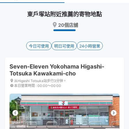
select
select
a
a
東戶塚站附近推薦的寄物地點
date.
date.
Press
Press
20個店舖
the
the
question
question
mark
mark
key
key
今日可使用
明日可使用
24小時營業
to
to
get
get
the
the
Seven-Eleven Yokohama Higashi-
keyboard
keyboard
Totsuka Kawakami-cho
shortcuts
shortcuts
for
for
从Higashi Totsuka站步行3分钟。
changing
changing
本日營業時間
:
00:00〜00:00
dates.
dates.