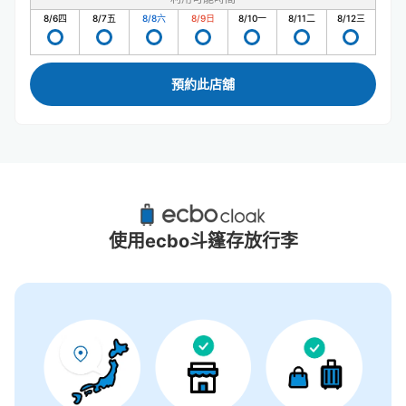
8/6
四
8/7
五
8/8
六
8/9
日
8/10
一
8/11
二
8/12
三
預約此店舖
東戶塚站附近推薦的寄物櫃
3個投幣式置物櫃
使用ecbo斗篷存放行李