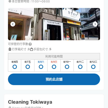
本日營業時間
:
11:00〜06:00
可保管的行李數
3
5
行李箱尺寸
:
手提包尺寸
:
利用可能時間
8/6
四
8/7
五
8/8
六
8/9
日
8/10
一
8/11
二
8/12
三
預約此店舖
Cleaning Tokiwaya