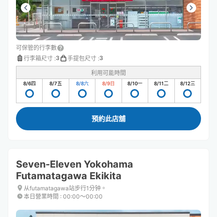
可保管的行李數
3
3
行李箱尺寸
:
手提包尺寸
:
利用可能時間
8/6
四
8/7
五
8/8
六
8/9
日
8/10
一
8/11
二
8/12
三
預約此店舖
Seven-Eleven Yokohama
Futamatagawa Ekikita
从futamatagawa站步行1分钟。
本日營業時間
:
00:00〜00:00