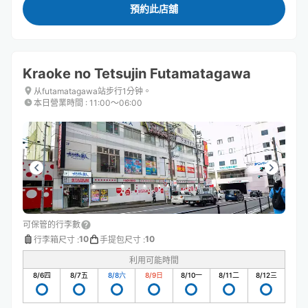
預約此店舖
Kraoke no Tetsujin Futamatagawa
从futamatagawa站步行1分钟。
本日營業時間
:
11:00〜06:00
可保管的行李數
10
10
行李箱尺寸
:
手提包尺寸
:
利用可能時間
8/6
四
8/7
五
8/8
六
8/9
日
8/10
一
8/11
二
8/12
三