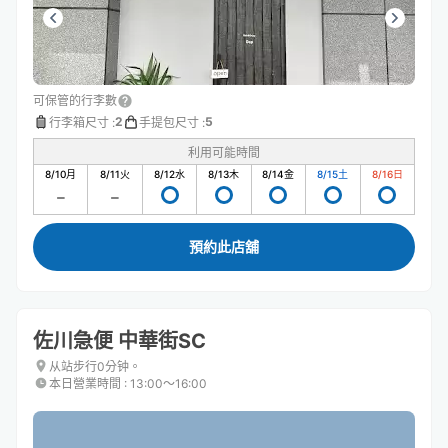
可保管的行李數
2
5
行李箱尺寸
:
手提包尺寸
:
利用可能時間
8/10
月
8/11
火
8/12
水
8/13
木
8/14
金
8/15
土
8/16
日
預約此店舖
佐川急便 中華街SC
从站步行0分钟。
本日營業時間
:
13:00〜16:00