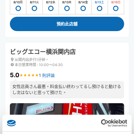
8/10
月
8/11
火
8/12
水
8/13
木
8/14
金
8/15
土
8/16
日
預約此店舖
ビッグエコー横浜関内店
从関内站步行1分钟。
本日營業時間
:
10:00〜04:30
5.0
1 則評論
★
★
★
★
★
★
★
★
★
★
女性店員さん最悪。料金払い終わってるし預けると動ける
し次はないと思って預けた。