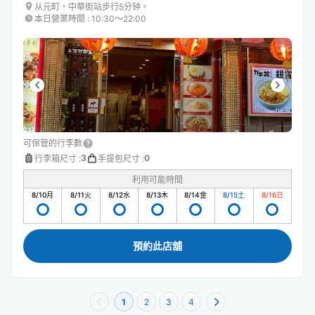
从元町・中華街站步行5分钟。
本日營業時間
:
10:30〜22:00
可保管的行李數
3
0
行李箱尺寸
:
手提包尺寸
:
利用可能時間
8/10
月
8/11
火
8/12
水
8/13
木
8/14
金
8/15
土
8/16
日
預約此店舖
1
2
3
4