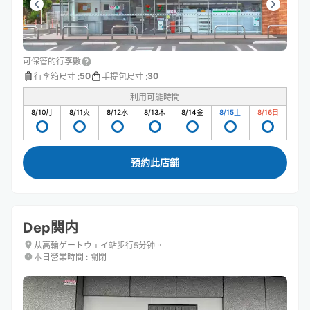
可保管的行李數
50
30
行李箱尺寸
:
手提包尺寸
:
利用可能時間
8/10
月
8/11
火
8/12
水
8/13
木
8/14
金
8/15
土
8/16
日
預約此店舖
Dep関内
从高輪ゲートウェイ站步行5分钟。
本日營業時間
:
關閉