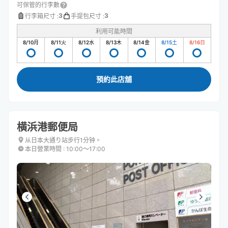
可保管的行李數
3
3
行李箱尺寸
:
手提包尺寸
:
利用可能時間
8/10
月
8/11
火
8/12
水
8/13
木
8/14
金
8/15
土
8/16
日
預約此店舖
横浜港郵便局
从日本大通り站步行1分钟。
本日營業時間
:
10:00〜17:00