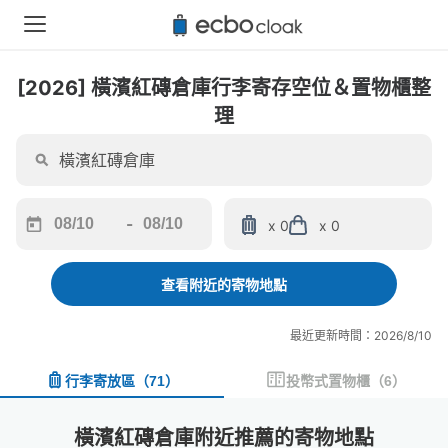
[2026] 橫濱紅磚倉庫行李寄存空位＆置物櫃整
理
-
x 0
x 0
Navigate
Navigate
forward
backward
to
to
查看附近的寄物地點
interact
interact
with
with
最近更新時間：2026/8/10
the
the
calendar
calendar
行李寄放區
（
71
）
投幣式置物櫃
（
6
）
and
and
select
select
a
a
橫濱紅磚倉庫附近推薦的寄物地點
date.
date.