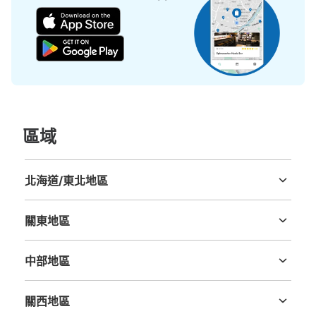
本日營業時間
:
10:30
〜
23:30
横浜ワールドポーターズの一階のメイン入口から入ってす
ぐ左のところに設置されてます。
區域
北海道/東北地區
北海道
青森縣
岩手縣
宮城縣
秋田縣
山形縣
福島縣
可保管的行李數
大的
:
6
/
¥300
中等的
:
2
/
¥300
小的
:
20
/
¥200
關東地區
付款方式
茨城縣
栃木縣
群馬縣
埼玉縣
千葉縣
東京都
神奈川縣
現金
中部地區
查看此投幣式儲物櫃的位置
新潟縣
富山縣
石川縣
福井縣
山梨縣
長野縣
岐阜縣
静岡縣
愛知縣
關西地區