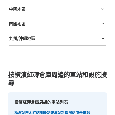
三重縣
滋賀縣
京都府
大阪府
兵庫縣
奈良縣
和歌山縣
横浜ワールドポーターズ2階コインロッカ
中國地區
ー
鳥取縣
島根縣
岡山縣
廣島縣
山口縣
从横浜ワールドポーターズ站步行0分钟。
四國地區
本日營業時間
:
09:00
〜
00:30
德島縣
香川縣
愛媛縣
高知縣
横浜ワールドポーターズの2階にあるタリーズの向かい側
に設置されてます。
九州/沖繩地區
福岡縣
佐賀縣
長崎縣
熊本縣
大分縣
宮崎縣
鹿児島縣
沖縄縣
按橫濱紅磚倉庫周邊的車站和設施搜
尋
可保管的行李數
橫濱紅磚倉庫周邊的車站列表
大的
:
5
/
¥600
中等的
:
11
/
¥500
小的
:
21
/
¥400
付款方式
現金, ICカード
橫濱站
櫻木町站
川崎站
鎌倉站
新橫濱站
港未來站