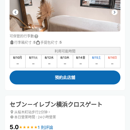
可保管的行李數
5
5
行李箱尺寸
:
手提包尺寸
:
利用可能時間
8/10
月
8/11
火
8/12
水
8/13
木
8/14
金
8/15
土
8/16
日
預約此店舖
セブン－イレブン横浜クロスゲート
从桜木町站步行2分钟。
本日營業時間
:
24小時營業
5.0
1 則評論
★
★
★
★
★
★
★
★
★
★