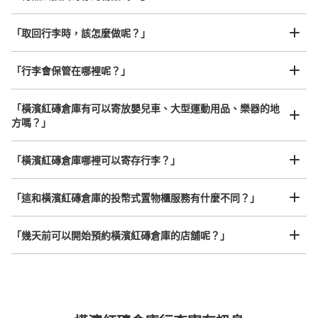
我們與許多地點方便的車站內店舖以及24小時營業的店鋪合作。
即完成寄存手續
「取回行李時，該怎麼做呢？」
「行李會保管在哪裡呢？」
可保管的行李數
大的
:
4
/
¥400
小的
:
4
/
¥200
付款方式
「橫濱紅磚倉庫有可以寄放嬰兒車、大型運動用品、樂器的地
現金
方嗎？」
查看此投幣式儲物櫃的位置
任何尺寸的行李都OK
「橫濱紅磚倉庫哪裡可以寄存行李？」
放下行李，愉快度過一整天！
樂器、嬰兒車、腳踏車等，只要是1個人能搬運的行李尺寸就OK
「這和橫濱紅磚倉庫的投幣式置物櫃服務有什麼不同？」
横浜赤レンガ倉庫二号館コインロッカー
从横浜赤レンガ倉庫站步行0分钟。
「幾天前可以開始預約橫濱紅磚倉庫的店舖呢？」
本日營業時間
:
11:00
〜
23:00
裏側出入口の脇でエスカレーターやトイレのあるスペース
の足元にあります。高さが低いので目立ちにくいと感じま
した。ガラス戸で少し中身が見えやすいです。
突發狀況下的安心理賠