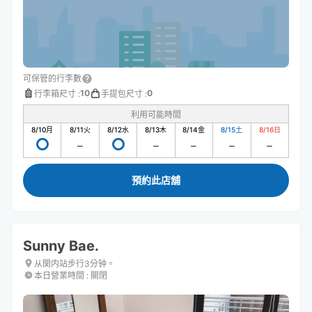
可保管的行李數
10
0
行李箱尺寸
:
手提包尺寸
:
利用可能時間
8/10
月
8/11
火
8/12
水
8/13
木
8/14
金
8/15
土
8/16
日
預約此店舖
Sunny Bae.
从関内站步行3分钟。
本日營業時間
:
關閉