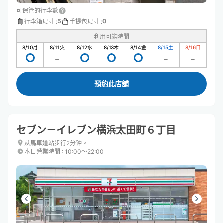
可保管的行李數
5
0
行李箱尺寸
:
手提包尺寸
:
利用可能時間
8/10
月
8/11
火
8/12
水
8/13
木
8/14
金
8/15
土
8/16
日
預約此店舖
セブン－イレブン横浜太田町６丁目
从馬車道站步行2分钟。
本日營業時間
:
10:00〜22:00