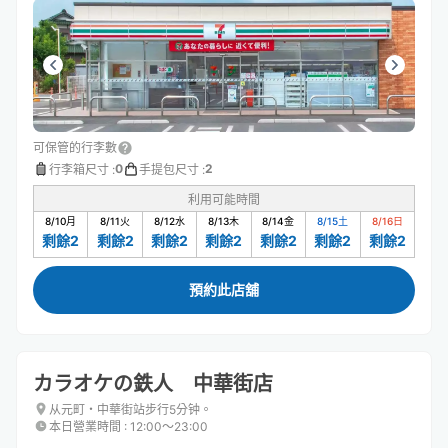
可保管的行李數
0
2
行李箱尺寸
:
手提包尺寸
:
利用可能時間
8/10
月
8/11
火
8/12
水
8/13
木
8/14
金
8/15
土
8/16
日
剩餘2
剩餘2
剩餘2
剩餘2
剩餘2
剩餘2
剩餘2
預約此店舖
カラオケの鉄人 中華街店
从元町・中華街站步行5分钟。
本日營業時間
:
12:00〜23:00