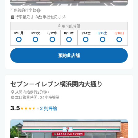
可保管的行李數
3
3
行李箱尺寸
:
手提包尺寸
:
利用可能時間
8/10
月
8/11
火
8/12
水
8/13
木
8/14
金
8/15
土
8/16
日
預約此店舖
セブン－イレブン横浜関内大通り
从関内站步行2分钟。
本日營業時間
:
24小時營業
3.5
2 則評論
★
★
★
★
★
★
★
★
★
★