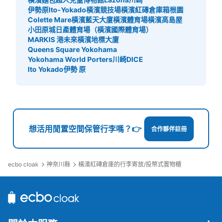
伊勢原Ito-Yokado
橫濱競技場
橫濱紅磚倉庫
箱根園
可保管的行李數
Colette Mare
橫濱藍天大廈
橫濱體育場
橫濱高島屋
中等的
:
10
/
¥400
小的
:
10
/
¥200
小田原城
日產體育場（橫濱國際體育場）
付款方式
MARKIS 港未來
橫濱地標大廈
現金
Queens Square Yokohama
Yokohama World Porters
川崎DICE
查看此投幣式儲物櫃的位置
Ito Yokado伊勢 原
日本大通り駅 大さん橋の奥コインロッカ
ー
想活用閒置空間保管行李嗎？👉
合作夥伴註冊
从日本大通り駅站步行9分钟。
本日營業時間
:
09:00
〜
21:30
日本大通り駅から歩いていける大さん橋の奥にあるロッカ
ー。入口から入って1番奥の右側にあります。
ecbo cloak
神奈川縣
橫濱紅磚倉庫的行李寄放/投幣式置物櫃