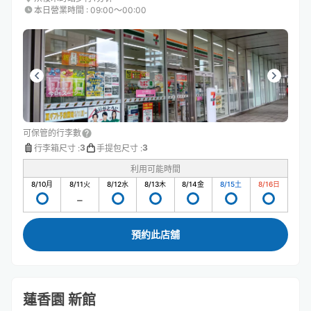
本日營業時間
:
09:00〜00:00
可保管的行李數
3
3
行李箱尺寸
:
手提包尺寸
:
利用可能時間
8/10
月
8/11
火
8/12
水
8/13
木
8/14
金
8/15
土
8/16
日
預約此店舖
蓮香園 新館