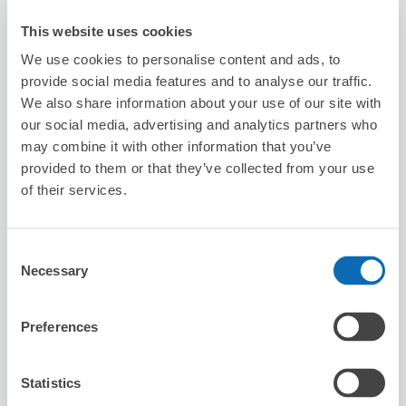
This website uses cookies
可保管的行李數
We use cookies to personalise content and ads, to
10
0
行李箱尺寸
:
手提包尺寸
:
provide social media features and to analyse our traffic.
利用可能時間
We also share information about your use of our site with
8/10
月
8/11
火
8/12
水
8/13
木
8/14
金
8/15
土
8/16
日
our social media, advertising and analytics partners who
may combine it with other information that you’ve
provided to them or that they’ve collected from your use
預約此店舖
of their services.
Consent
DINING RESTAURANT KITEKI
Necessary
Selection
从桜木町站步行1分钟。
本日營業時間
:
關閉
Preferences
5.0
26 則評論
★
★
★
★
★
★
★
★
★
★
Excellent, the employee is very polite!
Statistics