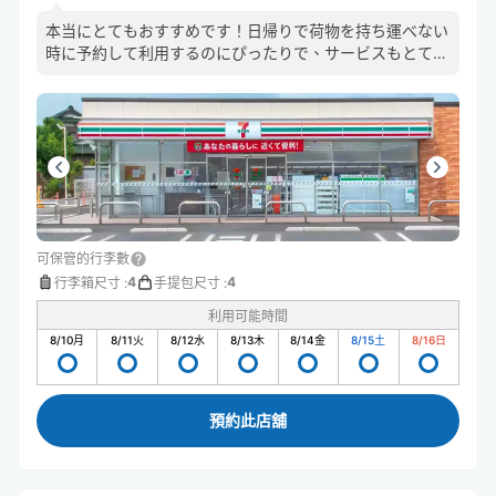
本当にとてもおすすめです！日帰りで荷物を持ち運べない
時に予約して利用するのにぴったりで、サービスもとても
良くてすごく便利です。
可保管的行李數
4
4
行李箱尺寸
:
手提包尺寸
:
利用可能時間
8/10
月
8/11
火
8/12
水
8/13
木
8/14
金
8/15
土
8/16
日
預約此店舖