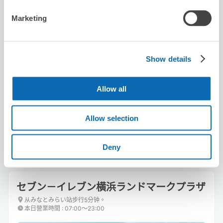
Marketing
Show details
可保管的行李數
3
2
行李箱尺寸
:
手提包尺寸
:
Allow all
利用可能時間
8/10
月
8/11
火
8/12
水
8/13
木
8/14
金
8/15
土
8/16
日
Allow selection
預約此店舖
Deny
セブン－イレブン横浜ランドマークプラザ
从みなとみらい站步行5分钟。
本日營業時間
:
07:00〜23:00