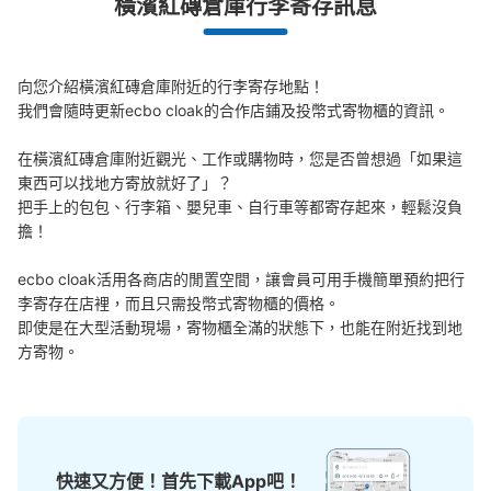
橫濱紅磚倉庫行李寄存訊息
發生行李破損、被偷等狀況時安心有保障
向您介紹橫濱紅磚倉庫附近的行李寄存地點！

我們會隨時更新ecbo cloak的合作店鋪及投幣式寄物櫃的資訊。

在橫濱紅磚倉庫附近觀光、工作或購物時，您是否曾想過「如果這
東西可以找地方寄放就好了」？

把手上的包包、行李箱、嬰兒車、自行車等都寄存起來，輕鬆沒負
可保管的行李數
擔！

小的
:
12
/
¥200
付款方式
現金
ecbo cloak活用各商店的閒置空間，讓會員可用手機簡單預約把行
李寄存在店裡，而且只需投幣式寄物櫃的價格。

查看此投幣式儲物櫃的位置
即使是在大型活動現場，寄物櫃全滿的狀態下，也能在附近找到地
方寄物。
横浜ワールドポーターズ一階コインロッカ
ー
从横浜ワールドポーターズ站步行0分钟。
快速又方便！首先下載App吧！