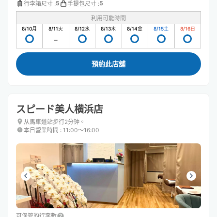
5
5
行李箱尺寸
:
手提包尺寸
:
利用可能時間
8/10
月
8/11
火
8/12
水
8/13
木
8/14
金
8/15
土
8/16
日
預約此店舖
スピード美人横浜店
从馬車道站步行2分钟。
本日營業時間
:
11:00〜16:00
可保管的行李數