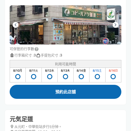
可保管的行李數
3
3
行李箱尺寸
:
手提包尺寸
:
利用可能時間
8/10
月
8/11
火
8/12
水
8/13
木
8/14
金
8/15
土
8/16
日
預約此店舖
元気足道
从元町・中華街站步行5分钟。