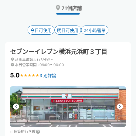
Press
Press
71個店舖
the
the
question
question
mark
mark
key
key
今日可使用
明日可使用
24小時營業
to
to
get
get
the
the
セブン－イレブン横浜元浜町３丁目
keyboard
keyboard
shortcuts
shortcuts
从馬車道站步行3分钟。
本日營業時間
:
09:00〜00:00
for
for
changing
changing
5.0
3 則評論
★
★
★
★
★
★
★
★
★
★
dates.
dates.
可保管的行李數