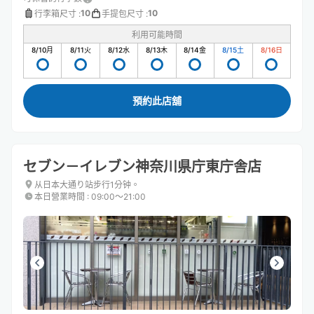
10
10
行李箱尺寸
:
手提包尺寸
:
利用可能時間
8/10
月
8/11
火
8/12
水
8/13
木
8/14
金
8/15
土
8/16
日
預約此店舖
セブン－イレブン神奈川県庁東庁舎店
从日本大通り站步行1分钟。
本日營業時間
:
09:00〜21:00