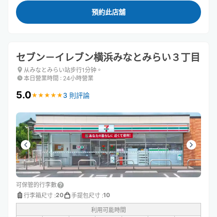
預約此店舖
セブン－イレブン横浜みなとみらい３丁目
从みなとみらい站步行1分钟。
本日營業時間
:
24小時營業
5.0
3 則評論
★
★
★
★
★
★
★
★
★
★
可保管的行李數
20
10
行李箱尺寸
:
手提包尺寸
:
利用可能時間