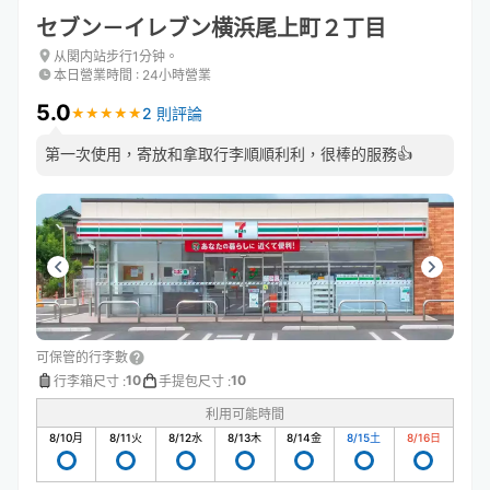
セブン－イレブン横浜尾上町２丁目
从関内站步行1分钟。
本日營業時間
:
24小時營業
5.0
2 則評論
★
★
★
★
★
★
★
★
★
★
第一次使用，寄放和拿取行李順順利利，很棒的服務👍
可保管的行李數
10
10
行李箱尺寸
:
手提包尺寸
:
利用可能時間
8/10
月
8/11
火
8/12
水
8/13
木
8/14
金
8/15
土
8/16
日