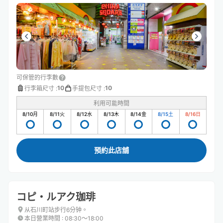
可保管的行李數
10
10
行李箱尺寸
:
手提包尺寸
:
利用可能時間
8/10
月
8/11
火
8/12
水
8/13
木
8/14
金
8/15
土
8/16
日
預約此店舖
コピ・ルアク珈琲
从石川町站步行6分钟。
本日營業時間
:
08:30〜18:00