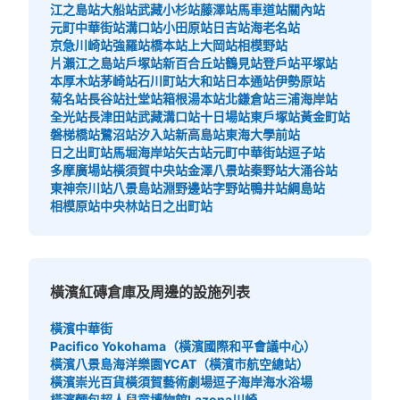
江之島站
大船站
武藏小杉站
藤澤站
馬車道站
關內站
查看此投幣式儲物櫃的位置
元町中華街站
溝口站
小田原站
日吉站
海老名站
京急川崎站
強羅站
橋本站
上大岡站
相模野站
片瀨江之島站
戶塚站
新百合丘站
鶴見站
登戶站
平塚站
本厚木站
茅崎站
石川町站
大和站
日本通站
伊勢原站
菊名站
長谷站
辻堂站
箱根湯本站
北鎌倉站
三浦海岸站
日本大通り駅 大さん橋入口付近コインロ
全光站
長津田站
武藏溝口站
十日場站
東戶塚站
黃金町站
ッカー
磐梯橋站
鷺沼站
汐入站
新高島站
東海大學前站
日之出町站
馬堀海岸站
矢古站
元町中華街站
逗子站
从日本大通り駅站步行9分钟。
多摩廣場站
橫須賀中央站
金澤八景站
秦野站
大涌谷站
本日營業時間
:
09:00
〜
21:30
東神奈川站
八景島站
淵野邊站
字野站
鴨井站
綱島站
日本大通り駅から徒歩で行ける大さん橋の中にあるブルー
相模原站
中央林站
日之出町站
ターミナルの横に設置されてます。
橫濱紅磚倉庫及周邊的設施列表
橫濱中華街
Pacifico Yokohama（橫濱國際和平會議中心）
橫濱八景島海洋樂園
YCAT（橫濱市航空總站）
橫濱崇光百貨
橫須賀藝術劇場
逗子海岸海水浴場
橫濱麵包超人兒童博物館
Lazona川崎