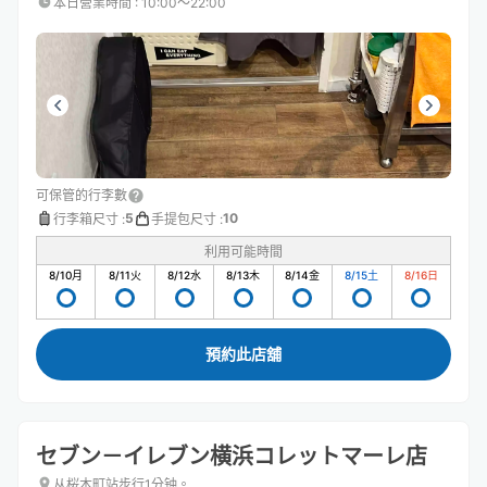
本日營業時間
:
10:00〜22:00
可保管的行李數
5
10
行李箱尺寸
:
手提包尺寸
:
利用可能時間
8/10
月
8/11
火
8/12
水
8/13
木
8/14
金
8/15
土
8/16
日
預約此店舖
セブン－イレブン横浜コレットマーレ店
从桜木町站步行1分钟。