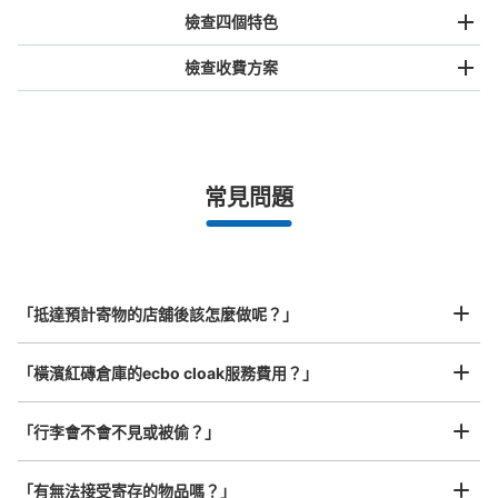
檢查四個特色
檢查收費方案
手提包尺寸
¥500
/
日
最長邊未滿45cm的行李（小型背包、手提包、手提行李
常見問題
等）
事先用手機預約

全國有1,000家以上合作店鋪
指定的日期和時間
横浜赤レンガ倉庫二号館コインロッカー
北起北海道，南至沖繩，以都市為中心，全國皆可使用此服務。
从東急東横線馬車道駅站步行3分钟。
行李箱尺寸
本日營業時間
:
11:00
〜
23:00
¥800
「抵達預計寄物的店舖後該怎麼做呢？」
/
日
館内マップにも表示が無く、階段下のスペースにある為分
かり辛いです。
最長邊45cm以上的行李（行李箱、樂器、嬰兒車等）
「橫濱紅磚倉庫的ecbo cloak服務費用？」
「行李會不會不見或被偷？」
許多地點佳/條件優的店鋪
工作人員拍完行李照片後

「有無法接受寄存的物品嗎？」