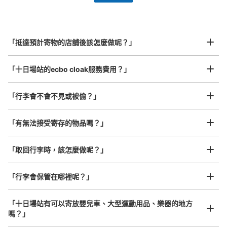
全國有1,000家以上合作店鋪
指定的日期和時間
JR十日市場駅改札外コインロッカー
北起北海道，南至沖繩，以都市為中心，全國皆可使用此服務。
从JR十日市場駅站步行0分钟。
行李箱尺寸
本日營業時間
:
04:30
〜
01:00
¥800
「抵達預計寄物的店舖後該怎麼做呢？」
/
日
改札を出て南口脇にあります。目の前に家系ラーメンと
ATMがあります。複数回悪戯されているようで警告文が貼
最長邊45cm以上的行李（行李箱、樂器、嬰兒車等）
「十日場站的ecbo cloak服務費用？」
ってありました。
「行李會不會不見或被偷？」
許多地點佳/條件優的店鋪
工作人員拍完行李照片後

「有無法接受寄存的物品嗎？」
我們與許多地點方便的車站內店舖以及24小時營業的店鋪合作。
即完成寄存手續
「取回行李時，該怎麼做呢？」
「行李會保管在哪裡呢？」
可保管的行李數
大的
:
1
/
¥700
中等的
:
1
/
¥500
小的
:
16
/
¥400
「十日場站有可以寄放嬰兒車、大型運動用品、樂器的地方
付款方式
嗎？」
現金