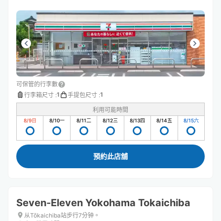
可保管的行李數
1
1
行李箱尺寸
:
手提包尺寸
:
利用可能時間
8/9
日
8/10
一
8/11
二
8/12
三
8/13
四
8/14
五
8/15
六
預約此店舖
Seven-Eleven Yokohama Tokaichiba
从Tōkaichiba站步行7分钟。