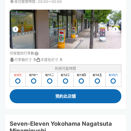
本日營業時間
:
00:00〜00:00
可保管的行李數
5
5
行李箱尺寸
:
手提包尺寸
:
利用可能時間
8/9
日
8/10
一
8/11
二
8/12
三
8/13
四
8/14
五
8/15
六
預約此店舖
Seven-Eleven Yokohama Nagatsuta
Minamiguchi