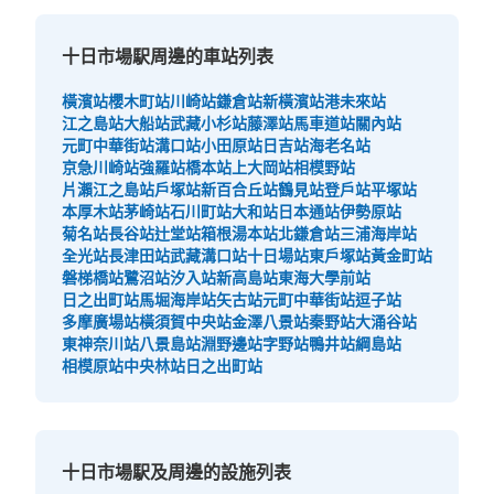
十日市場駅周邊的車站列表
橫濱站
櫻木町站
川崎站
鎌倉站
新橫濱站
港未來站
江之島站
大船站
武藏小杉站
藤澤站
馬車道站
關內站
元町中華街站
溝口站
小田原站
日吉站
海老名站
京急川崎站
強羅站
橋本站
上大岡站
相模野站
片瀨江之島站
戶塚站
新百合丘站
鶴見站
登戶站
平塚站
本厚木站
茅崎站
石川町站
大和站
日本通站
伊勢原站
菊名站
長谷站
辻堂站
箱根湯本站
北鎌倉站
三浦海岸站
全光站
長津田站
武藏溝口站
十日場站
東戶塚站
黃金町站
磐梯橋站
鷺沼站
汐入站
新高島站
東海大學前站
日之出町站
馬堀海岸站
矢古站
元町中華街站
逗子站
多摩廣場站
橫須賀中央站
金澤八景站
秦野站
大涌谷站
東神奈川站
八景島站
淵野邊站
字野站
鴨井站
綱島站
相模原站
中央林站
日之出町站
十日市場駅及周邊的設施列表