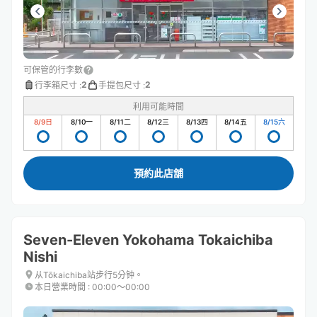
可保管的行李數
2
2
行李箱尺寸
:
手提包尺寸
:
利用可能時間
8/9
日
8/10
一
8/11
二
8/12
三
8/13
四
8/14
五
8/15
六
預約此店舖
Seven-Eleven Yokohama Tokaichiba
Nishi
从Tōkaichiba站步行5分钟。
本日營業時間
:
00:00〜00:00