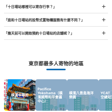
任何尺寸的行李都OK
查看此投幣式儲物櫃的位置
「十日場站哪裡可以寄存行李？」
放下行李，愉快度過一整天！
樂器、嬰兒車、腳踏車等，只要是1個人能搬運的行李尺寸就OK
「這和十日場站的投幣式置物櫃服務有什麼不同？」
「幾天前可以開始預約十日場站的店舖呢？」
突發狀況下的安心理賠
東京都最多人寄物的地區
發生行李破損、被偷等狀況時安心有保障
Pacifico
Yokohama（橫
橫濱八景島海洋
YCA
橫濱中華街
濱國際和平會議
樂園
空總站
中心）