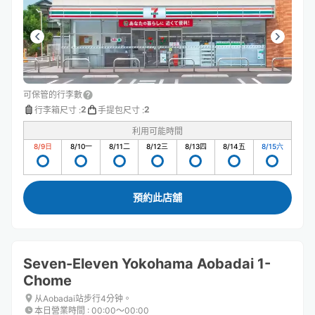
可保管的行李數
2
2
行李箱尺寸
:
手提包尺寸
:
利用可能時間
8/9
日
8/10
一
8/11
二
8/12
三
8/13
四
8/14
五
8/15
六
預約此店舖
Seven-Eleven Yokohama Aobadai 1-
Chome
从Aobadai站步行4分钟。
本日營業時間
:
00:00〜00:00