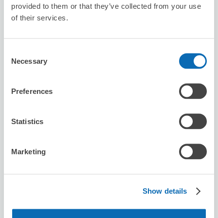
provided to them or that they’ve collected from your use
of their services.
預約此店舖
Consent
Necessary
Selection
Sumibi Ryourito Itarian Tsuji
从Aobadai站步行15分钟。
Preferences
本日營業時間
:
18:00〜23:00
Statistics
Marketing
可保管的行李數
Show details
5
5
行李箱尺寸
:
手提包尺寸
:
利用可能時間
8/9
日
8/10
一
8/11
二
8/12
三
8/13
四
8/14
五
8/15
六