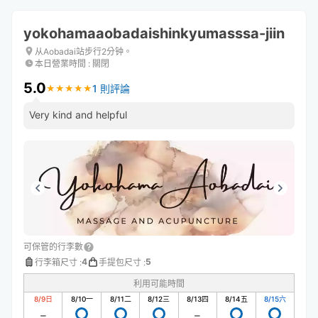
yokohamaaobadaishinkyumasssa-jiin
从Aobadai站步行2分钟。
本日營業時間
:
關閉
5.0
1 則評論
★
★
★
★
★
★
★
★
★
★
Very kind and helpful
可保管的行李數
4
5
行李箱尺寸
:
手提包尺寸
:
利用可能時間
8/9
日
8/10
一
8/11
二
8/12
三
8/13
四
8/14
五
8/15
六