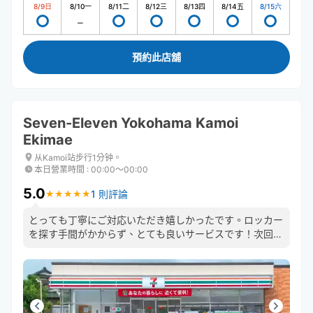
8/9
日
8/10
一
8/11
二
8/12
三
8/13
四
8/14
五
8/15
六
預約此店舖
Seven-Eleven Yokohama Kamoi
Ekimae
从Kamoi站步行1分钟。
本日營業時間
:
00:00〜00:00
5.0
1 則評論
★
★
★
★
★
★
★
★
★
★
とっても丁寧にご対応いただき嬉しかったです。ロッカー
を探す手間がかからず、とても良いサービスです！次回も
是非利用したいと思いました。どうもありがとうございま
した、大変助かりました(^_^)