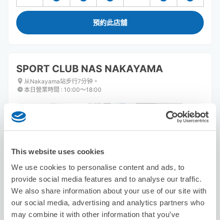
預約此店舖
SPORT CLUB NAS NAKAYAMA
从Nakayama站步行7分钟。
本日營業時間
:
10:00〜18:00
This website uses cookies
We use cookies to personalise content and ads, to
可保管的行李數
provide social media features and to analyse our traffic.
10
10
行李箱尺寸
:
手提包尺寸
:
We also share information about your use of our site with
our social media, advertising and analytics partners who
利用可能時間
may combine it with other information that you’ve
8/9
日
8/10
一
8/11
二
8/12
三
8/13
四
8/14
五
8/15
六