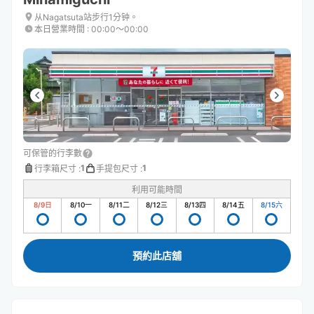
从Nagatsuta站步行1分钟。
本日營業時間
:
00:00〜00:00
可保管的行李數
1
1
行李箱尺寸
:
手提包尺寸
:
利用可能時間
8/9
日
8/10
一
8/11
二
8/12
三
8/13
四
8/14
五
8/15
六
預約此店舖