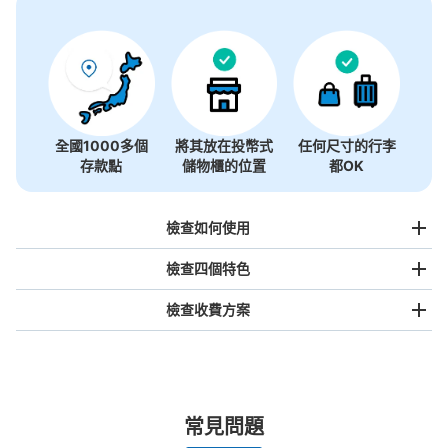
全國1000多個
將其放在投幣式
任何尺寸的行李
存款點
儲物櫃的位置
都OK
檢查如何使用
檢查四個特色
檢查收費方案
手提包尺寸
¥500
/
日
最長邊未滿45cm的行李（小型背包、手提包、手提行李
常見問題
等）
事先用手機預約
