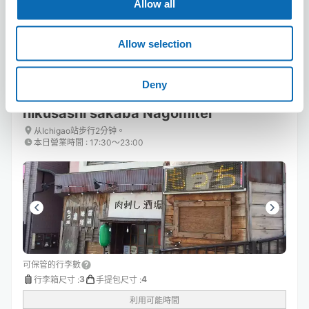
Allow all
Allow selection
預約此店舖
Deny
nikusashi sakaba Nagomitei
从Ichigao站步行2分钟。
本日營業時間
:
17:30〜23:00
可保管的行李數
3
4
行李箱尺寸
:
手提包尺寸
:
利用可能時間