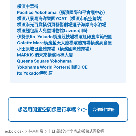
橫濱中華街
Pacifico Yokohama（橫濱國際和平會議中心）
橫濱八景島海洋樂園
YCAT（橫濱市航空總站）
橫濱崇光百貨
橫須賀藝術劇場
逗子海岸海水浴場
橫濱麵包超人兒童博物館
Lazona川崎
伊勢原Ito-Yokado
橫濱競技場
橫濱紅磚倉庫
箱根園
Colette Mare
橫濱藍天大廈
橫濱體育場
橫濱高島屋
小田原城
日產體育場（橫濱國際體育場）
MARKIS 港未來
橫濱地標大廈
Queens Square Yokohama
Yokohama World Porters
川崎DICE
Ito Yokado伊勢 原
想活用閒置空間保管行李嗎？👉
合作夥伴註冊
ecbo cloak
神奈川県
十日場站的行李寄放/投幣式置物櫃