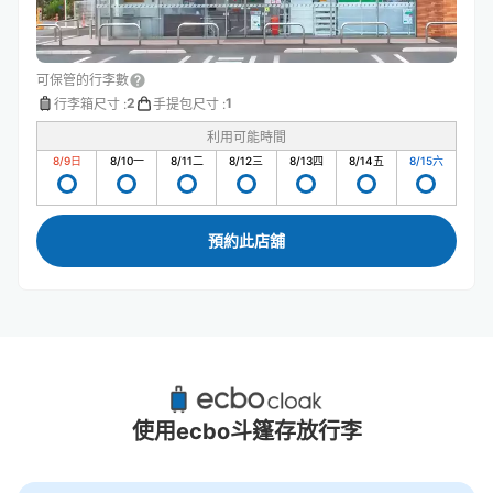
可保管的行李數
2
1
行李箱尺寸
:
手提包尺寸
:
利用可能時間
8/9
日
8/10
一
8/11
二
8/12
三
8/13
四
8/14
五
8/15
六
預約此店舖
十日場站附近推薦的寄物櫃
1個投幣式置物櫃
使用ecbo斗篷存放行李