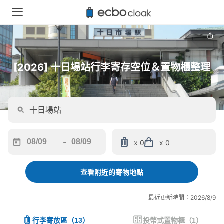
[2026] 十日場站行李寄存空位＆置物櫃整理
-
x 0
x 0
Navigate
Navigate
forward
backward
to
to
查看附近的寄物地點
interact
interact
with
with
最近更新時間：2026/8/9
the
the
calendar
calendar
行李寄放區
（
13
）
投幣式置物櫃
（
1
）
and
and