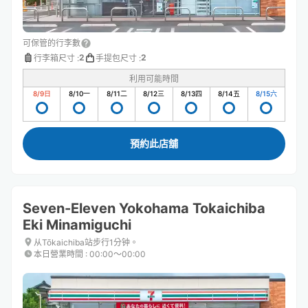
可保管的行李數
2
2
行李箱尺寸
:
手提包尺寸
:
利用可能時間
8/9
日
8/10
一
8/11
二
8/12
三
8/13
四
8/14
五
8/15
六
預約此店舖
Seven-Eleven Yokohama Tokaichiba
Eki Minamiguchi
从Tōkaichiba站步行1分钟。
本日營業時間
:
00:00〜00:00