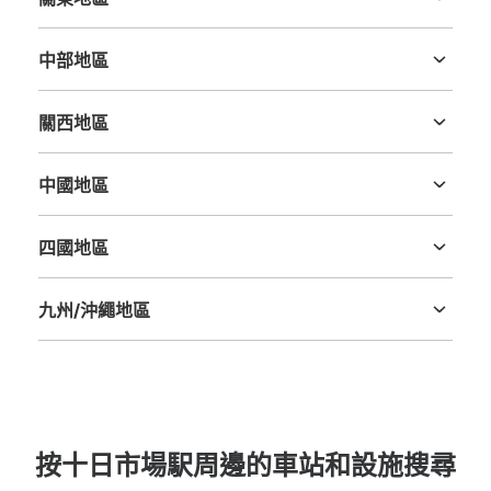
茨城縣
栃木縣
群馬縣
埼玉縣
千葉縣
東京都
神奈川縣
中部地區
新潟縣
富山縣
石川縣
福井縣
山梨縣
長野縣
岐阜縣
静岡縣
愛知縣
關西地區
三重縣
滋賀縣
京都府
大阪府
兵庫縣
奈良縣
和歌山縣
中國地區
鳥取縣
島根縣
岡山縣
廣島縣
山口縣
四國地區
德島縣
香川縣
愛媛縣
高知縣
九州/沖繩地區
福岡縣
佐賀縣
長崎縣
熊本縣
大分縣
宮崎縣
鹿児島縣
沖縄縣
按十日市場駅周邊的車站和設施搜尋