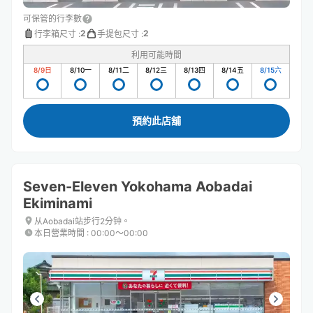
可保管的行李數
2
2
行李箱尺寸
:
手提包尺寸
:
利用可能時間
8/9
日
8/10
一
8/11
二
8/12
三
8/13
四
8/14
五
8/15
六
預約此店舖
Seven-Eleven Yokohama Aobadai
Ekiminami
从Aobadai站步行2分钟。
本日營業時間
:
00:00〜00:00