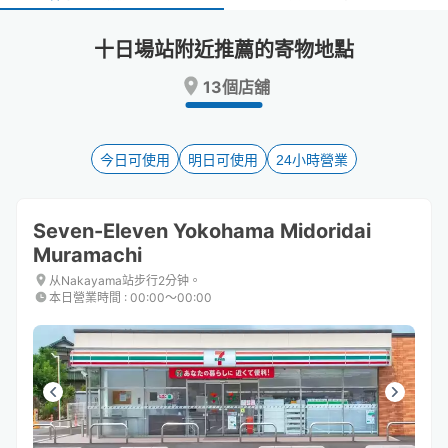
select
select
a
a
十日場站附近推薦的寄物地點
date.
date.
Press
Press
13個店舖
the
the
question
question
mark
mark
key
key
今日可使用
明日可使用
24小時營業
to
to
get
get
the
the
Seven-Eleven Yokohama Midoridai
keyboard
keyboard
Muramachi
shortcuts
shortcuts
for
for
从Nakayama站步行2分钟。
changing
changing
本日營業時間
:
00:00〜00:00
dates.
dates.