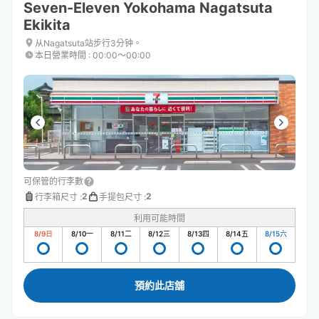
Seven-Eleven Yokohama Nagatsuta
Ekikita
从Nagatsuta站步行3分钟。
本日營業時間
:
00:00〜00:00
可保管的行李數
2
2
行李箱尺寸
:
手提包尺寸
:
利用可能時間
8/9
日
8/10
一
8/11
二
8/12
三
8/13
四
8/14
五
8/15
六
預約此店舖