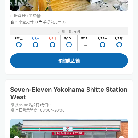
可保管的行李數
3
3
行李箱尺寸
:
手提包尺寸
:
利用可能時間
8/7
五
8/8
六
8/9
日
8/10
一
8/11
二
8/12
三
8/13
四
預約此店舖
Seven-Eleven Yokohama Shitte Station
West
从shitte站步行1分钟。
本日營業時間
:
08:00〜20:00