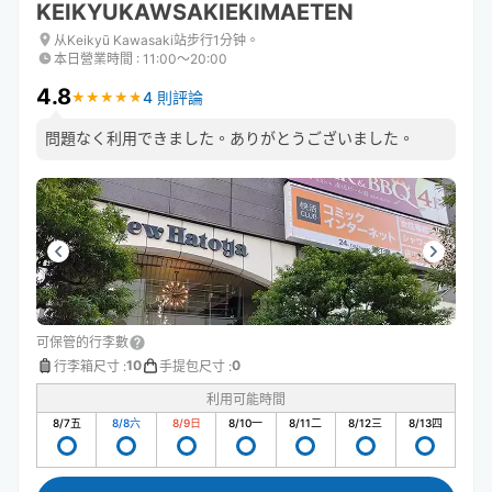
KEIKYUKAWSAKIEKIMAETEN
从Keikyū Kawasaki站步行1分钟。
本日營業時間
:
11:00〜20:00
4.8
4 則評論
★
★
★
★
★
★
★
★
★
★
問題なく利用できました。ありがとうございました。
可保管的行李數
10
0
行李箱尺寸
:
手提包尺寸
:
利用可能時間
8/7
五
8/8
六
8/9
日
8/10
一
8/11
二
8/12
三
8/13
四