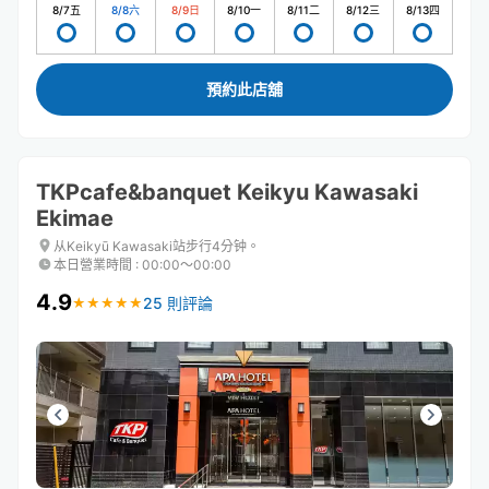
8/7
五
8/8
六
8/9
日
8/10
一
8/11
二
8/12
三
8/13
四
預約此店舖
TKPcafe&banquet Keikyu Kawasaki
Ekimae
从Keikyū Kawasaki站步行4分钟。
本日營業時間
:
00:00〜00:00
4.9
25 則評論
★
★
★
★
★
★
★
★
★
★