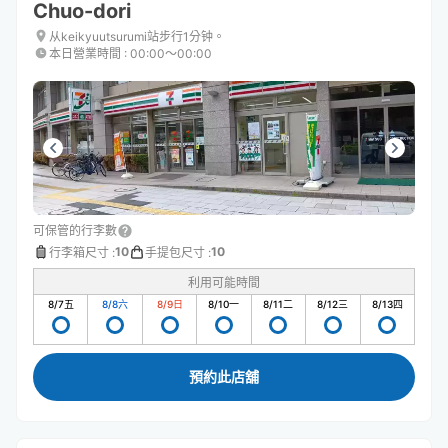
Chuo-dori
从keikyuutsurumi站步行1分钟。
本日營業時間
:
00:00〜00:00
可保管的行李數
10
10
行李箱尺寸
:
手提包尺寸
:
利用可能時間
8/7
五
8/8
六
8/9
日
8/10
一
8/11
二
8/12
三
8/13
四
預約此店舖