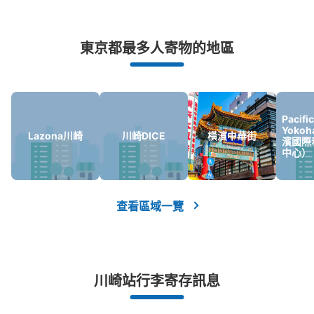
突發狀況下的安心理賠
東京都最多人寄物的地區
發生行李破損、被偷等狀況時安心有保障
【コインロッカー】川崎ルフロン
（PUDO）
Pacifi
Yoko
Lazona川崎
川崎DICE
橫濱中華街
从川崎站步行4m。
本日營業時間 09:00〜00:00
濱國際
中心）
可保管的行李數
小碼： 13
中尺寸： 20
L 尺寸： 4
利用可能時間
查看區域一覽
8/6
8/7
8/8
8/9
8/10
8/11
8/12
查看此投幣式儲物櫃的位置
川崎站行李寄存訊息