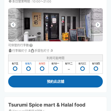
本日營業時間
:
10:00〜21:00
可保管的行李數
2
3
行李箱尺寸
:
手提包尺寸
:
利用可能時間
8/7
五
8/8
六
8/9
日
8/10
一
8/11
二
8/12
三
8/13
四
預約此店舖
Tsurumi Spice mart & Halal food