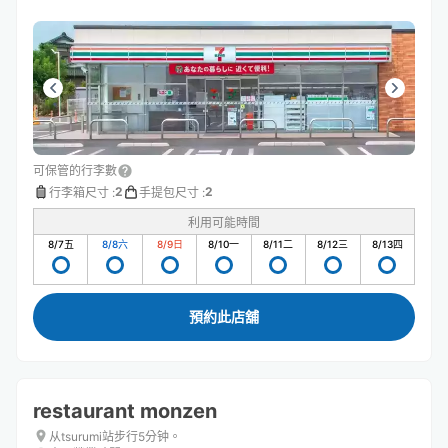
可保管的行李數
2
2
行李箱尺寸
:
手提包尺寸
:
利用可能時間
8/7
五
8/8
六
8/9
日
8/10
一
8/11
二
8/12
三
8/13
四
預約此店舖
restaurant monzen
从tsurumi站步行5分钟。