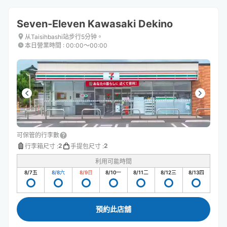
Seven-Eleven Kawasaki Dekino
从Taisihbashi站步行5分钟。
本日營業時間
:
00:00〜00:00
可保管的行李數
2
2
行李箱尺寸
:
手提包尺寸
:
利用可能時間
8/7
五
8/8
六
8/9
日
8/10
一
8/11
二
8/12
三
8/13
四
預約此店舖