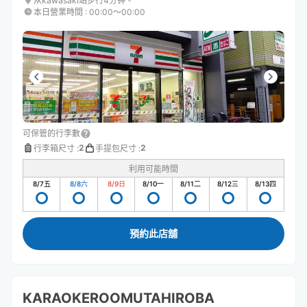
从kawasaki站步行4分钟。
本日營業時間
:
00:00〜00:00
可保管的行李數
2
2
行李箱尺寸
:
手提包尺寸
:
利用可能時間
8/7
五
8/8
六
8/9
日
8/10
一
8/11
二
8/12
三
8/13
四
預約此店舖
KARAOKEROOMUTAHIROBA