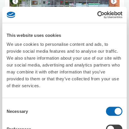
可保管的行李數
1
1
行李箱尺寸
:
手提包尺寸
:
This website uses cookies
利用可能時間
We use cookies to personalise content and ads, to
8/7
五
8/8
六
8/9
日
8/10
一
8/11
二
8/12
三
8/13
四
provide social media features and to analyse our traffic.
We also share information about your use of our site with
our social media, advertising and analytics partners who
預約此店舖
may combine it with other information that you’ve
provided to them or that they’ve collected from your use
of their services.
Seven-Eleven Kawasaki Shiden-dori
从kawasakishinnmachi站步行7分钟。
Consent
本日營業時間
:
00:00〜00:00
Necessary
Selection