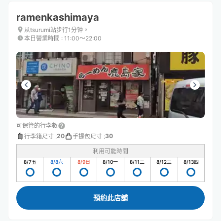
ramenkashimaya
从tsurumi站步行1分钟。
本日營業時間
:
11:00〜22:00
可保管的行李數
20
30
行李箱尺寸
:
手提包尺寸
:
利用可能時間
8/7
五
8/8
六
8/9
日
8/10
一
8/11
二
8/12
三
8/13
四
預約此店舖