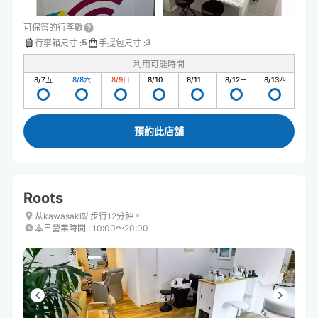
可保管的行李數
5
3
行李箱尺寸
:
手提包尺寸
:
利用可能時間
8/7
五
8/8
六
8/9
日
8/10
一
8/11
二
8/12
三
8/13
四
預約此店舖
Roots
从kawasaki站步行12分钟。
本日營業時間
:
10:00〜20:00