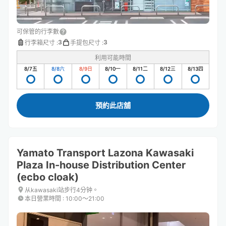
可保管的行李數
3
3
行李箱尺寸
:
手提包尺寸
:
利用可能時間
8/7
五
8/8
六
8/9
日
8/10
一
8/11
二
8/12
三
8/13
四
預約此店舖
Yamato Transport Lazona Kawasaki
Plaza In-house Distribution Center
(ecbo cloak)
从kawasaki站步行4分钟。
本日營業時間
:
10:00〜21:00