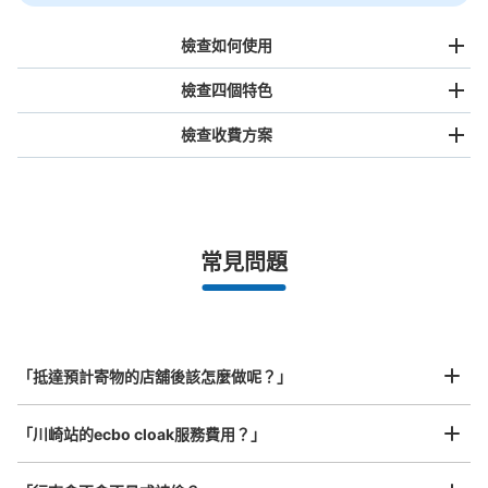
檢查如何使用
檢查四個特色
檢查收費方案
手提包尺寸
¥500
/
日
最長邊未滿45cm的行李（小型背包、手提包、手提行李
常見問題
等）
事先用手機預約

全國有1,000家以上合作店鋪
指定的日期和時間
北起北海道，南至沖繩，以都市為中心，全國皆可使用此服務。
行李箱尺寸
¥800
「抵達預計寄物的店舖後該怎麼做呢？」
/
日
最長邊45cm以上的行李（行李箱、樂器、嬰兒車等）
「川崎站的ecbo cloak服務費用？」