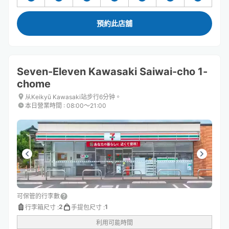
預約此店舖
Seven-Eleven Kawasaki Saiwai-cho 1-
chome
从Keikyū Kawasaki站步行6分钟。
本日營業時間
:
08:00〜21:00
可保管的行李數
2
1
行李箱尺寸
:
手提包尺寸
:
利用可能時間