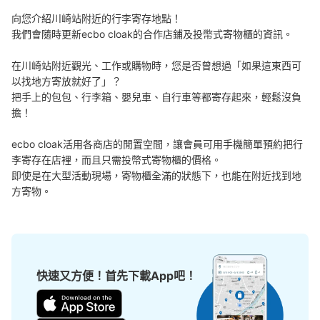
向您介紹川崎站附近的行李寄存地點！

JR川崎駅中央口改札外コインロッカー
我們會隨時更新ecbo cloak的合作店鋪及投幣式寄物櫃的資訊。

从JR川崎駅站步行1分钟。
本日營業時間
:
04:00
〜
01:00
在川崎站附近觀光、工作或購物時，您是否曾想過「如果這東西可
以找地方寄放就好了」？

改札を出てラゾーナへの連絡通路脇にあります。人通りが
多いですが数が多く預けやすいです。
把手上的包包、行李箱、嬰兒車、自行車等都寄存起來，輕鬆沒負
擔！

ecbo cloak活用各商店的閒置空間，讓會員可用手機簡單預約把行
李寄存在店裡，而且只需投幣式寄物櫃的價格。

即使是在大型活動現場，寄物櫃全滿的狀態下，也能在附近找到地
方寄物。
可保管的行李數
快速又方便！首先下載App吧！
大的
:
14
/
¥700
中等的
:
26
/
¥500
小的
:
30
/
¥400
付款方式
現金, ICカード