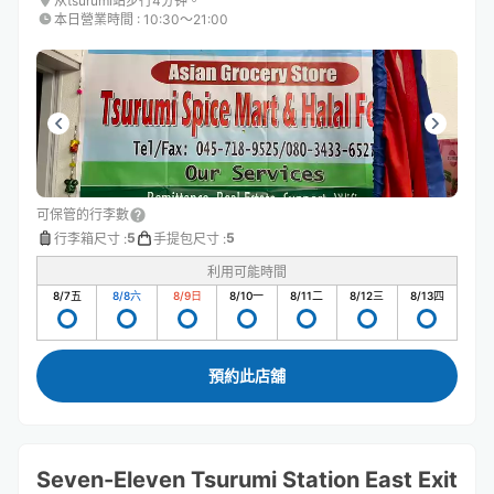
从tsurumi站步行4分钟。
本日營業時間
:
10:30〜21:00
可保管的行李數
5
5
行李箱尺寸
:
手提包尺寸
:
利用可能時間
8/7
五
8/8
六
8/9
日
8/10
一
8/11
二
8/12
三
8/13
四
預約此店舖
Seven-Eleven Tsurumi Station East Exit