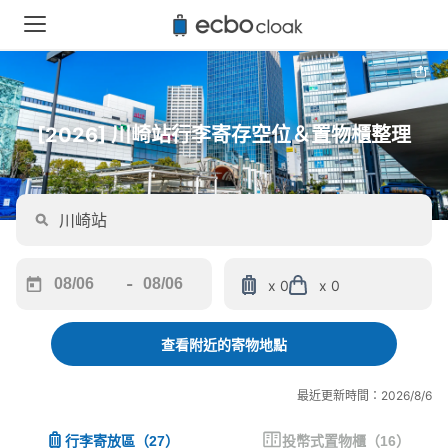
[2026] 川崎站行李寄存空位＆置物櫃整理
-
x 0
x 0
Navigate
Navigate
forward
backward
to
to
查看附近的寄物地點
interact
interact
with
with
最近更新時間：2026/8/6
the
the
calendar
calendar
行李寄放區
（
27
）
投幣式置物櫃
（
16
）
and
and