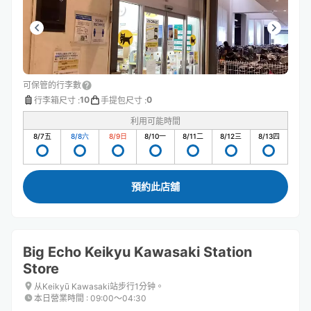
可保管的行李數
10
0
行李箱尺寸
:
手提包尺寸
:
利用可能時間
8/7
五
8/8
六
8/9
日
8/10
一
8/11
二
8/12
三
8/13
四
預約此店舖
Big Echo Keikyu Kawasaki Station
Store
从Keikyū Kawasaki站步行1分钟。
本日營業時間
:
09:00〜04:30