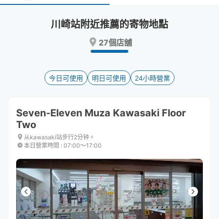
select
select
a
a
川崎站附近推薦的寄物地點
date.
date.
Press
Press
27個店舖
the
the
question
question
mark
mark
key
key
今日可使用
明日可使用
24小時營業
to
to
get
get
the
the
Seven-Eleven Muza Kawasaki Floor
keyboard
keyboard
Two
shortcuts
shortcuts
for
for
从kawasaki站步行2分钟。
changing
changing
本日營業時間
:
07:00〜17:00
dates.
dates.