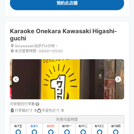
預約此店舖
Karaoke Onekara Kawasaki Higashi-
guchi
从kawasaki站步行4分钟。
本日營業時間
:
09:00〜05:00
可保管的行李數
5
0
行李箱尺寸
:
手提包尺寸
:
利用可能時間
8/7
五
8/8
六
8/9
日
8/10
一
8/11
二
8/12
三
8/13
四