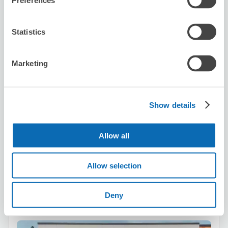
Preferences
Statistics
可保管的行李數
2
2
行李箱尺寸
:
手提包尺寸
:
Marketing
利用可能時間
8/7
五
8/8
六
8/9
日
8/10
一
8/11
二
8/12
三
8/13
四
Show details
預約此店舖
Allow all
Allow selection
Seven-Eleven Tsurumi Ichiba
Higashinaka
Deny
从tsurumiichiba站步行2分钟。
本日營業時間
:
00:00〜00:00