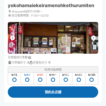
yokohamaiekeiramenohkethurumiten
从tsurumi站步行1分钟。
本日營業時間
:
11:00〜22:00
可保管的行李數
3
0
行李箱尺寸
:
手提包尺寸
:
利用可能時間
8/7
五
8/8
六
8/9
日
8/10
一
8/11
二
8/12
三
8/13
四
預約此店舖