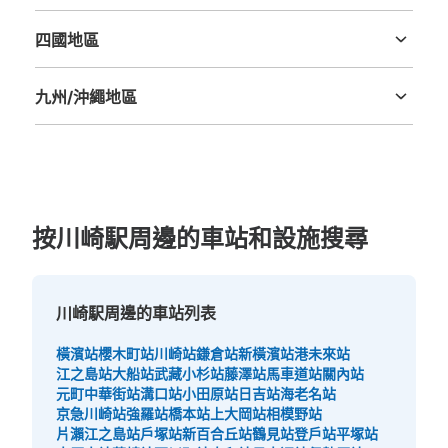
鳥取縣
島根縣
岡山縣
廣島縣
山口縣
大的
:
14
/
¥700
中等的
:
14
/
¥500
小的
:
52
/
¥400
付款方式
四國地區
現金, ICカード
德島縣
香川縣
愛媛縣
高知縣
查看此投幣式儲物櫃的位置
九州/沖繩地區
福岡縣
佐賀縣
長崎縣
熊本縣
大分縣
宮崎縣
鹿児島縣
沖縄縣
JR川崎駅中央改札内コインロッカー
从JR川崎駅站步行0分钟。
本日營業時間
:
04:00
〜
01:00
按川崎駅周邊的車站和設施搜尋
改札階中央北改札付近にあります。周辺のスペースが広く
荷物の出し入れがしやすいです。
川崎駅周邊的車站列表
橫濱站
櫻木町站
川崎站
鎌倉站
新橫濱站
港未來站
江之島站
大船站
武藏小杉站
藤澤站
馬車道站
關內站
元町中華街站
溝口站
小田原站
日吉站
海老名站
京急川崎站
強羅站
橋本站
上大岡站
相模野站
片瀨江之島站
戶塚站
新百合丘站
鶴見站
登戶站
平塚站