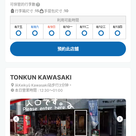
可保管的行李數
15
10
行李箱尺寸
:
手提包尺寸
:
利用可能時間
8/7
五
8/8
六
8/9
日
8/10
一
8/11
二
8/12
三
8/13
四
預約此店舖
TONKUN KAWASAKI
从Keikyū Kawasaki站步行3分钟。
本日營業時間
:
12:30〜01:00