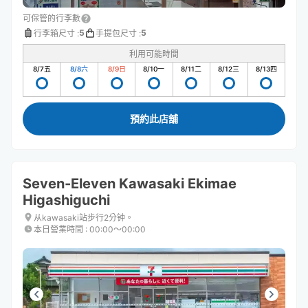
可保管的行李數
5
5
行李箱尺寸
:
手提包尺寸
:
利用可能時間
8/7
五
8/8
六
8/9
日
8/10
一
8/11
二
8/12
三
8/13
四
預約此店舖
Seven-Eleven Kawasaki Ekimae
Higashiguchi
从kawasaki站步行2分钟。
本日營業時間
:
00:00〜00:00