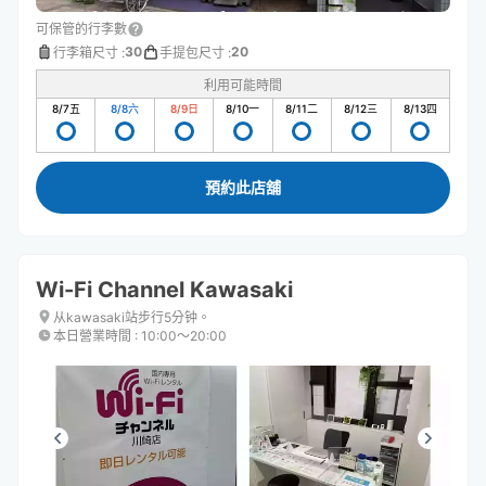
可保管的行李數
30
20
行李箱尺寸
:
手提包尺寸
:
利用可能時間
8/7
五
8/8
六
8/9
日
8/10
一
8/11
二
8/12
三
8/13
四
預約此店舖
Wi-Fi Channel Kawasaki
从kawasaki站步行5分钟。
本日營業時間
:
10:00〜20:00