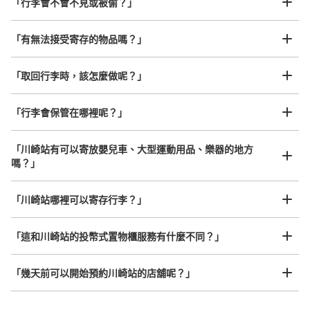
「行李會不會不見或被偷？」
許多地點佳/條件優的店鋪
工作人員拍完行李照片後

「有無法接受寄存的物品嗎？」
5･6番線ｴｽｶﾚｰﾀｰ脇
我們與許多地點方便的車站內店舖以及24小時營業的店鋪合作。
即完成寄存手續
从川崎站步行0m。
本日營業時間 06:00〜22:00
「取回行李時，該怎麼做呢？」
可保管的行李數
小碼： 39
中尺寸： 19
L 尺寸： 16
「行李會保管在哪裡呢？」
利用可能時間
「川崎站有可以寄放嬰兒車、大型運動用品、樂器的地方
8/8
8/9
8/10
8/11
8/12
8/13
8/14
嗎？」
任何尺寸的行李都OK
查看此投幣式儲物櫃的位置
「川崎站哪裡可以寄存行李？」
放下行李，愉快度過一整天！
樂器、嬰兒車、腳踏車等，只要是1個人能搬運的行李尺寸就OK
「這和川崎站的投幣式置物櫃服務有什麼不同？」
「幾天前可以開始預約川崎站的店舖呢？」