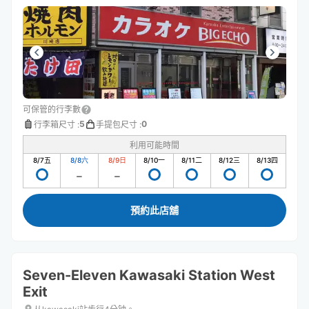
可保管的行李數
5
0
行李箱尺寸
:
手提包尺寸
:
利用可能時間
8/7
五
8/8
六
8/9
日
8/10
一
8/11
二
8/12
三
8/13
四
預約此店舖
Seven-Eleven Kawasaki Station West
Exit