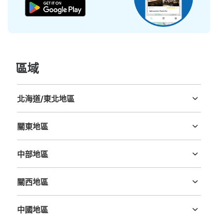
查看此投幣式儲物櫃的位置
JR川崎駅中央改札外コインロッカー
區域
从JR川崎駅站步行1分钟。
本日營業時間
:
04:00
〜
01:00
中央改札からラゾーナ側への連絡通路脇にあり。向かい側
北海道/東北地區
にも同数のロッカーがあります。目につき易い配置です。
北海道
青森縣
岩手縣
宮城縣
秋田縣
山形縣
福島縣
關東地區
茨城縣
栃木縣
群馬縣
埼玉縣
千葉縣
東京都
神奈川縣
中部地區
新潟縣
富山縣
石川縣
福井縣
山梨縣
長野縣
岐阜縣
静岡縣
愛知縣
關西地區
三重縣
滋賀縣
京都府
大阪府
兵庫縣
奈良縣
和歌山縣
中國地區
可保管的行李數