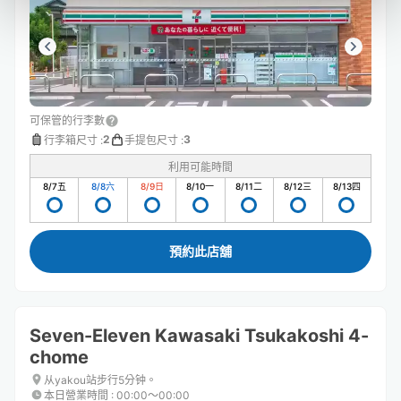
可保管的行李數
2
3
行李箱尺寸
:
手提包尺寸
:
利用可能時間
8/7
五
8/8
六
8/9
日
8/10
一
8/11
二
8/12
三
8/13
四
預約此店舖
Seven-Eleven Kawasaki Tsukakoshi 4-
chome
从yakou站步行5分钟。
本日營業時間
:
00:00〜00:00