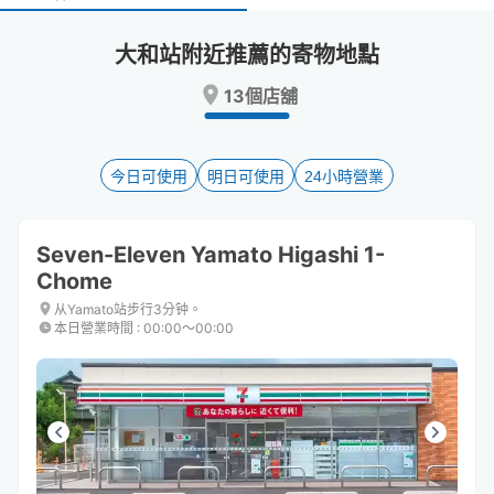
select
select
a
a
大和站附近推薦的寄物地點
date.
date.
Press
Press
13個店舖
the
the
question
question
mark
mark
key
key
今日可使用
明日可使用
24小時營業
to
to
get
get
the
the
Seven-Eleven Yamato Higashi 1-
keyboard
keyboard
Chome
shortcuts
shortcuts
for
for
从Yamato站步行3分钟。
changing
changing
本日營業時間
:
00:00〜00:00
dates.
dates.