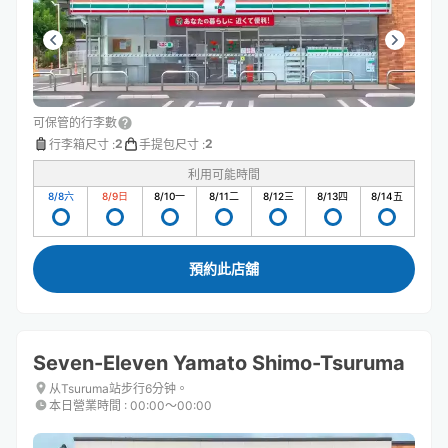
可保管的行李數
2
2
行李箱尺寸
:
手提包尺寸
:
利用可能時間
8/8
六
8/9
日
8/10
一
8/11
二
8/12
三
8/13
四
8/14
五
預約此店舖
Seven-Eleven Yamato Shimo-Tsuruma
从Tsuruma站步行6分钟。
本日營業時間
:
00:00〜00:00