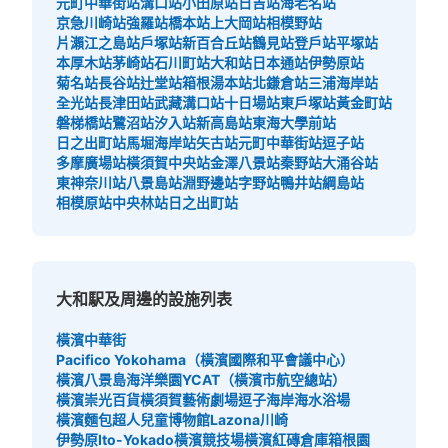
元町中華街站
溝口站
小田原站
日吉站
海老名站
京急川崎站
強羅站
橋本站
上大岡站
相模野站
片瀨江之島站
戶塚站
新百合丘站
鶴見站
登戶站
平塚站
本厚木站
茅崎站
石川町站
大和站
日本通站
伊勢原站
菊名站
長谷站
辻堂站
箱根湯本站
北鎌倉站
三浦海岸站
全光站
長津田站
武藏溝口站
十日場站
東戶塚站
黃金町站
磐梯橋站
鷺沼站
汐入站
新高島站
東海大學前站
日之出町站
馬堀海岸站
矢古站
元町中華街站
逗子站
多摩廣場站
橫須賀中央站
金澤八景站
秦野站
大涌谷站
東神奈川站
八景島站
淵野邊站
字野站
鴨井站
綱島站
相模原站
中央林站
日之出町站
大和駅及周邊的設施列表
橫濱中華街
Pacifico Yokohama（橫濱國際和平會議中心）
橫濱八景島海洋樂園
YCAT（橫濱市航空總站）
橫濱崇光百貨
橫須賀藝術劇場
逗子海岸海水浴場
橫濱麵包超人兒童博物館
Lazona川崎
伊勢原Ito-Yokado
橫濱競技場
橫濱紅磚倉庫
箱根園