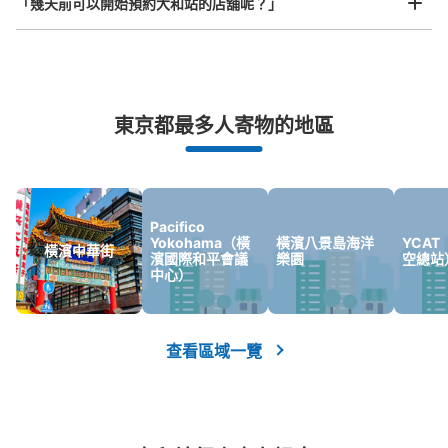
「幾天前可以開始預約大和站的店舖呢？」
突發狀況下的安心理賠
東京都最多人寄物的地區
發生行李破損、被偷等狀況時安心有保障
Pacifico
Yokohama（橫
橫濱八景島海洋
YCA
橫濱中華街
濱國際和平會議
樂園
空總站
中心）
查看區域一覽