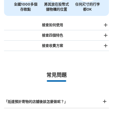
全國1000多個
將其放在投幣式
任何尺寸的行李
存款點
儲物櫃的位置
都OK
檢查如何使用
檢查四個特色
檢查收費方案
手提包尺寸
¥500
/
日
最長邊未滿45cm的行李（小型背包、手提包、手提行李
常見問題
等）
事先用手機預約

全國有1,000家以上合作店鋪
指定的日期和時間
相鉄線大和駅改札外コインロッカー
北起北海道，南至沖繩，以都市為中心，全國皆可使用此服務。
从相鉄線大和駅站步行0分钟。
行李箱尺寸
本日營業時間
:
04:00
〜
01:00
¥800
「抵達預計寄物的店舖後該怎麼做呢？」
/
日
改札を出てすぐのため分かりやすいです。小田急利用者は
相鉄出口まで迂回が必要。
最長邊45cm以上的行李（行李箱、樂器、嬰兒車等）