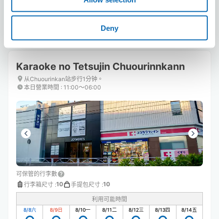
預約此店舖
Deny
Karaoke no Tetsujin Chuourinnkann
从Chuourinkan站步行1分钟。
本日營業時間
:
11:00〜06:00
可保管的行李數
10
10
行李箱尺寸
:
手提包尺寸
:
利用可能時間
8/8
六
8/9
日
8/10
一
8/11
二
8/12
三
8/13
四
8/14
五