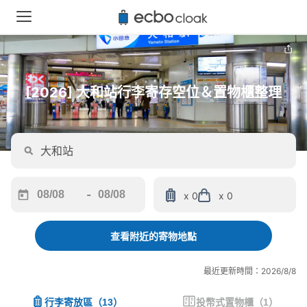
[2026] 大和站行李寄存空位＆置物櫃整理
-
x 0
x 0
Navigate
Navigate
forward
backward
to
to
查看附近的寄物地點
interact
interact
with
with
最近更新時間：2026/8/8
the
the
calendar
calendar
行李寄放區
（
13
）
投幣式置物櫃
（
1
）
and
and