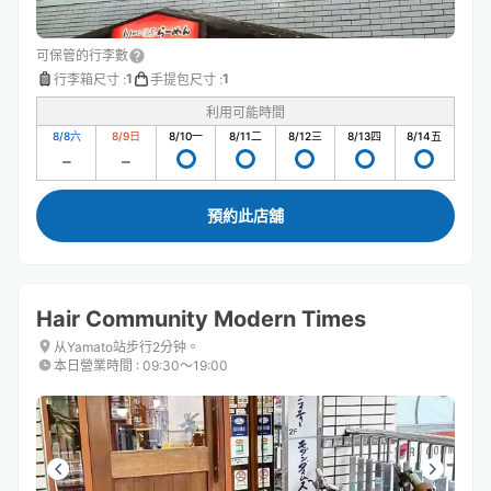
可保管的行李數
1
1
行李箱尺寸
:
手提包尺寸
:
利用可能時間
8/8
六
8/9
日
8/10
一
8/11
二
8/12
三
8/13
四
8/14
五
預約此店舖
Hair Community Modern Times
从Yamato站步行2分钟。
本日營業時間
:
09:30〜19:00