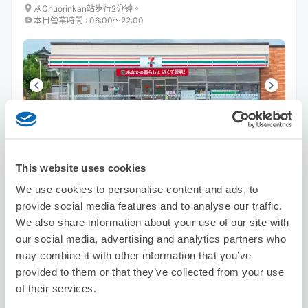
从Chuorinkan站步行2分钟。
本日營業時間
:
06:00〜22:00
可保管的行李數
6
6
行李箱尺寸
:
手提包尺寸
:
This website uses cookies
利用可能時間
We use cookies to personalise content and ads, to
8/8
六
8/9
日
8/10
一
8/11
二
8/12
三
8/13
四
8/14
五
provide social media features and to analyse our traffic.
We also share information about your use of our site with
our social media, advertising and analytics partners who
預約此店舖
may combine it with other information that you’ve
provided to them or that they’ve collected from your use
of their services.
Seven-Eleven Yamato Chuo-Rinkan