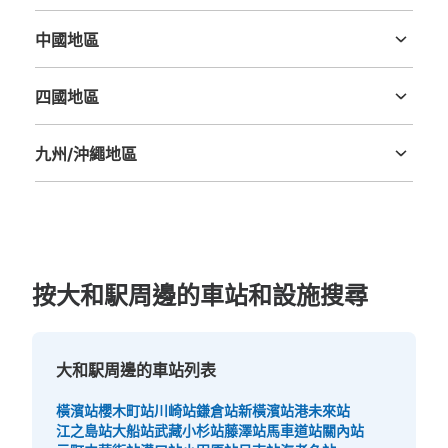
三重縣
滋賀縣
京都府
大阪府
兵庫縣
奈良縣
和歌山縣
中國地區
鳥取縣
島根縣
岡山縣
廣島縣
山口縣
四國地區
德島縣
香川縣
愛媛縣
高知縣
九州/沖繩地區
福岡縣
佐賀縣
長崎縣
熊本縣
大分縣
宮崎縣
鹿児島縣
沖縄縣
按大和駅周邊的車站和設施搜尋
大和駅周邊的車站列表
橫濱站
櫻木町站
川崎站
鎌倉站
新橫濱站
港未來站
江之島站
大船站
武藏小杉站
藤澤站
馬車道站
關內站