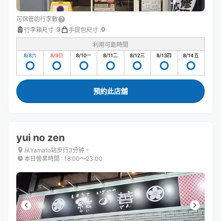
可保管的行李數
3
0
行李箱尺寸
:
手提包尺寸
:
利用可能時間
8/8
六
8/9
日
8/10
一
8/11
二
8/12
三
8/13
四
8/14
五
預約此店舖
yui no zen
从Yamato站步行3分钟。
本日營業時間
:
18:00〜23:00