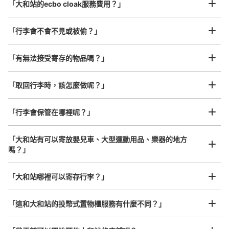
「大和站的ecbo cloak服務費用？」
「行李會不會不見或被偷？」
許多地點佳/條件優的店鋪
工作人員拍完行李照片後

「有無法接受寄存的物品嗎？」
我們與許多地點方便的車站內店舖以及24小時營業的店鋪合作。
即完成寄存手續
「取回行李時，該怎麼做呢？」
「行李會保管在哪裡呢？」
可保管的行李數
小的
:
31
/
¥400
付款方式
「大和站有可以寄放嬰兒車、大型運動用品、樂器的地方
現金, ICカード
嗎？」
查看此投幣式儲物櫃的位置
任何尺寸的行李都OK
「大和站哪裡可以寄存行李？」
放下行李，愉快度過一整天！
樂器、嬰兒車、腳踏車等，只要是1個人能搬運的行李尺寸就OK
「這和大和站的投幣式置物櫃服務有什麼不同？」