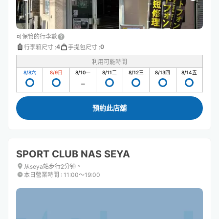
可保管的行李數
4
0
行李箱尺寸
:
手提包尺寸
:
利用可能時間
8/8
六
8/9
日
8/10
一
8/11
二
8/12
三
8/13
四
8/14
五
預約此店舖
SPORT CLUB NAS SEYA
从seya站步行2分钟。
本日營業時間
:
11:00〜19:00