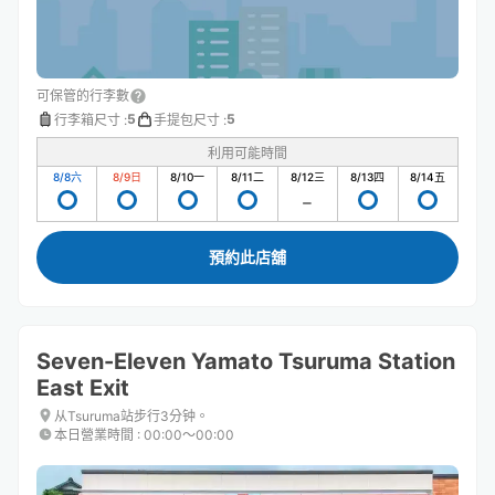
可保管的行李數
5
5
行李箱尺寸
:
手提包尺寸
:
利用可能時間
8/8
六
8/9
日
8/10
一
8/11
二
8/12
三
8/13
四
8/14
五
預約此店舖
Seven-Eleven Yamato Tsuruma Station
East Exit
从Tsuruma站步行3分钟。
本日營業時間
:
00:00〜00:00