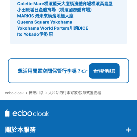
Colette Mare
橫濱藍天大廈
橫濱體育場
橫濱高島屋
小田原城
日產體育場（橫濱國際體育場）
MARKIS 港未來
橫濱地標大廈
Queens Square Yokohama
Yokohama World Porters
川崎DICE
Ito Yokado伊勢 原
想活用閒置空間保管行李嗎？👉
合作夥伴註冊
ecbo cloak
神奈川県
大和站的行李寄放/投幣式置物櫃
關於本服務