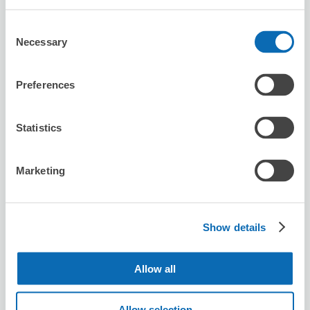
Ekimae
Consent
从Chuorinkan站步行1分钟。
Necessary
Selection
本日營業時間
:
00:00〜23:00
5.0
1 則評論
★
★
★
★
★
★
★
★
★
★
Preferences
預ける際店員さんが手順を分からなかったみたいでその場
でチェックインができずとりあえず荷物だけ預けました。
しばらくしてチェックインされました。チェックアウトの
Statistics
際は、ベテラン店員さんがスピーディーに対応してくれま
した。便利で良かったです。
Marketing
Show details
可保管的行李數
5
5
行李箱尺寸
:
手提包尺寸
:
Allow all
利用可能時間
8/8
六
8/9
日
8/10
一
8/11
二
8/12
三
8/13
四
8/14
五
Allow selection