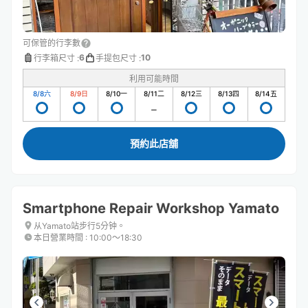
可保管的行李數
6
10
行李箱尺寸
:
手提包尺寸
:
利用可能時間
8/8
六
8/9
日
8/10
一
8/11
二
8/12
三
8/13
四
8/14
五
預約此店舖
Smartphone Repair Workshop Yamato
从Yamato站步行5分钟。
本日營業時間
:
10:00〜18:30