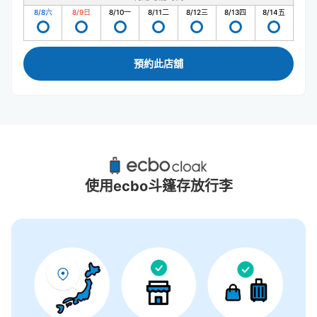
8/8
六
8/9
日
8/10
一
8/11
二
8/12
三
8/13
四
8/14
五
預約此店舖
大和站附近推薦的寄物櫃
1個投幣式置物櫃
使用ecbo斗篷存放行李