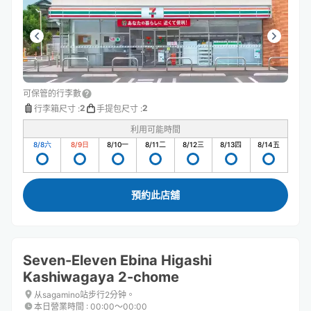
可保管的行李數
2
2
行李箱尺寸
:
手提包尺寸
:
利用可能時間
8/8
六
8/9
日
8/10
一
8/11
二
8/12
三
8/13
四
8/14
五
預約此店舖
Seven-Eleven Ebina Higashi
Kashiwagaya 2-chome
从sagamino站步行2分钟。
本日營業時間
:
00:00〜00:00