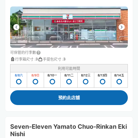
可保管的行李數
3
3
行李箱尺寸
:
手提包尺寸
:
利用可能時間
8/8
六
8/9
日
8/10
一
8/11
二
8/12
三
8/13
四
8/14
五
預約此店舖
Seven-Eleven Yamato Chuo-Rinkan Eki
Nishi