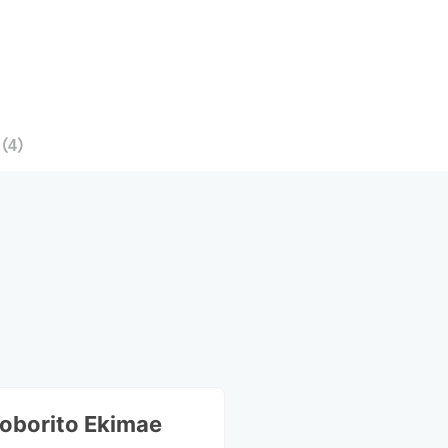
（
4
）
oborito Ekimae