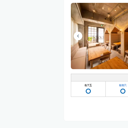
8/7
五
8/8
六