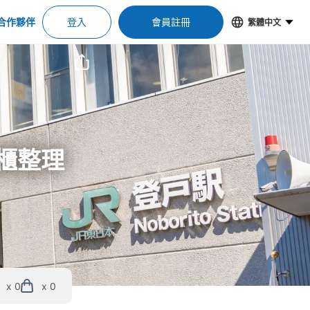
合作夥伴
登入
會員註冊
繁體中文
物櫃整理
x 0
x 0