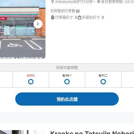
从Noborito站步行1分钟。
本日營業時間
:
00:
可保管的行李數
2
2
行李箱尺寸
:
手提包尺寸
:
利用可能時間
8/9
日
8/10
一
8/11
二
預約此店舖
Kraoke no Tetsujin Nobor