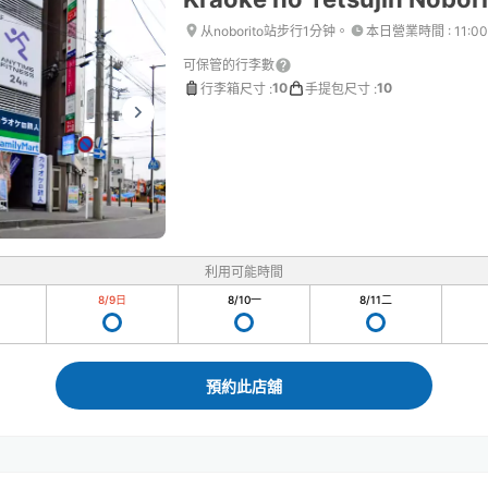
从noborito站步行1分钟。
本日營業時間
:
11:0
可保管的行李數
10
10
行李箱尺寸
:
手提包尺寸
:
利用可能時間
8/9
日
8/10
一
8/11
二
預約此店舖