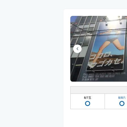
8/7
五
8/8
六