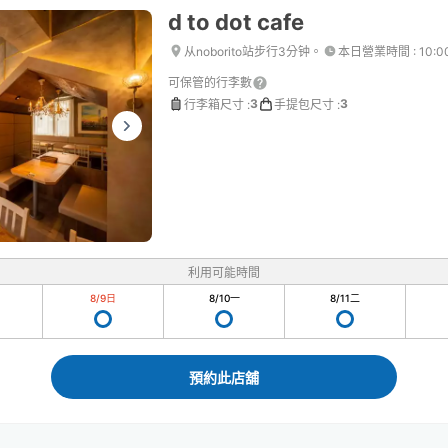
d to dot cafe
从noborito站步行3分钟。
本日營業時間
:
10:0
可保管的行李數
3
3
行李箱尺寸
:
手提包尺寸
:
利用可能時間
8/9
日
8/10
一
8/11
二
預約此店舖