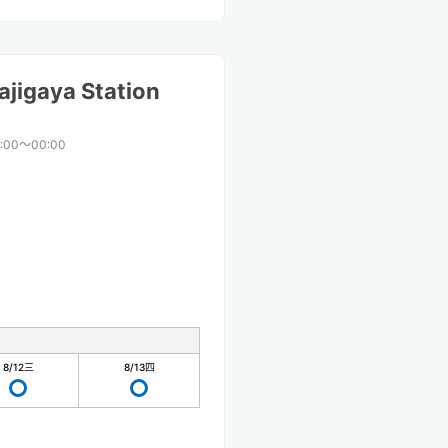
jigaya Station
:00〜00:00
8/12
三
8/13
四