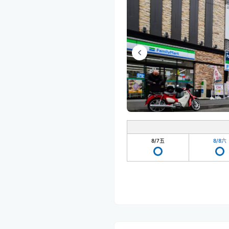
8/7
五
8/8
六