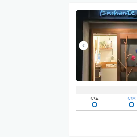
8/7
五
8/8
六