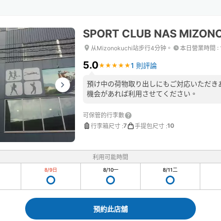
SPORT CLUB NAS MIZON
从Mizonokuchi站步行4分钟。
本日營業時間
:
5.0
1 則評論
★
★
★
★
★
★
★
★
★
★
預け中の荷物取り出しにもご対応いただき
機会があれば利用させてください。
可保管的行李數
7
10
行李箱尺寸
:
手提包尺寸
:
利用可能時間
8/9
日
8/10
一
8/11
二
預約此店舖