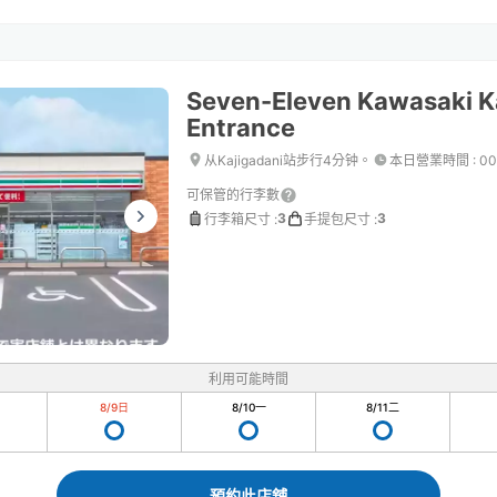
Seven-Eleven Kawasaki Ka
Entrance
从Kajigadani站步行4分钟。
本日營業時間
:
00
可保管的行李數
3
3
行李箱尺寸
:
手提包尺寸
:
利用可能時間
8/9
日
8/10
一
8/11
二
預約此店舖