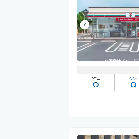
8/7
五
8/8
六