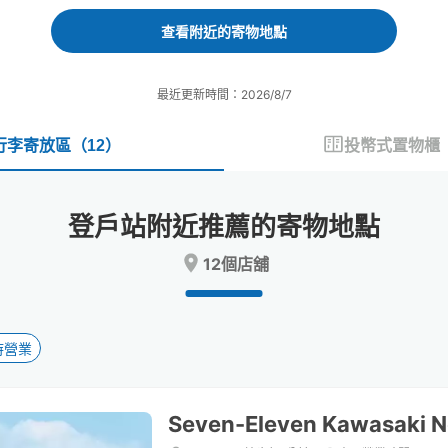
forward
backward
to
to
查看附近的寄物地點
interact
interact
with
with
the
the
最近更新時間：2026/8/7
calendar
calendar
and
and
select
select
行李寄放區
（
12
）
投幣式置物櫃
a
a
date.
date.
Press
Press
登戶站附近推薦的寄物地點
the
the
question
question
12個店舖
mark
mark
key
key
to
to
get
get
the
the
時營業
keyboard
keyboard
shortcuts
shortcuts
for
for
Seven-Eleven Kawasaki N
changing
changing
dates.
dates.