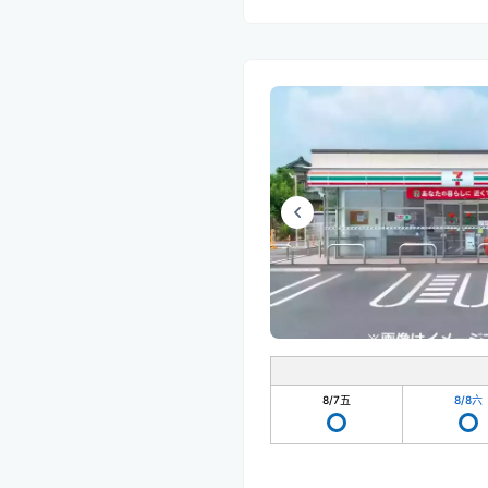
8/7
五
8/8
六