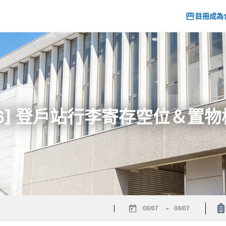
註冊成為
26] 登戶站行李寄存空位＆置
-
Navigate
Navigate