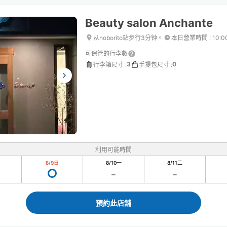
Beauty salon Anchante
从noborito站步行3分钟。
本日營業時間
:
10:0
可保管的行李數
3
0
行李箱尺寸
:
手提包尺寸
:
利用可能時間
8/9
日
8/10
一
8/11
二
預約此店舖