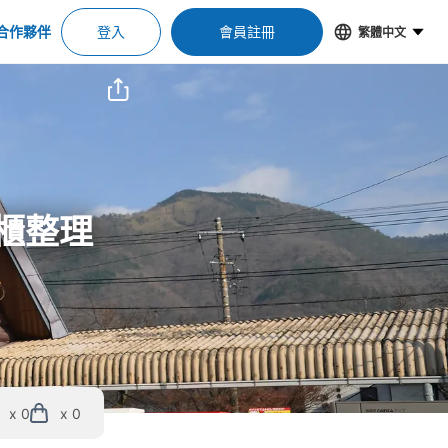
合作夥伴
登入
會員註冊
繁體中文
物櫃整理
x 0
x 0