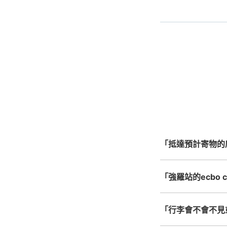
事先用手
指定的日
手
最
全國有1,000家以上
手
北起北海道，南至沖繩，以
心，全國皆可使用此服
「抵達預計寄物的
「強羅站的ecbo 
「行李會不會不見