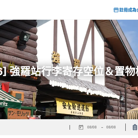
註冊成為
26] 強羅站行李寄存空位＆置
-
Navigate
Navigate