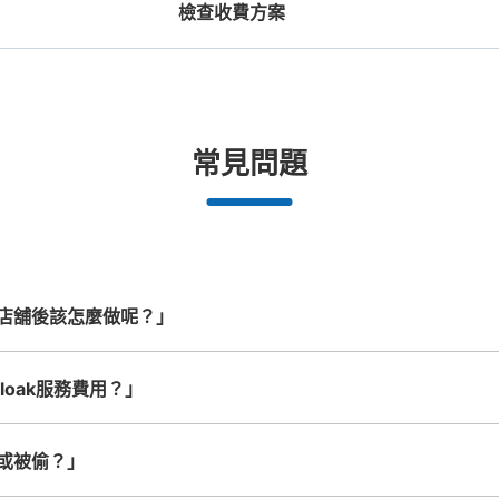
檢查收費方案
機預約

工作人員拍完行李照片後

放下行李，
期和時間
即完成寄存手續
提包尺寸
行李箱尺寸
¥500
¥800
/
日
/
日
長邊未滿45cm的行李（小型背包、手提包、
最長邊45cm以上的行
合作店鋪
許多地點佳/條件優的店鋪
任何尺寸的行李都OK
突
常見問題
提行李等）
車等）
都市為中
我們與許多地點方便的車站內店舖以及
樂器、嬰兒車、腳踏車等，只要是1個人
發生行李
務。
24小時營業的店鋪合作。
能搬運的行李尺寸就OK
店舖後該怎麼做呢？」
cloak服務費用？」
或被偷？」