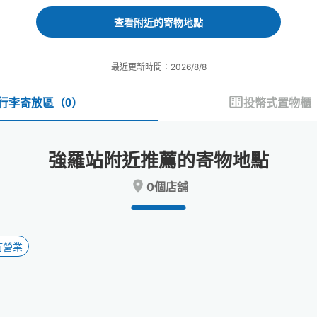
forward
backward
to
to
查看附近的寄物地點
interact
interact
with
with
the
the
最近更新時間：2026/8/8
calendar
calendar
and
and
select
select
行李寄放區
（
0
）
投幣式置物櫃
a
a
date.
date.
Press
Press
強羅站附近推薦的寄物地點
the
the
question
question
0個店舖
mark
mark
key
key
to
to
get
get
the
the
時營業
keyboard
keyboard
shortcuts
shortcuts
for
for
changing
changing
dates.
dates.