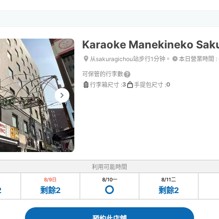
Karaoke Manekineko Sak
从sakuragichou站步行1分钟。
本日營業時間
:
可保管的行李數
3
0
行李箱尺寸
:
手提包尺寸
:
利用可能時間
8/9
日
8/10
一
8/11
二
2
剩餘2
剩餘2
預約此店舖