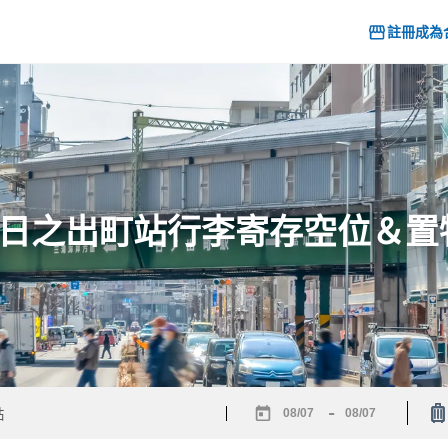
註冊成為
6] 日之出町站行李寄存空位＆
-
Navigate
Navigate