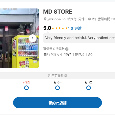
MD STORE
从hinodechou站步行5分钟。
本日營業時間
:
1
5.0
1 則評論
★
★
★
★
★
★
★
★
★
★
Very friendly and helpful. Very patient des
可保管的行李數
10
10
行李箱尺寸
:
手提包尺寸
:
利用可能時間
8/9
日
8/10
一
8/11
二
預約此店舖