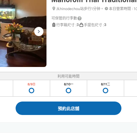
从hinodechou站步行1分钟。
本日營業時間
:
1
可保管的行李數
3
3
行李箱尺寸
:
手提包尺寸
:
利用可能時間
8/9
日
8/10
一
8/11
二
預約此店舖