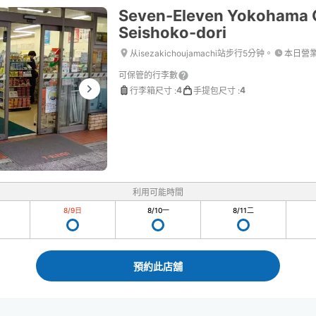
Seven-Eleven Yokohama 
Seishoko-dori
从isezakichoujamachi站步行5分钟。
本日營
可保管的行李數
4
4
行李箱尺寸
:
手提包尺寸
:
利用可能時間
8/9
日
8/10
一
8/11
二
預約此店舖