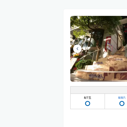
8/7
五
8/8
六