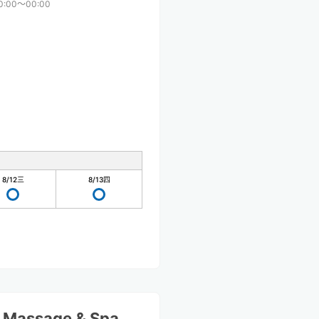
0:00〜00:00
8/12
三
8/13
四
l Massage & Spa