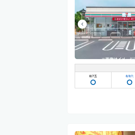
8/7
五
8/8
六