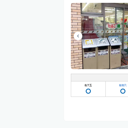
8/7
五
8/8
六