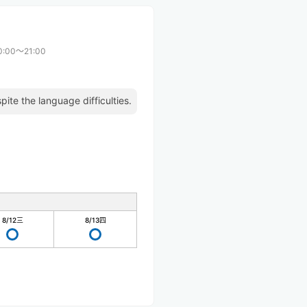
0:00〜21:00
pite the language difficulties.
8/12
三
8/13
四