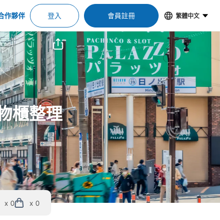
合作夥伴
登入
會員註冊
繁體中文
置物櫃整理
x 0
x 0