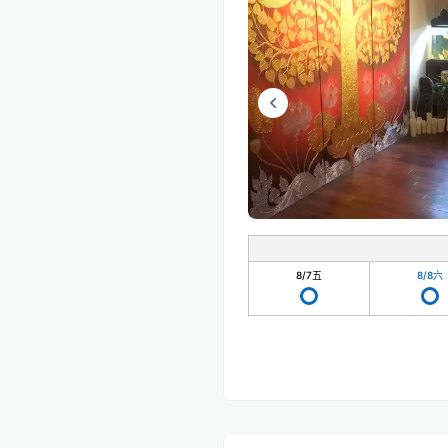
8/7
五
8/8
六