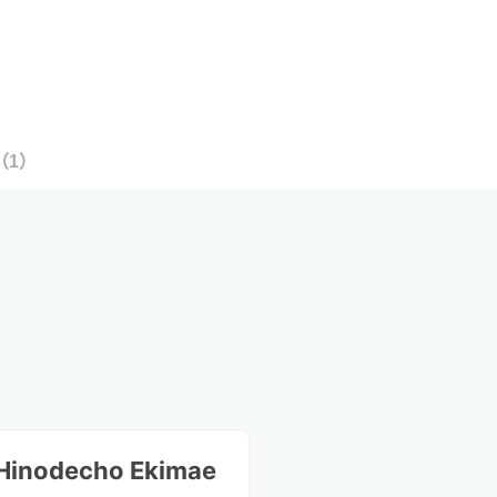
（
1
）
Hinodecho Ekimae