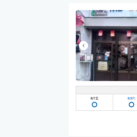
8/7
五
8/8
六