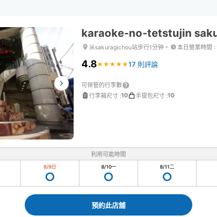
karaoke-no-tetstujin sak
从sakuragichou站步行1分钟。
本日營業時間
:
4.8
17 則評論
★
★
★
★
★
★
★
★
★
★
可保管的行李數
10
10
行李箱尺寸
:
手提包尺寸
:
利用可能時間
8/9
日
8/10
一
8/11
二
預約此店舖