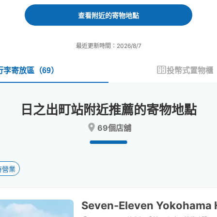
forward
backward
to
to
查看附近的寄物地點
interact
interact
with
with
the
the
最近更新時間：2026/8/7
calendar
calendar
and
and
select
select
行李寄放區
（
69
）
投幣式置物櫃
a
a
date.
date.
Press
Press
日之出町站附近推薦的寄物地點
the
the
question
question
69個店舖
mark
mark
key
key
to
to
get
get
the
the
時營業
keyboard
keyboard
shortcuts
shortcuts
for
for
Seven-Eleven Yokohama 
changing
changing
dates.
dates.