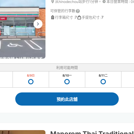
从hinodechou站步行1分钟。
本日營業時間
:
0
可保管的行李數
7
7
行李箱尺寸
:
手提包尺寸
:
利用可能時間
8/9
日
8/10
一
8/11
二
預約此店舖
Manorom Thai Traditiona