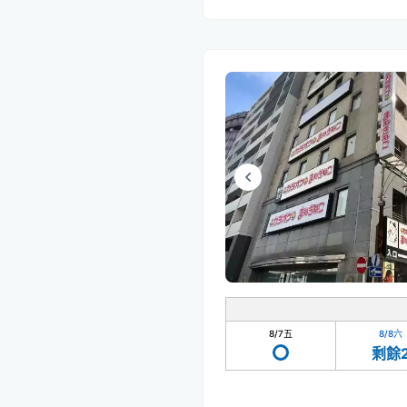
8/7
五
8/8
六
剩餘