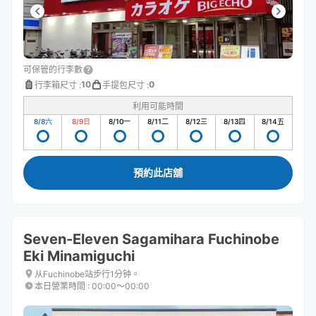
可保管的行李數
10
0
行李箱尺寸
:
手提包尺寸
:
利用可能時間
8/8
六
8/9
日
8/10
一
8/11
二
8/12
三
8/13
四
8/14
五
預約此店舖
Seven-Eleven Sagamihara Fuchinobe
Eki Minamiguchi
从Fuchinobe站步行1分钟。
本日營業時間
:
00:00〜00:00