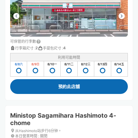
可保管的行李數
2
4
行李箱尺寸
:
手提包尺寸
:
利用可能時間
8/8
六
8/9
日
8/10
一
8/11
二
8/12
三
8/13
四
8/14
五
預約此店舖
Ministop Sagamihara Hashimoto 4-
chome
从Hashimoto站步行6分钟。
本日營業時間
:
關閉