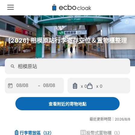
[2026] 相模原站行李寄存空位＆置物櫃整理
-
x 0
x 0
Navigate
Navigate
forward
backward
to
to
查看附近的寄物地點
interact
interact
with
with
最近更新時間：2026/8/8
the
the
calendar
calendar
行李寄放區
（
12
）
投幣式置物櫃
（
1
）
and
and