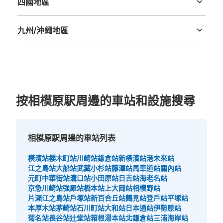
四國地區
德島縣
香川縣
愛媛縣
高知縣
九州/沖繩地區
福岡縣
佐賀縣
長崎縣
熊本縣
大分縣
宮崎縣
鹿児島縣
沖縄縣
按相模原駅周邊的車站和設施搜尋
相模原駅周邊的車站列表
橫濱站
櫻木町站
川崎站
鎌倉站
新橫濱站
港未來站
江之島站
大船站
武藏小杉站
藤澤站
馬車道站
關內站
元町中華街站
溝口站
小田原站
日吉站
海老名站
京急川崎站
強羅站
橋本站
上大岡站
相模野站
片瀨江之島站
戶塚站
新百合丘站
鶴見站
登戶站
平塚站
本厚木站
茅崎站
石川町站
大和站
日本通站
伊勢原站
菊名站
長谷站
辻堂站
箱根湯本站
北鎌倉站
三浦海岸站