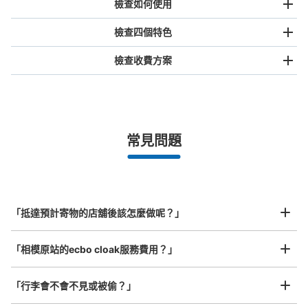
檢查如何使用
檢查四個特色
檢查收費方案
手提包尺寸
¥500
/
日
最長邊未滿45cm的行李（小型背包、手提包、手提行李
常見問題
等）
事先用手機預約

全國有1,000家以上合作店鋪
指定的日期和時間
JR相模原駅改札外コインロッカー
北起北海道，南至沖繩，以都市為中心，全國皆可使用此服務。
从JR横浜線 相模原駅站步行0分钟。
行李箱尺寸
本日營業時間
:
04:00
〜
00:00
¥800
「抵達預計寄物的店舖後該怎麼做呢？」
/
日
改札を出て目の前にロッカーがあります。改札は1ヶ所の
みなので迷うこともありません。広い通路なので、出し入
最長邊45cm以上的行李（行李箱、樂器、嬰兒車等）
「相模原站的ecbo cloak服務費用？」
れもしやすいです。
「行李會不會不見或被偷？」