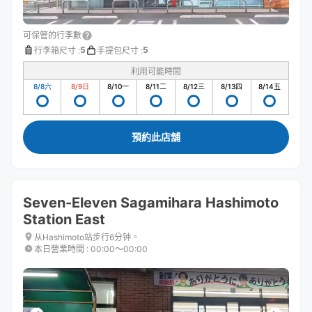
可保管的行李數
5
5
行李箱尺寸
:
手提包尺寸
:
利用可能時間
8/8
六
8/9
日
8/10
一
8/11
二
8/12
三
8/13
四
8/14
五
預約此店舖
Seven-Eleven Sagamihara Hashimoto
Station East
从Hashimoto站步行6分钟。
本日營業時間
:
00:00〜00:00