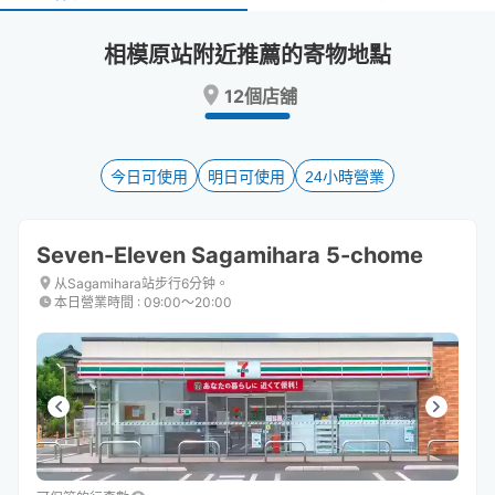
select
select
a
a
相模原站附近推薦的寄物地點
date.
date.
Press
Press
12個店舖
the
the
question
question
mark
mark
key
key
今日可使用
明日可使用
24小時營業
to
to
get
get
the
the
Seven-Eleven Sagamihara 5-chome
keyboard
keyboard
shortcuts
shortcuts
从Sagamihara站步行6分钟。
本日營業時間
:
09:00〜20:00
for
for
changing
changing
dates.
dates.