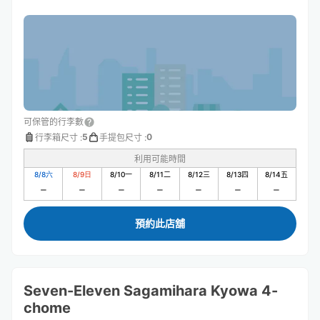
可保管的行李數
5
0
行李箱尺寸
:
手提包尺寸
:
利用可能時間
8/8
六
8/9
日
8/10
一
8/11
二
8/12
三
8/13
四
8/14
五
預約此店舖
Seven-Eleven Sagamihara Kyowa 4-
chome