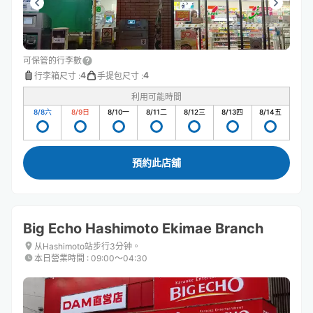
可保管的行李數
4
4
行李箱尺寸
:
手提包尺寸
:
利用可能時間
8/8
六
8/9
日
8/10
一
8/11
二
8/12
三
8/13
四
8/14
五
預約此店舖
Big Echo Hashimoto Ekimae Branch
从Hashimoto站步行3分钟。
本日營業時間
:
09:00〜04:30