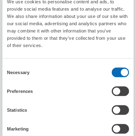
We use cookies to personalise content and ads, to
Biyoushitu parufan
provide social media features and to analyse our traffic.
We also share information about your use of our site with
从Hashimoto站步行5分钟。
本日營業時間
:
09:30〜18:30
our social media, advertising and analytics partners who
may combine it with other information that you’ve
provided to them or that they’ve collected from your use
of their services.
Consent
Necessary
Selection
可保管的行李數
5
10
行李箱尺寸
:
手提包尺寸
:
Preferences
利用可能時間
8/8
六
8/9
日
8/10
一
8/11
二
8/12
三
8/13
四
8/14
五
Statistics
預約此店舖
Marketing