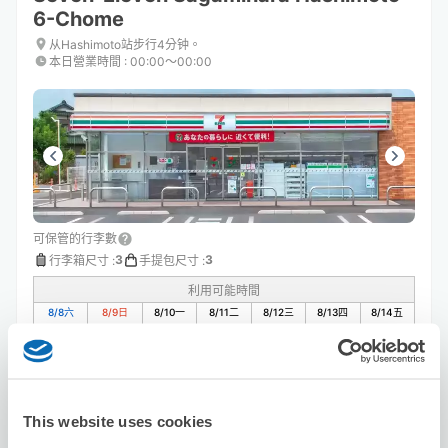
6-Chome
从Hashimoto站步行4分钟。
本日營業時間
:
00:00〜00:00
可保管的行李數
3
3
行李箱尺寸
:
手提包尺寸
:
利用可能時間
8/8
六
8/9
日
8/10
一
8/11
二
8/12
三
8/13
四
8/14
五
預約此店舖
This website uses cookies