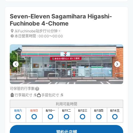
Seven-Eleven Sagamihara Higashi-
Fuchinobe 4-Chome
从Fuchinobe站步行10分钟。
本日營業時間
:
00:00〜00:00
可保管的行李數
5
5
行李箱尺寸
:
手提包尺寸
:
利用可能時間
8/8
六
8/9
日
8/10
一
8/11
二
8/12
三
8/13
四
8/14
五
預約此店舖