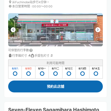
从Fuchinobe站步行4分钟。
本日營業時間
:
00:00〜00:00
可保管的行李數
4
2
行李箱尺寸
:
手提包尺寸
:
利用可能時間
8/8
六
8/9
日
8/10
一
8/11
二
8/12
三
8/13
四
8/14
五
預約此店舖
Seven-Eleven Sagamihara Hashimoto