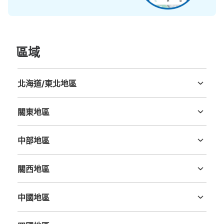
區域
北海道/東北地區
北海道
青森縣
岩手縣
宮城縣
秋田縣
山形縣
福島縣
關東地區
茨城縣
栃木縣
群馬縣
埼玉縣
千葉縣
東京都
神奈川縣
中部地區
新潟縣
富山縣
石川縣
福井縣
山梨縣
長野縣
岐阜縣
静岡縣
愛知縣
關西地區
三重縣
滋賀縣
京都府
大阪府
兵庫縣
奈良縣
和歌山縣
中國地區
鳥取縣
島根縣
岡山縣
廣島縣
山口縣