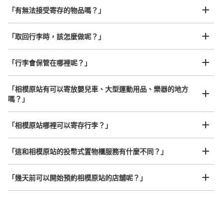
許多地點佳/條件優的店鋪
工作人員拍完行李照片後

「有無法接受寄存的物品嗎？」
我們與許多地點方便的車站內店舖以及24小時營業的店鋪合作。
即完成寄存手續
「取回行李時，該怎麼做呢？」
「行李會保管在哪裡呢？」
可保管的行李數
大的
:
3
/
¥700
中等的
:
12
/
¥500
小的
:
4
/
¥400
「相模原站有可以寄放嬰兒車、大型運動用品、樂器的地方
付款方式
嗎？」
ICカード
任何尺寸的行李都OK
查看此投幣式儲物櫃的位置
「相模原站哪裡可以寄存行李？」
放下行李，愉快度過一整天！
樂器、嬰兒車、腳踏車等，只要是1個人能搬運的行李尺寸就OK
「這和相模原站的投幣式置物櫃服務有什麼不同？」
「幾天前可以開始預約相模原站的店舖呢？」