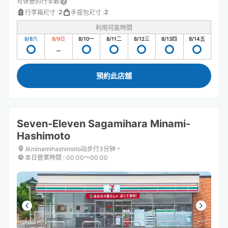
可保管的行李數
2
2
行李箱尺寸
:
手提包尺寸
:
利用可能時間
8/8
六
8/9
日
8/10
一
8/11
二
8/12
三
8/13
四
8/14
五
預約此店舖
Seven-Eleven Sagamihara Minami-
Hashimoto
从minamihashimoto站步行3分钟。
本日營業時間
:
00:00〜00:00