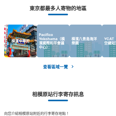
突發狀況下的安心理賠
東京都最多人寄物的地區
發生行李破損、被偷等狀況時安心有保障
Pacifico
Yokohama（橫
橫濱八景島海洋
YCA
橫濱中華街
濱國際和平會議
樂園
空總站
中心）
查看區域一覽
相模原站行李寄存訊息
向您介紹相模原站附近的行李寄存地點！
