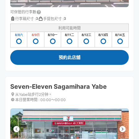
可保管的行李數
3
3
行李箱尺寸
:
手提包尺寸
:
利用可能時間
8/8
六
8/9
日
8/10
一
8/11
二
8/12
三
8/13
四
8/14
五
預約此店舖
Seven-Eleven Sagamihara Yabe
从Yabe站步行2分钟。
本日營業時間
:
00:00〜00:00