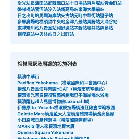
全光站
長津田站
武藏溝口站
十日場站
東戶塚站
黃金町站
磐梯橋站
鷺沼站
汐入站
新高島站
東海大學前站
日之出町站
馬堀海岸站
矢古站
元町中華街站
逗子站
多摩廣場站
橫須賀中央站
金澤八景站
秦野站
大涌谷站
東神奈川站
八景島站
淵野邊站
字野站
鴨井站
綱島站
相模原站
中央林站
日之出町站
相模原駅及周邊的設施列表
橫濱中華街
Pacifico Yokohama（橫濱國際和平會議中心）
橫濱八景島海洋樂園
YCAT（橫濱市航空總站）
橫濱崇光百貨
橫須賀藝術劇場
逗子海岸海水浴場
橫濱麵包超人兒童博物館
Lazona川崎
伊勢原Ito-Yokado
橫濱競技場
橫濱紅磚倉庫
箱根園
Colette Mare
橫濱藍天大廈
橫濱體育場
橫濱高島屋
小田原城
日產體育場（橫濱國際體育場）
MARKIS 港未來
橫濱地標大廈
Queens Square Yokohama
Yokohama World Porters
川崎DICE