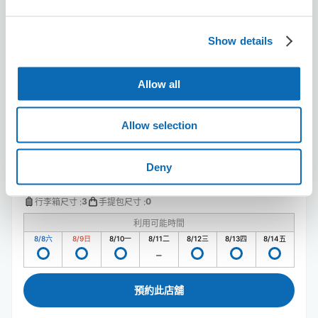
Tada Barbershop
Show details
从Hashimoto站步行4分钟。
本日營業時間
:
08:00〜20:00
Allow all
Allow selection
Deny
可保管的行李數
3
0
行李箱尺寸
:
手提包尺寸
:
利用可能時間
8/8
六
8/9
日
8/10
一
8/11
二
8/12
三
8/13
四
8/14
五
預約此店舖