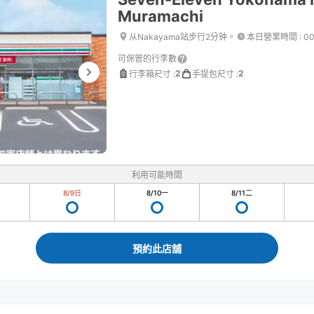
Muramachi
从Nakayama站步行2分钟。
本日營業時間
:
00
可保管的行李數
2
2
行李箱尺寸
:
手提包尺寸
:
利用可能時間
8/9
日
8/10
一
8/11
二
預約此店舖