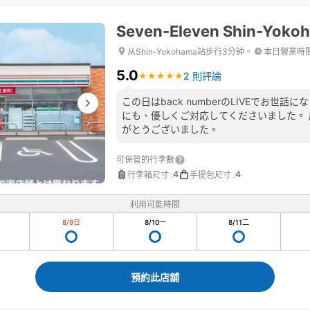
Seven-Eleven Shin-Yoko
从Shin-Yokohama站步行3分钟。
本日營業時
5.0
2 則評論
★
★
★
★
★
★
★
★
★
★
この日はback numberのLIVEでお世
にも、優しくご対応してくださいました。
がとうございました。
可保管的行李數
4
4
行李箱尺寸
:
手提包尺寸
:
利用可能時間
8/9
日
8/10
一
8/11
二
預約此店舖