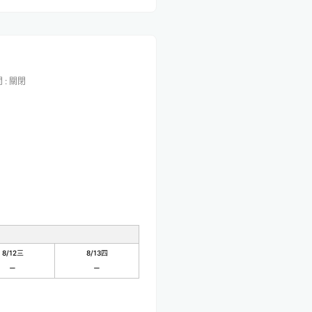
間
:
關閉
8/12
三
8/13
四