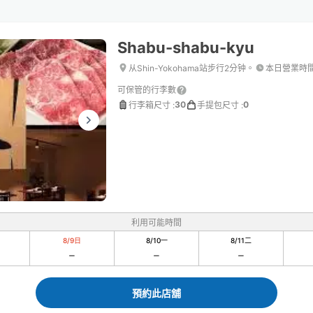
Shabu-shabu-kyu
从Shin-Yokohama站步行2分钟。
本日營業時
可保管的行李數
30
0
行李箱尺寸
:
手提包尺寸
:
利用可能時間
8/9
日
8/10
一
8/11
二
預約此店舖