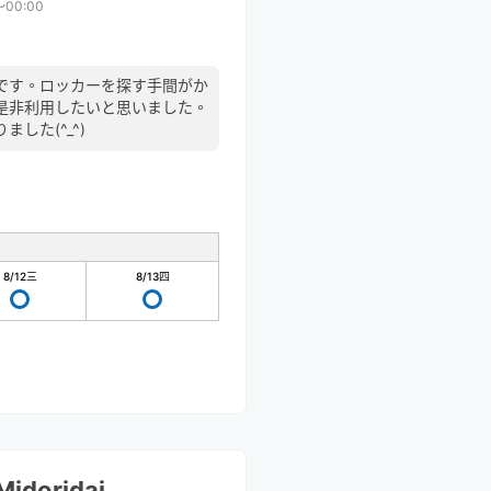
〜00:00
です。ロッカーを探す手間がか
是非利用したいと思いました。
した(^_^)
8/12
三
8/13
四
idoridai