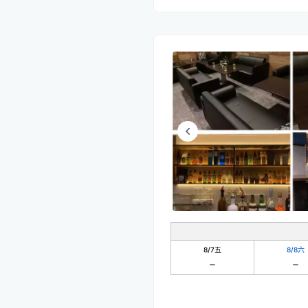
8/7
五
8/8
六