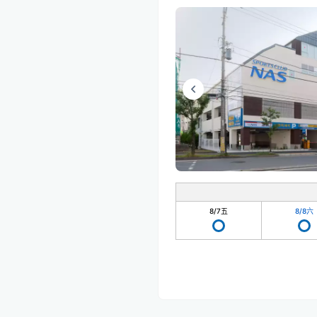
8/7
五
8/8
六