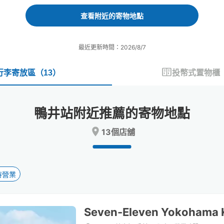
forward
backward
to
to
查看附近的寄物地點
interact
interact
with
with
the
the
最近更新時間：2026/8/7
calendar
calendar
and
and
select
select
行李寄放區
（
13
）
投幣式置物櫃
a
a
date.
date.
Press
Press
鴨井站附近推薦的寄物地點
the
the
question
question
13個店舖
mark
mark
key
key
to
to
get
get
the
the
時營業
keyboard
keyboard
shortcuts
shortcuts
for
for
Seven-Eleven Yokohama 
changing
changing
dates.
dates.