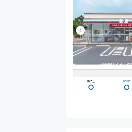
8/7
五
8/8
六