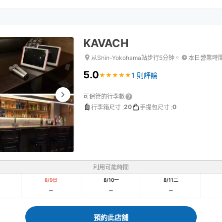
KAVACH
从Shin-Yokohama站步行5分钟。
本日營業時
5.0
1 則評論
★
★
★
★
★
★
★
★
★
★
可保管的行李數
20
0
行李箱尺寸
:
手提包尺寸
:
利用可能時間
8/9
日
8/10
一
8/11
二
預約此店舖