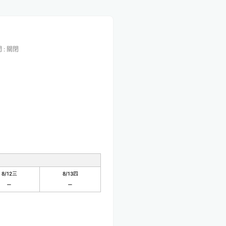
間
:
關閉
8/12
三
8/13
四