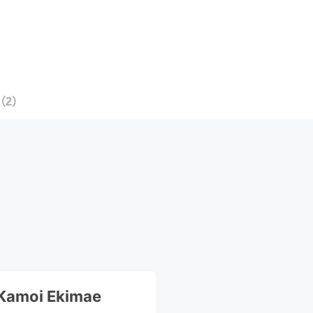
（
2
）
Kamoi Ekimae