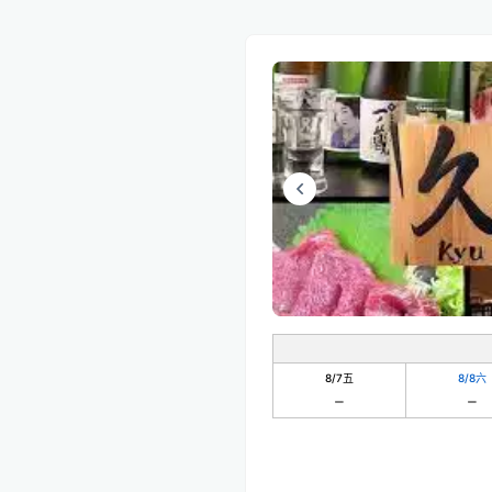
8/7
五
8/8
六