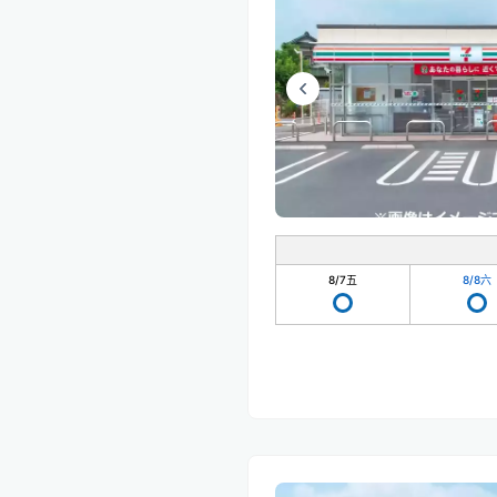
8/7
五
8/8
六