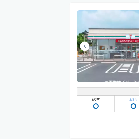
8/7
五
8/8
六