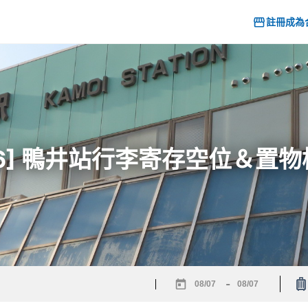
註冊成為
26] 鴨井站行李寄存空位＆置
-
Navigate
Navigate