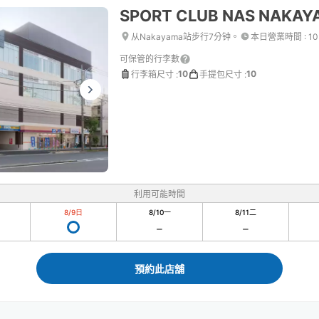
SPORT CLUB NAS NAKAY
从Nakayama站步行7分钟。
本日營業時間
:
10
可保管的行李數
10
10
行李箱尺寸
:
手提包尺寸
:
利用可能時間
8/9
日
8/10
一
8/11
二
預約此店舖