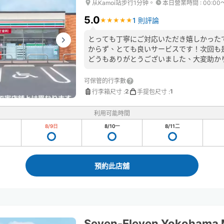
从Kamoi站步行1分钟。
本日營業時間
:
00:00
5.0
1 則評論
★
★
★
★
★
★
★
★
★
★
とっても丁寧にご対応いただき嬉しかった
からず、とても良いサービスです！次回も
どうもありがとうございました、大変助かりま
可保管的行李數
2
1
行李箱尺寸
:
手提包尺寸
:
利用可能時間
8/9
日
8/10
一
8/11
二
預約此店舖
Seven-Eleven Yokohama M