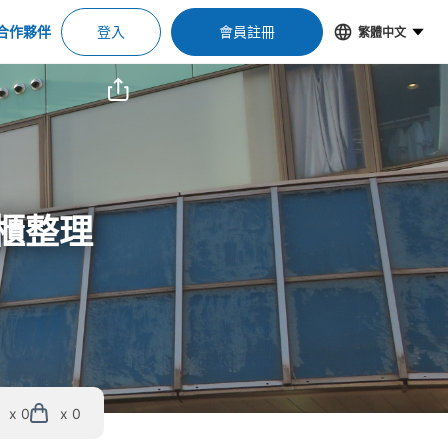
合作夥伴
登入
會員註冊
繁體中文
物櫃整理
x 0
x 0