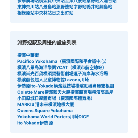
多摩廣場站
橫須賀中央站
金澤八景站
秦野站
大涌谷站
東神奈川站
八景島站
淵野邊站
字野站
鴨井站
綱島站
相模原站
中央林站
日之出町站
淵野辺駅及周邊的設施列表
橫濱中華街
Pacifico Yokohama（橫濱國際和平會議中心）
橫濱八景島海洋樂園
YCAT（橫濱市航空總站）
橫濱崇光百貨
橫須賀藝術劇場
逗子海岸海水浴場
橫濱麵包超人兒童博物館
Lazona川崎
伊勢原Ito-Yokado
橫濱競技場
橫濱紅磚倉庫
箱根園
Colette Mare
橫濱藍天大廈
橫濱體育場
橫濱高島屋
小田原城
日產體育場（橫濱國際體育場）
MARKIS 港未來
橫濱地標大廈
Queens Square Yokohama
Yokohama World Porters
川崎DICE
Ito Yokado伊勢 原