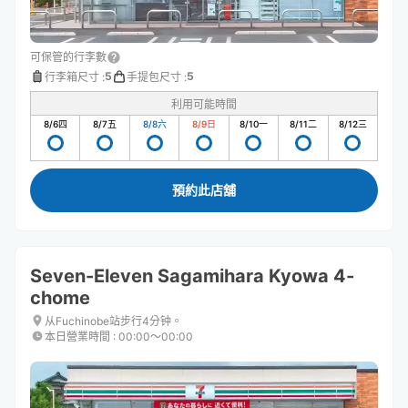
可保管的行李數
5
5
行李箱尺寸
:
手提包尺寸
:
利用可能時間
8/6
四
8/7
五
8/8
六
8/9
日
8/10
一
8/11
二
8/12
三
預約此店舖
Seven-Eleven Sagamihara Kyowa 4-
chome
从Fuchinobe站步行4分钟。
本日營業時間
:
00:00〜00:00