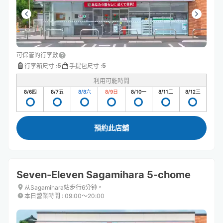
可保管的行李數
5
5
行李箱尺寸
:
手提包尺寸
:
利用可能時間
8/6
四
8/7
五
8/8
六
8/9
日
8/10
一
8/11
二
8/12
三
預約此店舖
Seven-Eleven Sagamihara 5-chome
从Sagamihara站步行6分钟。
本日營業時間
:
09:00〜20:00