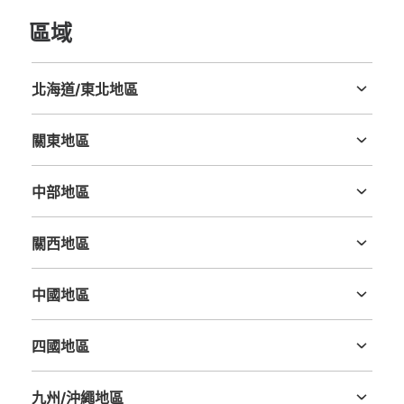
區域
北海道/東北地區
北海道
青森縣
岩手縣
宮城縣
秋田縣
山形縣
福島縣
關東地區
茨城縣
栃木縣
群馬縣
埼玉縣
千葉縣
東京都
神奈川縣
中部地區
新潟縣
富山縣
石川縣
福井縣
山梨縣
長野縣
岐阜縣
静岡縣
愛知縣
關西地區
三重縣
滋賀縣
京都府
大阪府
兵庫縣
奈良縣
和歌山縣
中國地區
鳥取縣
島根縣
岡山縣
廣島縣
山口縣
四國地區
德島縣
香川縣
愛媛縣
高知縣
九州/沖繩地區