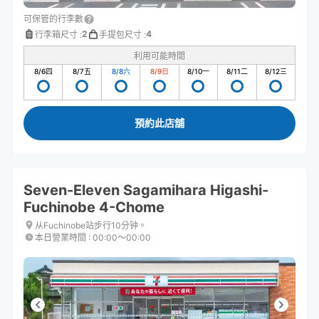
可保管的行李數
2
4
行李箱尺寸
:
手提包尺寸
:
利用可能時間
8/6
四
8/7
五
8/8
六
8/9
日
8/10
一
8/11
二
8/12
三
預約此店舖
Seven-Eleven Sagamihara Higashi-
Fuchinobe 4-Chome
从Fuchinobe站步行10分钟。
本日營業時間
:
00:00〜00:00