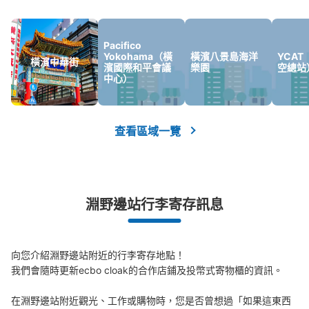
Pacifico
Yokohama（橫
橫濱八景島海洋
YCA
橫濱中華街
濱國際和平會議
樂園
空總站
中心）
查看區域一覽
淵野邊站行李寄存訊息
向您介紹淵野邊站附近的行李寄存地點！

我們會隨時更新ecbo cloak的合作店鋪及投幣式寄物櫃的資訊。

在淵野邊站附近觀光、工作或購物時，您是否曾想過「如果這東西