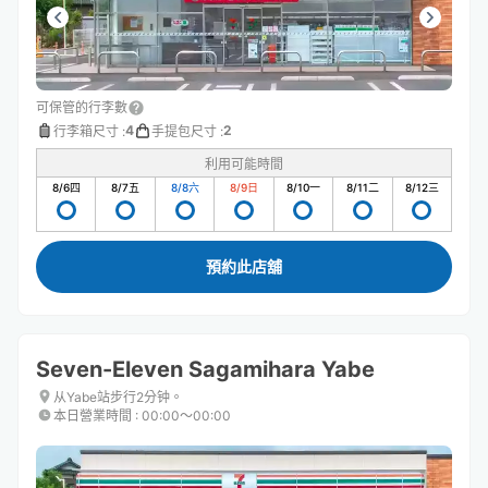
可保管的行李數
4
2
行李箱尺寸
:
手提包尺寸
:
利用可能時間
8/6
四
8/7
五
8/8
六
8/9
日
8/10
一
8/11
二
8/12
三
預約此店舖
Seven-Eleven Sagamihara Yabe
从Yabe站步行2分钟。
本日營業時間
:
00:00〜00:00