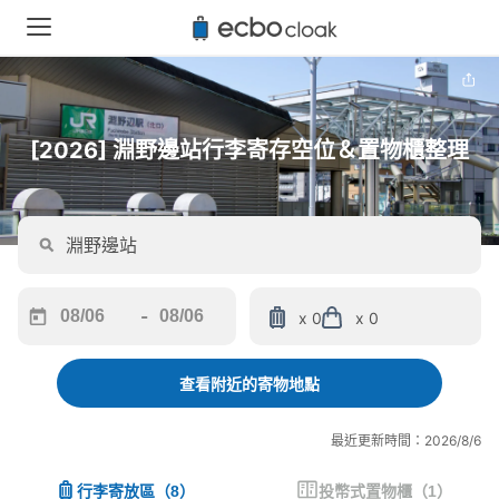
[2026] 淵野邊站行李寄存空位＆置物櫃整理
-
x 0
x 0
Navigate
Navigate
forward
backward
to
to
查看附近的寄物地點
interact
interact
with
with
最近更新時間：2026/8/6
the
the
calendar
calendar
行李寄放區
（
8
）
投幣式置物櫃
（
1
）
and
and