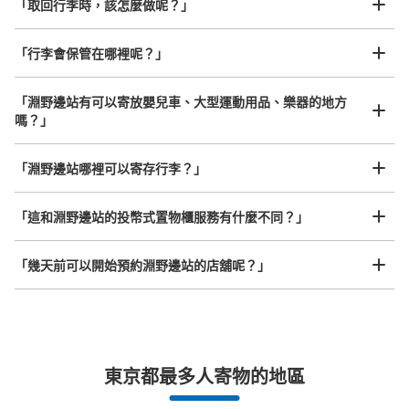
「取回行李時，該怎麼做呢？」
「行李會保管在哪裡呢？」
可保管的行李數
中等的
:
3
/
¥500
小的
:
20
/
¥400
「淵野邊站有可以寄放嬰兒車、大型運動用品、樂器的地方
付款方式
嗎？」
現金
任何尺寸的行李都OK
查看此投幣式儲物櫃的位置
「淵野邊站哪裡可以寄存行李？」
放下行李，愉快度過一整天！
樂器、嬰兒車、腳踏車等，只要是1個人能搬運的行李尺寸就OK
「這和淵野邊站的投幣式置物櫃服務有什麼不同？」
「幾天前可以開始預約淵野邊站的店舖呢？」
突發狀況下的安心理賠
東京都最多人寄物的地區
發生行李破損、被偷等狀況時安心有保障