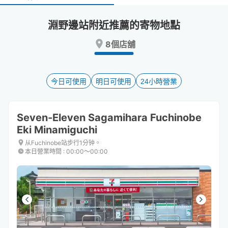
select
select
a
a
淵野邊站附近推薦的寄物地點
date.
date.
Press
Press
8個店舖
the
the
question
question
mark
mark
key
key
今日可使用
明日可使用
24小時營業
to
to
get
get
the
the
Seven-Eleven Sagamihara Fuchinobe
keyboard
keyboard
Eki Minamiguchi
shortcuts
shortcuts
for
for
从Fuchinobe站步行1分钟。
changing
changing
本日營業時間
:
00:00〜00:00
dates.
dates.