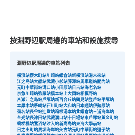
福岡縣
佐賀縣
長崎縣
熊本縣
大分縣
宮崎縣
鹿児島縣
沖縄縣
按淵野辺駅周邊的車站和設施搜尋
淵野辺駅周邊的車站列表
橫濱站
櫻木町站
川崎站
鎌倉站
新橫濱站
港未來站
江之島站
大船站
武藏小杉站
藤澤站
馬車道站
關內站
元町中華街站
溝口站
小田原站
日吉站
海老名站
京急川崎站
強羅站
橋本站
上大岡站
相模野站
片瀨江之島站
戶塚站
新百合丘站
鶴見站
登戶站
平塚站
本厚木站
茅崎站
石川町站
大和站
日本通站
伊勢原站
菊名站
長谷站
辻堂站
箱根湯本站
北鎌倉站
三浦海岸站
全光站
長津田站
武藏溝口站
十日場站
東戶塚站
黃金町站
磐梯橋站
鷺沼站
汐入站
新高島站
東海大學前站
日之出町站
馬堀海岸站
矢古站
元町中華街站
逗子站