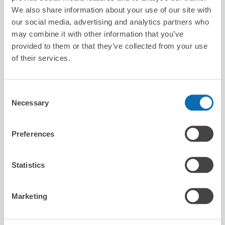
Station East
We also share information about your use of our site with
从Hashimoto站步行6分钟。
our social media, advertising and analytics partners who
本日營業時間
:
00:00〜00:00
may combine it with other information that you’ve
provided to them or that they’ve collected from your use
of their services.
Consent
Necessary
Selection
可保管的行李數
4
4
行李箱尺寸
:
手提包尺寸
:
Preferences
利用可能時間
8/6
四
8/7
五
8/8
六
8/9
日
8/10
一
8/11
二
8/12
三
Statistics
預約此店舖
Marketing