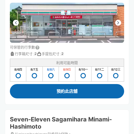
可保管的行李數
2
2
行李箱尺寸
:
手提包尺寸
:
利用可能時間
8/6
四
8/7
五
8/8
六
8/9
日
8/10
一
8/11
二
8/12
三
預約此店舖
Seven-Eleven Sagamihara Minami-
Hashimoto