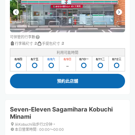
可保管的行李數
2
2
行李箱尺寸
:
手提包尺寸
:
利用可能時間
8/6
四
8/7
五
8/8
六
8/9
日
8/10
一
8/11
二
8/12
三
預約此店舖
Seven-Eleven Sagamihara Kobuchi
Minami
从Kobuchi站步行2分钟。
本日營業時間
:
00:00〜00:00