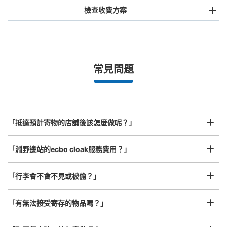
檢查收費方案
手提包尺寸
¥500
/
日
最長邊未滿45cm的行李（小型背包、手提包、手提行李
常見問題
等）
事先用手機預約

全國有1,000家以上合作店鋪
指定的日期和時間
JR横浜線淵野辺駅改札外コインロッカー
北起北海道，南至沖繩，以都市為中心，全國皆可使用此服務。
从JR横浜線 淵野辺駅站步行1分钟。
行李箱尺寸
本日營業時間
:
04:00
〜
00:00
¥800
「抵達預計寄物的店舖後該怎麼做呢？」
/
日
改札は1ヶ所のみ。北口の階段またはエレベーターを降り
ると、陸橋下にひっそりとロッカーがあります。案内板が
最長邊45cm以上的行李（行李箱、樂器、嬰兒車等）
「淵野邊站的ecbo cloak服務費用？」
なく、駅員さんに聞かないと、ロッカーの場所には気づか
ないと思います。
「行李會不會不見或被偷？」
許多地點佳/條件優的店鋪
工作人員拍完行李照片後

「有無法接受寄存的物品嗎？」
我們與許多地點方便的車站內店舖以及24小時營業的店鋪合作。
即完成寄存手續