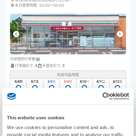
从minamihashimoto站步行3分钟。
本日營業時間
:
00:00〜00:00
可保管的行李數
3
3
行李箱尺寸
:
手提包尺寸
:
利用可能時間
8/6
四
8/7
五
8/8
六
8/9
日
8/10
一
8/11
二
8/12
三
預約此店舖
This website uses cookies
We use cookies to personalise content and ads, to
Seven-Eleven Sagamihara Hashimoto
provide social media features and to analyse our traffic.