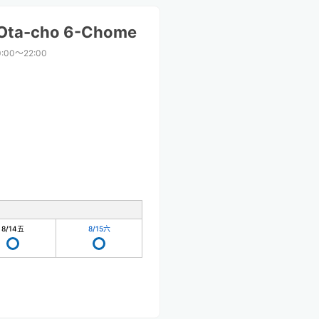
 Ota-cho 6-Chome
0:00〜22:00
8/14
五
8/15
六