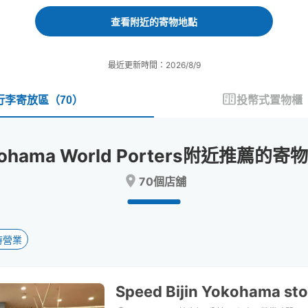
forward
backward
to
to
查看附近的寄物地點
interact
interact
with
with
the
the
最近更新時間：2026/8/9
calendar
calendar
and
and
select
select
行李寄放區
（
70
）
投幣式置物櫃
a
a
date.
date.
Press
Press
kohama World Porters附近推薦的寄
the
the
question
question
70個店舖
mark
mark
key
key
to
to
get
get
the
the
時營業
keyboard
keyboard
shortcuts
shortcuts
for
for
Speed ​​Bijin Yokohama sto
changing
changing
dates.
dates.