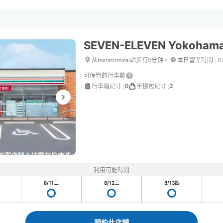
SEVEN-ELEVEN Yokohama
从minatomirai站步行5分钟。
本日營業時間
:
0
可保管的行李數
0
2
行李箱尺寸
:
手提包尺寸
:
利用可能時間
8/11
二
8/12
三
8/13
四
預約此店舖