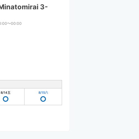
inatomirai 3-
0:00〜00:00
8/14
五
8/15
六