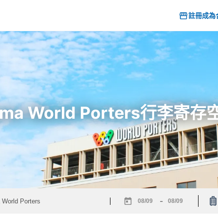
註冊成為
ohama World Porters行
-
Navigate
Navigate