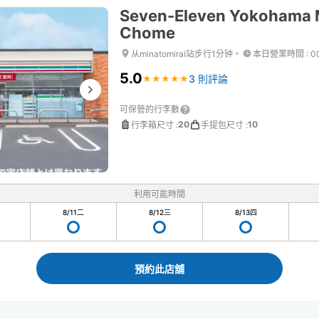
Seven-Eleven Yokohama M
Chome
从minatomirai站步行1分钟。
本日營業時間
:
0
5.0
3 則評論
★
★
★
★
★
★
★
★
★
★
可保管的行李數
20
10
行李箱尺寸
:
手提包尺寸
:
利用可能時間
8/11
二
8/12
三
8/13
四
預約此店舖