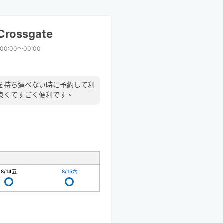
Crossgate
00:00〜00:00
を持ち運べない時に予約して利
良くてすごく便利です。
8/14
五
8/15
六