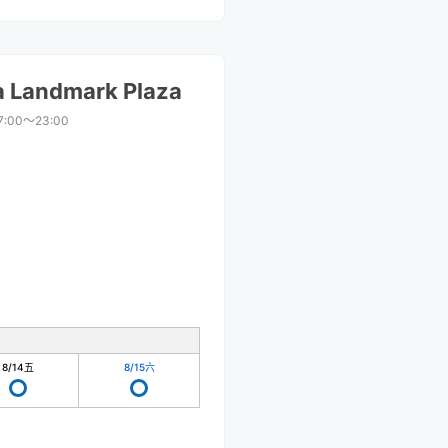
 Landmark Plaza
7:00〜23:00
8/14
五
8/15
六