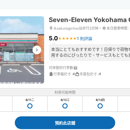
Seven-Eleven Yokohama 
从sakuragichou站步行2分钟。
本日營業時間
:
5.0
1 則評論
★
★
★
★
★
★
★
★
★
★
本当にとてもおすすめです！日帰りで荷物
用するのにぴったりで、サービスもとても
可保管的行李數
4
4
行李箱尺寸
:
手提包尺寸
:
利用可能時間
8/11
二
8/12
三
8/13
四
預約此店舖