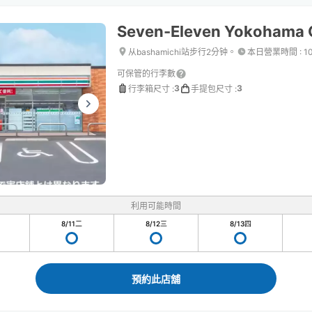
Seven-Eleven Yokohama
从bashamichi站步行2分钟。
本日營業時間
:
1
可保管的行李數
3
3
行李箱尺寸
:
手提包尺寸
:
利用可能時間
8/11
二
8/12
三
8/13
四
預約此店舖