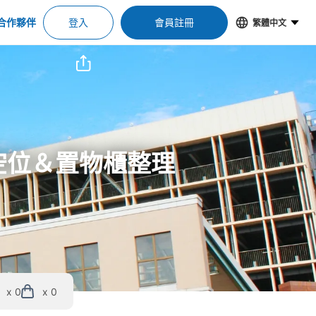
合作夥伴
登入
會員註冊
繁體中文
李寄存空位＆置物櫃整理
x 0
x 0