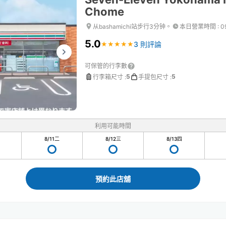
Chome
从bashamichi站步行3分钟。
本日營業時間
:
0
5.0
3 則評論
★
★
★
★
★
★
★
★
★
★
可保管的行李數
5
5
行李箱尺寸
:
手提包尺寸
:
利用可能時間
8/11
二
8/12
三
8/13
四
預約此店舖