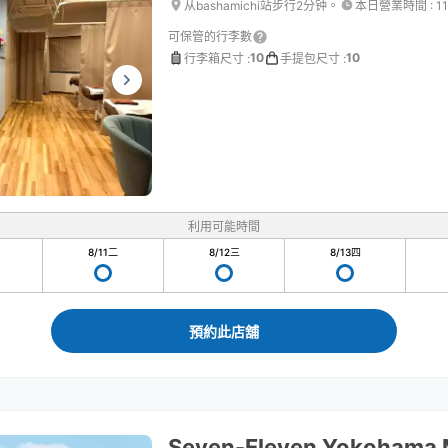
从bashamichi站步行2分钟。
本日營業時間
:
1
可保管的行李數
10
10
行李箱尺寸
:
手提包尺寸
:
利用可能時間
8/11
二
8/12
三
8/13
四
預約此店舖
Seven-Eleven Yokohama