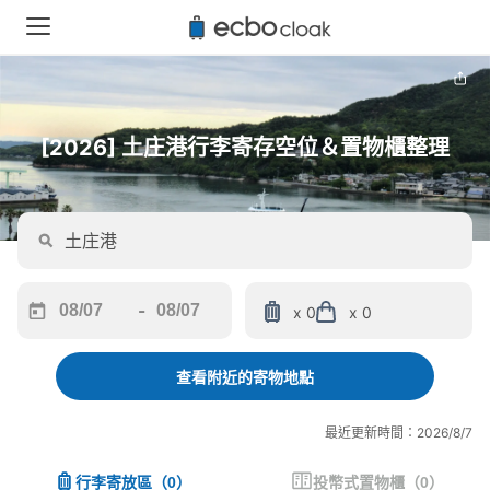
[2026] 土庄港行李寄存空位＆置物櫃整理
-
x 0
x 0
Navigate
Navigate
forward
backward
to
to
查看附近的寄物地點
interact
interact
with
with
最近更新時間：2026/8/7
the
the
calendar
calendar
行李寄放區
（
0
）
投幣式置物櫃
（
0
）
and
and