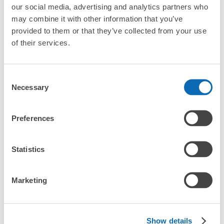
our social media, advertising and analytics partners who
「土庄港哪裡可以寄存行李？」
放下行李，愉快度過一整天！
樂器、嬰兒車、腳踏車等，只要是1個人能搬運的行李尺寸就OK
may combine it with other information that you’ve
provided to them or that they’ve collected from your use
「這和土庄港的投幣式置物櫃服務有什麼不同？」
of their services.
「幾天前可以開始預約土庄港的店舖呢？」
Consent
Necessary
Selection
突發狀況下的安心理賠
Preferences
土庄港行李寄存訊息
發生行李破損、被偷等狀況時安心有保障
Statistics
向您介紹土庄港附近的行李寄存地點！

我們會隨時更新ecbo cloak的合作店鋪及投幣式寄物櫃的資訊。

Marketing
在土庄港附近觀光、工作或購物時，您是否曾想過「如果這東西可
以找地方寄放就好了」？

把手上的包包、行李箱、嬰兒車、自行車等都寄存起來，輕鬆沒負
Show details