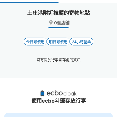
select
select
a
a
土庄港附近推薦的寄物地點
date.
date.
Press
Press
0個店舖
the
the
question
question
mark
mark
key
key
今日可使用
明日可使用
24小時營業
to
to
get
get
the
the
沒有關於行李寄存處的資訊
keyboard
keyboard
shortcuts
shortcuts
for
for
changing
changing
dates.
dates.
土庄港附近推薦的寄物櫃
0個投幣式置物櫃
使用ecbo斗篷存放行李