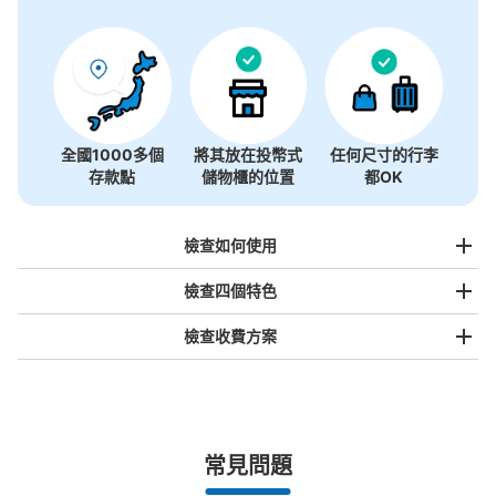
沒有關於投幣式儲物櫃的資訊
全國1000多個
將其放在投幣式
任何尺寸的行李
存款點
儲物櫃的位置
都OK
檢查如何使用
檢查四個特色
檢查收費方案
手提包尺寸
¥500
/
日
最長邊未滿45cm的行李（小型背包、手提包、手提行李
常見問題
等）
事先用手機預約

全國有1,000家以上合作店鋪