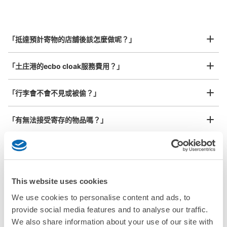
指定的日期和時間
北起北海道，南至沖繩，以都市為中心，全國皆可使用此服務。
行李箱尺寸
¥800
「抵達預計寄物的店舖後該怎麼做呢？」
/
日
最長邊45cm以上的行李（行李箱、樂器、嬰兒車等）
「土庄港的ecbo cloak服務費用？」
「行李會不會不見或被偷？」
許多地點佳/條件優的店鋪
工作人員拍完行李照片後

「有無法接受寄存的物品嗎？」
我們與許多地點方便的車站內店舖以及24小時營業的店鋪合作。
即完成寄存手續
「取回行李時，該怎麼做呢？」
「行李會保管在哪裡呢？」
This website uses cookies
We use cookies to personalise content and ads, to
「土庄港有可以寄放嬰兒車、大型運動用品、樂器的地方
provide social media features and to analyse our traffic.
嗎？」
We also share information about your use of our site with
任何尺寸的行李都OK