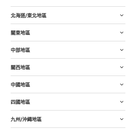
北海道/東北地區
北海道
青森縣
岩手縣
宮城縣
秋田縣
山形縣
福島縣
關東地區
茨城縣
栃木縣
群馬縣
埼玉縣
千葉縣
東京都
神奈川縣
中部地區
新潟縣
富山縣
石川縣
福井縣
山梨縣
長野縣
岐阜縣
静岡縣
愛知縣
關西地區
三重縣
滋賀縣
京都府
大阪府
兵庫縣
奈良縣
和歌山縣
中國地區
鳥取縣
島根縣
岡山縣
廣島縣
山口縣
四國地區
德島縣
香川縣
愛媛縣
高知縣
九州/沖繩地區
福岡縣
佐賀縣
長崎縣
熊本縣
大分縣
宮崎縣
鹿児島縣
沖縄縣