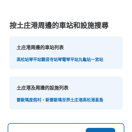
按土庄港周邊的車站和設施搜尋
土庄港周邊的車站列表
高松站
琴平站
觀音寺站
琴電琴平站
丸龜站
一宮站
土庄港及周邊的設施列表
雷歐瑪度假村・新雷歐瑪世界
土庄港
高松港
直島