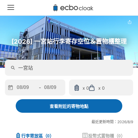
[2026] 一宮站行李寄存空位＆置物櫃整理
-
x 0
x 0
Navigate
Navigate
forward
backward
to
to
查看附近的寄物地點
interact
interact
with
with
最近更新時間：2026/8/9
the
the
calendar
calendar
行李寄放區
（
0
）
投幣式置物櫃
（
0
）
and
and