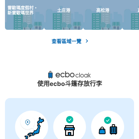
沒有關於投幣式儲物櫃的資訊
雷歐瑪度假村・
土庄港
高松港
新雷歐瑪世界
查看區域一覽
使用ecbo斗篷存放行李