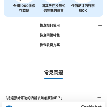
全國1000多個
將其放在投幣式
任何尺寸的行李
存款點
儲物櫃的位置
都OK
檢查如何使用
檢查四個特色
檢查收費方案
手提包尺寸
¥500
/
日
最長邊未滿45cm的行李（小型背包、手提包、手提行李
常見問題
等）
事先用手機預約

全國有1,000家以上合作店鋪
指定的日期和時間
北起北海道，南至沖繩，以都市為中心，全國皆可使用此服務。
行李箱尺寸
¥800
「抵達預計寄物的店舖後該怎麼做呢？」
/
日
最長邊45cm以上的行李（行李箱、樂器、嬰兒車等）