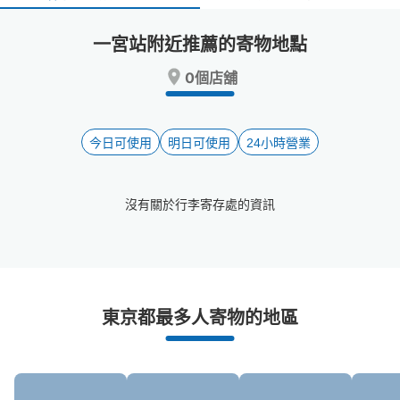
select
select
a
a
一宮站附近推薦的寄物地點
date.
date.
Press
Press
0個店舖
the
the
question
question
mark
mark
key
key
今日可使用
明日可使用
24小時營業
to
to
get
get
the
the
沒有關於行李寄存處的資訊
keyboard
keyboard
shortcuts
shortcuts
for
for
changing
changing
dates.
dates.
一宮站附近推薦的寄物櫃
東京都最多人寄物的地區
0個投幣式置物櫃