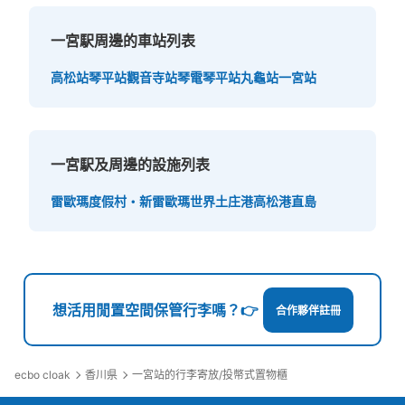
一宮駅周邊的車站列表
高松站
琴平站
觀音寺站
琴電琴平站
丸龜站
一宮站
一宮駅及周邊的設施列表
雷歐瑪度假村・新雷歐瑪世界
土庄港
高松港
直島
想活用閒置空間保管行李嗎？👉
合作夥伴註冊
ecbo cloak
香川県
一宮站的行李寄放/投幣式置物櫃