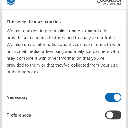
「一宮站的ecbo cloak服務費用？」
「行李會不會不見或被偷？」
This website uses cookies
許多地點佳/條件優的店鋪
We use cookies to personalise content and ads, to
工作人員拍完行李照片後

「有無法接受寄存的物品嗎？」
provide social media features and to analyse our traffic.
我們與許多地點方便的車站內店舖以及24小時營業的店鋪合作。
即完成寄存手續
We also share information about your use of our site with
「取回行李時，該怎麼做呢？」
our social media, advertising and analytics partners who
may combine it with other information that you’ve
provided to them or that they’ve collected from your use
「行李會保管在哪裡呢？」
of their services.
「一宮站有可以寄放嬰兒車、大型運動用品、樂器的地方
嗎？」
Consent
任何尺寸的行李都OK
Necessary
Selection
「一宮站哪裡可以寄存行李？」
放下行李，愉快度過一整天！
樂器、嬰兒車、腳踏車等，只要是1個人能搬運的行李尺寸就OK
Preferences
「這和一宮站的投幣式置物櫃服務有什麼不同？」