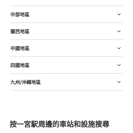
茨城縣
栃木縣
群馬縣
埼玉縣
千葉縣
東京都
神奈川縣
中部地區
新潟縣
富山縣
石川縣
福井縣
山梨縣
長野縣
岐阜縣
静岡縣
愛知縣
關西地區
三重縣
滋賀縣
京都府
大阪府
兵庫縣
奈良縣
和歌山縣
中國地區
鳥取縣
島根縣
岡山縣
廣島縣
山口縣
四國地區
德島縣
香川縣
愛媛縣
高知縣
九州/沖繩地區
福岡縣
佐賀縣
長崎縣
熊本縣
大分縣
宮崎縣
鹿児島縣
沖縄縣
按一宮駅周邊的車站和設施搜尋