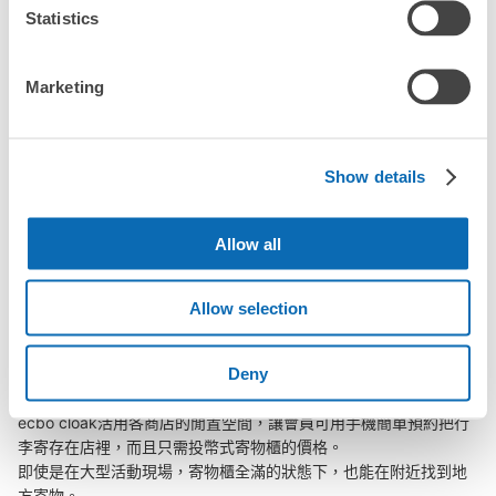
「幾天前可以開始預約一宮站的店舖呢？」
Statistics
Marketing
突發狀況下的安心理賠
一宮站行李寄存訊息
發生行李破損、被偷等狀況時安心有保障
Show details
向您介紹一宮站附近的行李寄存地點！

Allow all
我們會隨時更新ecbo cloak的合作店鋪及投幣式寄物櫃的資訊。

在一宮站附近觀光、工作或購物時，您是否曾想過「如果這東西可
Allow selection
以找地方寄放就好了」？

把手上的包包、行李箱、嬰兒車、自行車等都寄存起來，輕鬆沒負
Deny
擔！

ecbo cloak活用各商店的閒置空間，讓會員可用手機簡單預約把行
李寄存在店裡，而且只需投幣式寄物櫃的價格。

即使是在大型活動現場，寄物櫃全滿的狀態下，也能在附近找到地
方寄物。