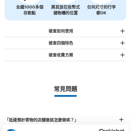
全國1000多個
將其放在投幣式
任何尺寸的行李
存款點
儲物櫃的位置
都OK
檢查如何使用
檢查四個特色
檢查收費方案
手提包尺寸
¥500
/
日
最長邊未滿45cm的行李（小型背包、手提包、手提行李
常見問題
等）
事先用手機預約

全國有1,000家以上合作店鋪
指定的日期和時間
北起北海道，南至沖繩，以都市為中心，全國皆可使用此服務。
行李箱尺寸
¥800
「抵達預計寄物的店舖後該怎麼做呢？」
/
日
最長邊45cm以上的行李（行李箱、樂器、嬰兒車等）