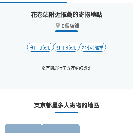
select
select
a
a
花卷站附近推薦的寄物地點
date.
date.
Press
Press
0個店舖
the
the
question
question
mark
mark
key
key
今日可使用
明日可使用
24小時營業
to
to
get
get
the
the
沒有關於行李寄存處的資訊
keyboard
keyboard
shortcuts
shortcuts
for
for
changing
changing
dates.
dates.
花卷站附近推薦的寄物櫃
東京都最多人寄物的地區
0個投幣式置物櫃