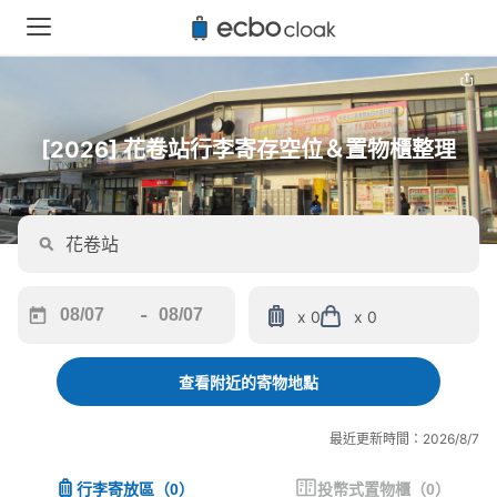
[2026] 花卷站行李寄存空位＆置物櫃整理
-
x 0
x 0
Navigate
Navigate
forward
backward
to
to
查看附近的寄物地點
interact
interact
with
with
最近更新時間：2026/8/7
the
the
calendar
calendar
行李寄放區
（
0
）
投幣式置物櫃
（
0
）
and
and