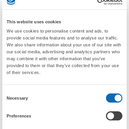
「花卷站的ecbo cloak服務費用？」
「行李會不會不見或被偷？」
This website uses cookies
許多地點佳/條件優的店鋪
We use cookies to personalise content and ads, to
工作人員拍完行李照片後

「有無法接受寄存的物品嗎？」
provide social media features and to analyse our traffic.
我們與許多地點方便的車站內店舖以及24小時營業的店鋪合作。
即完成寄存手續
We also share information about your use of our site with
「取回行李時，該怎麼做呢？」
our social media, advertising and analytics partners who
may combine it with other information that you’ve
provided to them or that they’ve collected from your use
「行李會保管在哪裡呢？」
of their services.
「花卷站有可以寄放嬰兒車、大型運動用品、樂器的地方
嗎？」
Consent
任何尺寸的行李都OK
Necessary
Selection
「花卷站哪裡可以寄存行李？」
放下行李，愉快度過一整天！
樂器、嬰兒車、腳踏車等，只要是1個人能搬運的行李尺寸就OK
Preferences
「這和花卷站的投幣式置物櫃服務有什麼不同？」