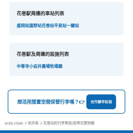
花巻駅周邊的車站列表
盛岡站
遠野站
花卷站
平泉站
一關站
花巻駅及周邊的設施列表
中尊寺
小岩井農場牧場園
想活用閒置空間保管行李嗎？👉
合作夥伴註冊
ecbo cloak
岩手県
花卷站的行李寄放/投幣式置物櫃