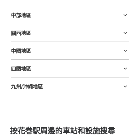
茨城縣
栃木縣
群馬縣
埼玉縣
千葉縣
東京都
神奈川縣
中部地區
新潟縣
富山縣
石川縣
福井縣
山梨縣
長野縣
岐阜縣
静岡縣
愛知縣
關西地區
三重縣
滋賀縣
京都府
大阪府
兵庫縣
奈良縣
和歌山縣
中國地區
鳥取縣
島根縣
岡山縣
廣島縣
山口縣
四國地區
德島縣
香川縣
愛媛縣
高知縣
九州/沖繩地區
福岡縣
佐賀縣
長崎縣
熊本縣
大分縣
宮崎縣
鹿児島縣
沖縄縣
按花巻駅周邊的車站和設施搜尋