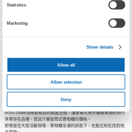
「幾天前可以開始預約花卷站的店舖呢？」
Statistics
Marketing
突發狀況下的安心理賠
花卷站行李寄存訊息
發生行李破損、被偷等狀況時安心有保障
Show details
向您介紹花卷站附近的行李寄存地點！

Allow all
我們會隨時更新ecbo cloak的合作店鋪及投幣式寄物櫃的資訊。

在花卷站附近觀光、工作或購物時，您是否曾想過「如果這東西可
Allow selection
以找地方寄放就好了」？

把手上的包包、行李箱、嬰兒車、自行車等都寄存起來，輕鬆沒負
Deny
擔！

ecbo cloak活用各商店的閒置空間，讓會員可用手機簡單預約把行
李寄存在店裡，而且只需投幣式寄物櫃的價格。

即使是在大型活動現場，寄物櫃全滿的狀態下，也能在附近找到地
方寄物。