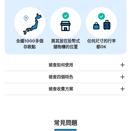
沒有關於投幣式儲物櫃的資訊
全國1000多個
將其放在投幣式
任何尺寸的行李
存款點
儲物櫃的位置
都OK
檢查如何使用
檢查四個特色
檢查收費方案
手提包尺寸
¥500
/
日
最長邊未滿45cm的行李（小型背包、手提包、手提行李
常見問題
等）
事先用手機預約

全國有1,000家以上合作店鋪