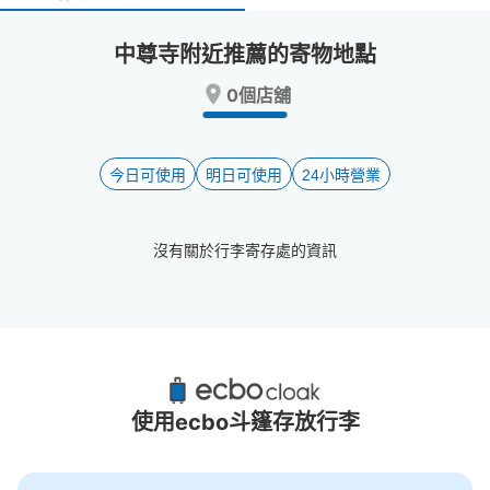
select
select
a
a
中尊寺附近推薦的寄物地點
date.
date.
Press
Press
0個店舖
the
the
question
question
mark
mark
key
key
今日可使用
明日可使用
24小時營業
to
to
get
get
the
the
沒有關於行李寄存處的資訊
keyboard
keyboard
shortcuts
shortcuts
for
for
changing
changing
dates.
dates.
中尊寺附近推薦的寄物櫃
0個投幣式置物櫃
使用ecbo斗篷存放行李