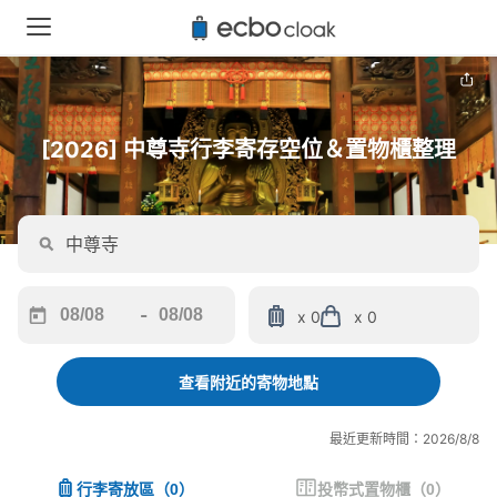
[2026] 中尊寺行李寄存空位＆置物櫃整理
-
x 0
x 0
Navigate
Navigate
forward
backward
to
to
查看附近的寄物地點
interact
interact
with
with
最近更新時間：2026/8/8
the
the
calendar
calendar
行李寄放區
（
0
）
投幣式置物櫃
（
0
）
and
and