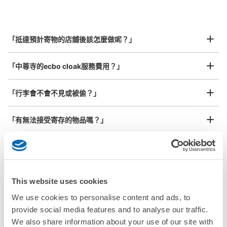
指定的日期和時間
北起北海道，南至沖繩，以都市為中心，全國皆可使用此服務。
行李箱尺寸
¥800
「抵達預計寄物的店舖後該怎麼做呢？」
/
日
最長邊45cm以上的行李（行李箱、樂器、嬰兒車等）
「中尊寺的ecbo cloak服務費用？」
「行李會不會不見或被偷？」
許多地點佳/條件優的店鋪
工作人員拍完行李照片後

「有無法接受寄存的物品嗎？」
我們與許多地點方便的車站內店舖以及24小時營業的店鋪合作。
即完成寄存手續
「取回行李時，該怎麼做呢？」
「行李會保管在哪裡呢？」
This website uses cookies
We use cookies to personalise content and ads, to
「中尊寺有可以寄放嬰兒車、大型運動用品、樂器的地方
provide social media features and to analyse our traffic.
嗎？」
We also share information about your use of our site with
任何尺寸的行李都OK