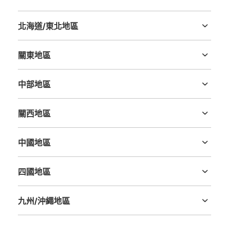
北海道/東北地區
北海道
青森縣
岩手縣
宮城縣
秋田縣
山形縣
福島縣
關東地區
茨城縣
栃木縣
群馬縣
埼玉縣
千葉縣
東京都
神奈川縣
中部地區
新潟縣
富山縣
石川縣
福井縣
山梨縣
長野縣
岐阜縣
静岡縣
愛知縣
關西地區
三重縣
滋賀縣
京都府
大阪府
兵庫縣
奈良縣
和歌山縣
中國地區
鳥取縣
島根縣
岡山縣
廣島縣
山口縣
四國地區
德島縣
香川縣
愛媛縣
高知縣
九州/沖繩地區
福岡縣
佐賀縣
長崎縣
熊本縣
大分縣
宮崎縣
鹿児島縣
沖縄縣