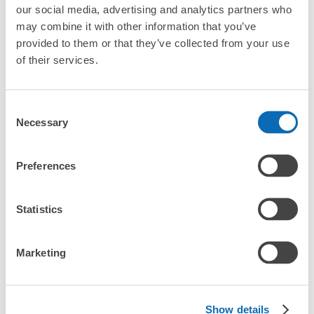
our social media, advertising and analytics partners who
「中尊寺哪裡可以寄存行李？」
放下行李，愉快度過一整天！
樂器、嬰兒車、腳踏車等，只要是1個人能搬運的行李尺寸就OK
may combine it with other information that you’ve
provided to them or that they’ve collected from your use
「這和中尊寺的投幣式置物櫃服務有什麼不同？」
of their services.
「幾天前可以開始預約中尊寺的店舖呢？」
Consent
Necessary
Selection
突發狀況下的安心理賠
Preferences
中尊寺行李寄存訊息
發生行李破損、被偷等狀況時安心有保障
Statistics
向您介紹中尊寺附近的行李寄存地點！

我們會隨時更新ecbo cloak的合作店鋪及投幣式寄物櫃的資訊。

Marketing
在中尊寺附近觀光、工作或購物時，您是否曾想過「如果這東西可
以找地方寄放就好了」？

把手上的包包、行李箱、嬰兒車、自行車等都寄存起來，輕鬆沒負
Show details