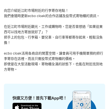
向您介紹近江町市場附近的行李寄存地點！

我們會隨時更新ecbo cloak的合作店鋪及投幣式寄物櫃的資訊。

可保管的行李數
在近江町市場附近觀光、工作或購物時，您是否曾想過「如果這東
小的
:
25
/
¥300
西可以找地方寄放就好了」？

付款方式
把手上的包包、行李箱、嬰兒車、自行車等都寄存起來，輕鬆沒負
現金
擔！

查看此投幣式儲物櫃的位置
ecbo cloak活用各商店的閒置空間，讓會員可用手機簡單預約把行
李寄存在店裡，而且只需投幣式寄物櫃的價格。

即使是在大型活動現場，寄物櫃全滿的狀態下，也能在附近找到地
方寄物。
快速又方便！首先下載App吧！