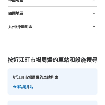
中國地區
鳥取縣
島根縣
岡山縣
廣島縣
山口縣
四國地區
德島縣
香川縣
愛媛縣
高知縣
九州/沖繩地區
福岡縣
佐賀縣
長崎縣
熊本縣
大分縣
宮崎縣
鹿児島縣
沖縄縣
按近江町市場周邊的車站和設施搜尋
近江町市場周邊的車站列表
金澤站
羽井站