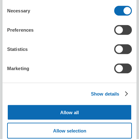
かんてい局
Consent
Necessary
Selection
从站步行0分钟。
本日營業時間
:
10:00〜18:00
Preferences
Statistics
Marketing
可保管的行李數
5
5
行李箱尺寸
:
手提包尺寸
:
利用可能時間
Show details
8/10
月
8/11
火
8/12
水
8/13
木
8/14
金
8/15
土
8/16
日
Allow all
預約此店舖
Allow selection