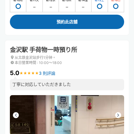
8/10
月
8/11
火
8/12
水
8/13
木
8/14
金
8/15
土
8/16
日
預約此店舖
金沢駅 手荷物一時預り所
从北鉄金沢站步行1分钟。
本日營業時間
:
10:00〜18:00
5.0
3 則評論
★
★
★
★
★
★
★
★
★
★
丁寧に対応していただきました