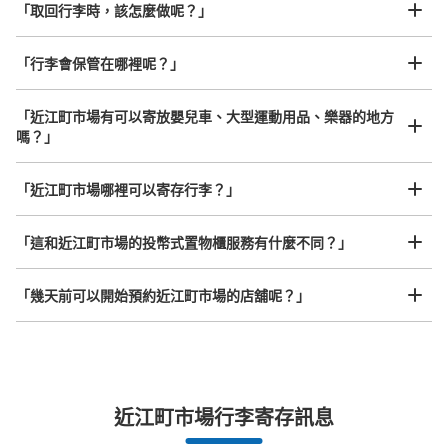
「取回行李時，該怎麼做呢？」
可保管的行李數
「行李會保管在哪裡呢？」
大的
:
3
/
¥300
中等的
:
15
/
¥200
付款方式
現金
「近江町市場有可以寄放嬰兒車、大型運動用品、樂器的地方
嗎？」
查看此投幣式儲物櫃的位置
任何尺寸的行李都OK
「近江町市場哪裡可以寄存行李？」
放下行李，愉快度過一整天！
樂器、嬰兒車、腳踏車等，只要是1個人能搬運的行李尺寸就OK
金沢エムザ地下一階コインロッカー
「這和近江町市場的投幣式置物櫃服務有什麼不同？」
从北鉄バス 武蔵ヶ辻・近江町市場站步行3分钟。
本日營業時間
:
10:00
〜
19:30
「幾天前可以開始預約近江町市場的店舖呢？」
お花屋さんの入り口の隣にあります
突發狀況下的安心理賠
近江町市場行李寄存訊息
發生行李破損、被偷等狀況時安心有保障