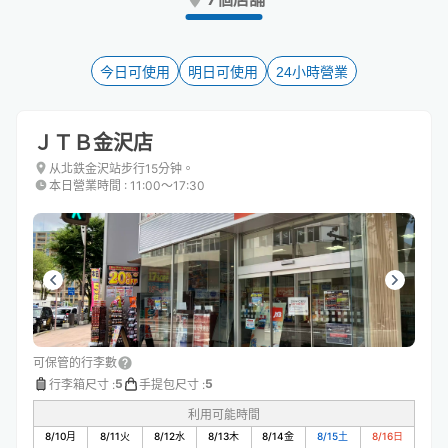
the
the
question
question
mark
mark
key
key
今日可使用
明日可使用
24小時營業
to
to
get
get
the
the
ＪＴＢ金沢店
keyboard
keyboard
shortcuts
shortcuts
从北鉄金沢站步行15分钟。
本日營業時間
:
11:00〜17:30
for
for
changing
changing
dates.
dates.
可保管的行李數
5
5
行李箱尺寸
:
手提包尺寸
:
利用可能時間
8/10
月
8/11
火
8/12
水
8/13
木
8/14
金
8/15
土
8/16
日