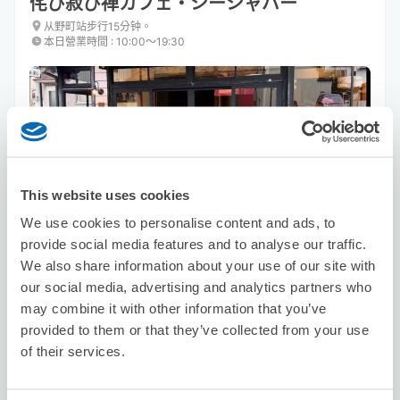
侘び寂び禅カフェ・シーシャバー
从野町站步行15分钟。
本日營業時間
:
10:00〜19:30
This website uses cookies
可保管的行李數
20
30
行李箱尺寸
:
手提包尺寸
:
We use cookies to personalise content and ads, to
provide social media features and to analyse our traffic.
利用可能時間
We also share information about your use of our site with
8/10
月
8/11
火
8/12
水
8/13
木
8/14
金
8/15
土
8/16
日
our social media, advertising and analytics partners who
may combine it with other information that you’ve
provided to them or that they’ve collected from your use
預約此店舖
of their services.