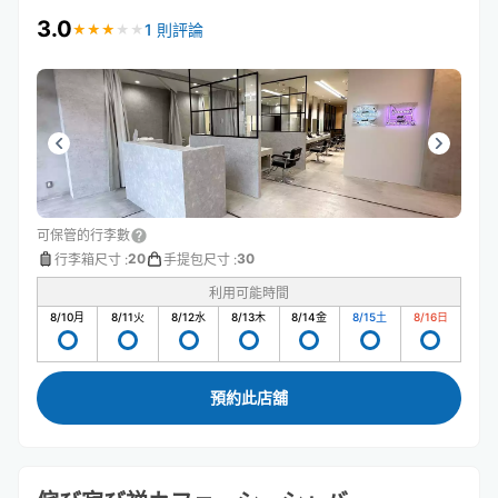
3.0
1 則評論
★
★
★
★
★
★
★
★
★
★
可保管的行李數
20
30
行李箱尺寸
:
手提包尺寸
:
利用可能時間
8/10
月
8/11
火
8/12
水
8/13
木
8/14
金
8/15
土
8/16
日
預約此店舖