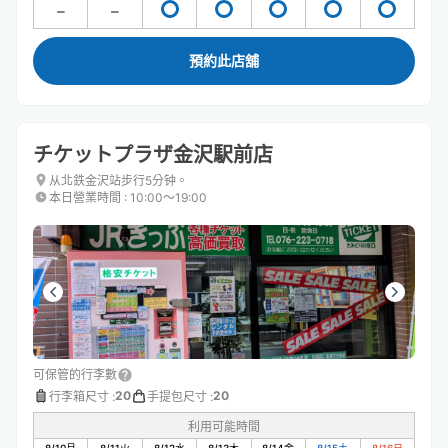
預約此店舖
チケットプラザ金沢駅前店
从北鉄金沢站步行5分钟。
本日營業時間
:
10:00〜19:00
可保管的行李數
20
20
行李箱尺寸
:
手提包尺寸
:
利用可能時間