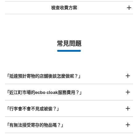
檢查收費方案
手提包尺寸
¥500
/
日
最長邊未滿45cm的行李（小型背包、手提包、手提行李
常見問題
等）
事先用手機預約

全國有1,000家以上合作店鋪
指定的日期和時間
近江町いちば館内コインロッカー
北起北海道，南至沖繩，以都市為中心，全國皆可使用此服務。
从北鉄バス 武蔵ヶ辻・近江町市場站步行1分钟。
行李箱尺寸
本日營業時間
:
09:00
〜
22:30
¥800
「抵達預計寄物的店舖後該怎麼做呢？」
/
日
エムザと近江町市場館をつなぐ地下道の途中にあります。
最長邊45cm以上的行李（行李箱、樂器、嬰兒車等）
「近江町市場的ecbo cloak服務費用？」
「行李會不會不見或被偷？」
許多地點佳/條件優的店鋪
工作人員拍完行李照片後

「有無法接受寄存的物品嗎？」
我們與許多地點方便的車站內店舖以及24小時營業的店鋪合作。
即完成寄存手續