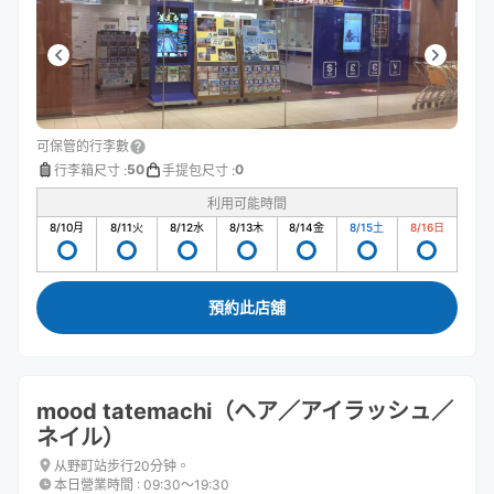
可保管的行李數
50
0
行李箱尺寸
:
手提包尺寸
:
利用可能時間
8/10
月
8/11
火
8/12
水
8/13
木
8/14
金
8/15
土
8/16
日
預約此店舖
mood tatemachi（ヘア／アイラッシュ／
ネイル）
从野町站步行20分钟。
本日營業時間
:
09:30〜19:30