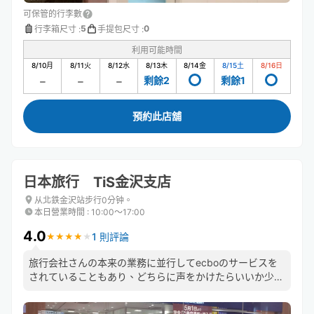
可保管的行李數
5
0
行李箱尺寸
:
手提包尺寸
:
利用可能時間
8/10
月
8/11
火
8/12
水
8/13
木
8/14
金
8/15
土
8/16
日
剩餘2
剩餘1
預約此店舖
日本旅行 TiS金沢支店
从北鉄金沢站步行0分钟。
本日營業時間
:
10:00〜17:00
4.0
1 則評論
★
★
★
★
★
★
★
★
★
★
旅行会社さんの本来の業務に並行してecboのサービスを
されていることもあり、どちらに声をかけたらいいか少し
迷った点がありましたが、その後はスムーズに対応してい
ただきました。お世話になりました。