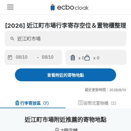
[2026] 近江町市場行李寄存空位＆置物櫃整理
-
x 0
x 0
Navigate
Navigate
forward
backward
to
to
查看附近的寄物地點
interact
interact
with
with
最近更新時間：2026/8/10
the
the
calendar
calendar
行李寄放區
（
7
）
投幣式置物櫃
（
2
）
and
and
select
select
a
a
近江町市場附近推薦的寄物地點
date.
date.
Press
Press
7個店舖