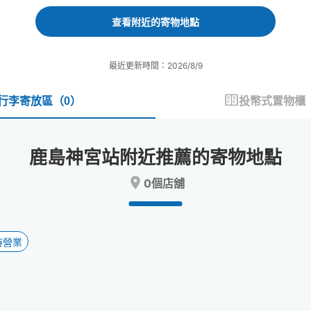
forward
backward
to
to
查看附近的寄物地點
interact
interact
with
with
the
the
最近更新時間：2026/8/9
calendar
calendar
and
and
select
select
行李寄放區
（
0
）
投幣式置物櫃
a
a
date.
date.
Press
Press
鹿島神宮站附近推薦的寄物地點
the
the
question
question
0個店舖
mark
mark
key
key
to
to
get
get
the
the
時營業
keyboard
keyboard
shortcuts
shortcuts
for
for
changing
changing
dates.
dates.