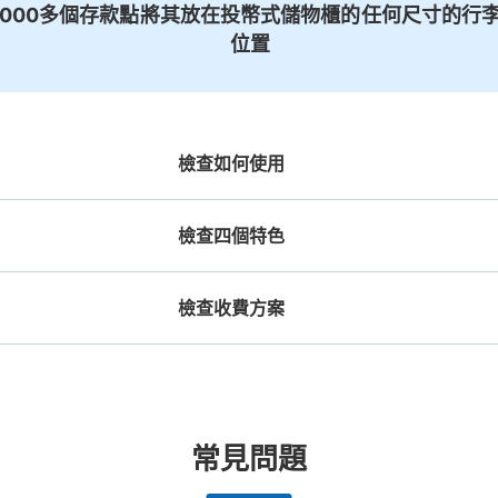
1000多個存款點
將其放在投幣式儲物櫃的
任何尺寸的行李
位置
檢查如何使用
檢查四個特色
檢查收費方案
機預約

工作人員拍完行李照片後

放下行李，
期和時間
即完成寄存手續
提包尺寸
行李箱尺寸
¥500
¥800
/
日
/
日
長邊未滿45cm的行李（小型背包、手提包、
最長邊45cm以上的行
合作店鋪
許多地點佳/條件優的店鋪
任何尺寸的行李都OK
突
常見問題
提行李等）
車等）
都市為中
我們與許多地點方便的車站內店舖以及
樂器、嬰兒車、腳踏車等，只要是1個人
發生行李