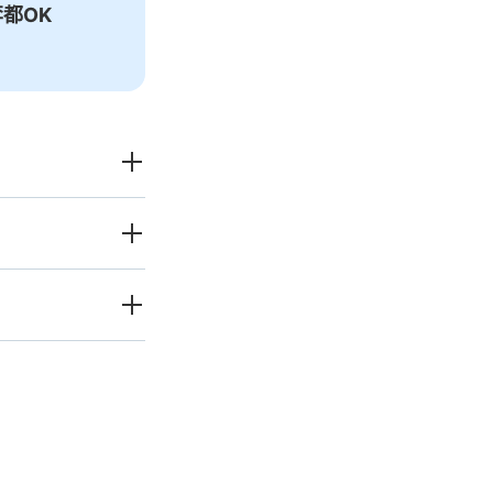
都OK
愉快度過一整
天！
李（行李箱、樂器、嬰兒
發狀況下的安心理賠
破損、被偷等狀況時安心有保