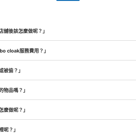
務。
24小時營業的店鋪合作。
能搬運的行李尺寸就OK
店舖後該怎麼做呢？」
o cloak服務費用？」
或被偷？」
的物品嗎？」
怎麼做呢？」
裡呢？」