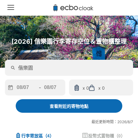
[2026] 偕樂園行李寄存空位＆置物櫃整理
-
x 0
x 0
Navigate
Navigate
forward
backward
to
to
查看附近的寄物地點
interact
interact
with
with
最近更新時間：2026/8/7
the
the
calendar
calendar
行李寄放區
（
4
）
投幣式置物櫃
（
0
）
and
and