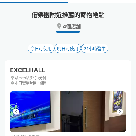
select
select
a
a
偕樂園附近推薦的寄物地點
date.
date.
Press
Press
4個店舖
the
the
question
question
mark
mark
key
key
今日可使用
明日可使用
24小時營業
to
to
get
get
the
the
EXCELHALL
keyboard
keyboard
shortcuts
shortcuts
从mito站步行0分钟。
本日營業時間
:
關閉
for
for
changing
changing
dates.
dates.