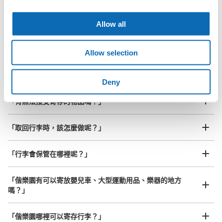
行李箱尺寸
¥800
「抵達預計寄物的店舖後該怎麼做呢？」
Allow all
/
日
最長邊45cm以上的行李（行李箱、樂器、嬰兒車等）
「偕樂園的ecbo cloak服務費用？」
Allow selection
「行李會不會不見或被偷？」
Deny
許多地點佳/條件優的店鋪
工作人員拍完行李照片後

「有無法接受寄存的物品嗎？」
我們與許多地點方便的車站內店舖以及24小時營業的店鋪合作。
即完成寄存手續
「取回行李時，該怎麼做呢？」
「行李會保管在哪裡呢？」
「偕樂園有可以寄放嬰兒車、大型運動用品、樂器的地方
嗎？」
任何尺寸的行李都OK
「偕樂園哪裡可以寄存行李？」
放下行李，愉快度過一整天！
樂器、嬰兒車、腳踏車等，只要是1個人能搬運的行李尺寸就OK