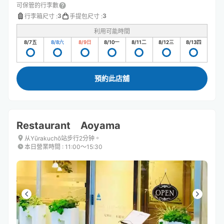
可保管的行李數
3
3
行李箱尺寸
:
手提包尺寸
:
利用可能時間
8/7
五
8/8
六
8/9
日
8/10
一
8/11
二
8/12
三
8/13
四
預約此店舖
Restaurant Aoyama
从Yūrakuchō站步行2分钟。
本日營業時間
:
11:00〜15:30