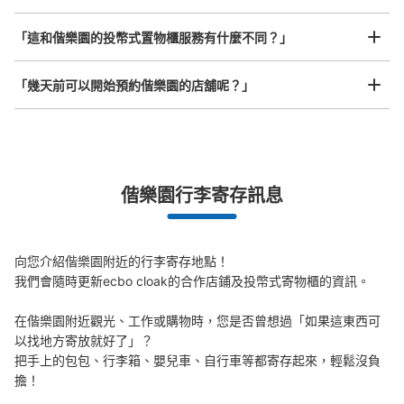
「這和偕樂園的投幣式置物櫃服務有什麼不同？」
「幾天前可以開始預約偕樂園的店舖呢？」
突發狀況下的安心理賠
偕樂園行李寄存訊息
發生行李破損、被偷等狀況時安心有保障
向您介紹偕樂園附近的行李寄存地點！

我們會隨時更新ecbo cloak的合作店鋪及投幣式寄物櫃的資訊。

在偕樂園附近觀光、工作或購物時，您是否曾想過「如果這東西可
以找地方寄放就好了」？

把手上的包包、行李箱、嬰兒車、自行車等都寄存起來，輕鬆沒負
擔！
