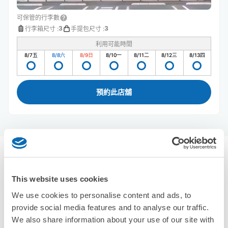
可保管的行李數
3
3
行李箱尺寸
:
手提包尺寸
:
利用可能時間
8/7
五
8/8
六
8/9
日
8/10
一
8/11
二
8/12
三
8/13
四
預約此店舖
偕樂園附近推薦的寄物櫃
0個投幣式置物櫃
使用ecbo斗篷存放行李
This website uses cookies
We use cookies to personalise content and ads, to
provide social media features and to analyse our traffic.
We also share information about your use of our site with
沒有關於投幣式儲物櫃的資訊