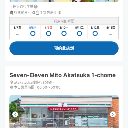
可保管的行李數
3
3
行李箱尺寸
:
手提包尺寸
:
利用可能時間
8/7
五
8/8
六
8/9
日
8/10
一
8/11
二
8/12
三
8/13
四
預約此店舖
Seven-Eleven Mito Akatsuka 1-chome
从akatsuka站步行3分钟。
本日營業時間
:
00:00〜00:00