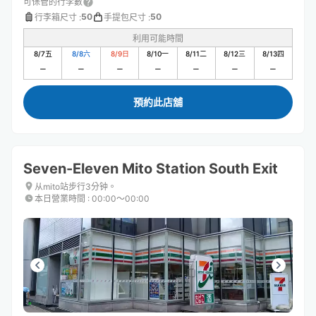
可保管的行李數
50
50
行李箱尺寸
:
手提包尺寸
:
利用可能時間
8/7
五
8/8
六
8/9
日
8/10
一
8/11
二
8/12
三
8/13
四
預約此店舖
Seven-Eleven Mito Station South Exit
从mito站步行3分钟。
本日營業時間
:
00:00〜00:00