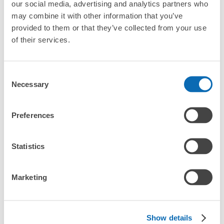
our social media, advertising and analytics partners who
may combine it with other information that you’ve
provided to them or that they’ve collected from your use
of their services.
全國1000多個
將其放在投幣式
任何尺寸的行李
存款點
儲物櫃的位置
都OK
Consent
Necessary
Selection
檢查如何使用
Preferences
檢查四個特色
檢查收費方案
Statistics
手提包尺寸
¥500
/
日
Marketing
最長邊未滿45cm的行李（小型背包、手提包、手提行李
常見問題
等）
事先用手機預約

全國有1,000家以上合作店鋪
指定的日期和時間
Show details
北起北海道，南至沖繩，以都市為中心，全國皆可使用此服務。