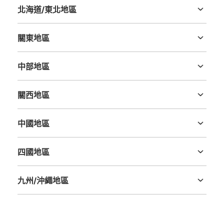
北海道/東北地區
北海道
青森縣
岩手縣
宮城縣
秋田縣
山形縣
福島縣
關東地區
茨城縣
栃木縣
群馬縣
埼玉縣
千葉縣
東京都
神奈川縣
中部地區
新潟縣
富山縣
石川縣
福井縣
山梨縣
長野縣
岐阜縣
静岡縣
愛知縣
關西地區
三重縣
滋賀縣
京都府
大阪府
兵庫縣
奈良縣
和歌山縣
中國地區
鳥取縣
島根縣
岡山縣
廣島縣
山口縣
四國地區
德島縣
香川縣
愛媛縣
高知縣
九州/沖繩地區
福岡縣
佐賀縣
長崎縣
熊本縣
大分縣
宮崎縣
鹿児島縣
沖縄縣