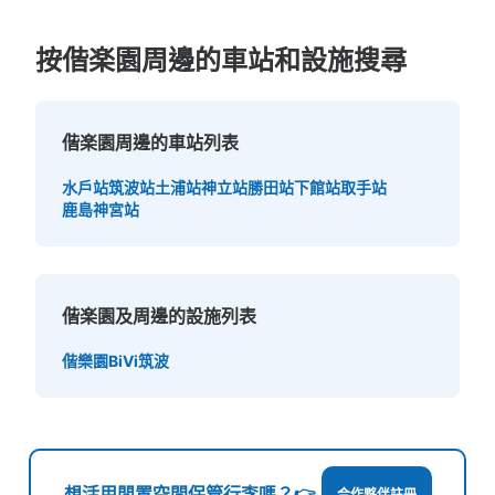
按偕楽園周邊的車站和設施搜尋
偕楽園周邊的車站列表
水戶站
筑波站
土浦站
神立站
勝田站
下館站
取手站
鹿島神宮站
偕楽園及周邊的設施列表
偕樂園
BiVi筑波
想活用閒置空間保管行李嗎？👉