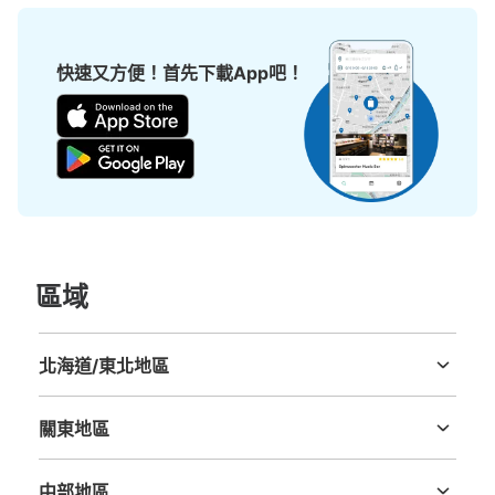
快速又方便！首先下載App吧！
可保管的行李數
0
中等的
:
3
/
¥400
小的
:
15
/
¥300
付款方式
現金
查看此投幣式儲物櫃的位置
區域
北海道/東北地區
北海道
青森縣
岩手縣
宮城縣
秋田縣
山形縣
福島縣
關東地區
茨城縣
栃木縣
群馬縣
埼玉縣
千葉縣
東京都
神奈川縣
中部地區