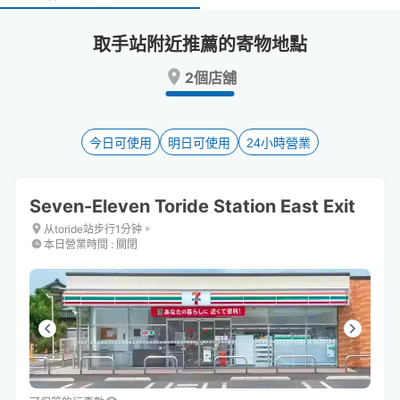
select
select
a
a
取手站附近推薦的寄物地點
date.
date.
Press
Press
2個店舖
the
the
question
question
mark
mark
key
key
今日可使用
明日可使用
24小時營業
to
to
get
get
the
the
Seven-Eleven Toride Station East Exit
keyboard
keyboard
shortcuts
shortcuts
从toride站步行1分钟。
本日營業時間
:
關閉
for
for
changing
changing
dates.
dates.