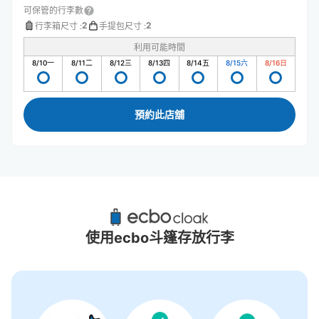
可保管的行李數
2
2
行李箱尺寸
:
手提包尺寸
:
利用可能時間
8/10
一
8/11
二
8/12
三
8/13
四
8/14
五
8/15
六
8/16
日
預約此店舖
取手站附近推薦的寄物櫃
3個投幣式置物櫃
使用ecbo斗篷存放行李