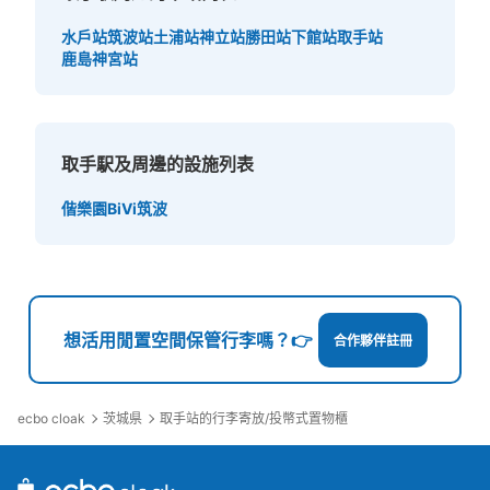
水戶站
筑波站
土浦站
神立站
勝田站
下館站
取手站
鹿島神宮站
取手駅及周邊的設施列表
偕樂園
BiVi筑波
想活用閒置空間保管行李嗎？👉
合作夥伴註冊
ecbo cloak
茨城県
取手站的行李寄放/投幣式置物櫃