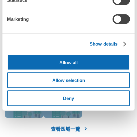
「這和取手站的投幣式置物櫃服務有什麼不同？」
JR取手駅東口コインロッカー
Marketing
「幾天前可以開始預約取手站的店舖呢？」
从JR取手駅站步行1分钟。
本日營業時間
:
00:00
〜
00:00
JR取手駅の東口を出て左に進みすぐの場所に設置されて
Show details
います。隣にはコンビニ（ローソン）、交番が並んでいま
す。24時間利用可能で超過料金は午前2時に加算されま
突發狀況下的安心理賠
す。使用期限は4日でそれ以降はJR上野駅構内の事務所で
東京都最多人寄物的地區
發生行李破損、被偷等狀況時安心有保障
Allow all
保管されます。保管場所事務所の受付時間は9:40から
18:00までとなります。
Allow selection
Deny
偕樂園
BiVi筑波
可保管的行李數
查看區域一覽
大的
:
2
/
¥700
中等的
:
2
/
¥500
小的
:
12
/
¥400
付款方式