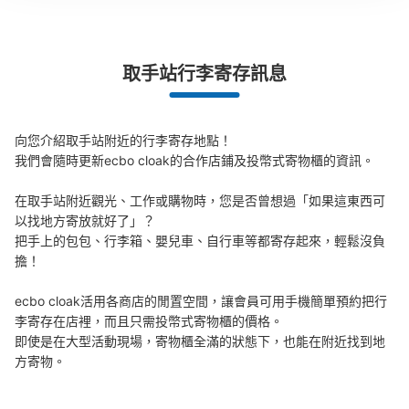
現金
查看此投幣式儲物櫃的位置
取手站行李寄存訊息
JR取手駅西口リボンとりで入口前コイン
向您介紹取手站附近的行李寄存地點！

ロッカー
我們會隨時更新ecbo cloak的合作店鋪及投幣式寄物櫃的資訊。

从JR取手駅站步行2分钟。
本日營業時間
:
00:00
〜
00:00
在取手站附近觀光、工作或購物時，您是否曾想過「如果這東西可
以找地方寄放就好了」？

JR取手駅西口、関東鉄道常総線改札を出て、駅とリボン
把手上的包包、行李箱、嬰兒車、自行車等都寄存起來，輕鬆沒負
とりでの連絡通路を進み、リボンとりでの3F入り口の左
脇に設置されています。改札から徒歩1〜2分です。24時
擔！

間預け入れが可能ですがゴールデンウィーク中の問い合わ
せについては4/29, 4/30, 5/7は休みで、5/3〜5/5は9:00
ecbo cloak活用各商店的閒置空間，讓會員可用手機簡單預約把行
〜15:00の時間に短縮されます。また、月極レンタルも受
李寄存在店裡，而且只需投幣式寄物櫃的價格。

け付けており、1ヶ月小ボックスが3,000円〜利用可能で
即使是在大型活動現場，寄物櫃全滿的狀態下，也能在附近找到地
す。4日を過ぎても収容品を回収されない場合には、別途
方寄物。
保管され、引き取り時に小BOX300円, 中BOX400円の保
管料と引き上げ手数料1,000円が徴収されます。