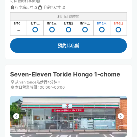
可保管的行李數
2
2
行李箱尺寸
:
手提包尺寸
:
利用可能時間
8/10
一
8/11
二
8/12
三
8/13
四
8/14
五
8/15
六
8/16
日
預約此店舖
Seven-Eleven Toride Hongo 1-chome
从nishitoride站步行4分钟。
本日營業時間
:
00:00〜00:00