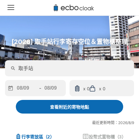
[2026] 取手站行李寄存空位＆置物櫃整理
-
x 0
x 0
Navigate
Navigate
forward
backward
to
to
查看附近的寄物地點
interact
interact
with
with
最近更新時間：2026/8/9
the
the
calendar
calendar
行李寄放區
（
2
）
投幣式置物櫃
（
3
）
and
and