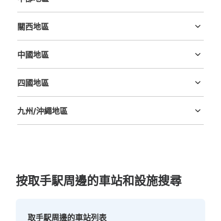
新潟縣
富山縣
石川縣
福井縣
山梨縣
長野縣
岐阜縣
静岡縣
愛知縣
關西地區
三重縣
滋賀縣
京都府
大阪府
兵庫縣
奈良縣
和歌山縣
中國地區
鳥取縣
島根縣
岡山縣
廣島縣
山口縣
四國地區
德島縣
香川縣
愛媛縣
高知縣
九州/沖繩地區
福岡縣
佐賀縣
長崎縣
熊本縣
大分縣
宮崎縣
鹿児島縣
沖縄縣
按取手駅周邊的車站和設施搜尋
取手駅周邊的車站列表