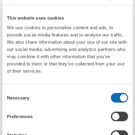
本日營業時間
:
05:00
〜
23:54
¥800
「抵達預計寄物的店舖後該怎麼做呢？」
/
日
常総線取手駅の改札を入り、7,8番線のエスカレーターに
This website uses cookies
向かう通路右手、JR取手駅への乗換口左隣に設置されて
最長邊45cm以上的行李（行李箱、樂器、嬰兒車等）
「取手站的ecbo cloak服務費用？」
います。スーツケースの入る大型ロッカーも設置されてお
We use cookies to personalise content and ads, to
り、取扱時間は始発から終電車までとなっております。ロ
provide social media features and to analyse our traffic.
ッカーを午前3時以降も延長して使用された場合には使用
「行李會不會不見或被偷？」
We also share information about your use of our site with
日数分の超過料金が加算されます。利用期間は最大8日間
our social media, advertising and analytics partners who
までで、その後は別途保管となります。
許多地點佳/條件優的店鋪
工作人員拍完行李照片後

「有無法接受寄存的物品嗎？」
may combine it with other information that you’ve
我們與許多地點方便的車站內店舖以及24小時營業的店鋪合作。
即完成寄存手續
provided to them or that they’ve collected from your use
of their services.
「取回行李時，該怎麼做呢？」
「行李會保管在哪裡呢？」
Consent
可保管的行李數
Necessary
Selection
大的
:
2
/
¥500
中等的
:
3
/
¥400
小的
:
20
/
¥300
「取手站有可以寄放嬰兒車、大型運動用品、樂器的地方
付款方式
嗎？」
現金
Preferences
任何尺寸的行李都OK
查看此投幣式儲物櫃的位置
「取手站哪裡可以寄存行李？」
放下行李，愉快度過一整天！
樂器、嬰兒車、腳踏車等，只要是1個人能搬運的行李尺寸就OK
Statistics