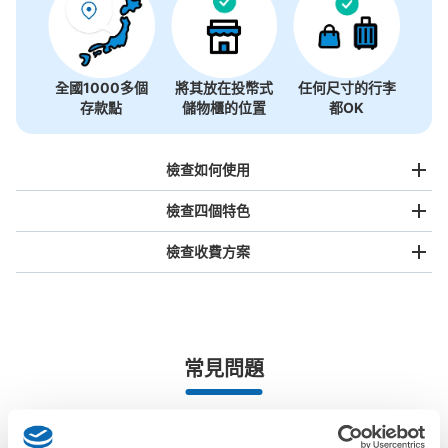
全國1000多個
將其放在投幣式
任何尺寸的行李
存款點
儲物櫃的位置
都OK
檢查如何使用
檢查四個特色
檢查收費方案
手提包尺寸
¥500
/
日
最長邊未滿45cm的行李（小型背包、手提包、手提行李
常見問題
等）
事先用手機預約

全國有1,000家以上合作店鋪
指定的日期和時間
常総線取手駅改札内コインロッカー
北起北海道，南至沖繩，以都市為中心，全國皆可使用此服務。
从常総線取手駅站步行0分钟。
行李箱尺寸