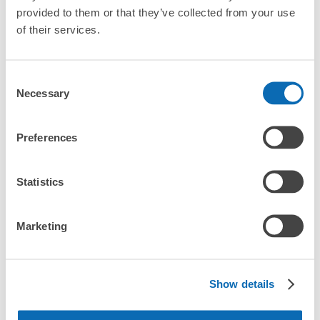
全國有1,000家以上合作店鋪
指定的日期和時間
provided to them or that they’ve collected from your use
土浦駅東口サイクルステーションコインロ
北起北海道，南至沖繩，以都市為中心，全國皆可使用此服務。
of their services.
ッカー
行李箱尺寸
¥800
从土浦駅站步行0分钟。
「抵達預計寄物的店舖後該怎麼做呢？」
/
日
本日營業時間
:
04:00
〜
00:00
Consent
最長邊45cm以上的行李（行李箱、樂器、嬰兒車等）
改札口を出て東口に進みエレベーターで１階に出ると直ぐ
Necessary
Selection
「土浦站的ecbo cloak服務費用？」
にあります。
Preferences
「行李會不會不見或被偷？」
許多地點佳/條件優的店鋪
工作人員拍完行李照片後

「有無法接受寄存的物品嗎？」
Statistics
我們與許多地點方便的車站內店舖以及24小時營業的店鋪合作。
即完成寄存手續
「取回行李時，該怎麼做呢？」
Marketing
「行李會保管在哪裡呢？」
可保管的行李數
Show details
大的
:
4
/
¥400
小的
:
20
/
¥200
「土浦站有可以寄放嬰兒車、大型運動用品、樂器的地方
付款方式
嗎？」
現金