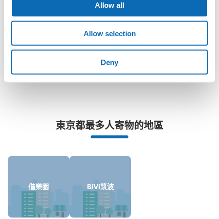
任何尺寸的行李都OK
Allow all
查看此投幣式儲物櫃的位置
「土浦站哪裡可以寄存行李？」
放下行李，愉快度過一整天！
樂器、嬰兒車、腳踏車等，只要是1個人能搬運的行李尺寸就OK
Allow selection
「這和土浦站的投幣式置物櫃服務有什麼不同？」
リンリンスクエア土浦B1階コインロッカ
Deny
「幾天前可以開始預約土浦站的店舖呢？」
ー
从土浦駅站步行0分钟。
本日營業時間
:
04:00
〜
00:00
改札を抜けて右側にエレベーターがあるので地下1階に出
突發狀況下的安心理賠
て左側にあります。
東京都最多人寄物的地區
發生行李破損、被偷等狀況時安心有保障
偕樂園
BiVi筑波