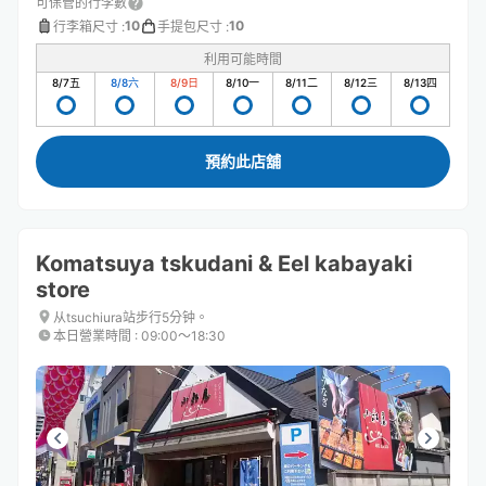
可保管的行李數
10
10
行李箱尺寸
:
手提包尺寸
:
利用可能時間
8/7
五
8/8
六
8/9
日
8/10
一
8/11
二
8/12
三
8/13
四
預約此店舖
Komatsuya tskudani & Eel kabayaki
store
从tsuchiura站步行5分钟。
本日營業時間
:
09:00〜18:30