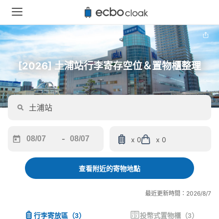
[2026] 土浦站行李寄存空位＆置物櫃整理
-
x 0
x 0
Navigate
Navigate
forward
backward
to
to
查看附近的寄物地點
interact
interact
with
with
最近更新時間：2026/8/7
the
the
calendar
calendar
行李寄放區
（
3
）
投幣式置物櫃
（
3
）
and
and