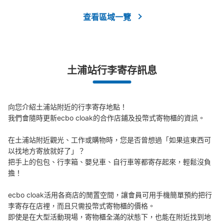
可保管的行李數
查看區域一覽
大的
:
24
/
¥600
小的
:
40
/
¥400
付款方式
現金
查看此投幣式儲物櫃的位置
土浦站行李寄存訊息
土浦駅構内コインロッカー
向您介紹土浦站附近的行李寄存地點！

我們會隨時更新ecbo cloak的合作店鋪及投幣式寄物櫃的資訊。

从土浦駅站步行0分钟。
本日營業時間
:
04:00
〜
00:00
在土浦站附近觀光、工作或購物時，您是否曾想過「如果這東西可
改札口を出て左に曲がると設置してあります。
以找地方寄放就好了」？

把手上的包包、行李箱、嬰兒車、自行車等都寄存起來，輕鬆沒負
擔！

ecbo cloak活用各商店的閒置空間，讓會員可用手機簡單預約把行
李寄存在店裡，而且只需投幣式寄物櫃的價格。

即使是在大型活動現場，寄物櫃全滿的狀態下，也能在附近找到地