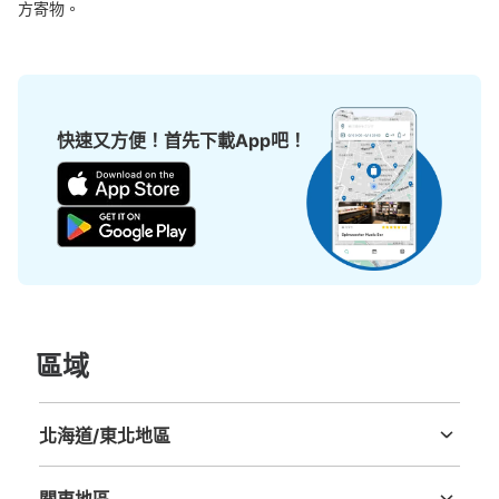
方寄物。
可保管的行李數
大的
:
4
/
¥600
小的
:
17
/
¥400
付款方式
快速又方便！首先下載App吧！
現金
查看此投幣式儲物櫃的位置
區域
北海道/東北地區
北海道
青森縣
岩手縣
宮城縣
秋田縣
山形縣
福島縣