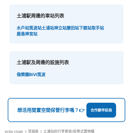
土浦駅周邊的車站列表
水戶站
筑波站
土浦站
神立站
勝田站
下館站
取手站
鹿島神宮站
土浦駅及周邊的設施列表
偕樂園
BiVi筑波
想活用閒置空間保管行李嗎？👉
合作夥伴註冊
ecbo cloak
茨城県
土浦站的行李寄放/投幣式置物櫃