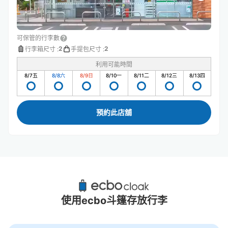
可保管的行李數
2
2
行李箱尺寸
:
手提包尺寸
:
利用可能時間
8/7
五
8/8
六
8/9
日
8/10
一
8/11
二
8/12
三
8/13
四
預約此店舖
土浦站附近推薦的寄物櫃
3個投幣式置物櫃
使用ecbo斗篷存放行李