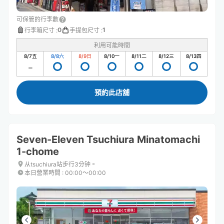
可保管的行李數
0
1
行李箱尺寸
:
手提包尺寸
:
利用可能時間
8/7
五
8/8
六
8/9
日
8/10
一
8/11
二
8/12
三
8/13
四
預約此店舖
Seven-Eleven Tsuchiura Minatomachi
1-chome
从tsuchiura站步行3分钟。
本日營業時間
:
00:00〜00:00