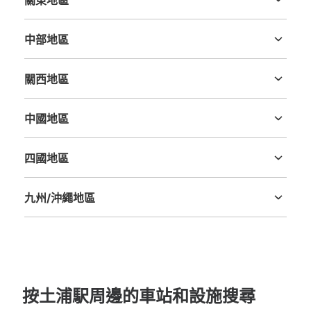
關東地區
茨城縣
栃木縣
群馬縣
埼玉縣
千葉縣
東京都
神奈川縣
中部地區
新潟縣
富山縣
石川縣
福井縣
山梨縣
長野縣
岐阜縣
静岡縣
愛知縣
關西地區
三重縣
滋賀縣
京都府
大阪府
兵庫縣
奈良縣
和歌山縣
中國地區
鳥取縣
島根縣
岡山縣
廣島縣
山口縣
四國地區
德島縣
香川縣
愛媛縣
高知縣
九州/沖繩地區
福岡縣
佐賀縣
長崎縣
熊本縣
大分縣
宮崎縣
鹿児島縣
沖縄縣
按土浦駅周邊的車站和設施搜尋