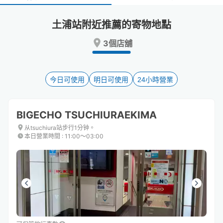
select
select
a
a
土浦站附近推薦的寄物地點
date.
date.
Press
Press
3個店舖
the
the
question
question
mark
mark
key
key
今日可使用
明日可使用
24小時營業
to
to
get
get
the
the
BIGECHO TSUCHIURAEKIMA
keyboard
keyboard
shortcuts
shortcuts
从tsuchiura站步行1分钟。
本日營業時間
:
11:00〜03:00
for
for
changing
changing
dates.
dates.