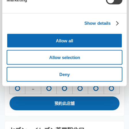
从立花站步行6分钟。
本日營業時間
:
09:00〜21:00
Show details
Allow all
Allow selection
可保管的行李數
10
10
行李箱尺寸
:
手提包尺寸
:
Deny
利用可能時間
8/10
月
8/11
火
8/12
水
8/13
木
8/14
金
8/15
土
8/16
日
預約此店舖