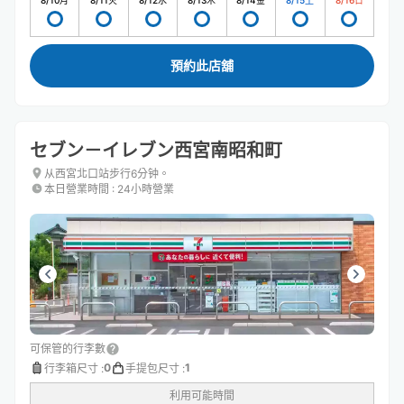
8/10
月
8/11
火
8/12
水
8/13
木
8/14
金
8/15
土
8/16
日
預約此店舖
セブン－イレブン西宮南昭和町
从西宮北口站步行6分钟。
本日營業時間
:
24小時營業
可保管的行李數
0
1
行李箱尺寸
:
手提包尺寸
:
利用可能時間