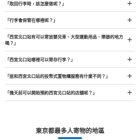
「取回行李時，該怎麼做呢？」
「行李會保管在哪裡呢？」
可保管的行李數
「西宮北口站有可以寄放嬰兒車、大型運動用品、樂器的地方
大的
:
6
/
¥700
中等的
:
4
/
¥500
小的
:
21
/
¥300
嗎？」
付款方式
任何尺寸的行李都OK
現金
「西宮北口站哪裡可以寄存行李？」
放下行李，愉快度過一整天！
樂器、嬰兒車、腳踏車等，只要是1個人能搬運的行李尺寸就OK
查看此投幣式儲物櫃的位置
「這和西宮北口站的投幣式置物櫃服務有什麼不同？」
「幾天前可以開始預約西宮北口站的店舖呢？」
阪急西宮北口駅 北改札口外コインロッカ
ー
从阪急西宮北口駅站步行0分钟。
本日營業時間
:
10:00
〜
20:00
突發狀況下的安心理賠
北改札口・東改札口の間コインロッカーにあります。利用
東京都最多人寄物的地區
可能時間は、始発時刻から終発時刻までです。最大3日間
發生行李破損、被偷等狀況時安心有保障
の利用が可能で、午前1時を超えると1日分の料金が加算さ