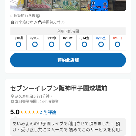
可保管的行李數
5
5
行李箱尺寸
:
手提包尺寸
:
利用可能時間
8/10
月
8/11
火
8/12
水
8/13
木
8/14
金
8/15
土
8/16
日
預約此店舖
セブン－イレブン阪神甲子園球場前
从久寿川站步行1分钟。
本日營業時間
:
24小時營業
5.0
2 則評論
★
★
★
★
★
★
★
★
★
★
あいみょんの甲子園ライブで利用させて頂きました。 預
け、受け渡し共にスムーズで 初めてこのサービスを利用
しましたがまた使いたいです。 お忙しい中ありがとうご