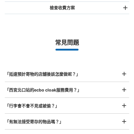
檢查收費方案
手提包尺寸
¥500
/
日
最長邊未滿45cm的行李（小型背包、手提包、手提行李
常見問題
等）
事先用手機預約

全國有1,000家以上合作店鋪
指定的日期和時間
大阪梅田方面ホームへの階段横（大阪寄り
北起北海道，南至沖繩，以都市為中心，全國皆可使用此服務。
定期券うりば側）のコインロッカー
行李箱尺寸
¥800
从西宮北口駅站步行0分钟。
「抵達預計寄物的店舖後該怎麼做呢？」
/
日
本日營業時間
:
10:00
〜
20:00
最長邊45cm以上的行李（行李箱、樂器、嬰兒車等）
北改札口入って左前の階段裏。利用可能時間は、始発時刻
「西宮北口站的ecbo cloak服務費用？」
から終発時刻までです。最大3日間の利用が可能で、午前1
時を超えると1日分の料金が加算されます。4日目以降は別
の場所に移され、30日間保管の後、処分されます。
「行李會不會不見或被偷？」
許多地點佳/條件優的店鋪
工作人員拍完行李照片後

「有無法接受寄存的物品嗎？」
我們與許多地點方便的車站內店舖以及24小時營業的店鋪合作。
即完成寄存手續