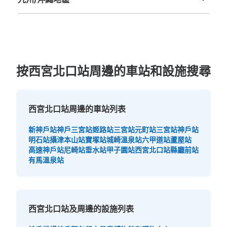
可保管的行李數
福岡縣
佐賀縣
長崎縣
熊本縣
大分縣
宮崎縣
鹿児島縣
沖縄縣
大的
:
5
/
¥700
中等的
:
10
/
¥500
小的
:
9
/
¥300
付款方式
現金
查看此投幣式儲物櫃的位置
按西宮北口站周邊的車站和設施搜尋
阪急西宮北口駅 東改札外コインロッカー
西宮北口站周邊的車站列表
从西宮北口駅站步行0分钟。
本日營業時間
:
10:00
〜
20:00
新神戶站
神戶三宮站
姬路站
三宮站
元町站
三宮站
神戶站
東改札口を出てすぐ左側にあります。利用可能時間は、始
明石站
攝津本山站
寶塚站
城崎溫泉站
六甲道站
蘆屋站
発時刻から終発時刻までです。最大3日間の利用が可能
高速神戶站
尼崎站
垂水站
甲子園站
西宮北口站
縣廳前站
で、午前1時を超えると1日分の料金が加算されます。4日
有馬溫泉站
目以降は別の場所に移され、30日間保管の後、処分され
ます。
西宮北口站及周邊的設施列表