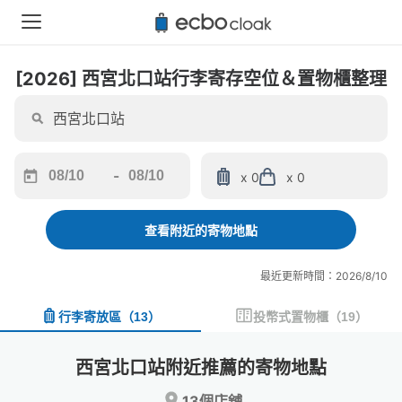
[2026] 西宮北口站行李寄存空位＆置物櫃整理
-
x 0
x 0
Navigate
Navigate
forward
backward
to
to
查看附近的寄物地點
interact
interact
with
with
最近更新時間：2026/8/10
the
the
calendar
calendar
行李寄放區
（
13
）
投幣式置物櫃
（
19
）
and
and
select
select
a
a
西宮北口站附近推薦的寄物地點
date.
date.
Press
Press
13個店舖