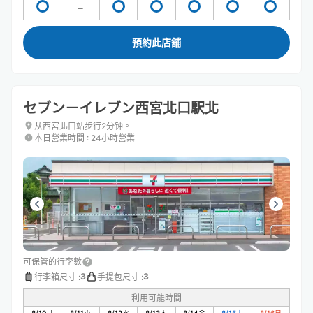
預約此店舖
セブン－イレブン西宮北口駅北
从西宮北口站步行2分钟。
本日營業時間
:
24小時營業
可保管的行李數
3
3
行李箱尺寸
:
手提包尺寸
:
利用可能時間