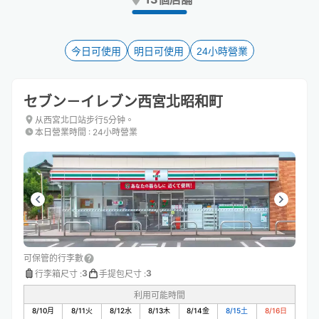
the
the
question
question
mark
mark
key
key
今日可使用
明日可使用
24小時營業
to
to
get
get
the
the
セブン－イレブン西宮北昭和町
keyboard
keyboard
shortcuts
shortcuts
从西宮北口站步行5分钟。
本日營業時間
:
24小時營業
for
for
changing
changing
dates.
dates.
可保管的行李數
3
3
行李箱尺寸
:
手提包尺寸
:
利用可能時間
8/10
月
8/11
火
8/12
水
8/13
木
8/14
金
8/15
土
8/16
日