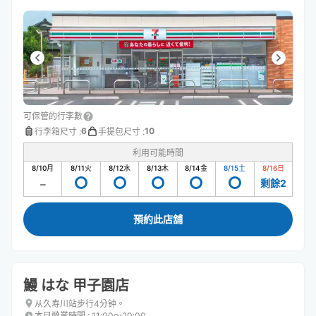
ざいました
可保管的行李數
6
10
行李箱尺寸
:
手提包尺寸
:
利用可能時間
8/10
月
8/11
火
8/12
水
8/13
木
8/14
金
8/15
土
8/16
日
剩餘2
預約此店舖
鰻 はな 甲子園店
从久寿川站步行4分钟。
本日營業時間
:
11:00〜20:00