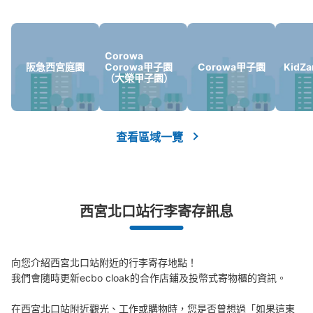
れます。4日目以降は別の場所に移され、30日間保管の
後、処分されます。
Corowa
阪急西宮庭園
Corowa甲子園
Corowa甲子園
KidZ
（大榮甲子園）
查看區域一覽
可保管的行李數
小的
:
40
/
¥300
付款方式
現金
西宮北口站行李寄存訊息
查看此投幣式儲物櫃的位置
向您介紹西宮北口站附近的行李寄存地點！

我們會隨時更新ecbo cloak的合作店鋪及投幣式寄物櫃的資訊。

阪急西宮北口駅 駅構内コインロッカー
在西宮北口站附近觀光、工作或購物時，您是否曾想過「如果這東
从阪急西宮北口駅站步行0分钟。