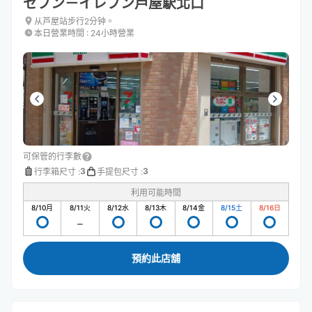
セブン－イレブン芦屋駅北口
从芦屋站步行2分钟。
本日營業時間
:
24小時營業
可保管的行李數
3
3
行李箱尺寸
:
手提包尺寸
:
利用可能時間
8/10
月
8/11
火
8/12
水
8/13
木
8/14
金
8/15
土
8/16
日
預約此店舖