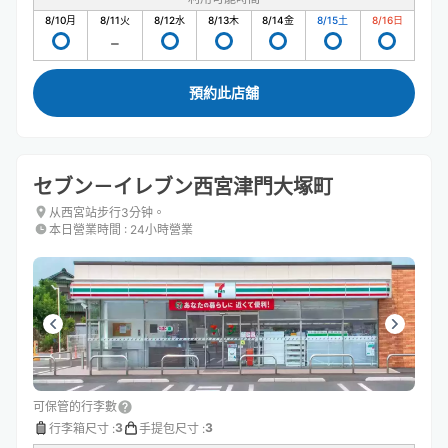
8/10
月
8/11
火
8/12
水
8/13
木
8/14
金
8/15
土
8/16
日
預約此店舖
セブン－イレブン西宮津門大塚町
从西宮站步行3分钟。
本日營業時間
:
24小時營業
可保管的行李數
3
3
行李箱尺寸
:
手提包尺寸
: