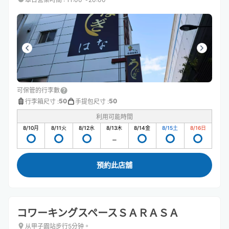
可保管的行李數
50
50
行李箱尺寸
:
手提包尺寸
:
利用可能時間
8/10
月
8/11
火
8/12
水
8/13
木
8/14
金
8/15
土
8/16
日
預約此店舖
コワーキングスペースＳＡＲＡＳＡ
从甲子園站步行5分钟。