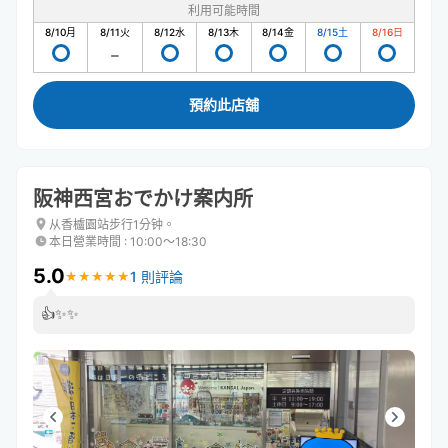
利用可能時間
8/10
月
8/11
火
8/12
水
8/13
木
8/14
金
8/15
土
8/16
日
預約此店舖
阪神西宮おでかけ案内所
从香櫨園站步行1分钟。
本日營業時間
:
10:00〜18:30
5.0
1 則評論
★
★
★
★
★
★
★
★
★
★
👍✨✨