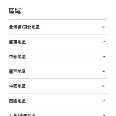
區域
大阪梅田方面ホームへの階段横（大阪寄り
スイーツ大福まる姫売店側）のコインロッ
カー
北海道/東北地區
北海道
青森縣
岩手縣
宮城縣
秋田縣
山形縣
福島縣
从西宮北口駅站步行0分钟。
本日營業時間
:
10:00
〜
20:00
關東地區
北改札口入って斜め左前。西宮北口駅のコインロッカーの
茨城縣
栃木縣
群馬縣
埼玉縣
千葉縣
東京都
神奈川縣
利用可能時間は、始発時刻から終発時刻までです。最大3
中部地區
日間の利用が可能で、午前1時を超えると1日分の料金が加
算されます。4日目以降は別の場所に移され、30日間保管
新潟縣
富山縣
石川縣
福井縣
山梨縣
長野縣
岐阜縣
静岡縣
愛知縣
の後、処分されます。
關西地區
三重縣
滋賀縣
京都府
大阪府
兵庫縣
奈良縣
和歌山縣
中國地區
鳥取縣
島根縣
岡山縣
廣島縣
山口縣
四國地區
德島縣
香川縣
愛媛縣
高知縣
九州/沖繩地區