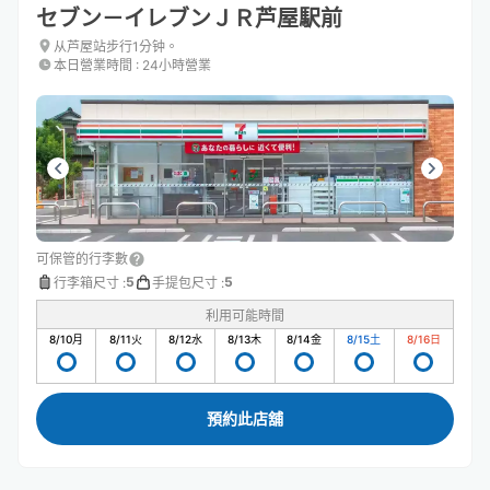
セブン－イレブンＪＲ芦屋駅前
从芦屋站步行1分钟。
本日營業時間
:
24小時營業
可保管的行李數
5
5
行李箱尺寸
:
手提包尺寸
:
利用可能時間
8/10
月
8/11
火
8/12
水
8/13
木
8/14
金
8/15
土
8/16
日
預約此店舖