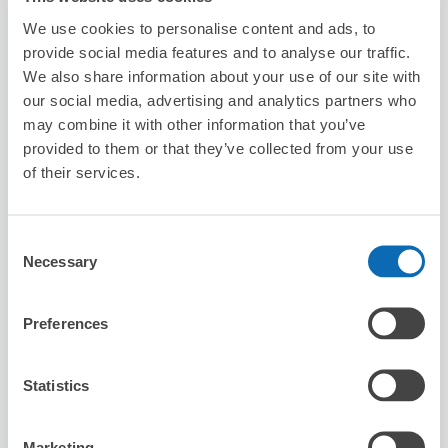
从有楽町站步行99分钟。
本日營業時間
:
關閉
We use cookies to personalise content and ads, to
provide social media features and to analyse our traffic.
We also share information about your use of our site with
our social media, advertising and analytics partners who
may combine it with other information that you’ve
provided to them or that they’ve collected from your use
of their services.
可保管的行李數
5
10
行李箱尺寸
:
手提包尺寸
:
Consent
利用可能時間
Necessary
Selection
8/10
月
8/11
火
8/12
水
8/13
木
8/14
金
8/15
土
8/16
日
Preferences
預約此店舖
Statistics
セブン－イレブン尼崎立花町２丁目
Marketing