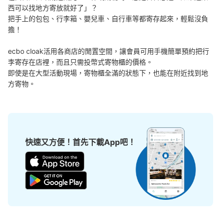
本日營業時間
:
10:00
〜
20:00
西可以找地方寄放就好了」？

把手上的包包、行李箱、嬰兒車、自行車等都寄存起來，輕鬆沒負
利用可能時間は、始発時刻から終発時刻までです。最大3
擔！

日間の利用が可能で、午前1時を超えると1日分の料金が加
算されます。4日目以降は別の場所に移され、30日間保管
の後、処分されます。北改札口入ってまっすぐ左に進むと
ecbo cloak活用各商店的閒置空間，讓會員可用手機簡單預約把行
あります。
李寄存在店裡，而且只需投幣式寄物櫃的價格。

即使是在大型活動現場，寄物櫃全滿的狀態下，也能在附近找到地
方寄物。
快速又方便！首先下載App吧！
可保管的行李數
小的
:
60
/
¥300
付款方式
現金
查看此投幣式儲物櫃的位置