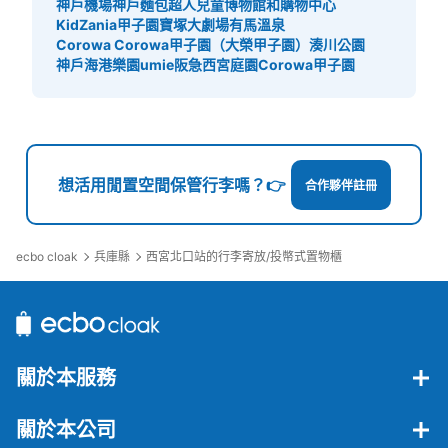
神戶機場
神戶麵包超人兒童博物館和購物中心
KidZania甲子園
寶塚大劇場
有馬溫泉
Corowa Corowa甲子園（大榮甲子園）
湊川公園
神戶海港樂園umie
阪急西宮庭園
Corowa甲子園
可保管的行李數
大的
:
3
/
¥700
中等的
:
10
/
¥500
小的
:
15
/
¥300
付款方式
現金
想活用閒置空間保管行李嗎？👉
合作夥伴註冊
查看此投幣式儲物櫃的位置
ecbo cloak
兵庫縣
西宮北口站的行李寄放/投幣式置物櫃
阪急西宮北口駅 構内コインロッカー
从阪急西宮北口駅站步行0分钟。
本日營業時間
:
10:00
〜
20:00
利用可能時間は、始発時刻から終発時刻までです。最大3
關於本服務
日間の利用が可能で、午前1時を超えると1日分の料金が加
算されます。4日目以降は別の場所に移され、30日間保管
の後、処分されます。北改札口入って右前にあります。
關於本公司