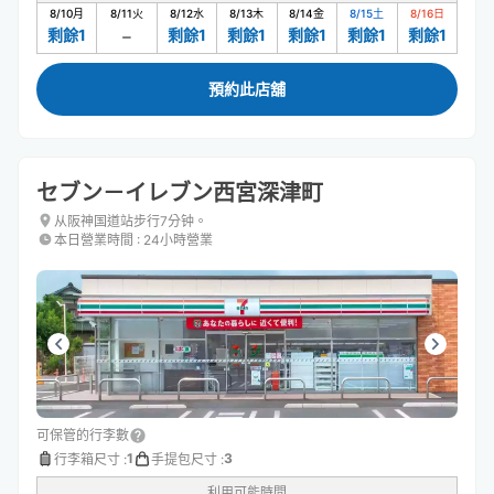
8/10
月
8/11
火
8/12
水
8/13
木
8/14
金
8/15
土
8/16
日
剩餘1
剩餘1
剩餘1
剩餘1
剩餘1
剩餘1
預約此店舖
セブン－イレブン西宮深津町
从阪神国道站步行7分钟。
本日營業時間
:
24小時營業
可保管的行李數
1
3
行李箱尺寸
:
手提包尺寸
:
利用可能時間