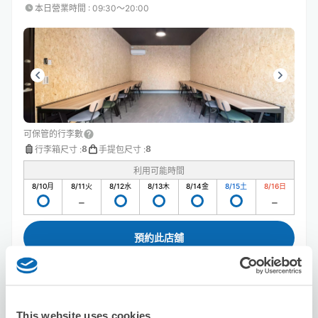
本日營業時間
:
09:30〜20:00
可保管的行李數
8
8
行李箱尺寸
:
手提包尺寸
:
利用可能時間
8/10
月
8/11
火
8/12
水
8/13
木
8/14
金
8/15
土
8/16
日
預約此店舖
とと
This website uses cookies