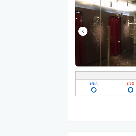
8/8
六
8/9
日