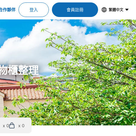
合作夥伴
登入
會員註冊
繁體中文
置物櫃整理
x 0
x 0