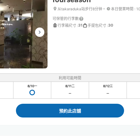
从takaraduka站步行8分钟。
本日營業時間
:
1
可保管的行李數
31
30
行李箱尺寸
:
手提包尺寸
:
利用可能時間
8/10
一
8/11
二
8/12
三
預約此店舖