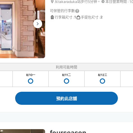
从takaraduka站步行5分钟。
本日營業時間
:
1
可保管的行李數
1
2
行李箱尺寸
:
手提包尺寸
:
利用可能時間
8/10
一
8/11
二
8/12
三
預約此店舖
fourseason