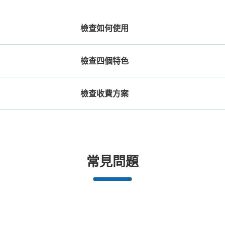
檢查如何使用
檢查四個特色
檢查收費方案
機預約

工作人員拍完行李照片後

放下行李，
期和時間
即完成寄存手續
提包尺寸
行李箱尺寸
宝塚大劇場チケットカウンター
¥500
¥800
/
日
/
日
从宝塚駅站步行5分钟。
本日營業時間
:
06:00
長邊未滿45cm的行李（小型背包、手提包、
最長邊45cm以上的行
チケットカウンターとステージスタジオの
合作店鋪
許多地點佳/條件優的店鋪
任何尺寸的行李都OK
突
常見問題
提行李等）
車等）
時まで、2回公演時19時まで利用可能。
都市為中
我們與許多地點方便的車站內店舖以及
樂器、嬰兒車、腳踏車等，只要是1個人
發生行李
務。
24小時營業的店鋪合作。
能搬運的行李尺寸就OK
可保管的行李數
大的
:
30
/
¥300
中等的
:
18
/
¥200
小的
:
12
/
¥100
付款方式
現金