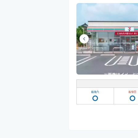
8/8
六
8/9
日