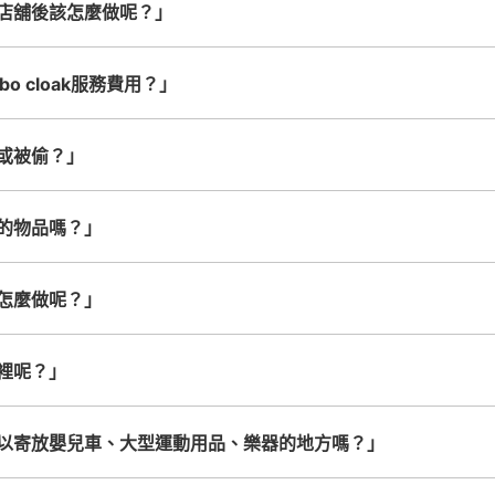
店舖後該怎麼做呢？」
查看此投幣式儲物櫃的位置
o cloak服務費用？」
或被偷？」
宝塚大劇場キャトルレーヴ入口
的物品嗎？」
从宝塚駅站步行5分钟。
本日營業時間
:
06:00
1回公演のとき１７：００まで２回公演の
怎麼做呢？」
可保管的行李數
大的
:
8
/
¥300
中等的
:
12
/
¥200
小的
:
8
/
¥100
付款方式
裡呢？」
現金
以寄放嬰兒車、大型運動用品、樂器的地方嗎？」
查看此投幣式儲物櫃的位置