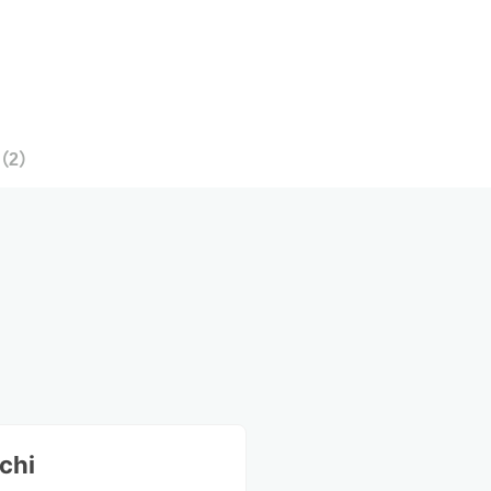
（
2
）
chi