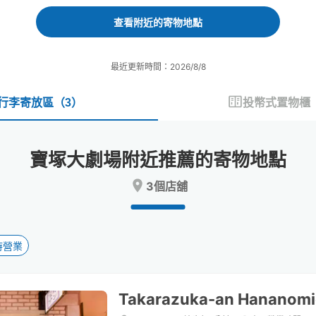
forward
backward
to
to
查看附近的寄物地點
interact
interact
with
with
the
the
最近更新時間：2026/8/8
calendar
calendar
and
and
select
select
行李寄放區
（
3
）
投幣式置物櫃
a
a
date.
date.
Press
Press
寶塚大劇場附近推薦的寄物地點
the
the
question
question
3個店舖
mark
mark
key
key
to
to
get
get
the
the
時營業
keyboard
keyboard
shortcuts
shortcuts
for
for
Takarazuka-an Hananomi
changing
changing
dates.
dates.