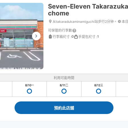
Seven-Eleven Takarazuka
chome
从takaradukaminamiguchi站步行2分钟。
本
可保管的行李數
0
1
行李箱尺寸
:
手提包尺寸
:
利用可能時間
8/10
一
8/11
二
8/12
三
預約此店舖