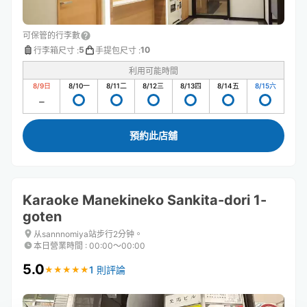
可保管的行李數
5
10
行李箱尺寸
:
手提包尺寸
:
利用可能時間
8/9
日
8/10
一
8/11
二
8/12
三
8/13
四
8/14
五
8/15
六
預約此店舖
Karaoke Manekineko Sankita-dori 1-
goten
从sannnomiya站步行2分钟。
本日營業時間
:
00:00〜00:00
5.0
1 則評論
★
★
★
★
★
★
★
★
★
★