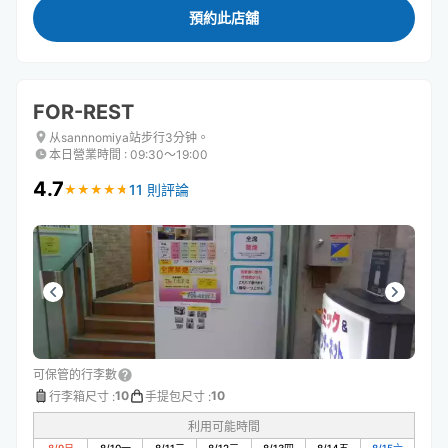
預約此店舖
FOR-REST
从sannnomiya站步行3分钟。
本日營業時間
:
09:30〜19:00
4.7
11 則評論
★
★
★
★
★
★
★
★
★
★
可保管的行李數
10
10
行李箱尺寸
:
手提包尺寸
:
利用可能時間