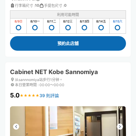
10
0
行李箱尺寸
:
手提包尺寸
:
利用可能時間
8/9
日
8/10
一
8/11
二
8/12
三
8/13
四
8/14
五
8/15
六
預約此店舖
Cabinet NET Kobe Sannomiya
从sannnomiya站步行1分钟。
本日營業時間
:
00:00〜00:00
5.0
39 則評論
★
★
★
★
★
★
★
★
★
★