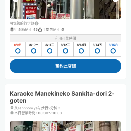
可保管的行李數
15
0
行李箱尺寸
:
手提包尺寸
:
利用可能時間
8/9
日
8/10
一
8/11
二
8/12
三
8/13
四
8/14
五
8/15
六
預約此店舖
Karaoke Manekineko Sankita-dori 2-
goten
从sannnomiya站步行2分钟。
本日營業時間
:
00:00〜00:00