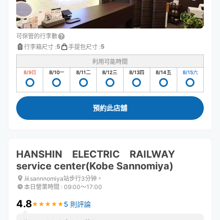
可保管的行李數
5
5
行李箱尺寸
:
手提包尺寸
:
利用可能時間
8/9
日
8/10
一
8/11
二
8/12
三
8/13
四
8/14
五
8/15
六
預約此店舖
HANSHIN ELECTRIC RAILWAY
service center(Kobe Sannomiya)
从sannnomiya站步行3分钟。
本日營業時間
:
09:00〜17:00
4.8
5 則評論
★
★
★
★
★
★
★
★
★
★