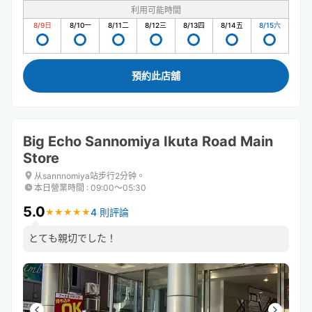
利用可能時間
8/9
日
8/10
一
8/11
二
8/12
三
8/13
四
8/14
五
8/15
六
預約此店舖
Big Echo Sannomiya Ikuta Road Main
Store
从sannnomiya站步行2分钟。
本日營業時間
:
09:00〜05:30
5.0
4 則評論
★
★
★
★
★
★
★
★
★
★
とても親切でした！