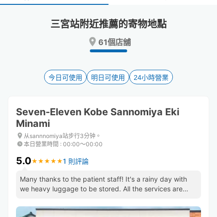
select
select
a
a
三宮站附近推薦的寄物地點
date.
date.
Press
Press
61個店舖
the
the
question
question
mark
mark
key
key
今日可使用
明日可使用
24小時營業
to
to
get
get
the
the
Seven-Eleven Kobe Sannomiya Eki
keyboard
keyboard
Minami
shortcuts
shortcuts
for
for
从sannnomiya站步行3分钟。
changing
changing
本日營業時間
:
00:00〜00:00
dates.
dates.
5.0
1 則評論
★
★
★
★
★
★
★
★
★
★
Many thanks to the patient staff! It's a rainy day with
we heavy luggage to be stored. All the services are
perfect.