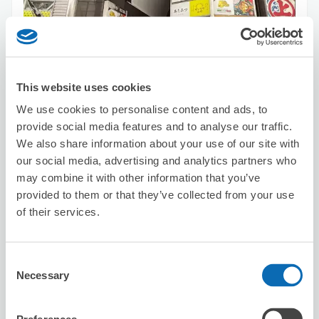
This website uses cookies
可保管的行李數
3
0
We use cookies to personalise content and ads, to
行李箱尺寸
:
手提包尺寸
:
provide social media features and to analyse our traffic.
利用可能時間
We also share information about your use of our site with
8/9
日
8/10
一
8/11
二
8/12
三
8/13
四
8/14
五
8/15
六
our social media, advertising and analytics partners who
may combine it with other information that you’ve
provided to them or that they’ve collected from your use
預約此店舖
of their services.
Consent
TABISAPO
Necessary
Selection
从sannnomiya站步行1分钟。
本日營業時間
:
09:00〜19:00