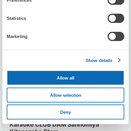
4.9
Preferences
44 則評論
★
★
★
★
★
★
★
★
★
★
Statistics
Marketing
可保管的行李數
Show details
50
60
行李箱尺寸
:
手提包尺寸
:
利用可能時間
8/9
日
8/10
一
8/11
二
8/12
三
8/13
四
8/14
五
8/15
六
Allow all
Allow selection
預約此店舖
Deny
Karaoke CLUB DAM Sannomiya