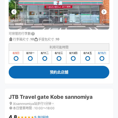
可保管的行李數
10
10
行李箱尺寸
:
手提包尺寸
:
利用可能時間
8/9
日
8/10
一
8/11
二
8/12
三
8/13
四
8/14
五
8/15
六
預約此店舖
JTB Travel gate Kobe sannomiya
从sannnomiya站步行1分钟。
本日營業時間
:
10:00〜18:00
4.8
5 則評論
★
★
★
★
★
★
★
★
★
★