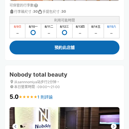
可保管的行李數
30
30
行李箱尺寸
:
手提包尺寸
:
利用可能時間
8/9
日
8/10
一
8/11
二
8/12
三
8/13
四
8/14
五
8/15
六
預約此店舖
Nobody total beauty
从sannnomiya站步行2分钟。
本日營業時間
:
09:00〜21:00
5.0
1 則評論
★
★
★
★
★
★
★
★
★
★