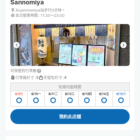
Sannomiya
从sannnomiya站步行0分钟。
本日營業時間
:
11:30〜23:00
可保管的行李數
3
4
行李箱尺寸
:
手提包尺寸
:
利用可能時間
8/9
日
8/10
一
8/11
二
8/12
三
8/13
四
8/14
五
8/15
六
預約此店舖