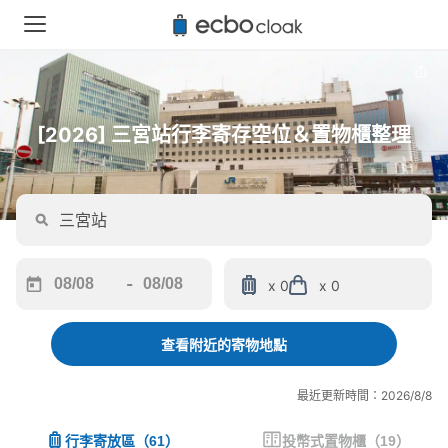
[2026] 三宮站行李寄存空位＆置物櫃整理
-
x 0
x 0
Navigate
Navigate
forward
backward
to
to
查看附近的寄物地點
interact
interact
with
with
最近更新時間：2026/8/8
the
the
calendar
calendar
行李寄放區
（
61
）
投幣式置物櫃
（
19
）
and
and