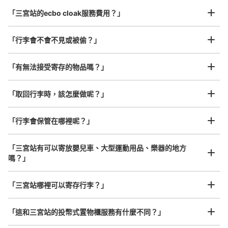
まっすぐ進む。ポートライナー階段横。
最長邊45cm以上的行李（行李箱、樂器、嬰兒車等）
「三宮站的ecbo cloak服務費用？」
「行李會不會不見或被偷？」
許多地點佳/條件優的店鋪
工作人員拍完行李照片後

「有無法接受寄存的物品嗎？」
我們與許多地點方便的車站內店舖以及24小時營業的店鋪合作。
即完成寄存手續
「取回行李時，該怎麼做呢？」
「行李會保管在哪裡呢？」
可保管的行李數
小的
:
7
/
¥400
付款方式
「三宮站有可以寄放嬰兒車、大型運動用品、樂器的地方
ICカード
嗎？」
查看此投幣式儲物櫃的位置
任何尺寸的行李都OK
「三宮站哪裡可以寄存行李？」
放下行李，愉快度過一整天！
樂器、嬰兒車、腳踏車等，只要是1個人能搬運的行李尺寸就OK
「這和三宮站的投幣式置物櫃服務有什麼不同？」
JR三ノ宮 東口団待前コインロッカー