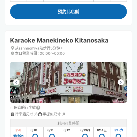
預約此店舖
Karaoke Manekineko Kitanosaka
从sannnomiya站步行5分钟。
本日營業時間
:
00:00〜00:00
可保管的行李數
3
0
行李箱尺寸
:
手提包尺寸
:
利用可能時間
8/9
日
8/10
一
8/11
二
8/12
三
8/13
四
8/14
五
8/15
六
剩餘1