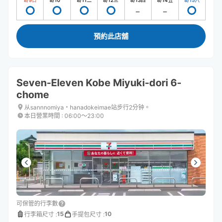
8/9
日
8/10
一
8/11
二
8/12
三
8/13
四
8/14
五
8/15
六
預約此店舖
Seven-Eleven Kobe Miyuki-dori 6-
chome
从sannnomiya・hanadokeimae站步行2分钟。
本日營業時間
:
06:00〜23:00
可保管的行李數
15
10
行李箱尺寸
:
手提包尺寸
: