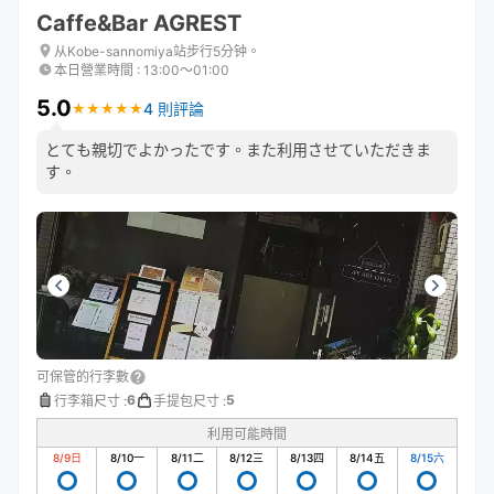
Caffe&Bar AGREST
从Kobe-sannomiya站步行5分钟。
本日營業時間
:
13:00〜01:00
5.0
4 則評論
★
★
★
★
★
★
★
★
★
★
とても親切でよかったです。また利用させていただきま
す。
可保管的行李數
6
5
行李箱尺寸
:
手提包尺寸
:
利用可能時間
8/9
日
8/10
一
8/11
二
8/12
三
8/13
四
8/14
五
8/15
六