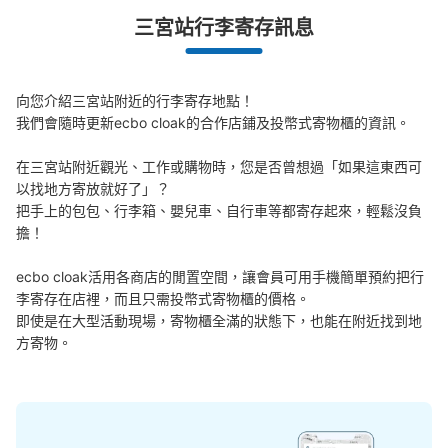
三宮站行李寄存訊息
JR三ノ宮駅コインロッカー
从JR三ノ宮駅站步行3分钟。
本日營業時間
:
04:40
〜
01:10
向您介紹三宮站附近的行李寄存地點！

我們會隨時更新ecbo cloak的合作店鋪及投幣式寄物櫃的資訊。

JR東口改札を抜けたらまっすぐ右に進みコンコースを抜
けたら左に10メートルほど進むと右手にあります。終日預
在三宮站附近觀光、工作或購物時，您是否曾想過「如果這東西可
け可能。
以找地方寄放就好了」？

把手上的包包、行李箱、嬰兒車、自行車等都寄存起來，輕鬆沒負
擔！

ecbo cloak活用各商店的閒置空間，讓會員可用手機簡單預約把行
李寄存在店裡，而且只需投幣式寄物櫃的價格。

即使是在大型活動現場，寄物櫃全滿的狀態下，也能在附近找到地
方寄物。
可保管的行李數
大的
:
13
/
¥700
中等的
:
26
/
¥500
付款方式