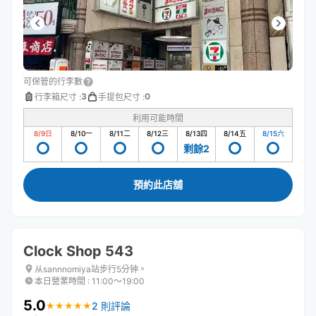
可保管的行李數
3
0
行李箱尺寸
:
手提包尺寸
:
利用可能時間
8/9
日
8/10
一
8/11
二
8/12
三
8/13
四
8/14
五
8/15
六
剩餘2
預約此店舖
Clock Shop 543
从sannnomiya站步行5分钟。
本日營業時間
:
11:00〜19:00
5.0
2 則評論
★
★
★
★
★
★
★
★
★
★