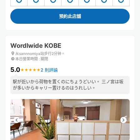
預約此店舖
Wordlwide KOBE
从sannnomiya站步行2分钟。
本日營業時間
:
關閉
5.0
2 則評論
★
★
★
★
★
★
★
★
★
★
駅が近いから荷物を置くのにちょうどいい。 三ノ宮は坂
が多いからキャリー置けるのはうれしい。