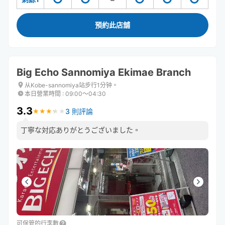
預約此店舖
Big Echo Sannomiya Ekimae Branch
从Kobe-sannomiya站步行1分钟。
本日營業時間
:
09:00〜04:30
3.3
3 則評論
★
★
★
★
★
★
★
★
★
★
丁寧な対応ありがとうございました。
可保管的行李數