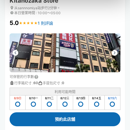
Kitanozaka Store
从sannnomiya站步行2分钟。
本日營業時間
:
10:00〜05:00
5.0
1 則評論
★
★
★
★
★
★
★
★
★
★
可保管的行李數
60
0
行李箱尺寸
:
手提包尺寸
:
利用可能時間
8/9
日
8/10
一
8/11
二
8/12
三
8/13
四
8/14
五
8/15
六
預約此店舖