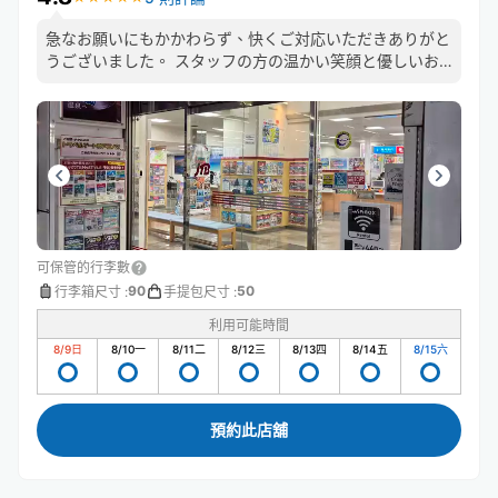
急なお願いにもかかわらず、快くご対応いただきありがと
うございました。 スタッフの方の温かい笑顔と優しいお
声がけに、とても安心しました。 旅行中は少しの不安で
も大きく感じるものですが、こちらでは本当に気持ちよく
荷物を預けることができました。
可保管的行李數
90
50
行李箱尺寸
:
手提包尺寸
:
利用可能時間
8/9
日
8/10
一
8/11
二
8/12
三
8/13
四
8/14
五
8/15
六
預約此店舖