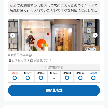
初めての利用で少し緊張して店内に入ったのですが、とて
も感じ良く迎え入れていただいて丁寧な対応に安心してお
願いすることが出来ました！ライブ会場の国際会館からと
ても近くて移動時間がタイトな中大変助かりました。あり
がとうございました！
可保管的行李數
2
3
行李箱尺寸
:
手提包尺寸
:
利用可能時間
8/9
日
8/10
一
8/11
二
8/12
三
8/13
四
8/14
五
8/15
六
預約此店舖