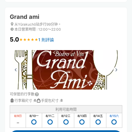
Grand ami
从Yūrakuchō站步行99分钟。
本日營業時間
:
12:00〜22:00
5.0
1 則評論
★
★
★
★
★
★
★
★
★
★
可保管的行李數
6
8
行李箱尺寸
:
手提包尺寸
:
利用可能時間
8/9
日
8/10
一
8/11
二
8/12
三
8/13
四
8/14
五
8/15
六