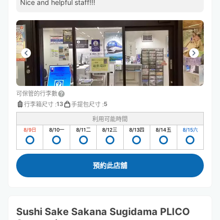
Nice and helpful staff!!!
可保管的行李數
13
5
行李箱尺寸
:
手提包尺寸
:
利用可能時間
8/9
日
8/10
一
8/11
二
8/12
三
8/13
四
8/14
五
8/15
六
預約此店舖
Sushi Sake Sakana Sugidama PLICO