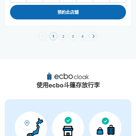
預約此店舖
1
2
3
4
三宮站附近推薦的寄物櫃
19個投幣式置物櫃
使用ecbo斗篷存放行李