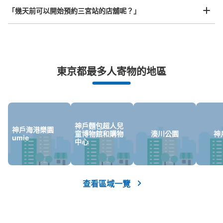
从JR三ノ宮駅站步行2分钟。
「幾天前可以開始預約三宮站的店舖呢？」
本日營業時間
:
04:40
〜
01:10
JR東口改札を抜けてコンコースを右にまっすぐ進むとあ
ります。終日預け可能。
突發狀況下的安心理賠
東京都最多人寄物的地區
發生行李破損、被偷等狀況時安心有保障
神戶麵包超人兒
神戶海港樂園
童博物館和購物
湊川公園
神
umie
中心
可保管的行李數
大的
:
10
/
¥700
中等的
:
19
/
¥500
小的
:
28
/
¥300
付款方式
查看區域一覽
現金
查看此投幣式儲物櫃的位置