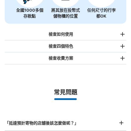
全國1000多個
將其放在投幣式
任何尺寸的行李
存款點
儲物櫃的位置
都OK
檢查如何使用
檢查四個特色
檢查收費方案
手提包尺寸
¥500
/
日
最長邊未滿45cm的行李（小型背包、手提包、手提行李
常見問題
等）
事先用手機預約

全國有1,000家以上合作店鋪
指定的日期和時間
JR三ノ宮駅 団待前コインロッカー
北起北海道，南至沖繩，以都市為中心，全國皆可使用此服務。
从JR三ノ宮駅站步行2分钟。
行李箱尺寸
本日營業時間
:
04:40
〜
01:10
¥800
「抵達預計寄物的店舖後該怎麼做呢？」
/
日
終日預け可能。JR東口改札を抜けたらコンコースを右に