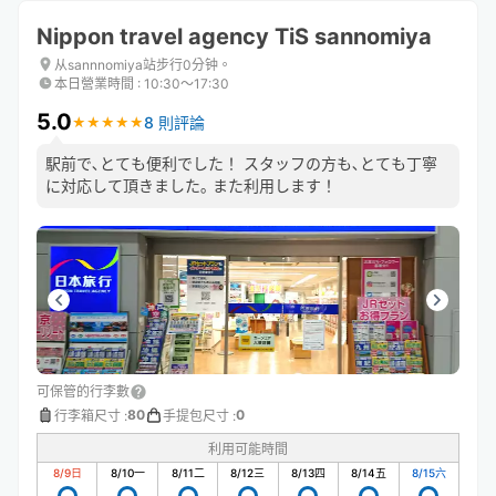
Nippon travel agency TiS sannomiya
从sannnomiya站步行0分钟。
本日營業時間
:
10:30〜17:30
5.0
8 則評論
★
★
★
★
★
★
★
★
★
★
駅前で､とても便利でした！ スタッフの方も､とても丁寧
に対応して頂きました｡ また利用します！
可保管的行李數
80
0
行李箱尺寸
:
手提包尺寸
:
利用可能時間
8/9
日
8/10
一
8/11
二
8/12
三
8/13
四
8/14
五
8/15
六