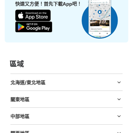
現金
快速又方便！首先下載App吧！
查看此投幣式儲物櫃的位置
JR三ノ宮駅 東口改札前コインロッカー
从JR三ノ宮駅站步行0分钟。
本日營業時間
:
04:40
〜
01:10
區域
駅の始発時間から終発着時間までが利用時間になりま
す。 駅からと外からのアクセスが可能。個室になってお
り、かなり多くのロッカーがあります。
北海道/東北地區
北海道
青森縣
岩手縣
宮城縣
秋田縣
山形縣
福島縣
關東地區
茨城縣
栃木縣
群馬縣
埼玉縣
千葉縣
東京都
神奈川縣
中部地區
新潟縣
富山縣
石川縣
福井縣
山梨縣
長野縣
岐阜縣
静岡縣
愛知縣