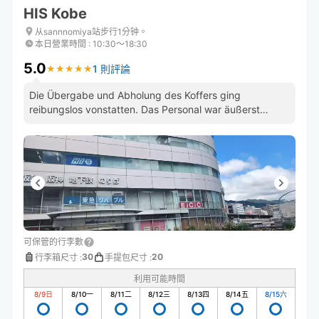
HIS Kobe
从sannnomiya站步行1分钟。
本日營業時間
:
10:30〜18:30
5.0
1 則評論
★
★
★
★
★
★
★
★
★
★
Die Übergabe und Abholung des Koffers ging
reibungslos vonstatten. Das Personal war äußerst
freundlich und zuvorkommend.
可保管的行李數
30
20
行李箱尺寸
:
手提包尺寸
:
利用可能時間
8/9
日
8/10
一
8/11
二
8/12
三
8/13
四
8/14
五
8/15
六