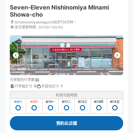
Seven-Eleven Nishinomiya Minami
Showa-cho
从nishinomiyakitaguchi站步行6分钟。
本日營業時間
:
00:00〜00:00
可保管的行李數
0
1
行李箱尺寸
:
手提包尺寸
:
利用可能時間
8/8
六
8/9
日
8/10
一
8/11
二
8/12
三
8/13
四
8/14
五
預約此店舖