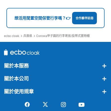
想活用閒置空間保管行李嗎？👉
合作夥伴註冊
可保管的行李數
ecbo cloak
兵庫県
Corowa甲子園的行李寄放/投幣式置物櫃
大的
:
18
/
¥900
中等的
:
21
/
¥700
小的
:
62
/
¥400
付款方式
現金
查看此投幣式儲物櫃的位置
關於本服務
關於本公司
阪神電車甲子園駅西口コインロッカー②
从阪神電車甲子園駅站步行0分钟。
本日營業時間
:
05:00
〜
00:30
關於使用規章
甲子園駅西口改札を出て少しまっすぐ進むと左手に入り口
があります。