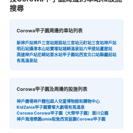
搜尋
可保管的行李數
大的
:
15
/
¥900
中等的
:
19
/
¥700
小的
:
56
/
¥400
付款方式
Corowa甲子園周邊的車站列表
現金
新神戶站
神戶三宮站
姬路站
三宮站
元町站
三宮站
神戶站
查看此投幣式儲物櫃的位置
明石站
攝津本山站
寶塚站
城崎溫泉站
六甲道站
蘆屋站
高速神戶站
尼崎站
垂水站
甲子園站
西宮北口站
縣廳前站
有馬溫泉站
阪神甲子園駅コインロッカー
从阪神甲子園駅站步行1分钟。
本日營業時間
:
10:00
〜
21:00
Corowa甲子園及周邊的設施列表
西改札口も抜けて左前。利用時間は始発から終電まで。午
神戶機場
神戶麵包超人兒童博物館和購物中心
前１時を過ぎると1日分の利用料金が加算されます。
KidZania甲子園
寶塚大劇場
有馬溫泉
Corowa Corowa甲子園（大榮甲子園）
湊川公園
神戶海港樂園umie
阪急西宮庭園
Corowa甲子園