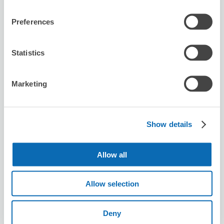
預約此店舖
Preferences
Statistics
Seven-Eleven Amagasaki Tachibana-
cho 2-chome
Marketing
从tachibana站步行6分钟。
本日營業時間
:
09:00〜21:00
Show details
Allow all
Allow selection
可保管的行李數
10
10
行李箱尺寸
:
手提包尺寸
:
Deny
利用可能時間