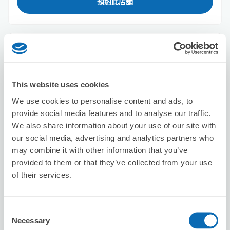
預約此店舖
Seven-Eleven Nishinomiya Kita
Showa-cho
从nishinomiyakitaguchi站步行5分钟。
This website uses cookies
本日營業時間
:
00:00〜00:00
We use cookies to personalise content and ads, to
provide social media features and to analyse our traffic.
We also share information about your use of our site with
our social media, advertising and analytics partners who
may combine it with other information that you’ve
provided to them or that they’ve collected from your use
of their services.
可保管的行李數
3
3
行李箱尺寸
:
手提包尺寸
:
利用可能時間
Consent
8/8
六
8/9
日
8/10
一
8/11
二
8/12
三
8/13
四
8/14
五
Necessary
Selection