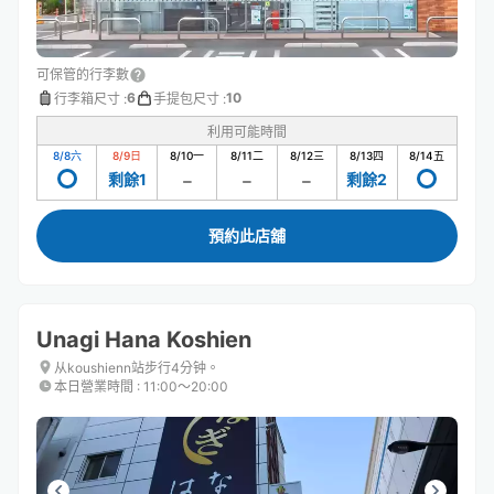
可保管的行李數
6
10
行李箱尺寸
:
手提包尺寸
:
利用可能時間
8/8
六
8/9
日
8/10
一
8/11
二
8/12
三
8/13
四
8/14
五
剩餘1
剩餘2
預約此店舖
Unagi Hana Koshien
从koushienn站步行4分钟。
本日營業時間
:
11:00〜20:00