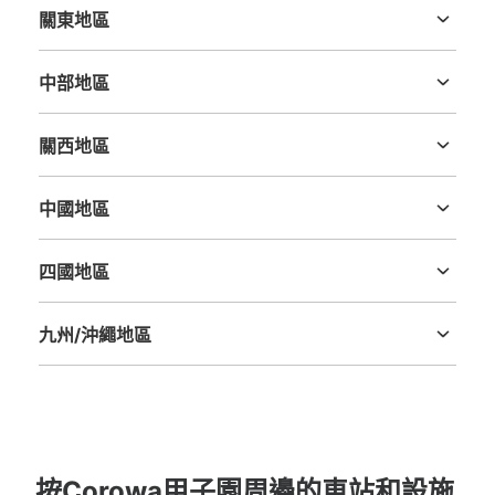
現金
關東地區
茨城縣
栃木縣
群馬縣
埼玉縣
千葉縣
東京都
神奈川縣
查看此投幣式儲物櫃的位置
中部地區
新潟縣
富山縣
石川縣
福井縣
山梨縣
長野縣
岐阜縣
静岡縣
愛知縣
關西地區
corowa甲子園 阪神甲子園駅西改札口コ
三重縣
滋賀縣
京都府
大阪府
兵庫縣
奈良縣
和歌山縣
インロッカー
中國地區
从阪神甲子園駅站步行1分钟。
本日營業時間
:
10:00
〜
21:00
鳥取縣
島根縣
岡山縣
廣島縣
山口縣
西改札口も抜けて10メートルほど先の左側。利用時間は始
四國地區
発から終電まで。午前１時を過ぎると1日分の利用料金が
德島縣
香川縣
愛媛縣
高知縣
加算されます。
九州/沖繩地區
福岡縣
佐賀縣
長崎縣
熊本縣
大分縣
宮崎縣
鹿児島縣
沖縄縣
按Corowa甲子園周邊的車站和設施