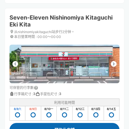
Seven-Eleven Nishinomiya Kitaguchi
Eki Kita
从nishinomiyakitaguchi站步行2分钟。
本日營業時間
:
00:00〜00:00
可保管的行李數
3
3
行李箱尺寸
:
手提包尺寸
:
利用可能時間
8/8
六
8/9
日
8/10
一
8/11
二
8/12
三
8/13
四
8/14
五