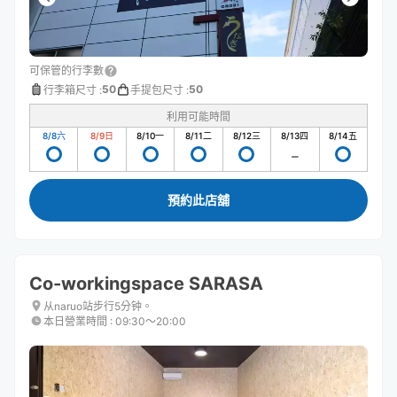
可保管的行李數
50
50
行李箱尺寸
:
手提包尺寸
:
利用可能時間
8/8
六
8/9
日
8/10
一
8/11
二
8/12
三
8/13
四
8/14
五
預約此店舖
Co-workingspace SARASA
从naruo站步行5分钟。
本日營業時間
:
09:30〜20:00