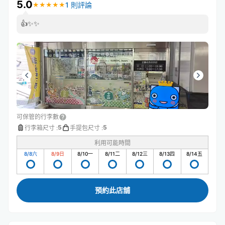
5.0
1 則評論
★
★
★
★
★
★
★
★
★
★
👍✨✨
可保管的行李數
5
5
行李箱尺寸
:
手提包尺寸
:
利用可能時間
8/8
六
8/9
日
8/10
一
8/11
二
8/12
三
8/13
四
8/14
五
預約此店舖