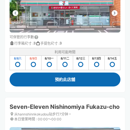
可保管的行李數
3
3
行李箱尺寸
:
手提包尺寸
:
利用可能時間
8/8
六
8/9
日
8/10
一
8/11
二
8/12
三
8/13
四
8/14
五
預約此店舖
Seven-Eleven Nishinomiya Fukazu-cho
从hannshinnkokudou站步行7分钟。
本日營業時間
:
00:00〜00:00