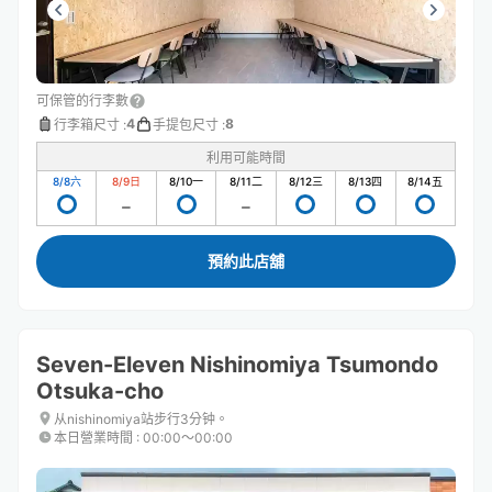
可保管的行李數
4
8
行李箱尺寸
:
手提包尺寸
:
利用可能時間
8/8
六
8/9
日
8/10
一
8/11
二
8/12
三
8/13
四
8/14
五
預約此店舖
Seven-Eleven Nishinomiya Tsumondo
Otsuka-cho
从nishinomiya站步行3分钟。
本日營業時間
:
00:00〜00:00