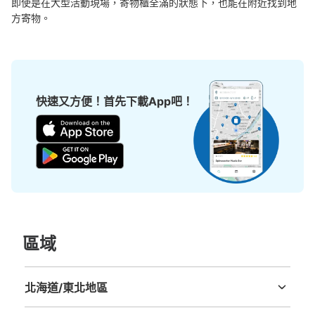
即使是在大型活動現場，寄物櫃全滿的狀態下，也能在附近找到地
方寄物。
corowa甲子園1Fコインロッカー
从阪神甲子園駅站步行5分钟。
本日營業時間
:
10:00
〜
21:00
甲子園球場側出口のcorowaを出てすぐ、施設の外に設置
快速又方便！首先下載App吧！
してある。
區域
可保管的行李數
北海道/東北地區
大的
:
4
/
¥600
中等的
:
3
/
¥500
小的
:
20
/
¥300
北海道
青森縣
岩手縣
宮城縣
秋田縣
山形縣
福島縣
付款方式