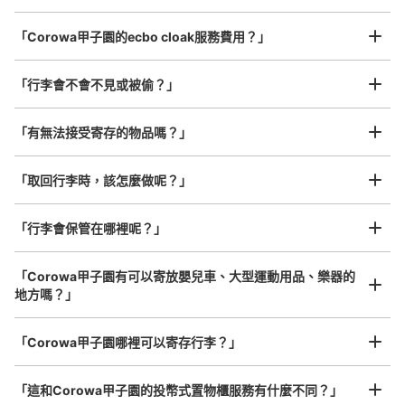
セリアの隣にあり少し奥ばったとのろにロッカーが個室に
なっている。
最長邊45cm以上的行李（行李箱、樂器、嬰兒車等）
「Corowa甲子園的ecbo cloak服務費用？」
「行李會不會不見或被偷？」
許多地點佳/條件優的店鋪
工作人員拍完行李照片後

「有無法接受寄存的物品嗎？」
我們與許多地點方便的車站內店舖以及24小時營業的店鋪合作。
即完成寄存手續
「取回行李時，該怎麼做呢？」
「行李會保管在哪裡呢？」
可保管的行李數
大的
:
28
/
¥600
中等的
:
42
/
¥500
小的
:
110
/
¥300
付款方式
「Corowa甲子園有可以寄放嬰兒車、大型運動用品、樂器的
現金
地方嗎？」
查看此投幣式儲物櫃的位置
任何尺寸的行李都OK
「Corowa甲子園哪裡可以寄存行李？」
放下行李，愉快度過一整天！
樂器、嬰兒車、腳踏車等，只要是1個人能搬運的行李尺寸就OK
「這和Corowa甲子園的投幣式置物櫃服務有什麼不同？」
corowa甲子園店B1コインロッカー