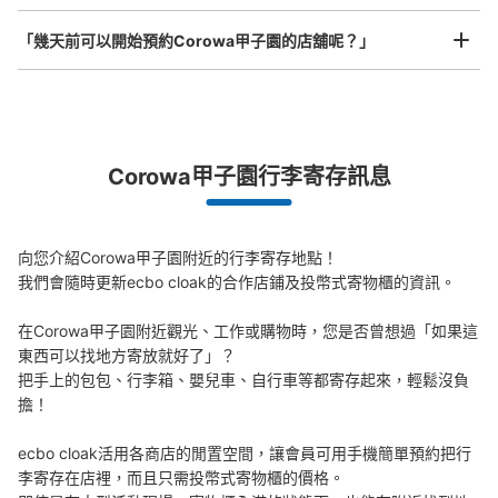
从阪神電車甲子園駅站步行3分钟。
「幾天前可以開始預約Corowa甲子園的店舖呢？」
本日營業時間
:
10:00
〜
21:00
阪神電車甲子園駅東口を出て右手にある商業施設corowa
の地下1階にあるコインロッカーです。
突發狀況下的安心理賠
Corowa甲子園行李寄存訊息
發生行李破損、被偷等狀況時安心有保障
向您介紹Corowa甲子園附近的行李寄存地點！

我們會隨時更新ecbo cloak的合作店鋪及投幣式寄物櫃的資訊。

在Corowa甲子園附近觀光、工作或購物時，您是否曾想過「如果這
東西可以找地方寄放就好了」？

可保管的行李數
把手上的包包、行李箱、嬰兒車、自行車等都寄存起來，輕鬆沒負
大的
:
28
/
¥600
中等的
:
42
/
¥500
小的
:
110
/
¥300
擔！

付款方式
現金
ecbo cloak活用各商店的閒置空間，讓會員可用手機簡單預約把行
查看此投幣式儲物櫃的位置
李寄存在店裡，而且只需投幣式寄物櫃的價格。
