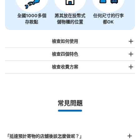
全國1000多個
將其放在投幣式
任何尺寸的行李
存款點
儲物櫃的位置
都OK
檢查如何使用
檢查四個特色
檢查收費方案
手提包尺寸
¥500
/
日
最長邊未滿45cm的行李（小型背包、手提包、手提行李
常見問題
等）
事先用手機預約

全國有1,000家以上合作店鋪
指定的日期和時間
corowa甲子園コインロッカー
北起北海道，南至沖繩，以都市為中心，全國皆可使用此服務。
从阪神甲子園駅站步行5分钟。
行李箱尺寸
本日營業時間
:
10:00
〜
21:00
¥800
「抵達預計寄物的店舖後該怎麼做呢？」
/
日