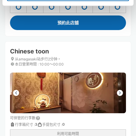
8/8
六
8/9
日
8/10
一
8/11
二
8/12
三
8/13
四
8/14
五
預約此店舖
Chinese toon
从amagasaki站步行2分钟。
本日營業時間
:
10:00〜00:00
可保管的行李數
3
0
行李箱尺寸
:
手提包尺寸
:
利用可能時間