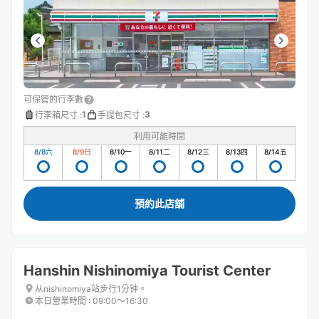
可保管的行李數
1
3
行李箱尺寸
:
手提包尺寸
:
利用可能時間
8/8
六
8/9
日
8/10
一
8/11
二
8/12
三
8/13
四
8/14
五
預約此店舖
Hanshin Nishinomiya Tourist Center
从nishinomiya站步行1分钟。
本日營業時間
:
09:00〜16:30