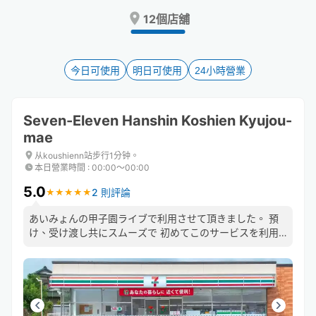
Press
Press
12個店舖
the
the
question
question
mark
mark
key
key
今日可使用
明日可使用
24小時營業
to
to
get
get
the
the
Seven-Eleven Hanshin Koshien Kyujou-
keyboard
keyboard
mae
shortcuts
shortcuts
for
for
从koushienn站步行1分钟。
changing
changing
本日營業時間
:
00:00〜00:00
dates.
dates.
5.0
2 則評論
★
★
★
★
★
★
★
★
★
★
あいみょんの甲子園ライブで利用させて頂きました。 預
け、受け渡し共にスムーズで 初めてこのサービスを利用
しましたがまた使いたいです。 お忙しい中ありがとうご
ざいました