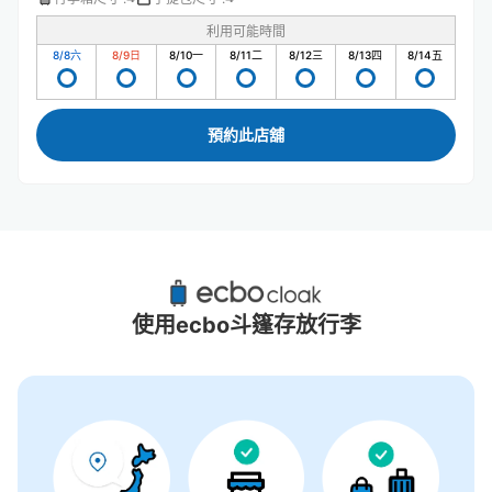
利用可能時間
8/8
六
8/9
日
8/10
一
8/11
二
8/12
三
8/13
四
8/14
五
預約此店舖
Corowa甲子園附近推薦的寄物櫃
9個投幣式置物櫃
使用ecbo斗篷存放行李