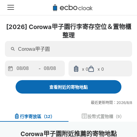
[2026] Corowa甲子園行李寄存空位＆置物櫃
整理
-
x 0
x 0
Navigate
Navigate
forward
backward
to
to
查看附近的寄物地點
interact
interact
with
with
最近更新時間：2026/8/8
the
the
calendar
calendar
行李寄放區
（
12
）
投幣式置物櫃
（
9
）
and
and
select
select
a
a
Corowa甲子園附近推薦的寄物地點
date.
date.