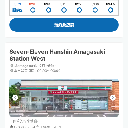
8/8
六
8/9
日
8/10
一
8/11
二
8/12
三
8/13
四
8/14
五
剩餘2
預約此店舖
Seven-Eleven Hanshin Amagasaki
Station West
从amagasaki站步行2分钟。
本日營業時間
:
00:00〜00:00
可保管的行李數
4
4
行李箱尺寸
:
手提包尺寸
: