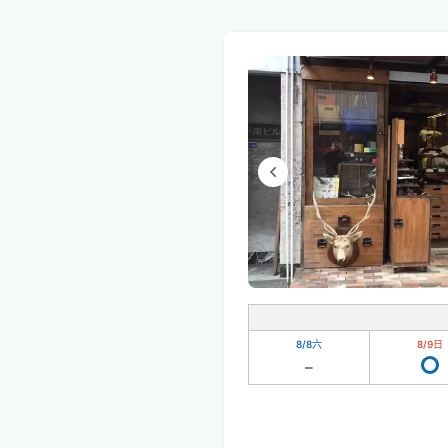
8/8
六
8/9
日