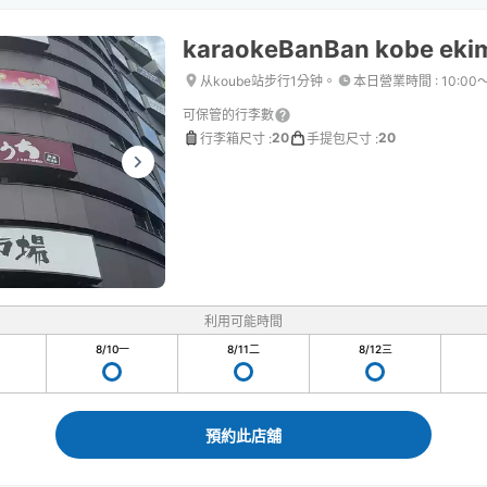
karaokeBanBan kobe eki
从koube站步行1分钟。
本日營業時間
:
10:00
可保管的行李數
20
20
行李箱尺寸
:
手提包尺寸
:
利用可能時間
8/10
一
8/11
二
8/12
三
預約此店舖