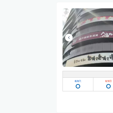
8/8
六
8/9
日