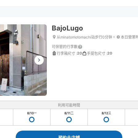
BajoLugo
从minatomotomachi站步行0分钟。
本日營業
可保管的行李數
20
20
行李箱尺寸
:
手提包尺寸
:
利用可能時間
8/10
一
8/11
二
8/12
三
預約此店舖