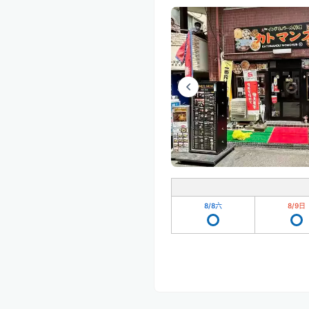
8/8
六
8/9
日