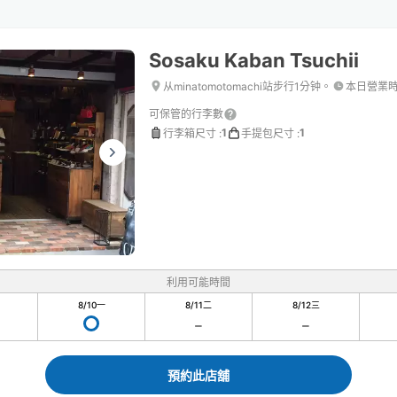
Sosaku Kaban Tsuchii
从minatomotomachi站步行1分钟。
本日營業
可保管的行李數
1
1
行李箱尺寸
:
手提包尺寸
:
利用可能時間
8/10
一
8/11
二
8/12
三
預約此店舖