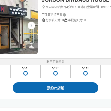
从koube站步行4分钟。
本日營業時間
:
09:00
可保管的行李數
3
3
行李箱尺寸
:
手提包尺寸
:
利用可能時間
8/10
一
8/11
二
8/12
三
預約此店舖