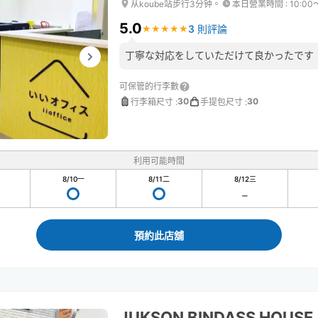
从koube站步行3分钟。
本日營業時間
:
10:00
5.0
3 則評論
★
★
★
★
★
★
★
★
★
★
丁寧な対応をしていただけて良かったです
可保管的行李數
30
30
行李箱尺寸
:
手提包尺寸
:
利用可能時間
8/10
一
8/11
二
8/12
三
預約此店舖
JUKSON BINDASS HOUSE