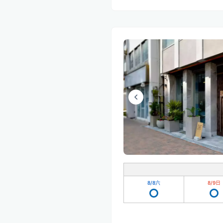
8/8
六
8/9
日