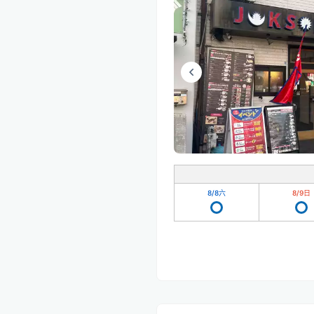
8/8
六
8/9
日