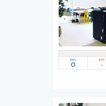
8/8
六
8/9
日