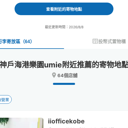
forward
backward
to
to
查看附近的寄物地點
interact
interact
with
with
the
the
最近更新時間：2026/8/8
calendar
calendar
and
and
select
select
行李寄放區
（
64
）
投幣式置物櫃
a
a
date.
date.
Press
Press
神戶海港樂園umie附近推薦的寄物地
the
the
question
question
64個店舖
mark
mark
key
key
to
to
get
get
the
the
時營業
keyboard
keyboard
shortcuts
shortcuts
for
for
iiofficekobe
changing
changing
dates.
dates.