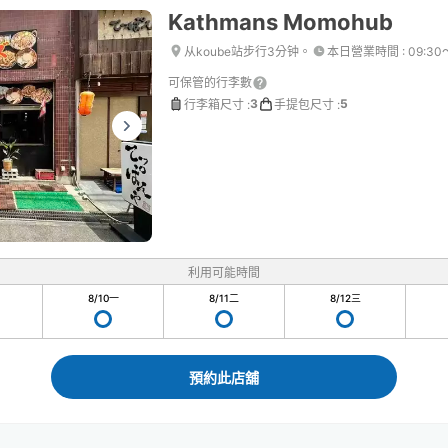
Kathmans Momohub
从koube站步行3分钟。
本日營業時間
:
09:30
可保管的行李數
3
5
行李箱尺寸
:
手提包尺寸
:
利用可能時間
8/10
一
8/11
二
8/12
三
預約此店舖