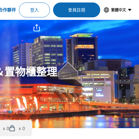
合作夥伴
登入
會員註冊
繁體中文
位＆置物櫃整理
x 0
x 0