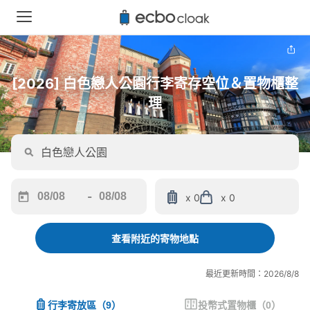
[2026] 白色戀人公園行李寄存空位＆置物櫃整
理
-
x 0
x 0
Navigate
Navigate
forward
backward
to
to
查看附近的寄物地點
interact
interact
with
with
最近更新時間：2026/8/8
the
the
calendar
calendar
行李寄放區
（
9
）
投幣式置物櫃
（
0
）
and
and