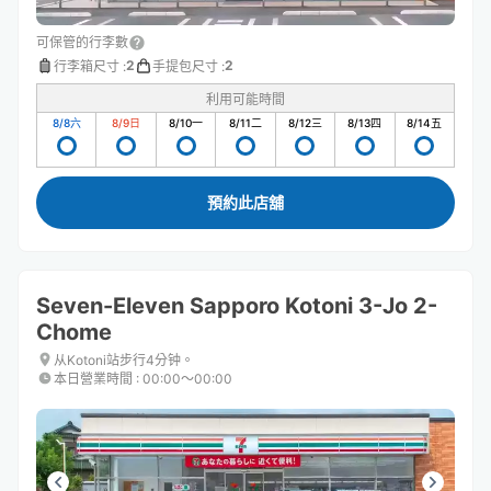
可保管的行李數
2
2
行李箱尺寸
:
手提包尺寸
:
利用可能時間
8/8
六
8/9
日
8/10
一
8/11
二
8/12
三
8/13
四
8/14
五
預約此店舖
Seven-Eleven Sapporo Kotoni 3-Jo 2-
Chome
从Kotoni站步行4分钟。
本日營業時間
:
00:00〜00:00