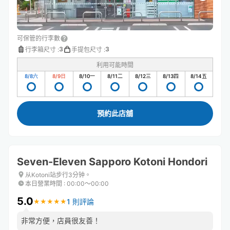
可保管的行李數
3
3
行李箱尺寸
:
手提包尺寸
:
利用可能時間
8/8
六
8/9
日
8/10
一
8/11
二
8/12
三
8/13
四
8/14
五
預約此店舖
Seven-Eleven Sapporo Kotoni Hondori
从Kotoni站步行3分钟。
本日營業時間
:
00:00〜00:00
5.0
1 則評論
★
★
★
★
★
★
★
★
★
★
非常方便，店員很友善！