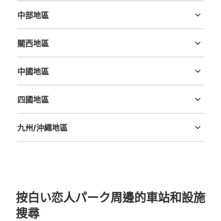
中部地區
新潟縣
富山縣
石川縣
福井縣
山梨縣
長野縣
岐阜縣
静岡縣
愛知縣
關西地區
三重縣
滋賀縣
京都府
大阪府
兵庫縣
奈良縣
和歌山縣
中國地區
鳥取縣
島根縣
岡山縣
廣島縣
山口縣
四國地區
德島縣
香川縣
愛媛縣
高知縣
九州/沖繩地區
福岡縣
佐賀縣
長崎縣
熊本縣
大分縣
宮崎縣
鹿児島縣
沖縄縣
按白い恋人パーク周邊的車站和設施
搜尋