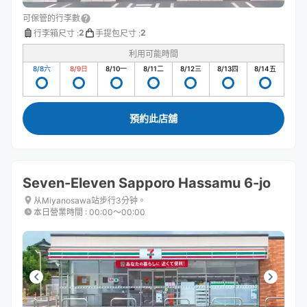
可保管的行李數
2
2
行李箱尺寸
:
手提包尺寸
:
利用可能時間
8/8
六
8/9
日
8/10
一
8/11
二
8/12
三
8/13
四
8/14
五
預約此店舖
Seven-Eleven Sapporo Hassamu 6-jo
从Miyanosawa站步行3分钟。
本日營業時間
:
00:00〜00:00