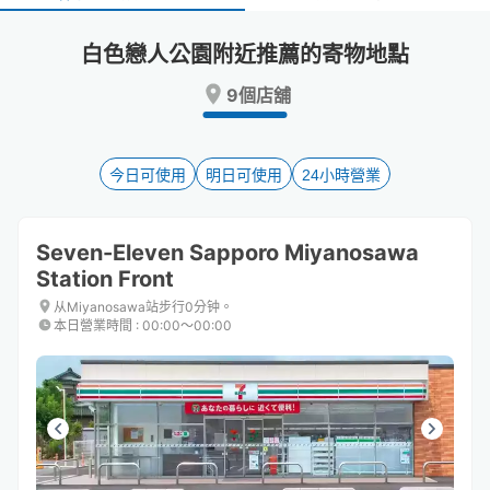
select
select
a
a
白色戀人公園附近推薦的寄物地點
date.
date.
Press
Press
9個店舖
the
the
question
question
mark
mark
key
key
今日可使用
明日可使用
24小時營業
to
to
get
get
the
the
Seven-Eleven Sapporo Miyanosawa
keyboard
keyboard
Station Front
shortcuts
shortcuts
for
for
从Miyanosawa站步行0分钟。
changing
changing
本日營業時間
:
00:00〜00:00
dates.
dates.