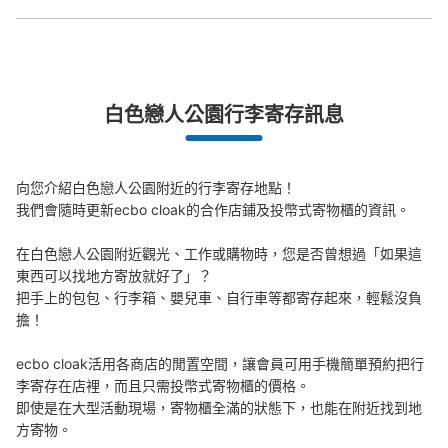
突發狀況下的安心理賠
白色戀人公園行李寄存訊息
發生行李破損、被偷等狀況時安心有保障
向您介紹白色戀人公園附近的行李寄存地點！

我們會隨時更新ecbo cloak的合作店鋪及投幣式寄物櫃的資訊。

在白色戀人公園附近觀光、工作或購物時，您是否曾想過「如果這
東西可以找地方寄放就好了」？

把手上的包包、行李箱、嬰兒車、自行車等都寄存起來，輕鬆沒負
擔！

ecbo cloak活用各商店的閒置空間，讓會員可用手機簡單預約把行
李寄存在店裡，而且只需投幣式寄物櫃的價格。

即使是在大型活動現場，寄物櫃全滿的狀態下，也能在附近找到地
方寄物。