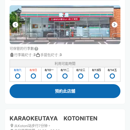
可保管的行李數
3
3
行李箱尺寸
:
手提包尺寸
:
利用可能時間
8/8
六
8/9
日
8/10
一
8/11
二
8/12
三
8/13
四
8/14
五
預約此店舖
KARAOKEUTAYA KOTONITEN
从Kotoni站步行7分钟。