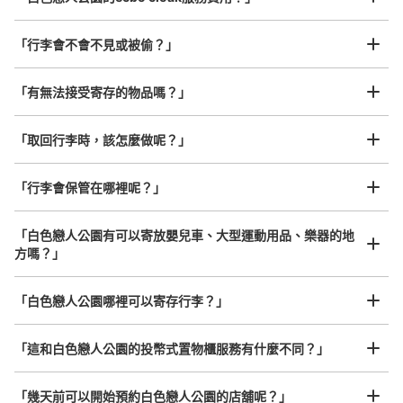
「行李會不會不見或被偷？」
許多地點佳/條件優的店鋪
工作人員拍完行李照片後

「有無法接受寄存的物品嗎？」
我們與許多地點方便的車站內店舖以及24小時營業的店鋪合作。
即完成寄存手續
「取回行李時，該怎麼做呢？」
「行李會保管在哪裡呢？」
「白色戀人公園有可以寄放嬰兒車、大型運動用品、樂器的地
方嗎？」
任何尺寸的行李都OK
「白色戀人公園哪裡可以寄存行李？」
放下行李，愉快度過一整天！
樂器、嬰兒車、腳踏車等，只要是1個人能搬運的行李尺寸就OK
「這和白色戀人公園的投幣式置物櫃服務有什麼不同？」
「幾天前可以開始預約白色戀人公園的店舖呢？」