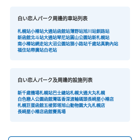
白い恋人パーク周邊的車站列表
札幌站
小樽站
大通站
函館站
薄野站
旭川站
釧路站
新函館北斗站
大通站
琴尼站
圓山公園站
新札幌站
南小樽站
網走站
大沼公園站
狸小路站
千歲站
真駒內站
福住站
帶廣站
白老站
白い恋人パーク及周邊的設施列表
新千歲機場
札幌站巴士總站
札幌大通
大丸札幌
白色戀人公園
函館灣區
香深渡輪碼頭
長崎屋小樽店
札幌巨蛋
函館五棱郭塔
旭山動物園
大丸札幌店
長崎屋小樽店
函館賽馬場