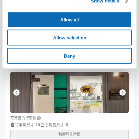
Show details
預約此店舖
Allow all
Allow selection
Yamato Transport Sapporo
Tyuuousijyou Center
Deny
从Nijyuyonken站步行3分钟。
本日營業時間
:
08:00〜20:00
可保管的行李數
10
0
行李箱尺寸
:
手提包尺寸
:
利用可能時間