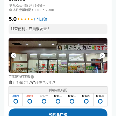
从Kotoni站步行5分钟。
本日營業時間
:
09:00〜22:00
5.0
1 則評論
★
★
★
★
★
★
★
★
★
★
非常便利，店員很友善！
可保管的行李數
3
3
行李箱尺寸
:
手提包尺寸
:
利用可能時間
8/8
六
8/9
日
8/10
一
8/11
二
8/12
三
8/13
四
8/14
五
預約此店舖