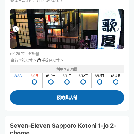
本日營業時間
:
11:00〜02:00
可保管的行李數
2
2
行李箱尺寸
:
手提包尺寸
:
利用可能時間
8/8
六
8/9
日
8/10
一
8/11
二
8/12
三
8/13
四
8/14
五
預約此店舖
Seven-Eleven Sapporo Kotoni 1-jo 2-
chome