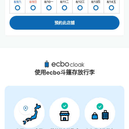
8/8
六
8/9
日
8/10
一
8/11
二
8/12
三
8/13
四
8/14
五
預約此店舖
白色戀人公園附近推薦的寄物櫃
0個投幣式置物櫃
使用ecbo斗篷存放行李
沒有關於投幣式儲物櫃的資訊