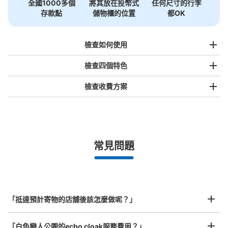
全國1000多個
將其放在投幣式
任何尺寸的行李
存款點
儲物櫃的位置
都OK
檢查如何使用
檢查四個特色
檢查收費方案
手提包尺寸
¥500
/
日
最長邊未滿45cm的行李（小型背包、手提包、手提行李
常見問題
等）
事先用手機預約

全國有1,000家以上合作店鋪
指定的日期和時間
北起北海道，南至沖繩，以都市為中心，全國皆可使用此服務。
行李箱尺寸
¥800
「抵達預計寄物的店舖後該怎麼做呢？」
/
日
最長邊45cm以上的行李（行李箱、樂器、嬰兒車等）
「白色戀人公園的ecbo cloak服務費用？」