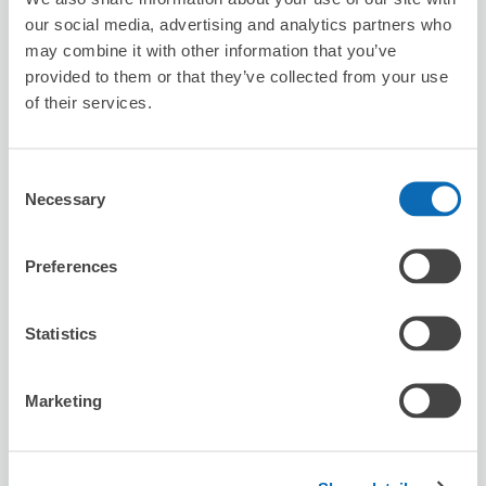
our social media, advertising and analytics partners who
預約此店舖
may combine it with other information that you’ve
provided to them or that they’ve collected from your use
of their services.
Yamanote Renga
从Kotoni站步行20分钟。
Consent
本日營業時間
:
11:00〜21:00
Necessary
Selection
Preferences
Statistics
可保管的行李數
1
1
行李箱尺寸
:
手提包尺寸
:
Marketing
利用可能時間
8/8
六
8/9
日
8/10
一
8/11
二
8/12
三
8/13
四
8/14
五